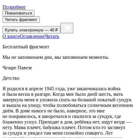
Подробнее
Пожаловаться
Читать фрагмент
Купить
электронную — 40 ₽
О книге
Оглавление
Читать
Бесплатный фрагмент
Мы не запоминаем дни, мы запоминаем моменты.
Чезаре Павезе
Детство
Я родился в апреле 1945 года, уже заканчивалась
войн
а
и была весна в разгаре. Когда мне было дней шесть, мать
завернула меня и уложила спать на большой покатый сундук
и вышла на улицу, чтобы полюбоваться солнечным весенним
днём. В доме никого не было, наверное, это мне
не понравилось, я заворочался и свалился за сундук, где
блаженно уснул. Приходят в дом, ребёнка нет, ищут везде —
нету. Мама плачет, бабушка плачет. Потом кто-то заглянул
за сундук и увидел там меня спокойно спящего. Лет