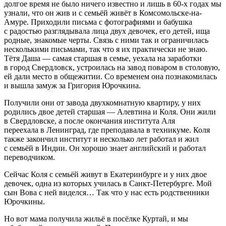
долгое время не было ничего известно и лишь в 60-х годах мы
узнали, что он жив и с семьёй живёт в Комсомольске-на-
Амуре. Приходили письма с фотографиями и бабушка
с радостью разглядывала лица двух девочек, его детей, ища
родные, знакомые черты. Связь с ними так и ограничилась
несколькими письмами, так что я их практически не знаю.
Тётя Даша — самая старшая в семье, уехала на заработки
в город Свердловск, устроилась на завод поваром в столовую,
ей дали место в общежитии. Со временем она познакомилась
и вышла замуж за Григория Юрочкина.
Получили они от завода двухкомнатную квартиру, у них
родились двое детей старшая — Алевтина и Коля. Они жили
в Свердловске, а после окончания института Аля
переехала в Ленинград, где преподавала в техникуме. Коля
также закончил институт и несколько лет работал и жил
с семьёй в Индии. Он хорошо знает английский и работал
переводчиком.
Сейчас Коля с семьёй живут в Екатеринбурге и у них двое
девочек, одна из которых училась в Санкт-Петербурге. Мой
сын Вова с ней виделся… Так что у нас есть родственники
Юрочкины.
Но вот мама получила жильё в посёлке Куртай, и мы