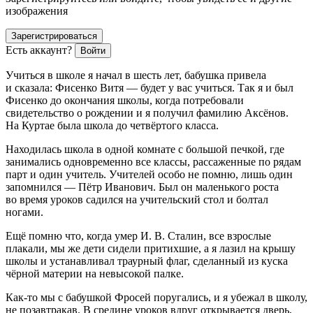
изображения
Зарегистрироваться
Есть аккаунт?
Войти
Учиться в школе я начал в шесть лет, бабушка привела
и сказала: Фисенко Витя — будет у вас учиться. Так я и был
Фисенко до окончания школы, когда потребовали
свидетельство о рождении и я получил фамилию Аксёнов.
На Куртае была школа до четвёртого класса.
Находилась школа в одной комнате с большой печкой, где
занимались одновременно все классы, рассаженные по рядам
парт и один учитель. Учителей особо не помню, лишь один
запомнился — Пётр Иванович. Был он маленького роста
во время уроков садился на учительский стол и болтал
ногами.
Ещё помню что, когда умер И. В. Сталин, все взрослые
плакали, мы же дети сидели притихшие, а я лазил на крышу
школы и устанавливал траурный флаг, сделанный из куска
чёрной материи на невысокой палке.
Как-то мы с бабушкой Фросей поругались, и я убежал в школу,
не позавтракав. В средине уроков вдруг открывается дверь,