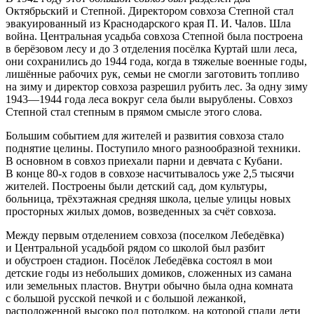
Октябрьский и Степной. Директором совхоза Степной стал
эвакуированный из Краснодарского края П. И. Чалов. Шла
войн
а. Центральная усадьба совхоза Степной была построена
в берёзовом лесу и до 3 отделения посёлка Куртай шли леса,
они сохранились до 1944 года, когда в тяжелые военные годы,
лишённые рабочих рук, семьи не смогли заготовить топливо
на зиму и директор совхоза разрешил рубить лес. За одну зиму
1943—1944 года леса вокруг села были вырублены. Совхоз
Степной стал степным в прямом смысле этого слова.
Большим событием для жителей и развития совхоза стало
поднятие целины. Поступило много разнообразной техники.
В основном в совхоз приехали парни и девчата с Кубани.
В конце 80-х годов в совхозе насчитывалось уже 2,5 тысячи
жителей. Построены были детский сад, дом культуры,
больница, трёхэтажная средняя школа, целые улицы новых
просторных жилых домов, возведенных за счёт совхоза.
Между первым отделением совхоза (поселком Лебедёвка)
и Центральной усадьбой рядом со школой был разбит
и обустроен стадион. Посёлок Лебедёвка состоял в мои
детские годы из небольших домиков, сложенных из самана
или земельных пластов. Внутри обычно была одна комната
с большой русской печкой и с большой лежанкой,
расположенной высоко под потолком, на которой спали дети