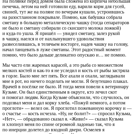
На полянке перед домом была сложена из кирпича небольшая
печечка, летом на ней готовили еду, варили корм для гусей,
свиней, тут же на поляне по вечерам кушали, устроившись
на разостланном покрывале. Помню, как бабушка собрала
сметану в большую металлическую чашку (тогда
сепар
аторов
не было и сметану собирали со скисшего молока ложкой)
и куда-то ушла. Я пришёл — увидел сметану, залез рукой
в чашку, наелся и от нахлынувшего удовольствия
развеселившись, в телячьем восторге, надев чашку на голову,
начал танцевать в луже сметаны. Этот радостный момент
помню, что было дальше деликатно опускаю и… не помню.
Мы часто ели жареных карасей, а это рыба со множеством
мелких костей и как-то я не уследил и кость от рыбы застряла
в горле. Было мне лет пять. Все ахали и охали, заглядывали
мне в рот, но ничего поделать не могли. Я безутешно плакал.
Врачей в посёлке не было. И тогда меня повели к ветеринару
Кузьме. Он был единственным в округе, кто лечил скот
и помогал людям. Когда Кузьме объяснили, что случилось, он
подозвал меня и дал корку хлеба. «Пожуй немного, а потом
проглоти» — велел он. Я проглотил пожеванную корочку и —
о счастье — кость исчезла. «Ну, не болит?» — спросил Кузьма,
«Нет», — обрадованно сказал я. «Живи!» — сказал Кузьма
и хлопнул меня по спине огромной ладонью так, что я
по инерции долетел до входной двери. Осмелев я