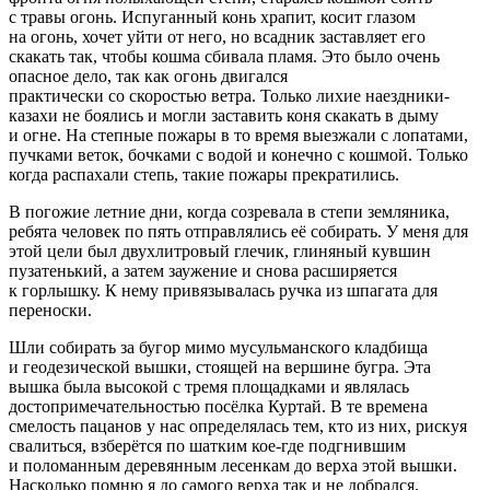
с травы огонь. Испуганный конь храпит, косит глазом
на огонь, хочет уйти от него, но всадник заставляет его
скакать так, чтобы кошма сбивала пламя. Это было очень
опасное дело, так как огонь двигался
практически со скоростью ветра. Только лихие наездники-
казахи не боялись и могли заставить коня скакать в дыму
и огне. На степные пожары в то время выезжали с лопатами,
пучками веток, бочками с водой и конечно с кошмой. Только
когда распахали степь, такие пожары прекратились.
В погожие
летн
ие дни, когда созревала в степи земляника,
ребята человек по пять отправлялись её собирать. У меня для
этой цели был двухлитровый глечик, глиняный кувшин
пузатенький, а затем заужение и снова расширяется
к горлышку. К нему привязывалась ручка из шпагата для
переноски.
Шли собирать за бугор мимо
мусульм
анского кладбища
и геодезической вышки, стоящей на вершине бугра. Эта
вышка была высокой с тремя площадками и являлась
достопримечательностью посёлка Куртай. В те времена
смелость пацанов у нас определялась тем, кто из них, рискуя
свалиться, взберётся по шатким кое-где подгнившим
и поломанным деревянным лесенкам до верха этой вышки.
Насколько помню я до самого верха так и не добрался.