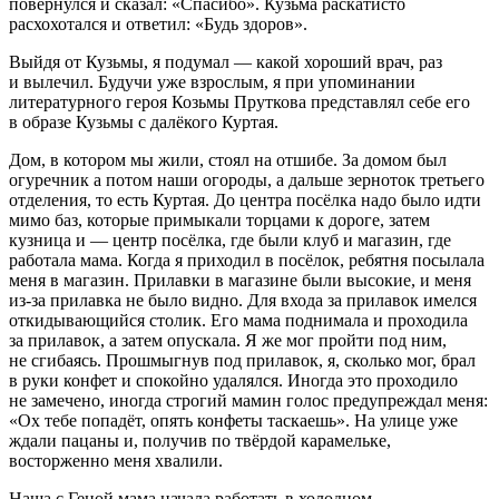
повернулся и сказал: «Спасибо». Кузьма раскатисто
расхохотался и ответил: «Будь здоров».
Выйдя от Кузьмы, я подумал — какой хороший врач, раз
и вылечил. Будучи уже взрослым, я при упоминании
литературного героя Козьмы Пруткова представлял себе его
в образе Кузьмы с далёкого Куртая.
Дом, в котором мы жили, стоял на отшибе. За домом был
огуречник а потом наши огороды, а дальше зерноток третьего
отделения, то есть Куртая. До центра посёлка надо было идти
мимо баз, которые примыкали торцами к дороге, затем
кузница и — центр посёлка, где были клуб и магазин, где
работала мама. Когда я приходил в посёлок, ребятня посылала
меня в магазин. Прилавки в магазине были высокие, и меня
из-за прилавка не было видно. Для входа за прилавок имелся
откидывающийся столик. Его мама поднимала и проходила
за прилавок, а затем опускала. Я же мог пройти под ним,
не сгибаясь. Прошмыгнув под прилавок, я, сколько мог, брал
в руки конфет и спокойно удалялся. Иногда это проходило
не замечено, иногда строгий мамин голос предупреждал меня:
«Ох тебе попадёт, опять конфеты таскаешь». На улице уже
ждали пацаны и, получив по твёрдой карамельке,
восторженно меня хвалили.
Наша с Геной мама начала работать в холодном