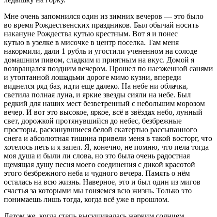
Мне очень запомнился один из зимних вечеров — это было
во время Рождественских праздников. Был обычай носить
накануне Рождества кутью крестным. Вот я и понес
кутью в узелке в мисочке в центр поселка. Там меня
накормили, дали 1 рубль и угостили учененном на солоде
домашним
пиво
м, сладким и приятным на вкус. Домой я
возвращался поздним вечером. Прошел по наезженной санями
и утоптанной лошадьми дороге мимо кузни, впереди
виднелся ряд баз, идти еще далеко. На небе ни облачка,
светила полная луна, и яркие звезды сияли на небе. Был
редкий для наших мест безветренный с небольшим морозом
вечер. И вот это высокое, яркое, всё в звёздах небо, лунный
свет, дорожкой протянувшийся до небес, безбрежные
просторы, раскинувшиеся белой скатертью рассыпанного
снега и абсолютная тишина привели меня в такой восторг, что
хотелось петь и я запел. Я, конечно, не помню, что пела тогда
моя душа и были ли слова, но это была очень радостная
щемящая душу песня моего соединения с дикой красотой
этого безбрежного неба и чудного вечера. Память о нём
осталась на всю жизнь. Наверное, это и был один из мигов
счастья за которыми мы гоняемся всю жизнь. Только это
понимаешь лишь тогда, когда всё уже в прошлом.
Летом же, когда степь высушивалась жарким солнцем