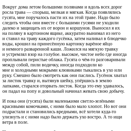
Вокруг дома летом большими полянами и вдоль всех дорог
росла трава — спорыш, мелкая и мягкая. Когда появлялись
гусята, мне поручалось пасти их на этой траве. Надо было
следить чтобы они вместе с большими гусями не уходили
далеко и защищать их от ворон и коршунов. Выносил я их
на поляну в картонном ящике, аккуратно вынимал из него
и ставил на траву каждого гусёнка, затем наливал в блюдечко
воды, крошил на принесённую картонку варёное яйцо
и немного разваренной каши. Ложился на мягкую
травк
у
и устремлял взор на голубое. высокое, чистое небо где иногда
проплывали перистые облака. Гусята о чём-то разговаривали
между собой, пили водичку, иногда подходили ко
мне и холодными мо
крым
и клювиками тыкались в ухо или
руку. Смешно было смотреть как они паслись. Гусёнок хватал
за листик
травк
у и, вытянув шейку, упёршись в землю
лапками, старался оторвать листок. Когда это ему удавалось,
он падал на попу и довольный начинал жевать свою добычу.
И пока они (гусята) были маленькими светло-зелёными
красивыми комочками, с ними было мало хлопот. Но вот они
подрастали и становились вредными, всё хотели куда-то
улизнуть и с ними надо было держать ухо востро. А то ищи
ветра в поле.