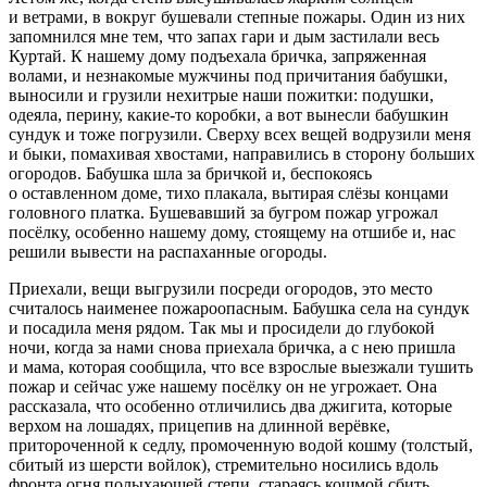
и ветрами, в вокруг бушевали степные пожары. Один из них
запомнился мне тем, что запах гари и дым застилали весь
Куртай. К нашему дому подъехала бричка, запряженная
волами, и незнакомые мужчины под причитания бабушки,
выносили и грузили нехитрые наши пожитки: подушки,
одеяла, перину, какие-то коробки, а вот вынесли бабушкин
сундук и тоже погрузили. Сверху всех вещей водрузили меня
и быки, помахивая хвостами, направились в сторону больших
огородов. Бабушка шла за бричкой и, беспокоясь
о оставленном доме, тихо плакала, вытирая слёзы концами
головного платка. Бушевавший за бугром пожар угрожал
посёлку, особенно нашему дому, стоящему на отшибе и, нас
решили вывести на распаханные огороды.
Приехали, вещи выгрузили посреди огородов, это место
считалось наименее пожароопасным. Бабушка села на сундук
и посадила меня рядом. Так мы и просидели до глубокой
ночи, когда за нами снова приехала бричка, а с нею пришла
и мама, которая сообщила, что все взрослые выезжали тушить
пожар и сейчас уже нашему посёлку он не угрожает. Она
рассказала, что особенно отличились два джигита, которые
верхом на лошадях, прицепив на длинной верёвке,
притороченной к седлу, промоченную водой кошму (толстый,
сбитый из шерсти войлок), стремительно носились вдоль
фронта огня полыхающей степи, стараясь кошмой сбить