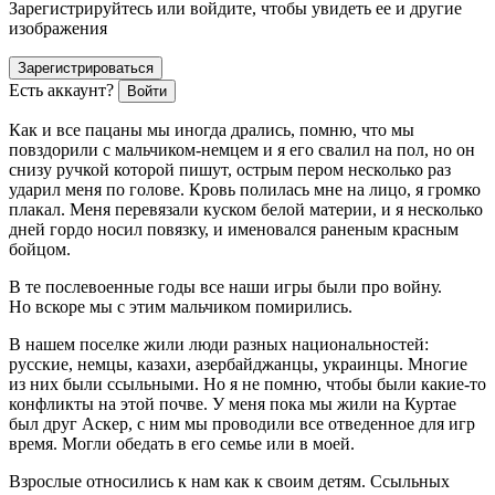
Зарегистрируйтесь или войдите, чтобы увидеть ее и другие
изображения
Зарегистрироваться
Есть аккаунт?
Войти
Как и все пацаны мы иногда дрались, помню, что мы
повздорили с мальчиком-немцем и я его свалил на пол, но он
снизу ручкой которой пишут, острым пером несколько раз
ударил меня по голове. Кровь полилась мне на лицо, я громко
плакал. Меня перевязали куском белой материи, и я несколько
дней гордо носил повязку, и именовался раненым красным
бойцом.
В те послевоенные годы все наши игры были про
войн
у.
Но вскоре мы с этим мальчиком помирились.
В нашем поселке жили люди разных
нацио
нальностей:
русские, немцы, казахи, азербайджанцы,
украи
нцы. Многие
из них были ссыльными. Но я не помню, чтобы были какие-то
конфликты на этой почве. У меня пока мы жили на Куртае
был друг Аскер, с ним мы проводили все отведенное для игр
время. Могли обедать в его семье или в моей.
Взрослые относились к нам как к своим детям. Ссыльных