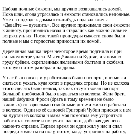
Набрав полные ёмкости, мы дружно возвращались домой.
Пока шли, ягода утрясалась и ёмкости становились неполные.
Уже на подходе к домам кто-нибудь подавал кличь:
«Давайте — пузанить». Все дружно прижимали свои ёмкости
к животу, прогибались назад и старались как можно сильнее
встряхнуть их. После такой процедуры емкости снова были
полные и мы с гордостью приносили их домой.
Деревянная вышка через некоторое время подгнила и при
сильном ветре упала. Мы ещё жили на Куртае, и я помню
груду брёвен, скреплённых железными болтами и скобами,
которую потом разобрали на дрова.
У нас был совхоз, и у работников были паспорта, они могли
сняться и уехать, куда хотят в пределах страны. Но из колхоза
этого сделать было нельзя, так как отсутствовал паспорт.
Большой проблемой было вырваться из колхоза. Жена брата
нашей бабушки Фроси (брата к тому времени не было
в живых) со взрослыми семейными детьми жила и работала
в колхозе. Один из её сыновей Григорий Чубин приехал к нам
на Куртай из колхоза и мама моя помогала ему устроиться
работать в совхозе и получить паспорт, добывая для него
какие-то справки. Первое время он один жил у нас и спал
посреди комнаты на полу, потом, когда устроился на работу,