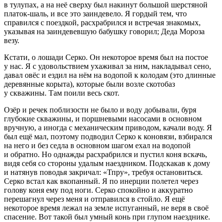
в тулупах, а на неё сверху был накинут большой шерстяной
платок-шаль, и все это заиндевело. Я гордый тем, что
справился с поездкой, расхрабрился и встречая знакомых,
указывая на заиндевевшую бабушку говорил; Деда Мороза
везу.
Кстати, о лошади Серко. Он некоторое время был на постое
у нас. Я с удовольствием ухаживал за ним, накладывал сено,
давал овёс и ездил на нём на водопой к колодам (это длинные
деревянные корыта), которые были возле скотобаз
у скважины. Там поили весь скот.
Озёр и речек поблизости не было и воду добывали, буря
глубокие скважины, и поршневыми насосами в основном
вручную, а иногда с механическим приводом, качали воду. Я
был ещё мал, поэтому подводил Серко к коновязи, взбирался
на него и без седла в основном шагом ехал на водопой
и обратно. Но однажды расхрабрился и пустил коня вскачь,
видя себя со стороны удалым наездником. Подскакав к дому
и натянув поводья закричал: «Тпру», требуя остановиться.
Серко встал как вкопанный. Я по инерции полетел через
голову коня ему под ноги. Серко спокойно и аккуратно
перешагнул через меня и отправился в стойло. Я ещё
некоторое время лежал на земле испуганный, не веря в своё
спасение. Вот такой был умный конь при глупом наезднике.