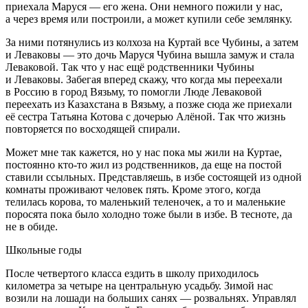
приехала Маруся — его жена. Они немного пожили у нас,
а через время или построили, а может купили себе землянку.
За ними потянулись из колхоза на Куртай все Чубины, а затем
и Леваковы — это дочь Маруся Чубина вышла замуж и стала
Леваковой. Так что у нас ещё родственники Чубины
и Леваковы. Забегая вперед скажу, что когда мы переехали
в
Росси
ю в город Вязьму, то помогли Люде Леваковой
переехать из Казахстана в Вязьму, а позже сюда же приехали
её сестра Татьяна Котова с дочерью Алёной. Так что жизнь
повторяется по восходящей спирали.
Может мне так кажется, но у нас пока мы жили на Куртае,
постоянно кто-то жил из родственников, да еще на постой
ставили ссыльных. Представляешь, в избе состоящей из одной
комнаты проживают человек пять. Кроме этого, когда
телилась корова, то маленький теленочек, а то и маленькие
поросята пока было холодно тоже были в избе. В тесноте, да
не в обиде.
Школьные годы
После четвертого класса ездить в школу приходилось
километра за четыре на центральную усадьбу. Зимой нас
возили на лошади на больших санях — розвальнях. Управлял