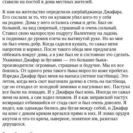
ставили на постой в дома местных жителей.
К нам на жительство определили азербайджанца Джафара.
Его сослали за то, что он кулаком убил кого-то у себя
на родине. Дома у него остались семья и дети. Был он
большой, на вид свирепый, страшный и очень сильный.
Ставил свою малорослую подругу Валентину на ладонь
и поднимал до уровня плеча на вытянутой руке. Но ко мне
он был очень добр. Когда садился кушать, то сажал меня
напротив и кормил. После такого обеда мне предлагали
оббежать вокруг дома, а я уже был не в состоянии это сделать.
Ухаживал Джафар за бугаями — это большие быки-
производители: огромные, страшные и бодучие. Мы их все
боялись. От одного рева такого быка мороз по коже пробегал.
Изредка Джафар брал меня на выпаса (
летн
ие пастбища). Это
летом, когда весь скот выгоняли далеко в степь на пастбища,
где он отходил от холодной зимовки и нагуливал вес. Пастухи
все были на лошадях. И у Джафара был конь. Иногда он сажал
меня на коня, а сам ходил пешком. И я как заправский пастух
возвращал отбившийся от стада скот и был очень доволен. Я
видел, как однажды бились два бугая между собой, и Джафар
на коне с диким криком врезался прямо в них. И ловко орудуя
кнутом и что-то крича, наверное, понятное им, разогнал
дерущихся.