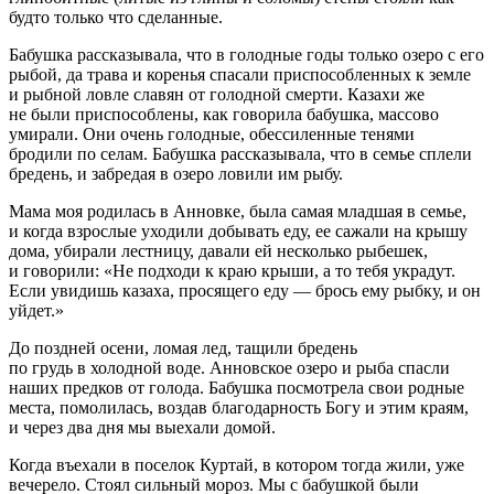
будто только что сделанные.
Бабушка рассказывала, что в голодные годы только озеро с его
рыбой, да трава и коренья спасали приспособленных к земле
и рыбной ловле славян от голодной смерти. Казахи же
не были приспособлены, как говорила бабушка, массово
умирали. Они очень голодные, обессиленные тенями
бродили по селам. Бабушка рассказывала, что в семье сплели
бредень, и забредая в озеро ловили им рыбу.
Мама моя родилась в Анновке, была самая младшая в семье,
и когда взрослые уходили добывать еду, ее сажали на крышу
дома, убирали лестницу, давали ей несколько рыбешек,
и говорили: «Не подходи к краю крыши, а то тебя украдут.
Если увидишь казаха, просящего еду — брось ему рыбку, и он
уйдет.»
До поздней осени, ломая лед, тащили бредень
по грудь в холодной воде. Анновское озеро и рыба спасли
наших предков от голода. Бабушка посмотрела свои родные
места, помолилась, воздав благодарность Богу и этим краям,
и через два дня мы выехали домой.
Когда въехали в поселок Куртай, в котором тогда жили, уже
вечерело. Стоял сильный мороз. Мы с бабушкой были