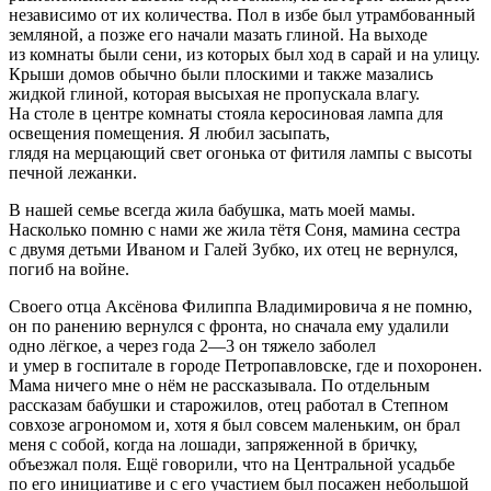
независимо от их количества. Пол в избе был утрамбованный
земляной, а позже его начали мазать глиной. На выходе
из комнаты были сени, из которых был ход в сарай и на улицу.
Крыши домов обычно были плоскими и также мазались
жидкой глиной, которая высыхая не пропускала влагу.
На столе в центре комнаты стояла керосиновая лампа для
освещения помещения. Я любил засыпать,
глядя на мерцающий свет огонька от фитиля лампы с высоты
печной лежанки.
В нашей семье всегда жила бабушка, мать моей мамы.
Насколько помню с нами же жила тётя Соня, мамина сестра
с двумя детьми Иваном и Галей Зубко, их отец не вернулся,
погиб на
войн
е.
Своего отца Аксёнова Филиппа Владимировича я не помню,
он по ранению вернулся с фронта, но сначала ему удалили
одно лёгкое, а через года 2—3 он тяжело заболел
и умер в госпитале в городе Петропавловске, где и похоронен.
Мама ничего мне о нём не рассказывала. По отдельным
рассказам бабушки и старожилов, отец работал в Степном
совхозе агрономом и, хотя я был совсем маленьким, он брал
меня с собой, когда на лошади, запряженной в бричку,
объезжал поля. Ещё говорили, что на Центральной усадьбе
по его инициативе и с его участием был посажен небольшой