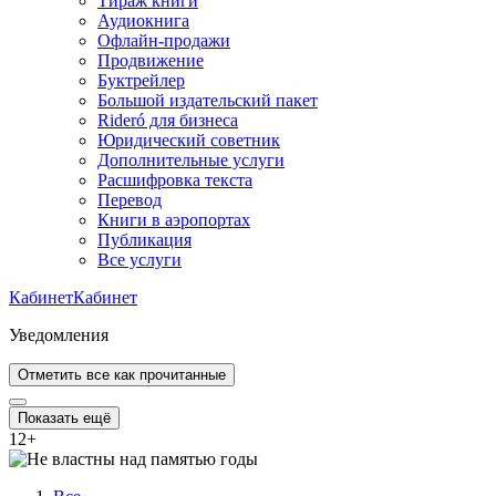
Тираж книги
Аудиокнига
Офлайн-продажи
Продвижение
Буктрейлер
Большой издательский пакет
Rideró для бизнеса
Юридический советник
Дополнительные услуги
Расшифровка текста
Перевод
Книги в аэропортах
Публикация
Все услуги
Кабинет
Кабинет
Уведомления
Отметить все как прочитанные
Показать ещё
12
+