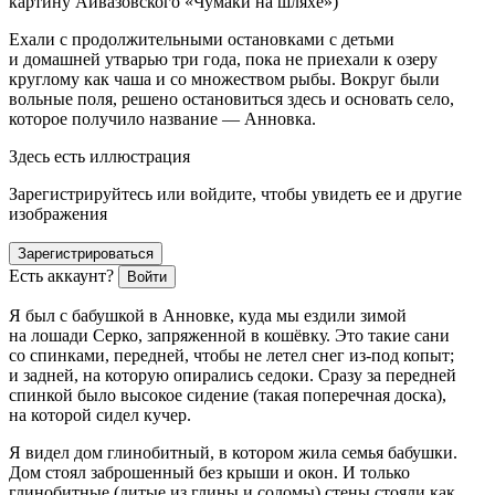
картину Айвазовского «Чумаки на шляхе»)
Ехали с продолжительными остановками с детьми
и домашней утварью три года, пока не приехали к озеру
круглому как чаша и со множеством рыбы. Вокруг были
вольные поля, решено остановиться здесь и основать село,
которое получило название — Анновка.
Здесь есть иллюстрация
Зарегистрируйтесь или войдите, чтобы увидеть ее и другие
изображения
Зарегистрироваться
Есть аккаунт?
Войти
Я был с бабушкой в Анновке, куда мы ездили зимой
на лошади Серко, запряженной в кошёвку. Это такие сани
со спинками, передней, чтобы не летел снег из-под копыт;
и задней, на которую опирались седоки. Сразу за передней
спинкой было высокое сидение (такая поперечная доска),
на которой сидел кучер.
Я видел дом глинобитный, в котором жила семья бабушки.
Дом стоял заброшенный без крыши и окон. И только
глинобитные (литые из глины и соломы) стены стояли как