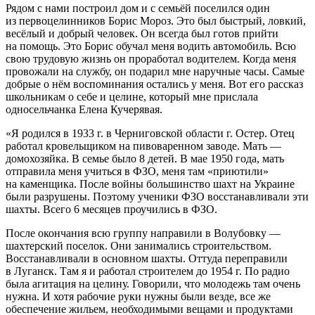
Рядом с нами построил дом и с семьёй поселился один
из первоцелинников Борис Мороз. Это был быстрый, ловкий,
весёлый и добрый человек. Он всегда был готов прийти
на помощь. Это Борис обучал меня водить автомобиль. Всю
свою трудовую жизнь он проработал водителем. Когда меня
провожали на службу, он подарил мне наручные часы. Самые
добрые о нём воспоминания остались у меня. Вот его рассказ
школьни
кам о себе и целине, который мне прислала
односельчанка Елена Кучерявая.
«Я родился в 1933 г. в Черниговской области г. Остер. Отец
работал кровельщиком на
пиво
варенном заводе. Мать —
домохозяйка. В семье было 8 детей. В мае 1950 года, мать
отправила меня учиться в ФЗО, меня там «приютили»
на каменщика. После
войн
ы большинство шахт на
Украи
не
были разрушены. Поэтому ученики ФЗО восстанавливали эти
шахты. Всего 6 месяцев проучились в ФЗО.
После окончания всю группу направили в Волубовку —
шахтерский поселок. Они занимались строительством.
Восстанавливали в основном шахты. Оттуда переправили
в Луганск. Там я и работал строителем до 1954 г. По радио
была агитация на целину. Говорили, что молодежь там очень
нужна. И хотя рабочие руки нужны были везде, все же
обеспечение жильем, необходимыми вещами и продуктами