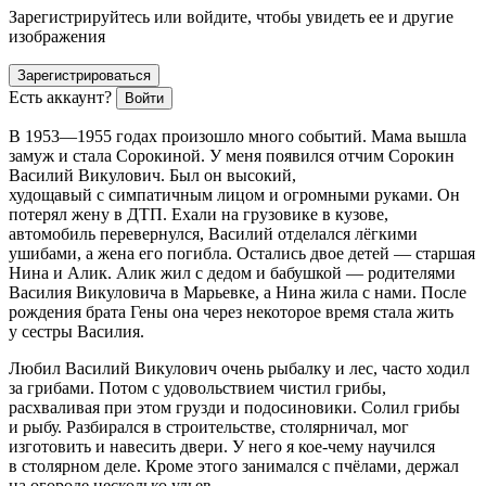
Зарегистрируйтесь или войдите, чтобы увидеть ее и другие
изображения
Зарегистрироваться
Есть аккаунт?
Войти
В 1953—1955 годах произошло много событий. Мама вышла
замуж и стала Сорокиной. У меня появился отчим Сорокин
Василий Викулович. Был он высокий,
худощавый с симпатичным лицом и огромными руками. Он
потерял жену в ДТП. Ехали на грузовике в кузове,
автомобиль перевернулся, Василий отделался лёгкими
ушибами, а жена его погибла. Остались двое детей — старшая
Нина и Алик. Алик жил с дедом и бабушкой — родителями
Василия Викуловича в Марьевке, а Нина жила с нами. После
рождения брата Гены она через некоторое время стала жить
у сестры Василия.
Любил Василий Викулович очень рыбалку и лес, часто ходил
за грибами. Потом с удовольствием чистил грибы,
расхваливая при этом грузди и подосиновики. Солил грибы
и рыбу. Разбирался в строительстве, столярничал, мог
изготовить и навесить двери. У него я кое-чему научился
в столярном деле. Кроме этого занимался с пчёлами, держал
на огороде несколько ульев.