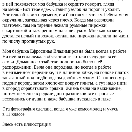
в ней появляется моя бабушка и сердито говорит, глядя
на меня: «Вот тебе еда». Ставит узелок на порог и уходит.
Учитель объявил перемену, и я бросился к узелку. Ребята меня
окружили, заглядывая через плечо. Когда мы развязали
платочек, там на тарелке лежали румяные пирожки
с картошкой и зажаренным на сале луком. Мне как хозяину
достался целый пирожок, остальные пирожки делили на части
по числу протянутых рук.
Моя бабушка Ефросинья Владимировна была всегда в работе.
На ней всегда лежала обязанность готовить еду для всей
семьи. Домашнее хозяйство полностью было в её
распоряжении. Была она дородная, но всегда в работе,
в неизменном переднике, и в длинной юбке, на голове платок
завязанный под подбородком д
войн
ым узлом. С раннего утра
подоит корову, затем хлопочет вокруг плиты, а тут надо идти
в огород обрабатывать грядки. Жизнь была на выживание,
но тем не менее в редкие дни праздников все взрослые
веселились от души и даже бабушка пускалась в пляс.
Эта фотография сделана, когда я уже комсомолец и учусь
в 11 классе.
Здесь есть иллюстрация