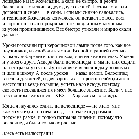
лошадью казах Кожегалий. Ехали не быстро, и ребята
баловались, сталкивая друг друга с саней. Потом вставали,
догоняли и снова — в сани. Если мы сильно баловались,
и терпение Кожегалия кончалось, он вставал во весь рост
и гортанно что-то прокричав, стегал длинным кожаным
кнутом провинившихся. Все быстро утихали и мирно ехали
дальше.
Уроки готовили при керосиновой лампе после того, как все
поужинают, и освободится стол. Весной и ранней осенью
в школу добирались или пешком, или на велосипедах. У меня
и у моего друга Аскера были велосипеды, и мы на них ездили
на центральную усадьбу, оставляли велосипеды у знакомых
и шли в школу. А после уроков — назад домой. Велосипед
в селе и для детей, и для взрослых — просто необходимость.
Расстояния везде большие, успеть надо всюду, поэтому
скорость передвижения имеет большое значение. Были у нас
в основном велосипеды ХВЗ — Харьковского завода.
Когда я научился ездить на велосипеде — не знаю, мне
кажется я ездил на нем всегда: в начале под рамкой,
потом на рамке, и только потом на сидении, потому что
велосипеды были только взрослые.
Здесь есть иллюстрация