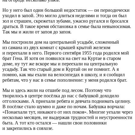
Но у него был один большой недостаток — он периодически
уходил в запой. Это могло длиться неделями и тогда он был
зол и страшен, скрежетал зубами, ужасно ругался и бросался
драться. В такое время обстановка в семье была невыносимая.
Так мы и жили от запоя до запоя.
Мы построили дом на центральной усадьбе, сложенный
из самана из двух комнат с крышей крытой железом
и переехали в него. Первого сентября 1955 года родился мой
брат Гена. И хотя он появился на свет на Куртае в старом
доме, ну тут же вскоре мы и переехали на центральную
усадьбу. Так что старый дом и Куртай он не помнит. А я
помню, как мы ехали на велосипедах в школу, и я сообщил
ребятам, что у нас в семье пополнение: у меня родился брат.
Мы и здесь жили на отшибе под лесом. Поэтому что
творилось в центре посёлка до нас с бабушкой доходило
отголосками. А приехали ребята и девчата поднимать целину.
В посёлке стало шумно и даже по ночам. Бабушка ворчала:
«Понаехали тут, никакого от них покоя». Многие уехали через
несколько месяцев, не выдержав трудностей и неустроенности
быта. А тот кто остался — нашли свои половинки
и закрепились в совхозе.