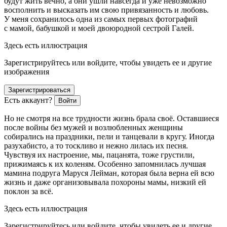
будут жить вечно, а они ушли навсегда и уже невозможно
восполнить и высказать им свою привязанность и любовь.
У меня сохранилось одна из самых первых фотографий
с мамой, бабушкой и моей двоюродной сестрой Галей.
Здесь есть иллюстрация
Зарегистрируйтесь или войдите, чтобы увидеть ее и другие
изображения
Зарегистрироваться
Есть аккаунт?
Войти
Но не смотря на все трудности жизнь брала своё. Оставшиеся
после
войн
ы без мужей и возлюбленных женщины
собирались на праздники, пели и танцевали в кругу. Иногда
разухабисто, а то тоскливо и нежно лилась их песня.
Чувствуя их настроение, мы, пацанята, тоже грустили,
прижимаясь к их коленям. Особенно запомнилась лучшая
мамина подруга Маруся Лейман, которая была верна ей всю
жизнь и даже организовывала похороны мамы, низкий ей
поклон за всё.
Здесь есть иллюстрация
Зарегистрируйтесь или войдите, чтобы увидеть ее и другие