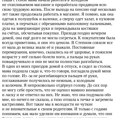
не отапливаемом магазине и проработала продавцом всю
свою трудовую жизнь. После выхода на пенсию ещё несколько
лет также продолжала работать в магазине. Я помню, как она
одетая в полушубок и валенки, а сверху одет халат, в пуховом
платке, в перчатках с обрезанными наполовину пальчиками,
дула на замерзающие руки и перекидывала костяшки
на счётах, обсчитывая покупки. Приходя поздно вечером
домой, она ещё долго не могла согреться. К покупателям была
всегда приветлива, и они это ценили. В Степном совхозе все
от мала до велика знали её и уважали. Постоянные
перемерзания, конечно, сказались на её здоровье, в пожилом
возрасте у неё сильно болели ноги, а пальцы на руках
повыкручивало и они не могли полностью разгибаться.
В один из моих приездов домой в отпуск, я сидел за столом,
мама подошла сзади и, что-то говоря, погладила рукой меня
по голове. Из -за не разгибающихся пальцев её руки,
поглаживание получилось не нежным, а холодным
и колючим. Я непроизвольно отдёрнул голову. До сих пор
не могу себе простить, что не оценил мамино внимание
и
ласк
у и не ответил на них. Не знаю, что она подумала обо
мне, но ничего не сказала, а тихо отошла к печке и загремела
кастрюлями. Вот такие мы в молодости не чуткие
и не внимательные к своим родителям. И только с годами
понимаем, как мало уделяли им внимания и думали, что они