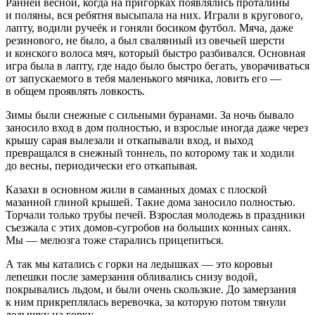
Ранней весной, когда на пригорках появлялись проталины
и поляны, вся ребятня высыпала на них. Играли в кругового,
лапту, водили ручеёк и гоняли босиком футбол. Мяча, даже
резинового, не было, а был свалянный из овечьей шерсти
и конского волоса мяч, который быстро разбивался. Основная
игра была в лапту, где надо было быстро бегать, уворачиваться
от запускаемого в тебя маленького мячика, ловить его —
в общем проявлять ловкость.
Зимы были снежные с сильными буранами. За ночь бывало
заносило вход в дом полностью, и взрослые иногда даже через
крышу сарая вылезали и откапывали вход, и выход
превращался в снежный тоннель, по которому так и ходили
до весны, периодически его откапывая.
Казахи в основном жили в саманных домах с плоской
мазанной глиной крышей. Такие дома заносило полностью.
Торчали только трубы печей. Взрослая молодежь в праздники
съезжала с этих домов-сугробов на больших конных санях.
Мы — мелюзга тоже старались прицепиться.
А так мы катались с горки на ледышках — это коровьи
лепешки после замерзания обливались снизу водой,
покрывались льдом, и были очень скользкие. До замерзания
к ним прикреплялась веревочка, за которую потом тянули
ледышку на горку.