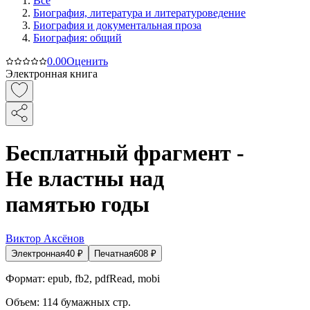
Все
Биография, литература и литературоведение
Биография и документальная проза
Биография: общий
0.0
0
Оценить
Электронная книга
Бесплатный фрагмент -
Не властны над
памятью годы
Виктор Аксёнов
Электронная
40
₽
Печатная
608
₽
Формат:
epub, fb2, pdfRead, mobi
Объем:
114
бумажных стр.