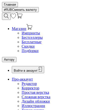
Главная
RUB
Сменить валюту
Магазин
Импринты
Бестселлеры
Бесплатные
Скидки
Подборки
Автору
Войти в аккаунт
Про-аккаунт
Редактор
Корректор
Простая верстка
Сложная верстка
Дизайн обложки
Иллюстрации