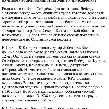
до четырёх воспоминания отрывочные и эпизодические.
Родился я в посёлке Лебедёвка (но не от слова Лебедь,
а от слова лебеда — это мучнистая трава, которую добавляли
к муке при приготовлении хлеба при нехватке зерна. Высокие
заросли этой травы встречались в посёлке повсеместно
на первом отделении совхоза Степной Октябрьского, а позже
Тимирязевского района Северо-Казахстанской области
Казахской ССР. Село Степное обязано своему появлению
переселенцам по Столыпинской реформе.
В 1908—1910 годах появился хутор Лебедёвка. Здесь
до 1924 года жило около десятка семей. Затем был колхоз
12 лет Октября, а в начале 30 года был организован совхоз
Октябрьский, в который вошли отделения Лебедёвка, Куртай,
Акжан, Аксуат, Кайранкуль, Интымак, Дмитриевка
и Червоный. На месте голой степи появились новые
населённые пункты. Совхоз был большой и к концу 30 года
имел более 40 тысяч различного скота (КРС, лошадей,
верблюдов). В этом же году началось строительство
Центральной усадьбы. Первый трактор ЧТЗ совхоз получил
в 1932 году. До этого пахали, косили, собирали урожай
на волах и лошадях. В 1934 году совхоз получил первую
грузовую автомашину АМО-3.
В 1942 году этот большой совхоз был разделен два —