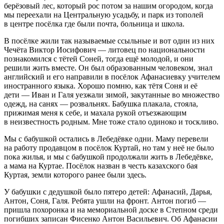
берёзовый лес, который рос потом за нашим огородом, когда
мы переехали на Центральную усадьбу, и парк из тополей
в центре посёлка где были почта, больница и школа.
В посёлке жили так называемые ссыльные и вот один из них
Чечёта Виктор Иосифович — литовец по
нацио
нальности
познакомился с тётей Соней, тогда ещё молодой, и они
решили жить вместе. Он был образованным человеком, знал
английский и его направили в посёлок Афанасиевку учителем
иностранного языка. Хорошо помню, как тётя Соня и её
дети — Иван и Галя уезжали зимой, закутанные во множество
одежд, на санях — розвальнях. Бабушка плакала, стояла,
прижимая меня к себе, и махала рукой отъезжающим
в неизвестность родным. Мне тоже стало одиноко и тоскливо.
Мы с бабушкой остались в Лебедёвке одни. Маму перевели
на работу продавцом в посёлок Куртай, но там у неё не было
пока жилья, и мы с бабушкой продолжали жить в Лебедёвке,
а мама на Куртае. Посёлок назван в честь казахского бая
Куртая, земли которого ранее были здесь.
У бабушки с дедушкой было пятеро детей: Афанасий, Дарья,
Антон, Соня, Галя. Ребята ушли на фронт. Антон погиб —
пришла похоронка и на мемориальной доске в Степном среди
погибших записан Фисенко Антон Васильевич. Об Афанасии