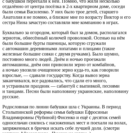
с бабушкой переехали к ней. Помню, что жили несколько
отдалённо от центра посёлка в 2-х квартирном доме, соседи
были семья Василенко. У них было трое детей, старшего
Анатолия я не помню, а близкие мне по возрасту Виктор и его
сестра Нина зачастую составляли мне компанию в играх.
Буквально за огородом, который был за домом, располагался
зерноток, обнесённый колючей проволокой. Осенью на нём
были большие бурты пшеницы, которую сгружали
с автомашин деревянными лопатами и плицами (такие
железные большие совки с двумя ручками). Было шумно,
постоянно много людей. Днём и ночью проезжали
автомашины, днём они привозили зерно от комбайнов,
а ночью увозили очищенное зерно куда-то, как говорили
взрослые, — сдавали государству. Когда вывоз зерна
заканчивался, все радовались, что сдали его много,
и устраивали праздник — сабантуй с вы
пивко
й, песнями
и танцами. Песни были наполовину
украи
нские, наполовину
русские.
Родословная по линии бабушки шла с
Украи
ны. В период
Столыпинской реформы семья бабушки Ефросиньи
Владимировны (Чубиной) Фисенко и ещё с десяток семей
односельчан снялись с насиженных мест и поехали на волах,
запряженных в брички искать себе лучшей доли. (смотри