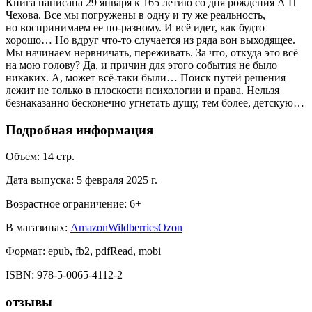
Книга написана 29 января к 165 летию со дня рождения А П
Чехова. Все мы погружены в одну и ту же реальность,
но воспринимаем ее по-разному. И всё идет, как будто
хорошо… Но вдруг что-то случается из ряда вон выходящее.
Мы начинаем нервничать, переживать. За что, откуда это всё
на мою голову? Да, и причин для этого события не было
никаких. А, может всё-таки были… Поиск путей решения
лежит не только в плоскости психологии и права. Нельзя
безнаказанно бесконечно угнетать душу, тем более, детскую…
Подробная информация
Объем:
14
стр.
Дата выпуска:
5 февраля 2025 г.
Возрастное ограничение:
6
+
В магазинах:
Amazon
Wildberries
Ozon
Формат:
epub, fb2, pdfRead, mobi
ISBN:
978-5-0065-4112-2
отзывы