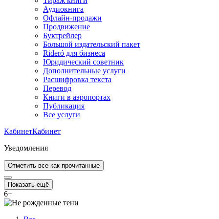
Тираж книги
Аудиокнига
Офлайн-продажи
Продвижение
Буктрейлер
Большой издательский пакет
Rideró для бизнеса
Юридический советник
Дополнительные услуги
Расшифровка текста
Перевод
Книги в аэропортах
Публикация
Все услуги
Кабинет
Кабинет
Уведомления
Отметить все как прочитанные
Показать ещё
6
+