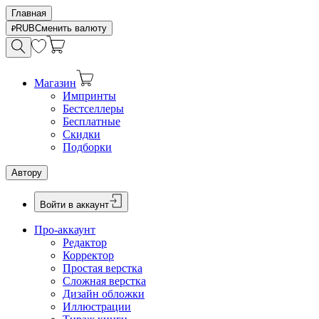
Главная
RUB
Сменить валюту
Магазин
Импринты
Бестселлеры
Бесплатные
Скидки
Подборки
Автору
Войти в аккаунт
Про-аккаунт
Редактор
Корректор
Простая верстка
Сложная верстка
Дизайн обложки
Иллюстрации