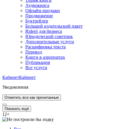
Тираж книги
Аудиокнига
Офлайн-продажи
Продвижение
Буктрейлер
Большой издательский пакет
Rideró для бизнеса
Юридический советник
Дополнительные услуги
Расшифровка текста
Перевод
Книги в аэропортах
Публикация
Все услуги
Кабинет
Кабинет
Уведомления
Отметить все как прочитанные
Показать ещё
12
+