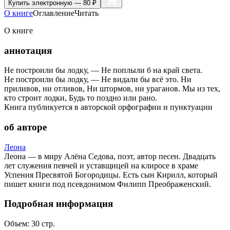
Купить
электронную — 80 ₽
О книге
Оглавление
Читать
О книге
аннотация
Не построили бы лодку, — Не поплыли б на край света.
Не построили бы лодку, — Не видали бы всё это. Ни
приливов, ни отливов, Ни штормов, ни ураганов. Мы из тех,
кто строит лодки, Будь то поздно или рано.
Книга публикуется в авторской орфографии и пунктуации
об авторе
Леона
Леона — в миру Алëна Седова, поэт, автор песен. Двадцать
лет служения певчей и уставщицей на клиросе в храме
Успения Пресвятой Богородицы. Есть сын Кирилл, который
пишет книги под псевдонимом Филипп Преображенский.
Подробная информация
Объем:
30
стр.