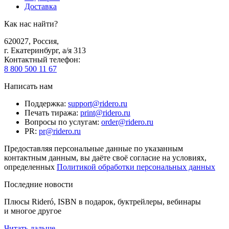
Доставка
Как нас найти?
620027
,
Россия
,
г. Екатеринбург, а/я 313
Контактный телефон
:
8 800 500 11 67
Написать нам
Поддержка
:
support@ridero.ru
Печать тиража
:
print@ridero.ru
Вопросы по услугам
:
order@ridero.ru
PR
:
pr@ridero.ru
Предоставляя персональные данные по указанным
контактным данным, вы даёте своё согласие на условиях,
определенных
Политикой обработки персональных данных
Последние новости
Плюсы Rideró, ISBN в подарок, буктрейлеры, вебинары
и многое другое
Читать дальше