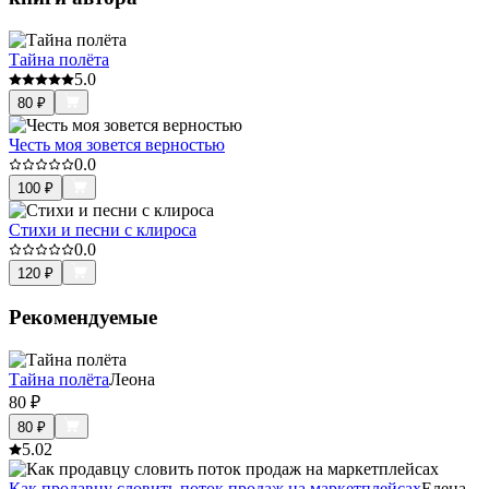
Тайна полëта
5.0
80
₽
Честь моя зовется верностью
0.0
100
₽
Стихи и песни с клироса
0.0
120
₽
Рекомендуемые
Тайна полëта
Леона
80
₽
80
₽
5.0
2
Как продавцу словить поток продаж на маркетплейсах
Елена