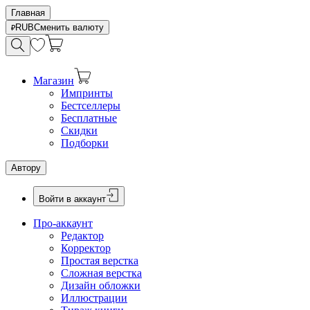
Главная
RUB
Сменить валюту
Магазин
Импринты
Бестселлеры
Бесплатные
Скидки
Подборки
Автору
Войти в аккаунт
Про-аккаунт
Редактор
Корректор
Простая верстка
Сложная верстка
Дизайн обложки
Иллюстрации