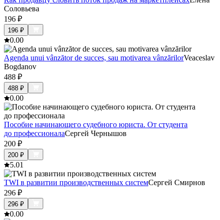
Соловьева
196
₽
196
₽
0.0
0
Agenda unui vânzător de succes, sau motivarea vânzărilor
Veaceslav
Bogdanov
488
₽
488
₽
0.0
0
Пособие начинающего судебного юриста. От студента
до профессионала
Сергей Чернышов
200
₽
200
₽
5.0
1
TWI в развитии производственных систем
Сергей Смирнов
296
₽
296
₽
0.0
0