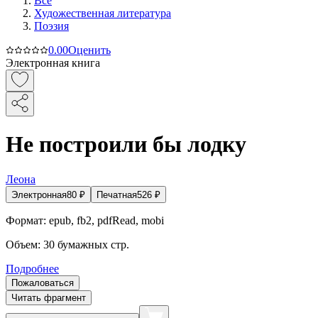
Все
Художественная литература
Поэзия
0.0
0
Оценить
Электронная книга
Не построили бы лодку
Леона
Электронная
80
₽
Печатная
526
₽
Формат:
epub, fb2, pdfRead, mobi
Объем:
30
бумажных стр.
Подробнее
Пожаловаться
Читать фрагмент