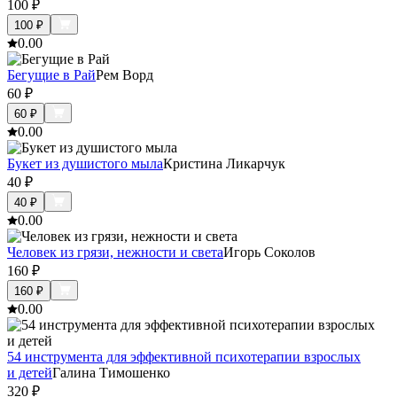
100
₽
100
₽
0.0
0
Бегущие в Рай
Рем Ворд
60
₽
60
₽
0.0
0
Букет из душистого мыла
Кристина Ликарчук
40
₽
40
₽
0.0
0
Человек из грязи, нежности и света
Игорь Соколов
160
₽
160
₽
0.0
0
54 инструмента для эффективной психотерапии взрослых
и детей
Галина Тимошенко
320
₽