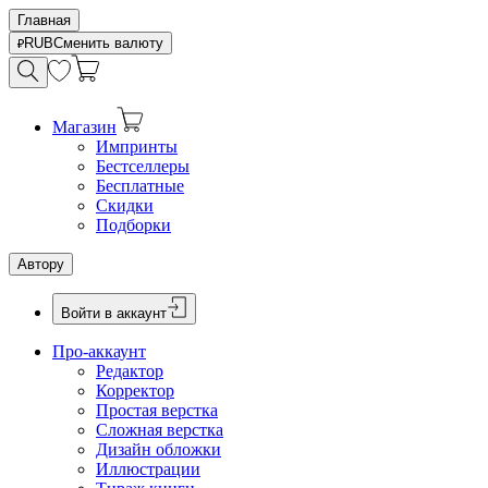
Главная
RUB
Сменить валюту
Магазин
Импринты
Бестселлеры
Бесплатные
Скидки
Подборки
Автору
Войти в аккаунт
Про-аккаунт
Редактор
Корректор
Простая верстка
Сложная верстка
Дизайн обложки
Иллюстрации