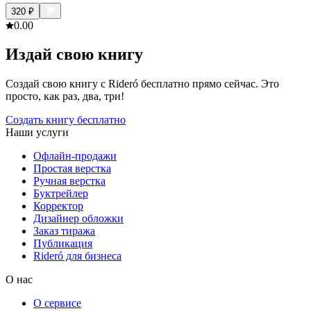
320
₽
0.0
0
Издай свою книгу
Создай свою книгу с Rideró бесплатно прямо сейчас. Это
просто, как раз, два, три!
Создать книгу бесплатно
Наши услуги
Офлайн-продажи
Простая верстка
Ручная верстка
Буктрейлер
Корректор
Дизайнер обложки
Заказ тиража
Публикация
Rideró для бизнеса
О нас
О сервисе