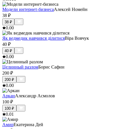
Модели интернет-бизнеса
Алексей Номейн
38
₽
38
₽
0.0
0
Як ведмедик навчився ділитися
Віра Вовчук
40
₽
40
₽
0.0
0
Целинный разлом
Борис Сафин
200
₽
200
₽
0.0
0
Аркан
Александр Асмолов
100
₽
100
₽
0.0
1
Амир
Екатерина Дей