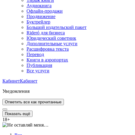
Тираж книги
Аудиокнига
Офлайн-продажи
Продвижение
Буктрейлер
Большой издательский пакет
Rideró для бизнеса
Юридический советник
Дополнительные услуги
Расшифровка текста
Перевод
Книги в аэропортах
Публикация
Все услуги
Кабинет
Кабинет
Уведомления
Отметить все как прочитанные
Показать ещё
18
+