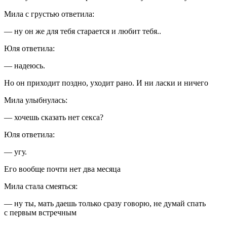
Мила с грустью ответила:
— ну он же для тебя старается и любит тебя..
Юля ответила:
— надеюсь.
Но он приходит поздно, уходит рано. И ни
ласк
и и ничего
Мила улыбнулась:
— хочешь сказать нет
секс
а?
Юля ответила:
— угу.
Его вообще почти нет два месяца
Мила стала смеяться:
— ну ты, мать даешь только сразу говорю, не думай спать
с первым встречным