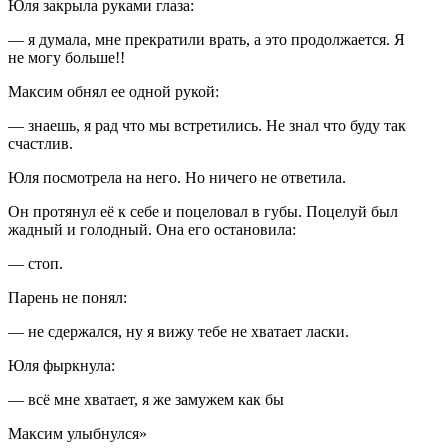
Юля закрыла руками глаза:
— я думала, мне прекратили врать, а это продолжается. Я
не могу больше!!
Максим обнял ее одной рукой:
— знаешь, я рад что мы встретились. Не знал что буду так
счастлив.
Юля посмотрела на него. Но ничего не ответила.
Он протянул её к себе и по
целов
ал в губы. Поцелуй был
жадный и голодный. Она его остановила:
— стоп.
Парень не понял:
— не сдержался, ну я вижу тебе не хватает
ласк
и.
Юля фыркнула:
— всё мне хватает, я же замужем как бы
Максим улыбнулся»