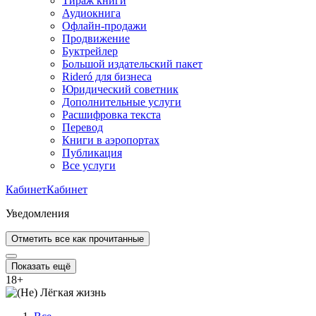
Тираж книги
Аудиокнига
Офлайн-продажи
Продвижение
Буктрейлер
Большой издательский пакет
Rideró для бизнеса
Юридический советник
Дополнительные услуги
Расшифровка текста
Перевод
Книги в аэропортах
Публикация
Все услуги
Кабинет
Кабинет
Уведомления
Отметить все как прочитанные
Показать ещё
18
+