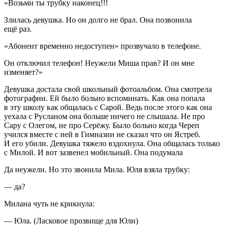
«
Возьми ты трубку наконец!!!
Злилась девушка. Но он долго не брал. Она позвонила
ещё раз.
«Абонент временно недоступен» прозвучало в телефоне.
Он отключил телефон! Неужели Миша прав? И он мне
изменяет?»
Девушка достала свой школьный фотоальбом. Она смотрела
фотографии. Ей было больно вспоминать. Как она попала
в эту школу как общалась с Сарой. Ведь после этого как она
уехала с Русланом она больше ничего не слышала. Не про
Сару с Олегом, не про Серёжу. Было больно когда Череп
учился вместе с ней в Гимназии не сказал что он Ястреб.
И его убили. Девушка тяжело вздохнула. Она общалась только
с Милой. И вот зазвенел мобильный. Она подумала
Да неужели. Но это звонила Мила. Юля взяла трубку:
— да?
Милана чуть не крикнула:
— Юла. (
Ласк
овое прозвище для Юли)