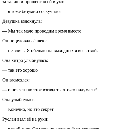
за талию и прошептал ей в ухо:
— я тоже безумно соскучился
Девушка вздохнула:
— Мы так мало проводим время вместе
Он по
целов
ал её шею:
— не злись. Я обещаю на выходных я весь твой.
Она хитро улыбнулась:
— так это хорошо
Он засмеялся:
— о нет я знаю этот взгляд ты что-то надумала?
Она улыбнулась:
— Конечно, но это секрет
Руслан взял её на руки:
— я твой муж. От меня не должно быть секретов