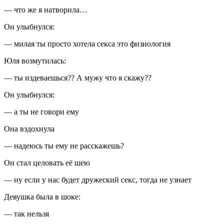
— что же я натворила…
Он улыбнулся:
— милая ты просто хотела
секс
а это физиология
Юля возмутилась:
— ты издеваешься?? А мужу что я скажу??
Он улыбнулся:
— а ты не говори ему
Она вздохнула
— надеюсь ты ему не расскажешь?
Он стал
целов
ать её шею
— ну если у нас будет дружеский
секс
, тогда не узнает
Девушка была в шоке:
— так нельзя