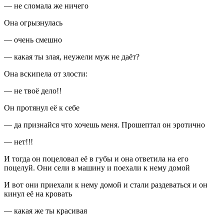
— не сломала же ничего
Она огрызнулась
— очень смешно
— какая ты злая, неужели муж не даёт?
Она вскипела от злости:
— не твоё дело!!
Он протянул её к себе
— да признайся что хочешь меня. Прошептал он
эротич
но
— нет!!!
И тогда он по
целов
ал её в губы и она ответила на его
поцелуй. Они сели в машину и поехали к нему домой
И вот они приехали к нему домой и стали раздеваться и он
кинул её на кровать
— какая же ты красивая