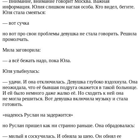
— Внимание, внимание говорит Москва. Важная
информация. Юлия слишком наглая особа. Кто видел, бегите.
Юля стала смеяться:
— вот
сучк
а
но вот про свои проблемы девушка не стала говорить. Решила
промолчать.
Мила заговорила:
— а всё бежать надо, пока Юла.
Юля улыбнулась:
— удачи. И она отключилась. Девушка глубоко вздохнула. Она
неожидала, что её бывшая подруга окажется в такой больнице.
И ей было немного даже жалко её. Но сходить к ней она
не могла решиться. Вот девушка включила музыку и стала
готовить.
«надеюсь Руслан на задержится»
но Руслан пришел как ни странно раньше. Она обрадовалась:
— милый я соскучилась. И обняла за шею. Он обнял ее