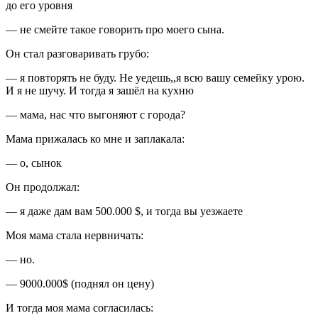
до его уровня
— не смейте такое говорить про моего сына.
Он стал разговаривать грубо:
— я повторять не буду. Не уедешь,,я всю вашу семейку урою.
И я не шучу. И тогда я зашёл на кухню
— мама, нас что выгоняют с города?
Мама прижалась ко мне и заплакала:
— о, сынок
Он продолжал:
— я даже дам вам 500.000 $, и тогда вы уезжаете
Моя мама стала нервничать:
— но.
— 9000.000$ (поднял он цену)
И тогда моя мама согласилась: