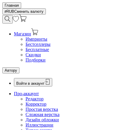
Главная
RUB
Сменить валюту
Магазин
Импринты
Бестселлеры
Бесплатные
Скидки
Подборки
Автору
Войти в аккаунт
Про-аккаунт
Редактор
Корректор
Простая верстка
Сложная верстка
Дизайн обложки
Иллюстрации