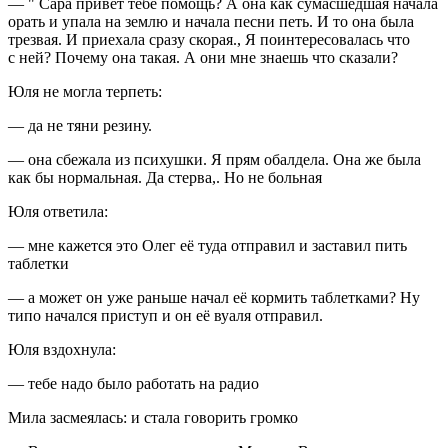
— " Сара привет тебе помощь? А она как сумасшедшая начала
орать и упала на землю и начала песни петь. И то она была
трезвая. И приехала сразу скорая., Я поинтересовалась что
с ней? Почему она такая. А они мне знаешь что сказали?
Юля не могла терпеть:
— да не тяни резину.
— она сбежала из психушки. Я прям обалдела. Она же была
как бы нормальная. Да стерва,. Но не больная
Юля ответила:
— мне кажется это Олег её туда отправил и заставил пить
таблет
ки
— а может он уже раньше начал её кормить
таблет
ками? Ну
типо начался приступ и он её вуаля отправил.
Юля вздохнула:
— тебе надо было работать на радио
Мила засмеялась: и стала говорить громко