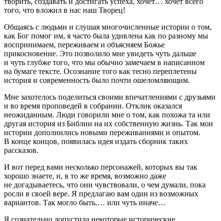
творить, создавать и достигать успеха, хочет… хочет всего
того, что вложил в нас наш Творец!
Общаясь с людьми и слушая многочисленные истории о том,
как Бог помог им, я часто была удивлена как по разному мы
воспринимаем, переживаем и объясняем Божье
прикосновение. Это позволило мне увидеть чуть дальше
и чуть глубже того, что мы обычно замечаем в написанном
на бумаге тексте. Осознание того как тесно переплетены
история и современность было почти ошеломляющим.
Мне захотелось поделиться своими впечатлениями с друзьями
и во время проповедей в собрании. Отклик оказался
неожиданным. Люди говорили мне о том, как похожа та или
другая история из Библии на их собственную жизнь. Так мои
истории дополнились новыми переживаниями и опытом.
В конце концов, появилась идея издать сборник таких
рассказов.
И вот перед вами несколько персонажей, которых вы так
хорошо знаете, и, в то же время, возможно даже
не догадываетесь, что они чувствовали, о чем думали, пока
росли в своей вере. Я предлагаю вам один из возможных
вариантов. Так могло быть,… или чуть иначе…
Я сознательно допустила некоторые исторические