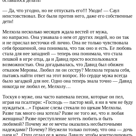
оставалось делать?
— Да, что угодно, но не отпускать его!!! Уходи! — Саул
неистовствовал. Все были против него, даже его собственные
дети!
Мелхола несколько месяцев ждала вестей от мужа,
но напрасно. Она узнавала о нем от других людей, но он так
и не прислал весточки ей лично. Она не только чувствовала
себя брошенной, она понимала, что так оно и есть. Ее любовь
стала для нее западней — теперь она понимала, что стала
пешкой в игре отца, да и Давид просто воспользовался
возможностью. Она догадывалась, что Давид был обижен
отказом Меровы. Любил ли он сестру? Мелхола терзала себя,
пытаясь найти ответ на этот вопрос. Но сердце мужа всегда
было загадкой для нее. Одно она теперь знала точно — Давид
никогда не любил ее, Мелхолу…
Тоскуя о муже, она часто напевала песни, которые он пел,
играя на псалтири: «Господь — пастор мой, я ни в чем не буду
нуждаться…» Горькие слезы стекали по щекам Мелхолы.
Разве так много она хотела? Разве не того же, что и любая
женщина? Разве преступление хотеть любить и быть
любимой? Почему же ее мечты оказались несбыточными
надеждами? Почему? Неужели только потому, что она — дочь
царя и?.. Отец отдал ее в жены Давиду, чтобы контролировать