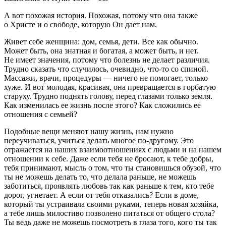
А вот похожая история. Похожая, потому что она также
о Христе и о свободе, которую Он дает нам.
Живет себе женщина: дом, семья, дети. Все как обычно.
Может быть, она знатная и богатая, а может быть, и нет.
Не имеет значения, потому что болезнь не делает различия.
Трудно сказать что случилось, очевидно, что-то со спиной.
Массажи, врачи, процедуры — ничего не помогает, только
хуже. И вот молодая, красивая, она превращается в горбатую
старуху. Трудно поднять голову, перед глазами только земля.
Как изменилась ее жизнь после этого? Как сложились ее
отношения с семьей?
Подобные вещи меняют нашу жизнь, нам нужно
переучиваться, учиться делать многое по-другому. Это
отражается на наших взаимоотношениях с людьми и на нашем
отношении к себе. Даже если тебя не бросают, к тебе добры,
тебя принимают, мысль о том, что ты становишься обузой, что
ты не можешь делать то, что делала раньше, не можешь
заботиться, проявлять любовь так как раньше к тем, кто тебе
дорог, угнетает. А если от тебя отказались? Если в доме,
который ты устраивала своими руками, теперь новая хозяйка,
а тебе лишь милостиво позволено питаться от общего стола?
Ты ведь даже не можешь посмотреть в глаза того, кого ты так