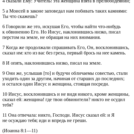
4 сказали Ему: Учитель! эта женщина взята в прелюбодеянии;
5 а Моисей в законе заповедал нам побивать таких камнями:
Ты что скажешь?
6 Говорили же это, искушая Его, чтобы найти что-нибудь
к обвинению Его. Но Иисус, наклонившись низко, писал
перстом на земле, не обращая на них внимания.
7 Когда же продолжали спрашивать Его, Он, восклонившись,
сказал им: кто из вас без греха, первый брось на нее камень.
8 И опять, наклонившись низко, писал на земле.
9 Они же, услышав [то] и будучи обличаемы совестью, стали
уходить один за другим, начиная от старших до последних;
и остался один Иисус и женщина, стоящая посреди.
10 Иисус, восклонившись и не видя никого, кроме женщины,
сказал ей: женщина! где твои обвинители? никто не осудил
тебя?
11 Она отвечала: никто, Господи. Иисус сказал ей: и Я
не осуждаю тебя; иди и впредь не греши.
(Иоанна 8:1—11)