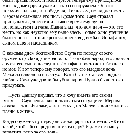
были праща, посох и псалтирь. А теперь ему приходилось
жить в доме царя и ухаживать за его оружием. Он хотел
получить награду за победу над Голиафом, но надменность
Меровы охлаждала его пыл. Кроме того, Саул страдал
приступами депрессии и в такое время ему лучше
не попадаться на глаза. Давид знал, что дом царя — это его
место, но как неуютно ему было здесь. Только одно утешение
было у него — это искренняя, крепкая дружба с Ионафаном,
сыном царя и наследником.
С каждым днем беспокойство Саула по поводу своего
оруженосца Давида возрастало. Его любил народ, его любила
армия, его сын и наследник Ионафан просто жить без него
не мог. И вот теперь ему говорят, что его младшая дочь
Мелхола влюблена в пастуха. Если бы не эта всенародная
любовь, Саул уже давно бы убил парня. Нужно было что-то
придумать.
— Пусть Давиду внушат, что я хочу видеть его своим
зятем. — Саул решил воспользоваться ситуацией. Мерова
отказалась выйти замуж за пастуха, но Мелхола воплотит его
планы в жизнь.
Когда оруженосцу передали слова царя, тот ответил: «Кто я
такой, чтобы быть родственником царя? Я даже не смогу
заплатить вено за его дочь».