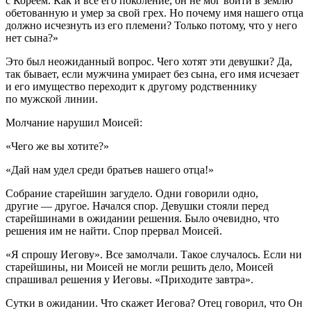
с Кореем. Как и всё его поколение, он не мог войти в землю
обетованную и умер за свой грех. Но почему имя нашего отца
должно исчезнуть из его племени? Только потому, что у него
нет сына?»
Это был неожиданный вопрос. Чего хотят эти девушки? Да,
так бывает, если мужчина умирает без сына, его имя исчезает
и его имущество переходит к другому родственнику
по мужской линии.
Молчание нарушил Моисей:
«Чего же вы хотите?»
«Дай нам удел среди братьев нашего отца!»
Собрание старейшин загудело. Одни говорили одно,
другие — другое. Начался спор. Девушки стояли перед
старейшинами в ожидании решения. Было очевидно, что
решения им не найти. Спор прервал Моисей.
«Я спрошу Иегову». Все замолчали. Такое случалось. Если ни
старейшины, ни Моисей не могли решить дело, Моисей
спрашивал решения у Иеговы. «Приходите завтра».
Сутки в ожидании. Что скажет Иегова? Отец говорил, что Он