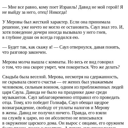
— Мне все равно, кому поет Израиль! Давид не мой герой! Я
не выйду за него, отец! Никогда!
У Меровы был жесткий характер. Если она принимала
решение, уже ничто не могло ее остановить. Саул знал это. И,
хотя поведение дочери иногда вызывало у него гнев,
в глубине души он всегда гордился ею.
— Будет так, как скажу я! — Саул отвернулся, давая понять,
что разговор закончен.
Мерова молча вышла с комнаты. Но весь ее вид говорил
о том, что она скорее умрет, чем покориться. Что же делать?
Свадьба была веселой. Мерова, несмотря на сдержанность,
не скрывала своего счастья — ее жених был уважаемым
человеком, сильным воином, одним из приближенных людей
царя Саула. Давида не было на празднике даже среди
музыкантов. Саул заблаговременно отправил его проведать
отца. Тому, кто победит Голиафа, Саул обещал щедрое
вознаграждение, свободу от уплаты налогов и Мерову
в жены. Давид не получил ничего. Правда, его взяли
на службу к царю, но он абсолютно не вписывался
в окружение царского дома. Он вырос с овцами, его оружием