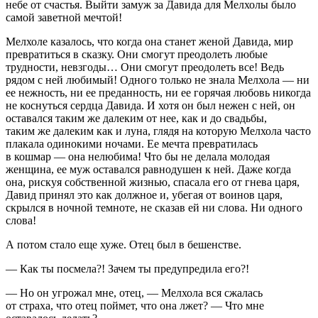
небе от счастья. Выйти замуж за Давида для Мелхолы было
самой заветной мечтой!
Мелхоле казалось, что когда она станет женой Давида, мир
превратиться в сказку. Они смогут преодолеть любые
трудности, невзгоды… Они смогут преодолеть все! Ведь
рядом с ней любимый! Одного только не знала Мелхола — ни
ее нежность, ни ее преданность, ни ее горячая любовь никогда
не коснуться сердца Давида. И хотя он был нежен с ней, он
оставался таким же далеким от нее, как и до свадьбы,
таким же далеким как и луна, глядя на которую Мелхола часто
плакала одинокими ночами. Ее мечта превратилась
в кошмар — она нелюбима! Что бы не делала молодая
женщина, ее муж оставался равнодушен к ней. Даже когда
она, рискуя собственной жизнью, спасала его от гнева царя,
Давид принял это как должное и, убегая от воинов царя,
скрылся в ночной темноте, не сказав ей ни слова. Ни одного
слова!
А потом стало еще хуже. Отец был в бешенстве.
— Как ты посмела?! Зачем ты предупредила его?!
— Но он угрожал мне, отец, — Мелхола вся сжалась
от страха, что отец поймет, что она лжет? — Что мне