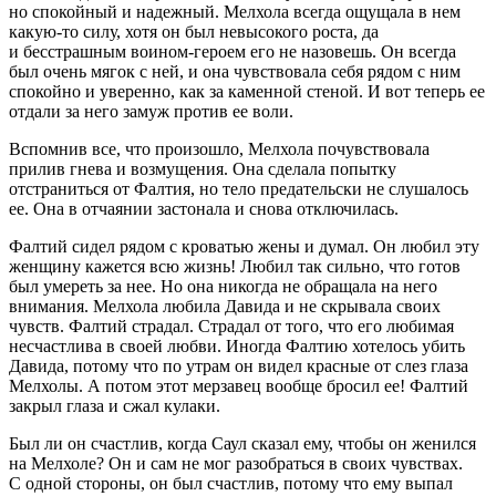
но спокойный и надежный. Мелхола всегда ощущала в нем
какую-то силу, хотя он был невысокого роста, да
и бесстрашным воином-героем его не назовешь. Он всегда
был очень мягок с ней, и она чувствовала себя рядом с ним
спокойно и уверенно, как за каменной стеной. И вот теперь ее
отдали за него замуж против ее воли.
Вспомнив все, что произошло, Мелхола почувствовала
прилив гнева и возмущения. Она сделала попытку
отстраниться от Фалтия, но тело предательски не слушалось
ее. Она в отчаянии застонала и снова отключилась.
Фалтий сидел рядом с кроватью жены и думал. Он любил эту
женщину кажется всю жизнь! Любил так сильно, что готов
был умереть за нее. Но она никогда не обращала на него
внимания. Мелхола любила Давида и не скрывала своих
чувств. Фалтий страдал. Страдал от того, что его любимая
несчастлива в своей любви. Иногда Фалтию хотелось убить
Давида, потому что по утрам он видел красные от слез глаза
Мелхолы. А потом этот мерзавец вообще бросил ее! Фалтий
закрыл глаза и сжал кулаки.
Был ли он счастлив, когда Саул сказал ему, чтобы он женился
на Мелхоле? Он и сам не мог разобраться в своих чувствах.
С одной стороны, он был счастлив, потому что ему выпал