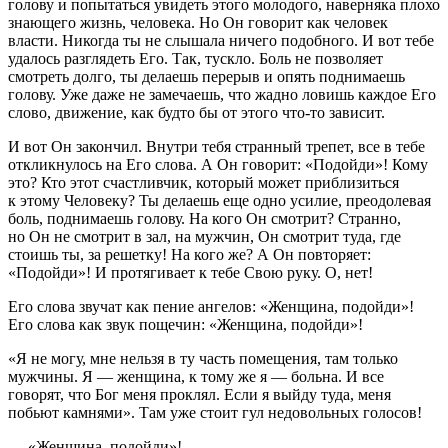
голову и попытаться увидеть этого молодого, наверняка плохо
знающего жизнь, человека. Но Он говорит как человек
власти. Никогда ты не слышала ничего подобного. И вот тебе
удалось разглядеть Его. Так, тускло. Боль не позволяет
смотреть долго, ты делаешь перерыв и опять поднимаешь
голову. Уже даже не замечаешь, что жадно ловишь каждое Его
слово, движение, как будто бы от этого что-то зависит.
И вот Он закончил. Внутри тебя странный трепет, все в тебе
откликнулось на Его слова. А Он говорит: «Подойди»! Кому
это? Кто этот счастливчик, который может приблизиться
к этому Человеку? Ты делаешь еще одно усилие, преодолевая
боль, поднимаешь голову. На кого Он смотрит? Странно,
но Он не смотрит в зал, на мужчин, Он смотрит туда, где
стоишь ты, за решетку! На кого же? А Он повторяет:
«Подойди»! И протягивает к тебе Свою руку. О, нет!
Его слова звучат как пение ангелов: «Женщина, подойди»!
Его слова как звук пощечин: «Женщина, подойди»!
«Я не могу, мне нельзя в ту часть помещения, там только
мужчины. Я — женщина, к тому же я — больна. И все
говорят, что Бог меня проклял. Если я выйду туда, меня
побьют камнями». Там уже стоит гул недовольных голосов!
— «Женщина, подойди»!