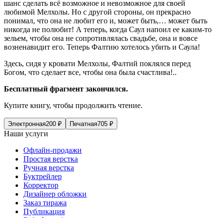
шанс сделать всё возможное и невозможное для своей
любимой Мелхолы. Но с другой стороны, он прекрасно
понимал, что она не любит его и, может быть,… может быть
никогда не полюбит! А теперь, когда Саул напоил ее каким-то
зельем, чтобы она не сопротивлялась свадьбе, она и вовсе
возненавидит его. Теперь Фалтию хотелось убить и Саула!
Здесь, сидя у кровати Мелхолы, Фалтий поклялся перед
Богом, что сделает все, чтобы она была счастлива!..
Бесплатный фрагмент закончился.
Купите книгу, чтобы продолжить чтение.
Электронная
200
₽
Печатная
705
₽
Наши услуги
Офлайн-продажи
Простая верстка
Ручная верстка
Буктрейлер
Корректор
Дизайнер обложки
Заказ тиража
Публикация