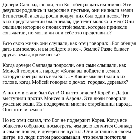
Дочери Салпаада знали, что Бог обещал дать им землю. Эти
девушки родились и выросли в пустыне, они не знали земли
Египетской, а когда росли вокруг них был один песок. Что
в их представлении была земля, где течёт молоко и мед? Они
слышали истории о плодах этой земли, которые принесли
соглядатаи, но могли ли они себе это представить?
Всю свою жизнь они слушали, как отец говорил: «Бог обещал
дать нам землю, и вы войдете в нее». Землю? Разве бывает
другая земля, кроме песка?
Когда дочери Салпаада подросли, они сами слышали, как
Моисей говорил к народу: «Когда вы войдете в землю,
которую обещал дать вам Бог…» Какие мысли были в их
голове, когда Мойсей говорил о домах, городах, деревьях?
А потом в стане был бунт! Они это видели! Корей и Дафан
выступили против Моисея и Аарона. Эти люди говорили
ужасные вещи. Их поддержали многие старейшины народа.
Они хотели землю!
Но их отец сказал, что Бог не поддержит Корея. Когда все
общество собралось посмотреть, чем дело кончится Салпаад
и сам не пошел, и дочерей не пустил. Они остались в своем
шатре, но люди потом рассказывали, что земля поглотила