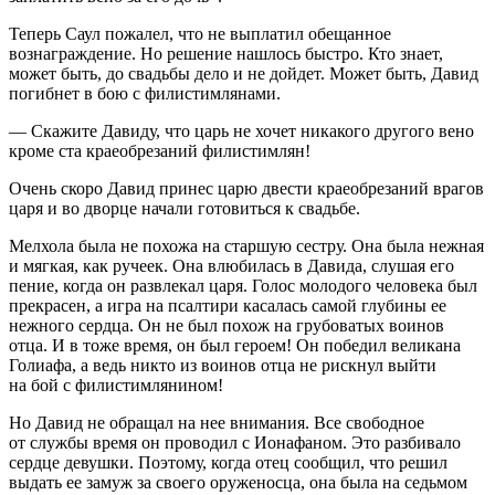
Теперь Саул пожалел, что не выплатил обещанное
вознаграждение. Но решение нашлось быстро. Кто знает,
может быть, до свадьбы дело и не дойдет. Может быть, Давид
погибнет в бою с филистимлянами.
— Скажите Давиду, что царь не хочет никакого другого вено
кроме ста краеобрезаний филистимлян!
Очень скоро Давид принес царю двести краеобрезаний врагов
царя и во дворце начали готовиться к свадьбе.
Мелхола была не похожа на старшую сестру. Она была нежная
и мягкая, как ручеек. Она влюбилась в Давида, слушая его
пение, когда он развлекал царя. Голос молодого человека был
прекрасен, а игра на псалтири касалась самой глубины ее
нежного сердца. Он не был похож на грубоватых воинов
отца. И в тоже время, он был героем! Он победил великана
Голиафа, а ведь никто из воинов отца не рискнул выйти
на бой с филистимлянином!
Но Давид не обращал на нее внимания. Все свободное
от службы время он проводил с Ионафаном. Это разбивало
сердце девушки. Поэтому, когда отец сообщил, что решил
выдать ее замуж за своего оруженосца, она была на седьмом