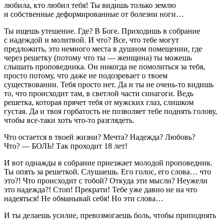
любила, кто любил тебя! Ты видишь только землю
и собственные деформированные от болезни ноги…
Ты ищешь утешение. Где? В Боге. Приходишь в собрание
с надеждой и молитвой. И что? Все, что тебе могут
предложить, это немного места в душном помещении, где
через решетку (потому что ты — женщина) ты можешь
слышать проповедника. Он никогда не помолиться за тебя,
просто потому, что даже не подозревает о твоем
существовании. Тебя просто нет. Да и ты не очень-то видишь
то, что происходит там, в светлой части синагоги. Ведь
решетка, которая прячет тебя от мужских глаз, слишком
густая. Да и твоя горбатость не позволяет тебе поднять голову,
чтобы все-таки хоть что-то разглядеть.
Что остается в твоей жизни? Мечта? Надежда? Любовь?
Что? — БОЛЬ! Так проходит 18 лет!
И вот однажды в собрание приезжает молодой проповедник.
Ты опять за решеткой. Слушаешь. Его голос, его слова… что
это?! Что происходит с тобой? Откуда эти мысли? Неужели
это надежда?! Стоп! Прекрати! Тебе уже давно не на что
надеяться! Не обманывай себя! Но эти слова…
И ты делаешь усилие, превозмогаешь боль, чтобы приподнять