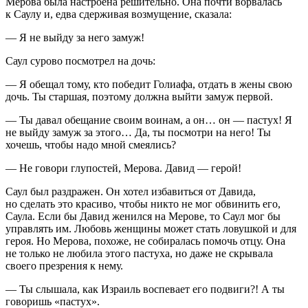
Мерова была настроена решительно. Она почти ворвалась
к Саулу и, едва сдерживая возмущение, сказала:
— Я не выйду за него замуж!
Саул сурово посмотрел на дочь:
— Я обещал тому, кто победит Голиафа, отдать в жены свою
дочь. Ты старшая, поэтому должна выйти замуж первой.
— Ты давал обещание своим воинам, а он… он — пастух! Я
не выйду замуж за этого… Да, ты посмотри на него! Ты
хочешь, чтобы надо мной смеялись?
— Не говори глупостей, Мерова. Давид — герой!
Саул был раздражен. Он хотел избавиться от Давида,
но сделать это красиво, чтобы никто не мог обвинить его,
Саула. Если бы Давид женился на Мерове, то Саул мог бы
управлять им. Любовь женщины может стать ловушкой и для
героя. Но Мерова, похоже, не собиралась помочь отцу. Она
не только не любила этого пастуха, но даже не скрывала
своего презрения к нему.
— Ты слышала, как Израиль воспевает его подвиги?! А ты
говоришь «пастух».