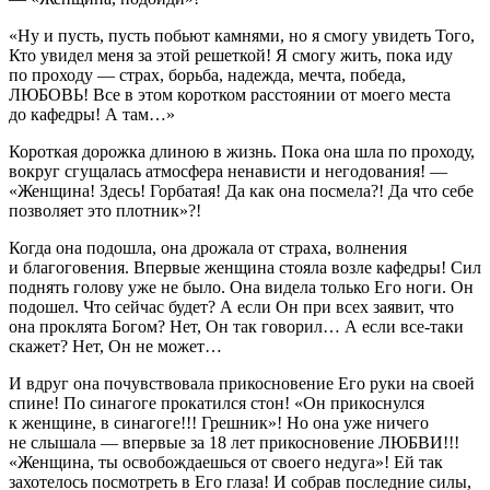
«Ну и пусть, пусть побьют камнями, но я смогу увидеть Того,
Кто увидел меня за этой решеткой! Я смогу жить, пока иду
по проходу — страх, борьба, надежда, мечта, победа,
ЛЮБОВЬ! Все в этом коротком расстоянии от моего места
до кафедры! А там…»
Короткая дорожка длиною в жизнь. Пока она шла по проходу,
вокруг сгущалась атмосфера ненависти и негодования! —
«Женщина! Здесь! Горбатая! Да как она посмела?! Да что себе
позволяет это плотник»?!
Когда она подошла, она дрожала от страха, волнения
и благоговения. Впервые женщина стояла возле кафедры! Сил
поднять голову уже не было. Она видела только Его ноги. Он
подошел. Что сейчас будет? А если Он при всех заявит, что
она проклята Богом? Нет, Он так говорил… А если все-таки
скажет? Нет, Он не может…
И вдруг она почувствовала прикосновение Его руки на своей
спине! По синагоге прокатился стон! «Он прикоснулся
к женщине, в синагоге!!! Грешник»! Но она уже ничего
не слышала — впервые за 18 лет прикосновение ЛЮБВИ!!!
«Женщина, ты освобождаешься от своего недуга»! Ей так
захотелось посмотреть в Его глаза! И собрав последние силы,