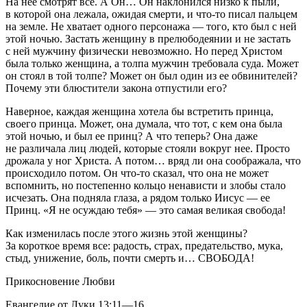
На нее смотрят все. А Он… Он наклонился низко к пыли,
в которой она лежала, ожидая смерти, и что-то писал пальцем
на земле. Не хватает одного персонажа — того, кто был с ней
этой ночью. Застать женщину в прелюбодеянии и не застать
с ней мужчину физически невозможно. Но перед Христом
была только женщина, а толпа мужчин требовала суда. Может
он стоял в той толпе? Может он был один из ее обвинителей?
Почему эти блюстители закона отпустили его?
Наверное, каждая женщина хотела бы встретить принца,
своего принца. Может, она думала, что тот, с кем она была
этой ночью, и был ее принц? А что теперь? Она даже
не различала лиц людей, которые стояли вокруг нее. Просто
дрожала у ног Христа. А потом… вряд ли она соображала, что
происходило потом. Он что-то сказал, что она не может
вспомнить, но постепенно кольцо ненависти и злобы стало
исчезать. Она подняла глаза, а рядом только Иисус — ее
Принц. «Я не осуждаю тебя» — это самая великая свобода!
Как изменилась после этого жизнь этой женщины?
За короткое время все: радость, страх, предательство, мука,
стыд, унижение, боль, почти смерть и… СВОБОДА!
Прикосновение Любви
Евангелие от Луки 13:11—16.