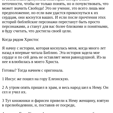
неточности, чтобы не только понять, но и почувствовать, что
может значить Свобода! Это не учение, это всего лишь мое
предположение, но если вам удастся прикоснуться к их
сердцам, они коснутся ваших. И если после прочтения этих
историй библейские персонажи перестанут быть просто
персонажами, а станут для вас более близкими и понятными,
я буду считать, что достигла своей цели.
Когда рядом Христос
Я начну с истории, которая коснулась меня, когда много лет
назад я впервые читала Библию. Эта история задела мое
сердце и по сей день не оставляет меня равнодушной. Из-за
нее я влюбилась в моего Христа.
Готовы? Тогда начнем с оригинала.
1 Иисус же пошел на гору Елеонскую.
2 А утром опять пришел в храм, и весь народ шел к Нему. Он
сел и учил их.
3 Тут книжники и фарисеи привели к Нему женщину, взятую
в прелюбодеянии, и, поставив ее посреди,