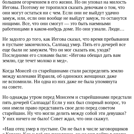
большим огорчением в его жизни. Но он уповал на милость
Иеговы. Поэтому не торопился сказать девочкам о том, что
они могут остаться ни с чем. Если они не выйдут удачно
замуж, или, если они вообще не выйдут замуж, то останутся
нищими. Все, что они смогут — это быть наемными
работницами в каком-нибудь доме. Но они узнали. Люди…
Не задолго до того, как Иегова сказал, что время пребывания
в пустыне закончилось, Салпаад умер. Пять его дочерей все
еще были не замужем. Что он мог сказать им, уходя?
Последними его словами были: «Иегова обещал дать вам
землю, где течет молоко и мед».
Когда Моисей со старейшинами стали распределять землю
между коленами Израиля, об одиноких женщинах даже
не вспомнили. Ни одна из них даже не была упомянута
на совете.
Но однажды утром перед Моисеем и старейшинами предстали
пять дочерей Салпаада! Если у них был спорный вопрос, то
они имели право представить свое дело перед советом
старейшин. Ну что могли делить между собой эти девушки?
У них ничего не было! Совет ждал, что они скажут.
«Наш отец умер в пустыне. Он не был в числе заговорщиков