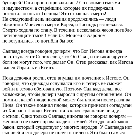
бунтарей! Они просто провалились! Со своими семьями
и имуществом, а старейшин, которые их поддержали,
поглотил огонь от Господа! Это страшная смерть!
На следующий день наказания продолжились — люди
обвинили Моисея в смерти Корея, и Господь разгневался.
Смерть ходила по стану. В течении нескольких часов погибло
четырнадцать тысяч! Если бы Моисей с Аароном
не вступились, то погибли бы все!
Салпаад всегда говорил дочерям, что Бог Иегова никогда
не отступает от Своих слов, что Он Свят, и никакие другие
боги не могут того, что делает Он. Отец рассказал, как Иегова
вывел Израиль из Египта.
Пока девочки росли, отец внушал им почтение к Иегове. Он
говорил, что однажды ослушался Его и теперь не сможет
войти в землю обетованную. Поэтому Салпаад делал все
возможное, чтобы дочери выросли с другим отношением. Он
помнил, какой плодоносной может быть земля после разлива
Нила. Он также помнил плоды, которые принесли соглядатаи
из Ханаана. Плоды Египта ни в какое сравнение не идут
с этими. Одно только Салпаад никогда не говорил дочерям —
женщина не имеет права владеть землей. Это древний закон.
Закон, который существует у многих народов. У Салпаада нет
сыновей и его дочери не получат ничего. Это было самым