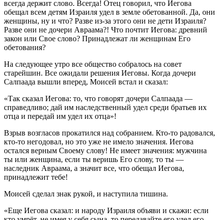
всегда держит слово. Всегда! Отец говорил, что Иегова
обещал всем детям Израиля удел в земле обетованной. Да, они
женщины, ну и что? Разве из-за этого они не дети Израиля?
Разве они не дочери Авраама?! Что почтит Иегова: древний
закон или Свое слово? Принадлежат ли женщинам Его
обетования?
На следующее утро все общество собралось на совет
старейшин. Все ожидали решения Иеговы. Когда дочери
Салпаада вышли вперед, Моисей встал и сказал:
«Так сказал Иегова: то, что говорят дочери Салпаада —
справедливо; дай им наследственный удел среди братьев их
отца и передай им удел их отца»!
Взрыв возгласов прокатился над собранием. Кто-то радовался,
кто-то негодовал, но это уже не имело значения. Иегова
остался верным Своему слову! Не имеет значения: мужчина
ты или женщина, если ты веришь Его слову, то ты —
наследник Авраама, а значит все, что обещал Иегова,
принадлежит тебе!
Моисей сделал знак рукой, и наступила тишина.
«Еще Иегова сказал: и народу Израиля объяви и скажи: если
кто умрёт, не имея у себя сына, то передавайте его удел его