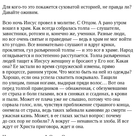
Для кого-то это покажется суховатой историей, не правда ли?
Давайте оживим.
Всю ночь Иисус провел в молитве. С Отцом. А рано утром
вошел в храм. Как всегда собралась толпа — слушатели,
завистники, ротозеи и, конечно же, ученики. Разные люди,
но все очень святые и праведные — ведь в храм не мог войти
кто угодно. Все внимательно слушают и вдруг крики,
проклятия, гул разъяренной толпы — и это все в храме. Народ
оглядывается и постепенно расступается. Толпа разъяренных
людей тащит к Иисусу женщину и бросают у Его ног. Какая
она? Ее застали во время супружеской измены, прямо
в процессе, ранним утром. Что могло быть на ней из одежды?
Хорошо, если она успела схватить покрывало. Тащили
по улицам, пиная ногами, выдирая пряди волос… Вот она
перед толпой праведников — обнаженная, с обезумевшими
от страха и боли глазами, вся в синяках и ссадинах, в крови
и пыли. Может ее плача уже не слышно, потому что она
сорвала голос, или, чувствуя приближение страшного конца,
онемела от страха, ведь таких забивали камнями до смерти —
ужасная казнь. Может, в ее глазах застыл вопрос: почему
до сих пор не побили? А вокруг — ненависть и злоба. И все
ждут от Христа приговора, ждет и она.