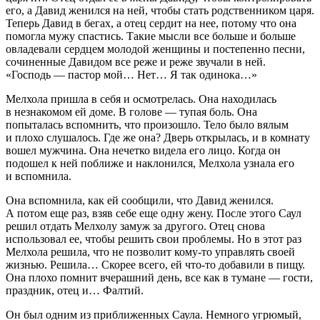
его, а Давид женился на ней, чтобы стать родственником царя.
Теперь Давид в бегах, а отец сердит на нее, потому что она
помогла мужу спастись. Такие мысли все больше и больше
овладевали сердцем молодой женщины и постепенно песни,
сочиненные Давидом все реже и реже звучали в ней.
«Господь — пастор мой… Нет… Я так одинока…»
Мелхола пришла в себя и осмотрелась. Она находилась
в незнакомом ей доме. В голове — тупая боль. Она
попыталась вспомнить, что произошло. Тело было вялым
и плохо слушалось. Где же она? Дверь открылась, и в комнату
вошел мужчина. Она нечетко видела его лицо. Когда он
подошел к ней поближе и наклонился, Мелхола узнала его
и вспомнила.
Она вспомнила, как ей сообщили, что Давид женился.
А потом еще раз, взяв себе еще одну жену. После этого Саул
решил отдать Мелхолу замуж за другого. Отец снова
использовал ее, чтобы решить свои проблемы. Но в этот раз
Мелхола решила, что не позволит кому-то управлять своей
жизнью. Решила… Скорее всего, ей что-то добавили в пищу.
Она плохо помнит вчерашний день, все как в тумане — гости,
праздник, отец и… Фалтий.
Он был одним из приближенных Саула. Немного угрюмый,