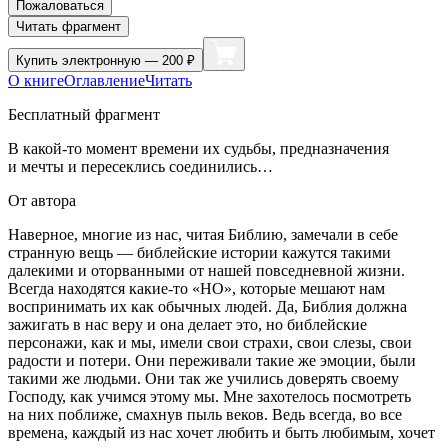
Пожаловаться
Читать фрагмент
Купить
электронную — 200 ₽
О книге
Оглавление
Читать
Бесплатный фрагмент
В какой-то момент времени их судьбы, предназначения
и мечты и пересеклись соединились…
От автора
Наверное, многие из нас, читая Библию, замечали в себе
странную вещь — библейские истории кажутся такими
далекими и оторванными от нашей повседневной жизни.
Всегда находятся какие-то «НО», которые мешают нам
воспринимать их как обычных людей. Да, Библия должна
зажигать в нас веру и она делает это, но библейские
персонажи, как и мы, имели свои страхи, свои слезы, свои
радости и потери. Они переживали такие же эмоции, были
такими же людьми. Они так же учились доверять своему
Господу, как учимся этому мы. Мне захотелось посмотреть
на них поближе, смахнув пыль веков. Ведь всегда, во все
времена, каждый из нас хочет любить и быть любимым, хочет