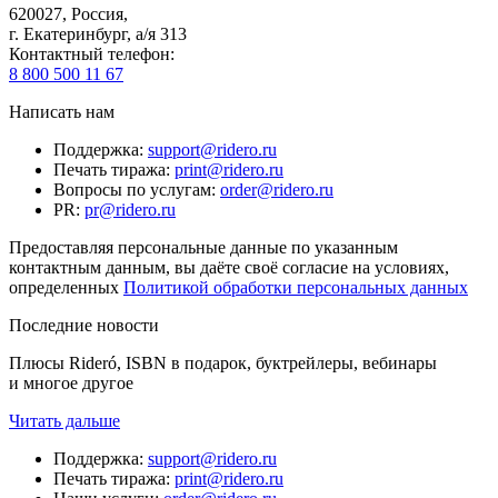
620027
,
Россия
,
г. Екатеринбург, а/я 313
Контактный телефон
:
8 800 500 11 67
Написать нам
Поддержка
:
support@ridero.ru
Печать тиража
:
print@ridero.ru
Вопросы по услугам
:
order@ridero.ru
PR
:
pr@ridero.ru
Предоставляя персональные данные по указанным
контактным данным, вы даёте своё согласие на условиях,
определенных
Политикой обработки персональных данных
Последние новости
Плюсы Rideró, ISBN в подарок, буктрейлеры, вебинары
и многое другое
Читать дальше
Поддержка
:
support@ridero.ru
Печать тиража
:
print@ridero.ru