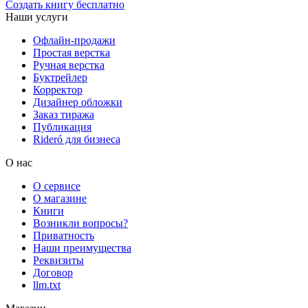
Создать книгу бесплатно
Наши услуги
Офлайн-продажи
Простая верстка
Ручная верстка
Буктрейлер
Корректор
Дизайнер обложки
Заказ тиража
Публикация
Rideró для бизнеса
О нас
О сервисе
О магазине
Книги
Возникли вопросы?
Приватность
Наши преимущества
Реквизиты
Договор
llm.txt