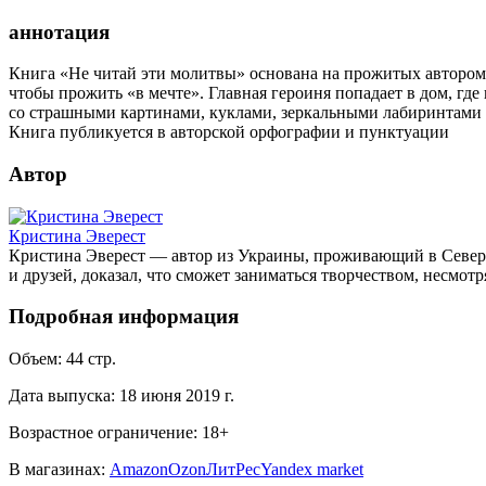
аннотация
Книга «Не читай эти молитвы» основана на прожитых автором с
чтобы прожить «в мечте». Главная героиня попадает в дом, гд
со страшными картинами, куклами, зеркальными лабиринтами и,
Книга публикуется в авторской орфографии и пунктуации
Автор
Кристина Эверест
Кристина Эверест — автор из Украины, проживающий в Северн
и друзей, доказал, что сможет заниматься творчеством, несмотр
Подробная информация
Объем:
44
стр.
Дата выпуска:
18 июня 2019 г.
Возрастное ограничение:
18
+
В магазинах:
Amazon
Ozon
ЛитРес
Yandex market