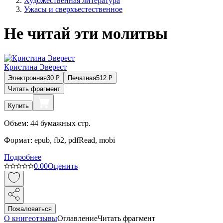
Художественная литература
Ужасы и сверхъестественное
Не читай эти молитвы
Кристина Эверест
Электронная
30
₽
Печатная
512
₽
Читать фрагмент
Купить
Объем:
44
бумажных стр.
Формат:
epub, fb2, pdfRead, mobi
Подробнее
0.0
0
Оценить
Пожаловаться
О книге
отзывы
Оглавление
Читать фрагмент