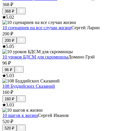
368
₽
368
₽
5.0
2
10 сценариев на все случаи жизни
Сергей Ларин
200
₽
200
₽
5.0
5
10 уроков БДСМ для скромницы
Домино Грэй
96
₽
96
₽
5.0
3
108 Буддийских Сказаний
160
₽
160
₽
3.0
3
10 шагов к жизни
Сергей Иванов
520
₽
520
₽