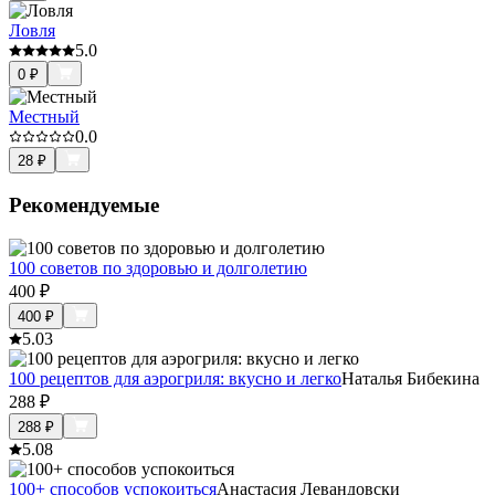
Ловля
5.0
0
₽
Местный
0.0
28
₽
Рекомендуемые
100 советов по здоровью и долголетию
400
₽
400
₽
5.0
3
100 рецептов для аэрогриля: вкусно и легко
Наталья Бибекина
288
₽
288
₽
5.0
8
100+ способов успокоиться
Анастасия Левандовски