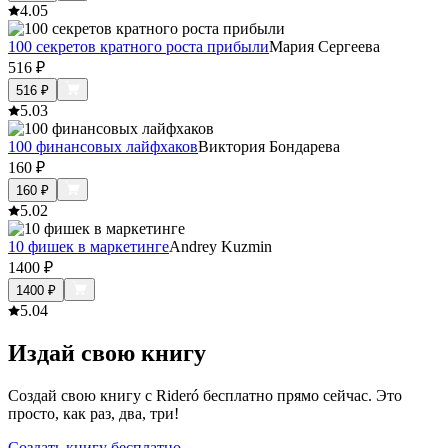
4.0
5
100 секретов кратного роста прибыли
Мария Сергеева
516
₽
516
₽
5.0
3
100 финансовых лайфхаков
Виктория Бондарева
160
₽
160
₽
5.0
2
10 фишек в маркетинге
Andrey Kuzmin
1400
₽
1400
₽
5.0
4
Издай свою книгу
Создай свою книгу с Rideró бесплатно прямо сейчас. Это
просто, как раз, два, три!
Создать книгу бесплатно