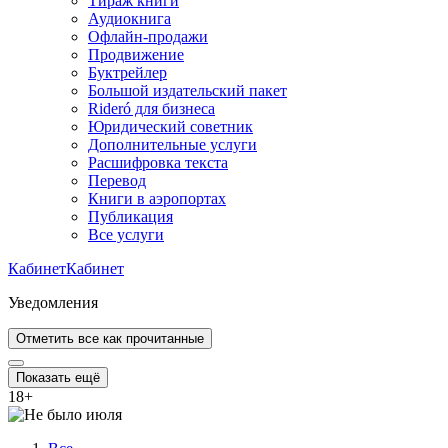
Тираж книги
Аудиокнига
Офлайн-продажи
Продвижение
Буктрейлер
Большой издательский пакет
Rideró для бизнеса
Юридический советник
Дополнительные услуги
Расшифровка текста
Перевод
Книги в аэропортах
Публикация
Все услуги
Кабинет
Кабинет
Уведомления
Отметить все как прочитанные
Показать ещё
18
+