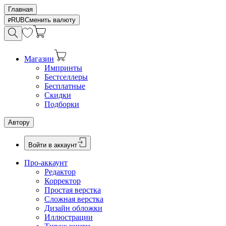
Главная
RUB
Сменить валюту
Магазин
Импринты
Бестселлеры
Бесплатные
Скидки
Подборки
Автору
Войти в аккаунт
Про-аккаунт
Редактор
Корректор
Простая верстка
Сложная верстка
Дизайн обложки
Иллюстрации