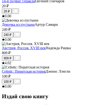
14-й подвиг Геракла
Евгений Гончаров
20
₽
20
₽
0.0
0
Девочка из пустыни
Артур Самари
240
₽
240
₽
0.0
0
Австрия, Россия. XVIII век
Надежда Рашка
809
₽
809
₽
4.0
2
Celistic: Пиратская история
Дэннис Лэнгли
100
₽
100
₽
0.0
0
Издай свою книгу