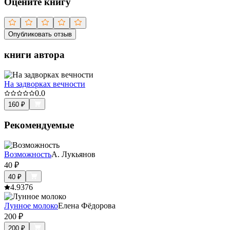
Оцените книгу
Опубликовать отзыв
книги автора
На задворках вечности
0.0
160
₽
Рекомендуемые
Возможность
А. Лукьянов
40
₽
40
₽
4.9
376
Лунное молоко
Елена Фёдорова
200
₽
200
₽