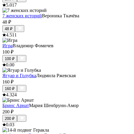
5.0
17
7 женских историй
Вероника Ткачёва
48
₽
48
₽
4.5
11
Игра
Владимир Фомичев
100
₽
100
₽
0.0
0
Ягуар и Голубка
Людмила Ржевская
160
₽
160
₽
4.3
24
Бринс Арнат
Мария Шенбрунн-Амор
200
₽
200
₽
0.0
3