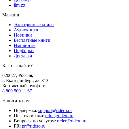
llm.txt
Магазин
Электронные книги
Аудиокниги
Новинки
Бесплатные книги
Импринты
Подборки
Доставка
Как нас найти?
620027
,
Россия
,
г. Екатеринбург, а/я 313
Контактный телефон
:
8 800 500 11 67
Написать нам
Поддержка
:
support@ridero.ru
Печать тиража
:
print@ridero.ru
Вопросы по услугам
:
order@ridero.ru
PR
:
pr@ridero.ru