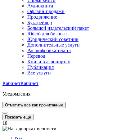
Тираж книги
Аудиокнига
Офлайн-продажи
Продвижение
Буктрейлер
Большой издательский пакет
Rideró для бизнеса
Юридический советник
Дополнительные услуги
Расшифровка текста
Перевод
Книги в аэропортах
Публикация
Все услуги
Кабинет
Кабинет
Уведомления
Отметить все как прочитанные
Показать ещё
18
+