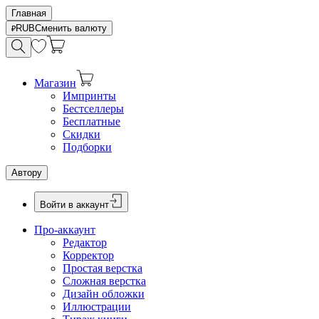
Главная
RUB
Сменить валюту
Магазин
Импринты
Бестселлеры
Бесплатные
Скидки
Подборки
Автору
Войти в аккаунт
Про-аккаунт
Редактор
Корректор
Простая верстка
Сложная верстка
Дизайн обложки
Иллюстрации