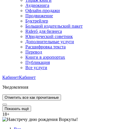
Тираж книги
Аудиокнига
Офлайн-продажи
Продвижение
Буктрейлер
Большой издательский пакет
Rideró для бизнеса
Юридический советник
Дополнительные услуги
Расшифровка текста
Перевод
Книги в аэропортах
Публикация
Все услуги
Кабинет
Кабинет
Уведомления
Отметить все как прочитанные
Показать ещё
18
+