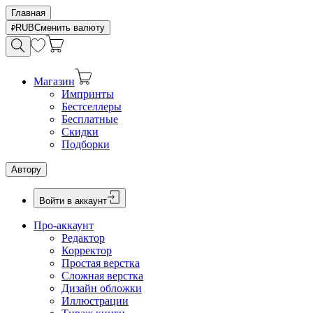
Главная
RUB
Сменить валюту
Магазин
Импринты
Бестселлеры
Бесплатные
Скидки
Подборки
Автору
Войти в аккаунт
Про-аккаунт
Редактор
Корректор
Простая верстка
Сложная верстка
Дизайн обложки
Иллюстрации