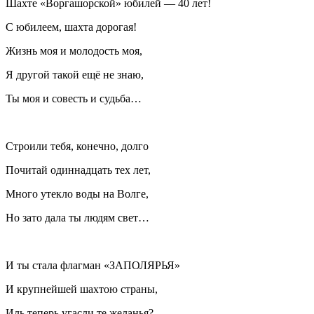
Шахте «Воргашорской» юбилей — 40 лет!
С юбилеем, шахта дорогая!
Жизнь моя и молодость моя,
Я другой такой ещё не знаю,
Ты моя и совесть и судьба…
Строили тебя, конечно, долго
Почитай одиннадцать тех лет,
Много утекло воды на Волге,
Но зато дала ты людям свет…
И ты стала флагман «ЗАПОЛЯРЬЯ»
И крупнейшей шахтою страны,
Иль теперь угасли те желанья?