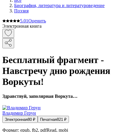
Все
Биография, литература и литературоведение
Поэзия
5.0
1
Оценить
Электронная книга
Бесплатный фрагмент -
Навстречу дню рождения
Воркуты!
Здравствуй, заполярная Воркута…
Владимир Герун
Электронная
80
₽
Печатная
821
₽
Формат:
epub, fb2, pdfRead, mobi