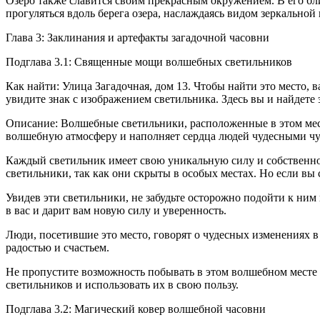
Озеро также славится своим прекрасным окружением. В его бл
прогуляться вдоль берега озера, наслаждаясь видом зеркальной
Глава 3: Заклинания и артефакты загадочной часовни
Подглава 3.1: Священные мощи волшебных светильников
Как найти: Улица Загадочная, дом 13. Чтобы найти это место, 
увидите знак с изображением светильника. Здесь вы и найдете 
Описание: Волшебные светильники, расположенные в этом месте
волшебную атмосферу и наполняет сердца людей чудесными ч
Каждый светильник имеет свою уникальную силу и собственное
светильники, так как они скрыты в особых местах. Но если вы
Увидев эти светильники, не забудьте осторожно подойти к ним
в вас и дарит вам новую силу и уверенность.
Люди, посетившие это место, говорят о чудесных изменениях в
радостью и счастьем.
Не пропустите возможность побывать в этом волшебном месте 
светильников и использовать их в свою пользу.
Подглава 3.2: Магический ковер волшебной часовни