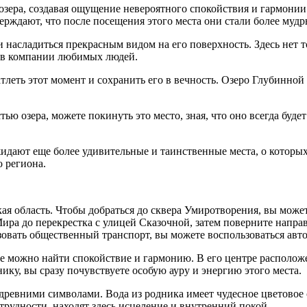
зера, создавая ощущение невероятного спокойствия и гармонии.
верждают, что после посещения этого места они стали более м
 и насладиться прекрасным видом на его поверхность. Здесь нет
и в компании любимых людей.
чатлеть этот момент и сохранить его в вечность. Озеро Глубинно
ью озера, можете покинуть это место, зная, что оно всегда будет
идают еще более удивительные и таинственные места, о которых
о региона.
кая область. Чтобы добраться до сквера Умиротворения, вы мож
Мира до перекрестка с улицей Сказочной, затем поверните напр
зовать общественный транспорт, вы можете воспользоваться авто
е можно найти спокойствие и гармонию. В его центре расположе
ку, вы сразу почувствуете особую ауру и энергию этого места.
древними символами. Вода из родника имеет чудесное цветовое с
рудности, находят здесь исцеление и внутренний покой.