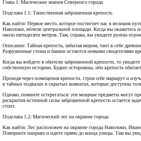
Глава 1: Магические знания Северного города
Подглава 1.1: Таинственная заброшенная крепость
Как найти: Первое место, которое постигнет нас в великом пут
Наволоки, вблизи центральной площади. Когда вы окажетесь на
около пятидесяти метров. Там, справа, вы увидите руины огро
Описание: Тайная крепость, забытая миром, таит в себе древни
Разрушенные стены и башни остаются немыми свидетелями вре
Когда вы войдете в обители заброшенной крепости, то увидите
собственную историю. Будьте осторожны, ибо крепость обита
Проходя через помещения крепости, строя себе маршрут и изуч
в тайных подвалах и скрытых комнатах, которые доступны то
Однако, помните остерегаться: эти мощные предметы могут при
раскрытия истинной силы заброшенной крепости остается задаче
стоит.
Подглава 1.2: Магический лес на окраине города
Как найти: Лес расположен на окраине города Наволоки, Ивано
Поверните направо и идите прямо до конца улицы. Там вы увиди