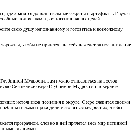
е, где хранятся дополнительные секреты и артефакты. Изучая
пособные помочь вам в достижении ваших целей.
кройте свою душу непознанному и готовьтесь к возможному
осторожны, чтобы не привлечь на себя нежелательное внимание
 Глубинной Мудрости, вам нужно отправиться на восток
дписью Священное озеро Глубинной Мудростии повернете
дочных источников познания в округе. Озеро славится своими
олшебники веками приходили источиться мудростью, чтобы
ажется прозрачной, словно в ней прячется весь мир истинной
бинными знаниями.