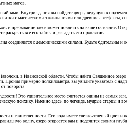
пытных магов.
тайнами. Внутри здания вы найдете дверь, ведущую в подземель
 свитки с магическими заклинаниями или древние артефакты, с
кой, и пребывание здесь может повлиять на ваше состояние. От
е раскрыть все его тайны и разгадать его проклятие.
агия соединяется с демоническими силами. Будьте бдительны и 
Наволоки, в Ивановской области. Чтобы найти Священное озеро
ти. Пройдя примерно полкилометра, вы увидите указатель с на
 от поворота.
дрости! Это удивительное место считается одним из самых зага
ческую психику. Именно здесь, по легенде, мудрые старцы и в
ости и таинственности. Его вода имеет светло-зеленый цвет и к
правильную волну, озеро откроется вам и поделится своими глу