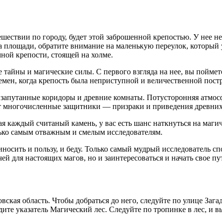
ешествии по городу, будет этой заброшенной крепостью. У нее не
 площади, обратите внимание на маленькую переулок, который у
мной крепости, стоящей на холме.
е тайны и магические силы. С первого взгляда на нее, вы пойме
мен, когда крепость была неприступной и величественной пост
 запутанные коридоры и древние комнаты. Потусторонняя атмосфе
ет многочисленные защитники — призраки и приведения древних
ая каждый считаный камень, у вас есть шанс наткнуться на маги
лько самым отважным и смелым исследователям.
носить и пользу, и беду. Только самый мудрый исследователь с
й для настоящих магов, но и заинтересоваться и начать свое пу
вская область. Чтобы добраться до него, следуйте по улице Заг
те указатель Магический лес. Следуйте по тропинке в лес, и вы