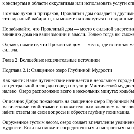
к экспертам в области оккультизма или использовать услуги о
Помимо духов и призраков, Проклятый дом обладает и другими 
этот мрачный лабиринт, вы можете натолкнуться на старинные
Не забывайте, что Проклятый дом — место с сильной энергети
влиянию дома на ваши эмоции и мысли. Только тогда вы сможет
Однако, помните, что Проклятый дом — место, где истинная м
сил зла.
Глава 2: Волшебные исцелительные источники
Подглава 2.1: Священное озеро Глубинной Мудрости
Как найти: Наше путешествие начинается в небольшом городе 
от центральной площади города по улице Мистической мудрос
налево. Озеро расположено всего в нескольких минутах ходьбы
Описание: Добро пожаловать на священное озеро Глубинной Му
магическими свойствами и положительным влиянием на челове
найти ответы на свои вопросы и обрести глубину понимания.
Окруженное густым лесом, озеро создает впечатление уединенн
мудрости. Если вы сможете сосредоточиться и настроиться на 