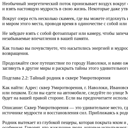
Необычный энергетический поток пронизывает воздух вокруг о
и взять настоящую мудрость в свою жизнь. Некоторые даже ут
Вокруг озера есть несколько скамеек, где вы можете отдохнуть
и миром этого места, проводя время в одиночестве с собой ил
Не забудьте взять с собой фотоаппарат или камеру, чтобы запе
незабываемые впечатления в вашей памяти.
Как только вы почувствуете, что насытились энергией и мудрост
возвращения.
Продолжайте свое путешествие по городу Наволоки, и вами ож
заглянуть в другие миры и раскрыть тайны этого удивительног
Подглава 2.2: Тайный родник в сквере Умиротворения
Как найти: Адрес: сквер Умиротворения, г. Наволоки, Ивановс
или пешком. Если вы едете на автомобиле, следуйте по улице 
будет на вашей правой стороне. Если вы предпочитаете исполь
Описание: Сквер Умиротворения — это удивительное место, гд
источнике мудрости и восстановления сил. Приближаясь к родни
Родник вытекает из глубокой пещеры, которая покрыта мхом и 
особенная. Говорят, что жаждущие люди, которые испытывают т