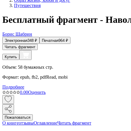
Образ жизни, хобби и досуг
Путешествия
Бесплатный фрагмент - Навол
Борис Шабрин
Электронная
348
₽
Печатная
964
₽
Читать фрагмент
Купить
Объем:
58
бумажных стр.
Формат:
epub, fb2, pdfRead, mobi
Подробнее
0.0
0
Оценить
Пожаловаться
О книге
отзывы
Оглавление
Читать фрагмент