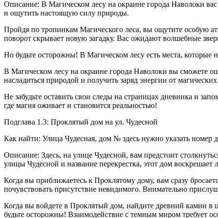
Описание: В Магическом лесу на окраине города Наволоки вас
и ощутить настоящую силу природы.
Пройдя по тропинкам Магического леса, вы ощутите особую ат
поворот скрывает новую загадку. Вас ожидают волшебные звери
Но будьте осторожны! В Магическом лесу есть места, которые
В Магическом лесу на окраине города Наволоки вы сможете ощ
насладиться природой и получить заряд энергии от магических 
Не забудьте оставить свои следы на страницах дневника и зап
где магия оживает и становится реальностью!
Подглава 1.3: Проклятый дом на ул. Чудесной
Как найти: Улица Чудесная, дом № здесь нужно указать номер 
Описание: Здесь, на улице Чудесной, вам предстоит столкнут
улицы Чудесной и название перекрестка, этот дом воскрешает 
Когда вы приближаетесь к Проклятому дому, вам сразу бросаетс
почувствовать присутствие невидимого. Внимательно прислуши
Когда вы войдете в Проклятый дом, найдите древний камин в це
будьте осторожны! Взаимодействие с темным миром требует ос