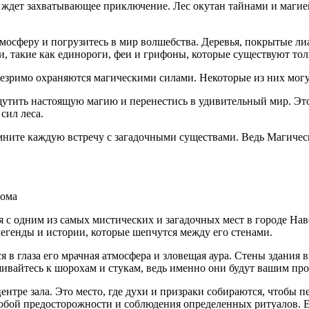
 ждет захватывающее приключение. Лес окутан тайнами и магией
мосферу и погрузитесь в мир волшебства. Деревья, покрытые ли
, такие как единороги, феи и грифоны, которые существуют тол
 незримо охраняются магическими силами. Некоторые из них мог
утить настоящую магию и перенестись в удивительный мир. Это 
сил леса.
омните каждую встречу с загадочными существами. Ведь Магичес
дома
ься с одним из самых мистических и загадочных мест в городе 
легенды и истории, которые шепчутся между его стенами.
я в глаза его мрачная атмосфера и зловещая аура. Стены здания
вайтесь к шорохам и стукам, ведь именно они будут вашим пров
нтре зала. Это место, где духи и призраки собираются, чтобы п
обой предосторожности и соблюдения определенных ритуалов. Есл