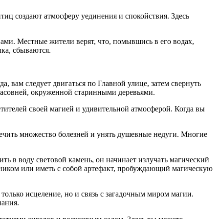
тиц создают атмосферу уединения и спокойствия. Здесь
ми. Местные жители верят, что, помывшись в его водах,
ка, сбываются.
а, вам следует двигаться по Главной улице, затем свернуть
 часовней, окруженной старинными деревьями.
тителей своей магией и удивительной атмосферой. Когда вы
лечить множество болезней и унять душевные недуги. Многие
узить в воду световой камень, он начинает излучать магический
бником или иметь с собой артефакт, пробуждающий магическую
 только исцеление, но и связь с загадочным миром магии.
нания.