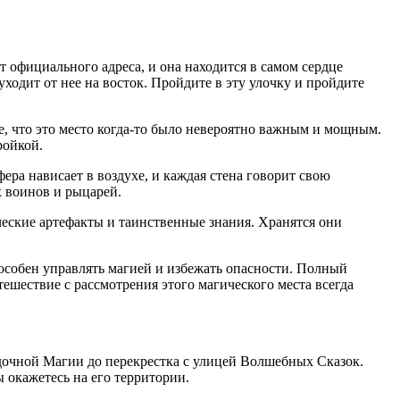
т официального адреса, и она находится в самом сердце
ходит от нее на восток. Пройдите в эту улочку и пройдите
те, что это место когда-то было невероятно важным и мощным.
ройкой.
ра нависает в воздухе, и каждая стена говорит свою
 воинов и рыцарей.
ческие артефакты и таинственные знания. Хранятся они
пособен управлять магией и избежать опасности. Полный
тешествие с рассмотрения этого магического места всегда
адочной Магии до перекрестка с улицей Волшебных Сказок.
 окажетесь на его территории.