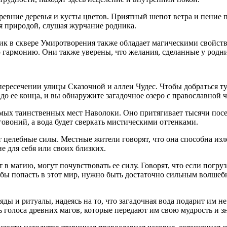
евние деревья и кусты цветов. Приятный шепот ветра и пение п
я природой, слушая журчание родника.
к в сквере Умиротворения также обладает магическими свойства
гармонию. Они также уверены, что желания, сделанные у родни
ересечении улицы Сказочной и аллеи Чудес. Чтобы добраться туд
 до ее конца, и вы обнаружите загадочное озеро с православной
амых таинственных мест Наволоки. Оно притягивает тысячи посе
говоний, а вода будет сверкать мистическими оттенками.
 целебные силы. Местные жители говорят, что она способна из
е для себя или своих близких.
ит в магию, могут почувствовать ее силу. Говорят, что если погр
тобы попасть в этот мир, нужно быть достаточно сильным волше
ды и ритуалы, надеясь на то, что загадочная вода подарит им не
 голоса древних магов, которые передают им свою мудрость и з