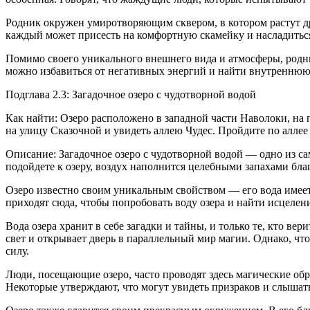
Родник окружен умиротворяющим сквером, в котором растут др
каждый может присесть на комфортную скамейку и насладитьс
Помимо своего уникального внешнего вида и атмосферы, родни
можно избавиться от негативных энергий и найти внутреннюю 
Подглава 2.3: Загадочное озеро с чудотворной водой
Как найти: Озеро расположено в западной части Наволоки, на п
на улицу Сказочной и увидеть аллею Чудес. Пройдите по аллее
Описание: Загадочное озеро с чудотворной водой — одно из с
подойдете к озеру, воздух наполнится целебными запахами бла
Озеро известно своим уникальным свойством — его вода имеет
приходят сюда, чтобы попробовать воду озера и найти исцелени
Вода озера хранит в себе загадки и тайны, и только те, кто вер
свет и открывает дверь в параллельный мир магии. Однако, ч
силу.
Люди, посещающие озеро, часто проводят здесь магические обря
Некоторые утверждают, что могут увидеть призраков и слышать