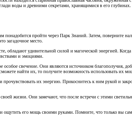
изости находится старинная православная часовня, окруженная 
 глади воды и древними секретами, хранящимися в его глубинах.
вам понадобится пройти через Парк Знаний. Затем, поверните на
это загадочное место.
, обладают удивительной силой и магической энергией. Когда в
увствами и эмоциями.
 особое свечение. Они являются источником благополучия, доб
 сможете найти их, то получите возможность использовать их мо
 и прочувствовать их энергию. Прикоснитесь к ним рукой и закр
 своей жизни. Они замечают, что после встречи с этими светил
и ощутить его мощь своими руками. Помните, что только вы сам