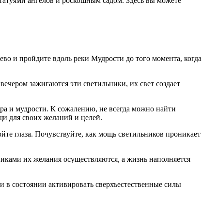
статуями ангелов и роскошным садом. Здесь вы можете
лево и пройдите вдоль реки Мудрости до того момента, когда
ечером зажигаются эти светильники, их свет создает
ра и мудрости. К сожалению, не всегда можно найти
щи для своих желаний и целей.
ойте глаза. Почувствуйте, как мощь светильников проникает
ьниками их желания осуществляются, а жизнь наполняется
и в состоянии активировать сверхъестественные силы