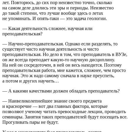
лет. Повторюсь, до сих пор неизвестно точно, сколько
на самом деле длились эти эры и периоды. Неизвестно
до такой степени, что лучше вообще здесь о летах
не упоминать. И опять-таки — это задача геологии.
— Какая деятельность сложнее, научная или
преподавательская?
— Научно-преподавательская. Однако если разделять, то
существует чисто научная деятельность и чисто
преподавательская. Но дело в том, что преподаватель в ВУЗе,
он же всегда преподает какую-то научную дисциплину.
На ней он сосредоточен, в ней он весь находится. Поэтому
преподавательская работа, мне кажется, сложнее, чем просто
научная. Это ж надо самому сначала в науке преуспеть,
а потом и других научить…
— А какими качествами должен обладать преподаватель?
— Наивеликолепнейшее знание своего предмета
и красноречие — вот два главных фактора, которые
позволяют ученому читать превосходные лекции, проводить
семинары. Занятия таких преподавателей будут посещать все.
Прогуливать пары не будут.