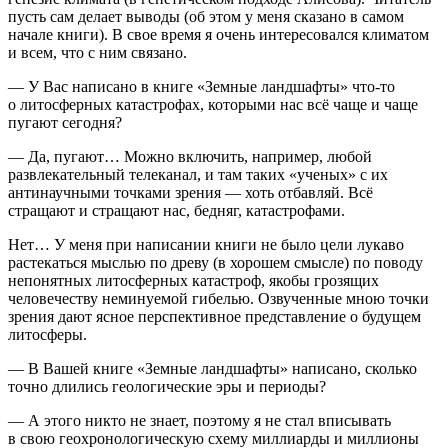
пусть сам делает выводы (об этом у меня сказано в самом
начале книги). В свое время я очень интересовался климатом
и всем, что с ним связано.
— У Вас написано в книге «Земные ландшафты» что-то
о литосферных катастрофах, которыми нас всё чаще и чаще
пугают сегодня?
— Да, пугают… Можно включить, например, любой
развлекательный телеканал, и там таких «ученых» с их
антинаучными точками зрения — хоть отбавляй. Всё
стращают и стращают нас, бедняг, катастрофами.
Нет… У меня при написании книги не было цели лукаво
растекаться мыслью по древу (в хорошем смысле) по поводу
непонятных литосферных катастроф, якобы грозящих
человечеству неминуемой гибелью. Озвученные мною точки
зрения дают ясное перспективное представление о будущем
литосферы.
— В Вашей книге «Земные ландшафты» написано, сколько
точно длились геологические эры и периоды?
— А этого никто не знает, поэтому я не стал вписывать
в свою геохронологическую схему миллиарды и миллионы