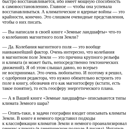
быстро восстанавливается, ибо имеет мощную способность
к самовосстановлению. Главное — чтобы она успевала
восстанавливаться. А климатические и ядерные войны — это
крайности, конечно. Это слишком очевидные представления,
чтобы о них писать.
— Вы написали в своей книге «Земные ландшафты» что-то
о кол
ебан
иях магнитного поля Земли?
— Да. Кол
ебан
ия магнитного поля — это вообще
наиважнейший фактор. Очень интересно, что кол
ебан
ия
в магнитном поле Земли — это причина крупного рельефа
и климата (и может быть, непосредственно тектонических
движений). Я об этом слышал давно, но всерьез
не воспринимал. Это очень любопытно. И поэтому я решил,
с одобрения редактора, что нужно обязательно встроить это
поле в книгу, обозначив его как магнитосферу (кстати, есть
такое понятие), то есть геосферу энергетического плана.
— А в Вашей книге «Земные ландшафты» описываются типы
климата Земного шара?
— Опять-таки, в задачи географии входит описывать климаты
Земли. В книге я немного представил подходы
к классификации климатов Земли и немного проанализировал
генезис климата (в генетическом подходе Алисова). Читатель