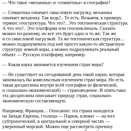
— Что такое «механика» и «семантика» в географии?
— Семантика означает смысловую нагрузку, механика
означает механику. Так ведь?.. То есть. Возьмем, к примеру,
термин: геоструктура. Что это?.. Это тектоническая структура.
А что это?.. Это платформа или геосинклиналь. Сказать
можно по-разному, но всё это будет одно и то же. Так же
и со смысловой нагрузкой. Та же тектоническая структура…
можно подразумевать под ней просто какую-то абстрактную
структуру земной коры, а можно подразумевать реальный
объект — Русскую платформу, например.
— Какая наука занимается изучением стран мира?
— Не существует на сегодняшний день такой науки, которая
занималась бы комплексным изучением стран мира. Но есть
такая дисциплина внутри всей географии (и физической,
и социально-экономической) — страноведение. И опять-таки
эта дисциплина описывает природу стран, социально-
экономическую составляющую.
Например, Франция… Описание: эта страна находится
на Западе Европы, столица — Париж, климат — на юге
субтропический, в центральной и северной частях —
умеренный морской. Можно еще рассмотреть причину