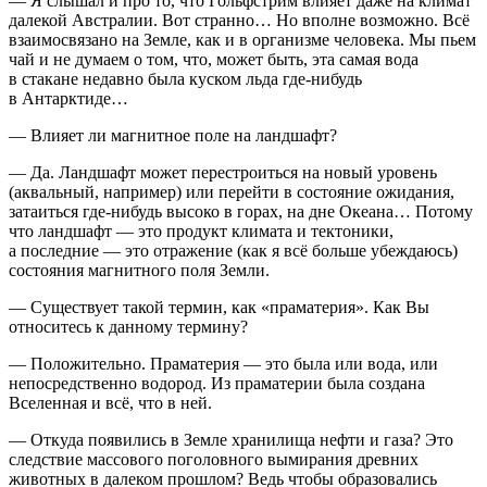
— Я слышал и про то, что Гольфстрим влияет даже на климат
далекой Австралии. Вот странно… Но вполне возможно. Всё
взаимосвязано на Земле, как и в организме человека. Мы пьем
чай и не думаем о том, что, может быть, эта самая вода
в стакане недавно была куском льда где-нибудь
в Антарктиде…
— Влияет ли магнитное поле на ландшафт?
— Да. Ландшафт может перестроиться на новый уровень
(аквальный, например) или перейти в состояние ожидания,
затаиться где-нибудь высоко в горах, на дне Океана… Потому
что ландшафт — это продукт климата и тектоники,
а последние — это отражение (как я всё больше убеждаюсь)
состояния магнитного поля Земли.
— Существует такой термин, как «праматерия». Как Вы
относитесь к данному термину?
— Положительно. Праматерия — это была или вода, или
непосредственно водород. Из праматерии была создана
Вселенная и всё, что в ней.
— Откуда появились в Земле хранилища нефти и газа? Это
следствие массового поголовного вымирания древних
животных в далеком прошлом? Ведь чтобы образовались