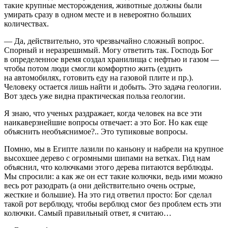
такие крупные месторождения, животные должны были
умирать сразу в одном месте и в невероятно больших
количествах.
— Да, действительно, это чрезвычайно сложный вопрос.
Спорный и неразрешимый. Могу ответить так. Господь Бог
в определенное время создал хранилища с нефтью и газом —
чтобы потом люди смогли комфортно жить (ездить
на автомобилях, готовить еду на газовой плите и пр.).
Человеку остается лишь найти и добыть. Это задача геологии.
Вот здесь уже видна практическая польза геологии.
Я знаю, что ученых раздражает, когда человек на все эти
наикаверзнейшие вопросы отвечает: а это Бог. Но как еще
объяснить необъяснимое?.. Это тупиковые вопросы.
Помню, мы в Египте лазили по каньону и набрели на крупное
высохшее дерево с огромными шипами на ветках. Гид нам
объяснил, что колючками этого дерева питаются верблюды.
Мы спросили: а как же он ест такие колючки, ведь ими можно
весь рот разодрать (а они действительно очень острые,
жесткие и большие). На это гид ответил просто: Бог сделал
такой рот верблюду, чтобы верблюд смог без проблем есть эти
колючки. Самый правильный ответ, я считаю…