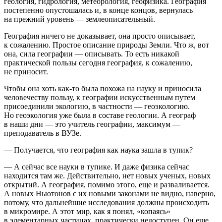
геология, гидрология, метеорология, геофизика. География
постепенно опустошалась и, в конце концов, вернулась
на прежний уровень — землеописательный.
География ничего не доказывает, она просто описывает,
к сожалению. Простое описание природы Земли. Что ж, вот
она, сила географии — описывать. То есть никакой
практической пользы сегодня география, к сожалению,
не приносит.
Чтобы она хоть как-то была похожа на науку и приносила
человечеству пользу, к географии искусственным путем
присоединили экологию, в частности — геоэкологию.
Но геоэкология уже была в составе геологии. А географ
в наши дни — это учитель географии, максимум —
преподаватель в ВУЗе.
— Получается, что география как наука зашла в тупик?
— А сейчас все науки в тупике. И даже физика сейчас
находится там же. Действительно, нет новых ученых, новых
открытий. А география, помимо этого, еще и разваливается.
А новых Ньютонов с их новыми законами не видно, наверно,
потому, что дальнейшие исследования должны происходить
в микромире. А этот мир, как я понял, «копаясь»
в элементарных частицах, практически недоступен. Он еще