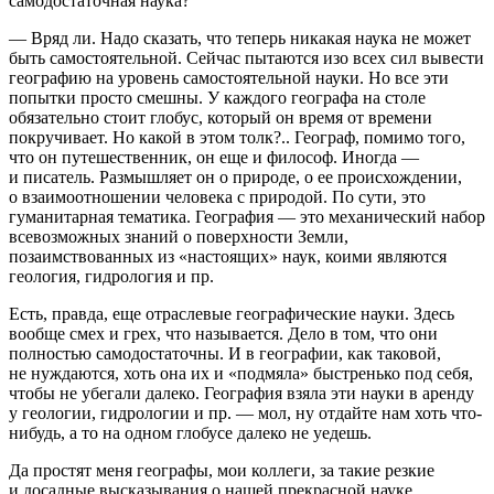
самодостаточная наука?
— Вряд ли. Надо сказать, что теперь никакая наука не может
быть самостоятельной. Сейчас пытаются изо всех сил вывести
географию на уровень самостоятельной науки. Но все эти
попытки просто смешны. У каждого географа на столе
обязательно стоит глобус, который он время от времени
покручивает. Но какой в этом толк?.. Географ, помимо того,
что он путешественник, он еще и философ. Иногда —
и писатель. Размышляет он о природе, о ее происхождении,
о взаимоотношении человека с природой. По сути, это
гуманитарная тематика. География — это механический набор
всевозможных знаний о поверхности Земли,
позаимствованных из «настоящих» наук, коими являются
геология, гидрология и пр.
Есть, правда, еще отраслевые географические науки. Здесь
вообще смех и грех, что называется. Дело в том, что они
полностью самодостаточны. И в географии, как таковой,
не нуждаются, хоть она их и «подмяла» быстренько под себя,
чтобы не убегали далеко. География взяла эти науки в аренду
у геологии, гидрологии и пр. — мол, ну отдайте нам хоть что-
нибудь, а то на одном глобусе далеко не уедешь.
Да простят меня географы, мои коллеги, за такие резкие
и досадные высказывания о нашей прекрасной науке…