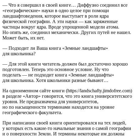
— Что я совершил в своей книге… Диффузно соединил все
«географические» науки в одно целое при помощи
ландшафтоведения, которое выступает в роли ядра
физической географии. А эти науки — как заряженные
частицы вокруг ядра. Вроде упрощенной модели атома.
Но опять же, соединил механически. Других путей не нашел.
Может быть, их нет.
— Подходит ли Ваша книга «Земные ландшафты»
для
школьни
ка?
— Для этой книги читатель должен был достаточно хорошо
подготовлен. Теперь это основное условие. Ну что
поделать — не подходит книга «Земные ландшафты»
для
школьни
ка. Хотя
школьни
ки разные бывают…
На одноименном сайте книги (https://landschafty.jimdofree.com)
в разделе «Автор» говорится, что это книга университетского
уровня. Не предназначена для университетов,
но по насыщенности терминами находится на уровне
географического факультета.
При написании своей книги ориентировался на тех людей,
у которых есть какие-то начальные знания о самой географии
и о поверхности Земли. И термины некоторые им должны