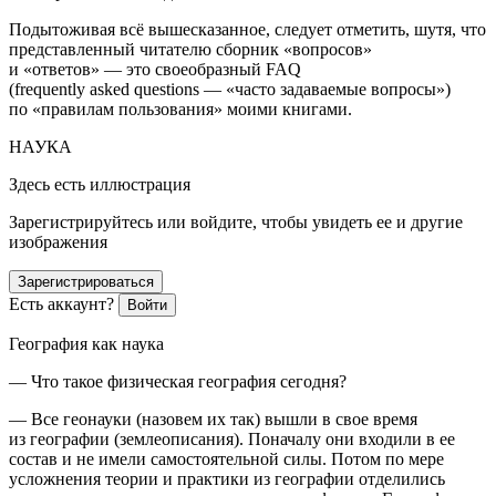
Подытоживая всё вышесказанное, следует отметить, шутя, что
представленный читателю сборник «вопросов»
и «ответов» — это своеобразный FAQ
(
f
requently
a
sked
q
uestions — «часто задаваемые вопросы»)
по «правилам пользования» моими книгами.
НАУКА
Здесь есть иллюстрация
Зарегистрируйтесь или войдите, чтобы увидеть ее и другие
изображения
Зарегистрироваться
Есть аккаунт?
Войти
География как наука
— Что такое физическая география сегодня?
— Все геонауки (назовем их так) вышли в свое время
из географии (землеописания). Поначалу они входили в ее
состав и не имели самостоятельной силы. Потом по мере
усложнения теории и практики из географии отделились