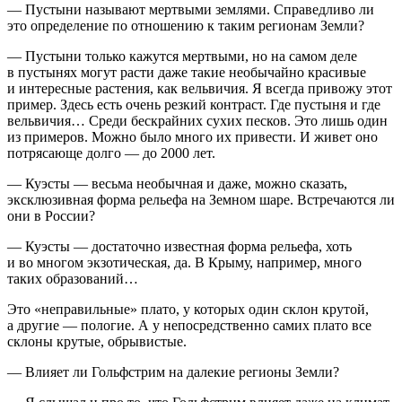
— Пустыни называют мертвыми землями. Справедливо ли
это определение по отношению к таким регионам Земли?
— Пустыни только кажутся мертвыми, но на самом деле
в пустынях могут расти даже такие необычайно красивые
и интересные растения, как вельвичия. Я всегда привожу этот
пример. Здесь есть очень резкий контраст. Где пустыня и где
вельвичия… Среди бескрайних сухих песков. Это лишь один
из примеров. Можно было много их привести. И живет оно
потрясающе долго — до 2000 лет.
— Куэсты — весьма необычная и даже, можно сказать,
эксклюзивная форма рельефа на Земном шаре. Встречаются ли
они в
Росси
и?
— Куэсты — достаточно известная форма рельефа, хоть
и во многом экзотическая, да. В Крыму, например, много
таких образований…
Это «неправильные» плато, у которых один склон крутой,
а другие — пологие. А у непосредственно самих плато все
склоны крутые, обрывистые.
— Влияет ли Гольфстрим на далекие регионы Земли?