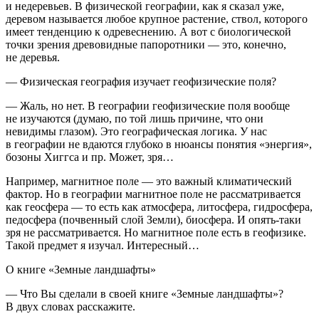
и
не
деревьев. В физической географии, как я сказал уже,
деревом называется любое крупное растение, ствол, которого
имеет тенденцию к одревеснению. А вот с биологической
точки зрения древовидные папоротники — это, конечно,
не деревья.
— Физическая география изучает геофизические поля?
— Жаль, но нет. В географии геофизические поля вообще
не изучаются (думаю, по той лишь причине, что они
невидимы глазом). Это географическая логика. У нас
в географии не вдаются глубоко в нюансы понятия «энергия»,
бозоны Хиггса и пр. Может, зря…
Например, магнитное поле — это важный климатический
фактор. Но в географии магнитное поле не рассматривается
как геосфера — то есть как атмосфера, литосфера, гидросфера,
педосфера (почвенный слой Земли), биосфера. И опять-таки
зря не рассматривается. Но магнитное поле есть в геофизике.
Такой предмет я изучал. Интересный…
О книге «Земные ландшафты»
— Что Вы сделали в своей книге «Земные ландшафты»?
В двух словах расскажите.