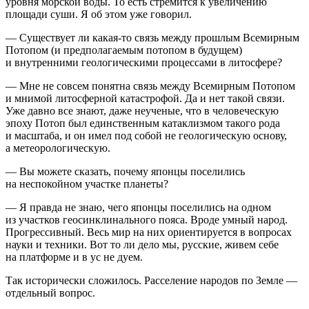
уровня морской воды. То есть стремится к увеличению
площади суши. Я об этом уже говорил.
— Существует ли какая-то связь между прошлым Всемирным
Потопом (и предполагаемым потопом в будущем)
и внутренними геологическими процессами в литосфере?
— Мне не совсем понятна связь между Всемирным Потопом
и мнимой литосферной катастрофой. Да и нет такой связи.
Уже давно все знают, даже неученые, что в человеческую
эпоху Потоп был единственным катаклизмом такого рода
и масштаба, и он имел под собой
не
геологическую основу,
а метеорологическую.
— Вы можете сказать, почему японцы поселились
на неспокойном участке планеты?
— Я правда не знаю, чего японцы поселились на одном
из участков геосинклинального пояса. Вроде умный народ.
Прогрессивный. Весь мир на них ориентируется в вопросах
науки и техники. Вот то ли дело мы, русские, живем себе
на платформе и в ус не дуем.
Так исторически сложилось. Расселение народов по Земле —
отдельный вопрос.