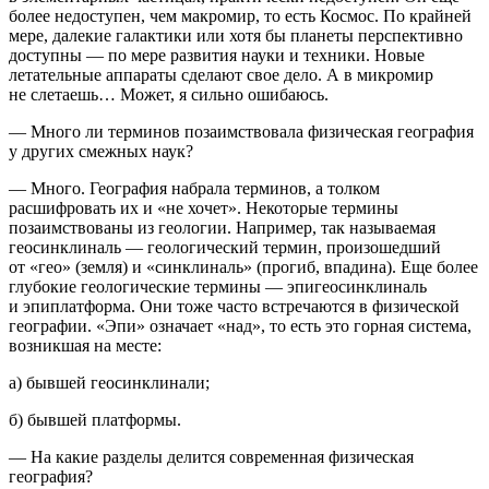
более недоступен, чем макромир, то есть Космос. По крайней
мере, далекие галактики или хотя бы планеты перспективно
доступны — по мере развития науки и техники. Новые
летательные аппараты сделают свое дело. А в микромир
не слетаешь… Может, я сильно ошибаюсь.
— Много ли терминов позаимствовала физическая география
у других смежных наук?
— Много. География набрала терминов, а толком
расшифровать их и «не хочет». Некоторые термины
позаимствованы из геологии. Например, так называемая
геосинклиналь — геологический термин, произошедший
от «гео» (земля) и «синклиналь» (прогиб, впадина). Еще более
глубокие геологические термины — эпигеосинклиналь
и эпиплатформа. Они тоже часто встречаются в физической
географии. «Эпи» означает «над», то есть это горная система,
возникшая на месте:
а) бывшей геосинклинали;
б) бывшей платформы.
— На какие разделы делится современная физическая
география?