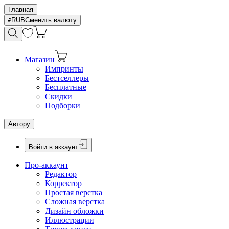
Главная
RUB
Сменить валюту
Магазин
Импринты
Бестселлеры
Бесплатные
Скидки
Подборки
Автору
Войти в аккаунт
Про-аккаунт
Редактор
Корректор
Простая верстка
Сложная верстка
Дизайн обложки
Иллюстрации