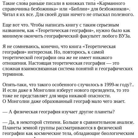
Такие слова раньше писали в книжках типа «Карманного
справочника безбожника» или «Библии» для безбожников».
Читал я их все. Для своей души ничего не отыскал полезного.
Еще вот что. Чтобы написать книгу с таким серьезным
названием, как «Теоретическая география», нужно было как
минимум окончить географический факультет любого ВУЗа.
Я не сомневаюсь, конечно, что книга «Теоретическая
география» интересная. Но, повторюсь, к самой
теоретической географии она же не имеет никакого
отношения. Настоящая теоретическая география — это
сложная взаимосвязанная система понятий и географических
терминов.
Опять-таки, что такого особенного случилось в 1999-м году?..
И если даже в Монголии изберут нового
президент
а, то это
тоже не представляет для мира никакой опасности.
О Монголии даже образованный географ мало чего знает.
— А физическая география изучает другие планеты?
— Да, в некоторой степени. Больше в сравнительном анализе.
Планеты земной группы рассматриваются в физической
географии как космические тела, обладающие биологическим