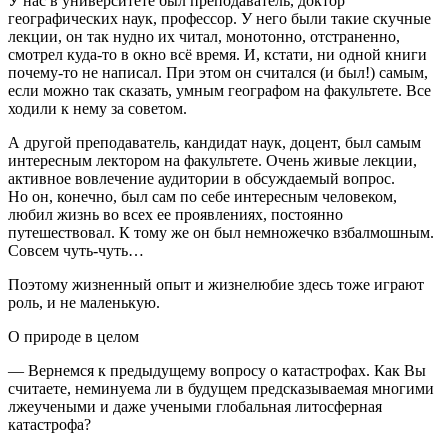
У нас в университете был преподаватель, доктор
географических наук, профессор. У него были такие скучные
лекции, он так нудно их читал, монотонно, отстраненно,
смотрел куда-то в окно всё время. И, кстати, ни одной книги
почему-то не написал. При этом он считался (и был!) самым,
если можно так сказать, умным географом на факультете. Все
ходили к нему за советом.
А другой преподаватель, кандидат наук, доцент, был самым
интересным лектором на факультете. Очень живые лекции,
активное вовлечение аудитории в обсуждаемый вопрос.
Но он, конечно, был сам по себе интересным человеком,
любил жизнь во всех ее проявлениях, постоянно
путешествовал. К тому же он был немножечко взбалмошным.
Совсем чуть-чуть…
Поэтому жизненный опыт и жизнелюбие здесь тоже играют
роль, и не маленькую.
О природе в целом
— Вернемся к предыдущему вопросу о катастрофах. Как Вы
считаете, неминуема ли в будущем предсказываемая многими
лжеучеными и даже учеными глобальная литосферная
катастрофа?