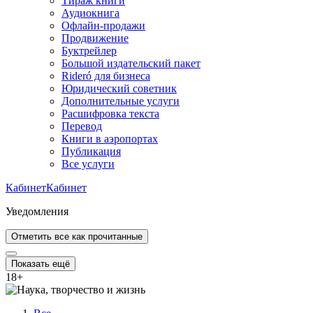
Тираж книги
Аудиокнига
Офлайн-продажи
Продвижение
Буктрейлер
Большой издательский пакет
Rideró для бизнеса
Юридический советник
Дополнительные услуги
Расшифровка текста
Перевод
Книги в аэропортах
Публикация
Все услуги
Кабинет
Кабинет
Уведомления
Отметить все как прочитанные
Показать ещё
18
+