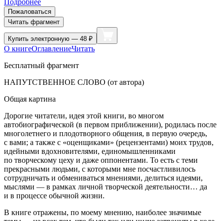
Подробнее
Пожаловаться
Читать фрагмент
Купить
электронную — 48 ₽
О книге
Оглавление
Читать
Бесплатный фрагмент
НАПУТСТВЕННОЕ СЛОВО (от автора)
Общая картина
Дорогие читатели, идея этой книги, во многом
автобиографической (в первом приближении), родилась после
много
летн
его и плодотворного общения, в первую очередь,
с вами; а также с «оценщиками» (рецензентами) моих трудов,
идейными вдохновителями, единомышленниками
по творческому цеху и даже оппонентами. То есть с теми
прекрасными людьми, с которыми мне посчастливилось
сотрудничать и обмениваться мнениями, делиться идеями,
мыслями — в рамках личной творческой деятельности… да
и в процессе обычной жизни.
В книге отражены, по моему мнению, наиболее значимые