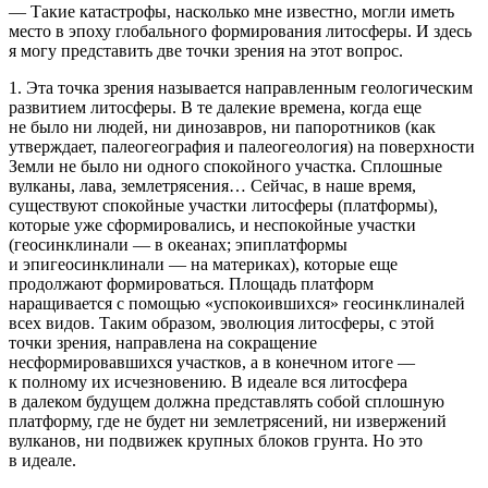
— Такие катастрофы, насколько мне известно, могли иметь
место в эпоху глобального формирования литосферы. И здесь
я могу представить две точки зрения на этот вопрос.
1. Эта точка зрения называется направленным геологическим
развитием литосферы. В те далекие времена, когда еще
не было ни людей, ни динозавров, ни папоротников (как
утверждает, палеогеография и палеогеология) на поверхности
Земли не было ни одного спокойного участка. Сплошные
вулканы, лава, землетрясения… Сейчас, в наше время,
существуют спокойные участки литосферы (платформы),
которые уже сформировались, и неспокойные участки
(геосинклинали — в океанах; эпиплатформы
и эпигеосинклинали — на материках), которые еще
продолжают формироваться. Площадь платформ
наращивается с помощью «успокоившихся» геосинклиналей
всех видов. Таким образом, эволюция литосферы, с этой
точки зрения, направлена на сокращение
несформировавшихся участков, а в конечном итоге —
к полному их исчезновению. В идеале вся литосфера
в далеком будущем должна представлять собой сплошную
платформу, где не будет ни землетрясений, ни извержений
вулканов, ни подвижек крупных блоков грунта. Но это
в идеале.