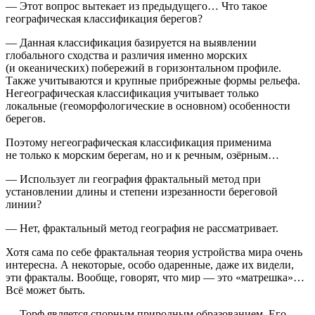
— Этот вопрос вытекает из предыдущего… Что такое
географическая классификация берегов?
— Данная классификация базируется на выявлении
глобального сходства и различия именно морских
(и океанических) побережий в горизонтальном профиле.
Также учитываются и крупные прибрежные формы рельефа.
Негеографическая классификация учитывает только
локальные (геоморфологические в основном) особенности
берегов.
Поэтому негеографическая классификация применима
не только к морским берегам, но и к речным, озёрным…
— Использует ли география фрактальный метод при
установлении длины и степени изрезанности береговой
линии?
— Нет, фрактальный метод география не рассматривает.
Хотя сама по себе фрактальная теория устройства мира очень
интересна. А некоторые, особо одаренные, даже их видели,
эти фракталы. Вообще, говорят, что мир — это «матрешка»…
Всё может быть.
— Торф является спорным природным образованием. Его