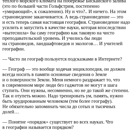
теплого морского климата на побережье Бискайского залива
(это по большей части Гольфстрим, постепенно
«умирающий», к сожалению). Ну и что?.. И ничего. На этом
страноведение заканчивается. А ведь страноведение — это
и есть теперь самая настоящая география. Страноведение надо
усилить и запустить в качестве науки, которая впоследствии
«вытеснила» бы саму географию как таковую на чисто
преподавательский уровень. И учились бы люди
на страноведов, ландшафтоведов и экологов… И учителей
географии.
— Часто ли географ пользуется подсказками в Интернете?
— Географ — это вообще ходячая энциклопедия, он должен
всегда носить в памяти основные сведения о Земле
и о поверхности Земли. Меня немного раздражает то, что
в современном мире люди без гаджетов не могут и шага
ступить. Они нужны, несомненно, но не до такой же степени.
Так и отупеть можно. Надо тренировать ум, память, нужно
быть эрудированным человеком (тем более географу).
Не обязательно запоминать числа до сотых и тысячных
долей…
— Понятие «порядок» существует во всех науках. Что
в географии называется порядком?