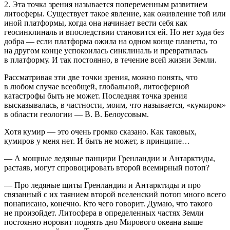
2. Эта точка зрения называется попеременным развитием
литосферы. Существует такое явление, как оживление той или
иной платформы, когда она начинает вести себя как
геосинклиналь и впоследствии становится ей. Но нет худа без
добра — если платформа ожила на одном конце планеты, то
на другом конце успокоилась синклиналь и превратилась
в платформу. И так постоянно, в течение всей жизни Земли.
Рассматривая эти две точки зрения, можно понять, что
в любом случае всеобщей, глобальной, литосферной
катастрофы быть не может. Последняя точка зрения
высказывалась, в частности, моим, что называется, «кумиром»
в области геологии — В. В. Белоусовым.
Хотя кумир — это очень громко сказано. Как таковых,
кумиров у меня нет. И быть не может, в принципе…
— А мощные ледяные панцири Гренландии и Антарктиды,
растаяв, могут спровоцировать второй всемирный потоп?
— Про ледяные щиты Гренландии и Антарктиды и про
связанный с их таянием второй вселенский потоп много всего
понаписано, конечно. Кто чего говорит. Думаю, что такого
не произойдет. Литосфера в определенных частях Земли
постоянно норовит поднять дно Мирового океана выше