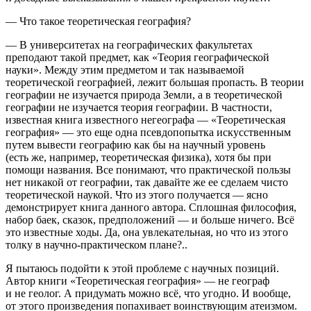
— Что такое теоретическая география?
— В университетах на географических факультетах
преподают такой предмет, как «Теория географической
науки». Между этим предметом и так называемой
теоретической географией, лежит большая пропасть. В теории
географии не изучается природа Земли, а в теоретической
географии не изучается теория географии. В частности,
известная книга известного
не
географа — «Теоретическая
география» — это еще одна псевдопопытка искусственным
путем вывести географию как бы на научный уровень
(есть же, например, теоретическая физика), хотя бы при
помощи названия. Все понимают, что практической пользы
нет никакой от географии, так давайте же ее сделаем чисто
теоретической наукой. Что из этого получается — ясно
демонстрирует книга данного автора. Сплошная философия,
набор баек, сказок, предположений — и больше ничего. Всё
это известные ходы. Да, она увлекательная, но что из этого
толку в научно-практическом плане?..
Я пытаюсь подойти к этой проблеме с научных позиций.
Автор книги «Теоретическая география» — не географ
и не геолог. А придумать можно всё, что угодно. И вообще,
от этого произведения попахивает воинствующим атеизмом.