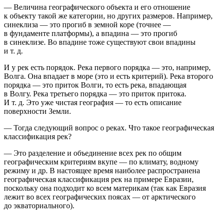
— Величина географического объекта и его отношение
к объекту такой же категории, но других размеров. Например,
синеклиза — это прогиб в земной коре (точнее —
в фундаменте платформы), а впадина — это прогиб
в синеклизе. Во впадине тоже существуют свои впадины
и т. д.
И у рек есть порядок. Река первого порядка — это, например,
Волга. Она впадает в море (это и есть критерий). Река второго
порядка — это приток Волги, то есть река, впадающая
в Волгу. Река третьего порядка — это приток притока.
И т. д. Это уже чистая география — то есть описание
поверхности Земли.
— Тогда следующий вопрос о реках. Что такое географическая
классификация рек?
— Это разделение и объединение всех рек по общим
географическим критериям вкупе — по климату, водному
режиму и др. В настоящее время наиболее распространена
географическая классификация рек на примере Евразии,
поскольку она подходит ко всем материкам (так как Евразия
лежит во всех географических поясах — от арктического
до экваториального).