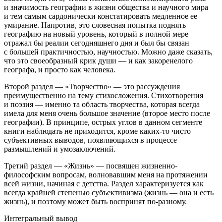
и значимость географии в жизни общества и научного мира
и тем самым сардонически констатировать медленное ее
умирание. Напротив, это словесная попытка поднять
географию на новый уровень, который в полной мере
отражал бы реалии сегодняшнего дня и был бы связан
с большей практичностью, научностью. Можно даже сказать,
что это своеобразный крик души — и как закоренелого
географа, и просто как человека.
Второй раздел
— «Творчество» — это рассуждения
преимущественно на тему стихосложения. Стихотворения
и поэзия — именно та область творчества, которая всегда
имела для меня очень большое значение (второе место после
географии). В принципе, острых углов в данном сегменте
книги наблюдать не приходится, кроме каких-то чисто
субъективных выводов, появляющихся в процессе
размышлений и умозаключений.
Третий раздел
— «Жизнь» — посвящен жизненно-
философским вопросам, волновавшим меня на протяжении
всей жизни, начиная с детства. Раздел характеризуется как
всегда крайней степенью субъективизма (жизнь — она и есть
жизнь), и поэтому может быть воспринят по-разному.
Интегральный вывод