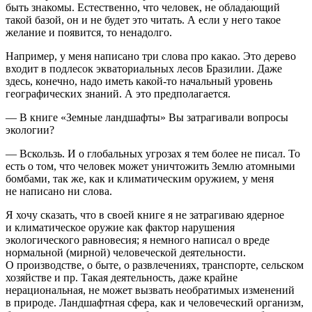
быть знакомы. Естественно, что человек, не обладающий
такой базой, он и не будет это читать. А если у него такое
желание и появится, то ненадолго.
Например, у меня написано три слова про какао. Это дерево
входит в подлесок экваториальных лесов Бразилии. Даже
здесь, конечно, надо иметь какой-то начальный уровень
географических знаний. А это предполагается.
— В книге «Земные ландшафты» Вы затрагивали вопросы
экологии?
— Вскользь. И о глобальных угрозах я тем более не писал. То
есть о том, что человек может уничтожить Землю атомными
бомбами, так же, как и климатическим оружием, у меня
не написано ни слова.
Я хочу сказать, что в своей книге я не затрагиваю ядерное
и климатическое оружие как фактор нарушения
экологического равновесия; я немного написал о вреде
нормальной (мирной) человеческой деятельности.
О производстве, о быте, о развлечениях, транспорте, сельском
хозяйстве и пр. Такая деятельность, даже крайне
нерациональная, не может вызвать необратимых изменений
в природе. Ландшафтная сфера, как и человеческий организм,