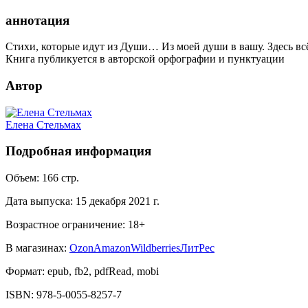
аннотация
Стихи, которые идут из Души… Из моей души в вашу. Здесь всё
Книга публикуется в авторской орфографии и пунктуации
Автор
Елена Стельмах
Подробная информация
Объем:
166
стр.
Дата выпуска:
15 декабря 2021 г.
Возрастное ограничение:
18
+
В магазинах:
Ozon
Amazon
Wildberries
ЛитРес
Формат:
epub, fb2, pdfRead, mobi
ISBN:
978-5-0055-8257-7