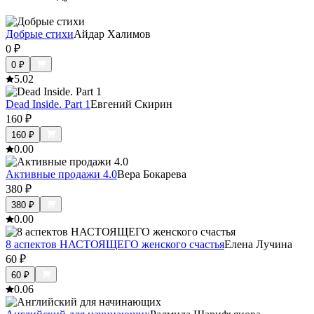
Добрые стихи
Айдар Халимов
0
₽
0
₽
5.0
2
Dead Inside. Part 1
Евгений Скирин
160
₽
160
₽
0.0
0
Активные продажи 4.0
Вера Бокарева
380
₽
380
₽
0.0
0
8 аспектов НАСТОЯЩЕГО женского счастья
Елена Лучина
60
₽
60
₽
0.0
6