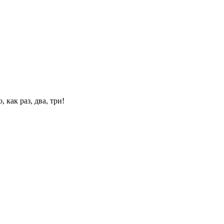
 как раз, два, три!