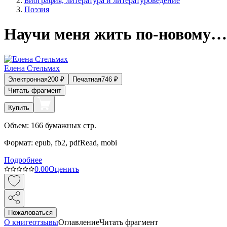
Биография, литература и литературоведение
Поэзия
Научи меня жить по-новому…
Елена Стельмах
Электронная
200
₽
Печатная
746
₽
Читать фрагмент
Купить
Объем:
166
бумажных стр.
Формат:
epub, fb2, pdfRead, mobi
Подробнее
0.0
0
Оценить
Пожаловаться
О книге
отзывы
Оглавление
Читать фрагмент