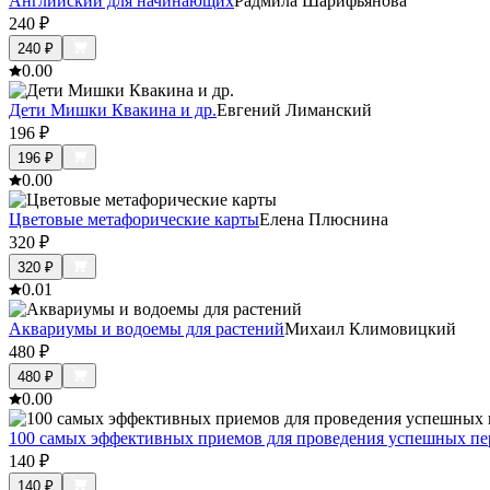
Английский для начинающих
Радмила Шарифьянова
240
₽
240
₽
0.0
0
Дети Мишки Квакина и др.
Евгений Лиманский
196
₽
196
₽
0.0
0
Цветовые метафорические карты
Елена Плюснина
320
₽
320
₽
0.0
1
Аквариумы и водоемы для растений
Михаил Климовицкий
480
₽
480
₽
0.0
0
100 самых эффективных приемов для проведения успешных пе
140
₽
140
₽