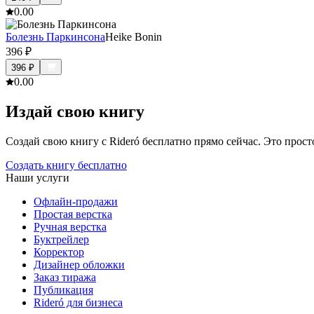
0.0
0
Болезнь Паркинсона
Heike Bonin
396
₽
396
₽
0.0
0
Издай свою книгу
Создай свою книгу с Rideró бесплатно прямо сейчас. Это просто,
Создать книгу бесплатно
Наши услуги
Офлайн-продажи
Простая верстка
Ручная верстка
Буктрейлер
Корректор
Дизайнер обложки
Заказ тиража
Публикация
Rideró для бизнеса