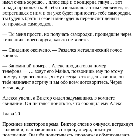
имел очень хорошо… плюс ещё и с концерна тянул… вот
и надо продолжать. Я тебя познакомлю с этим человеком, ты
встретишься с ним и он уже будет приносить тебе самородки,
ты будешь брать и себе и мне будешь перечислят деньги
от продажи самородков.
— Ты меня прости, но получать самородки, прошедшие через
кишечник твоего друга, как-то не хочется.
— Свидание окончено. — Раздался металлический голос
конвоя.
— Запоминай номер… Алекс продиктовал номер
телефона — … зовут его Майкл, позвонишь ему по этому
номеру первого числа, я ему всегда в этот день звонил, он
тебе назначит встречу и вы обо всём договоритесь. Через
месяц жду.
Алекса увели, а Виктор сидел задумавшись в комнате
свиданий. Он пытался понять то, что сообщил ему Алекс.
Глава 20
Просидев некоторое время, Виктор словно очнулся, встряхнул
головой и, направившись в сторону двери, покинул
помещение. Он шёл пошатываясь, продолжая обмозговывать