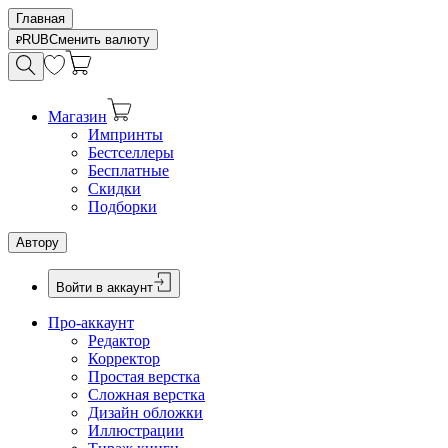
Главная
RUB
Сменить валюту
Магазин
Импринты
Бестселлеры
Бесплатные
Скидки
Подборки
Автору
Войти в аккаунт
Про-аккаунт
Редактор
Корректор
Простая верстка
Сложная верстка
Дизайн обложки
Иллюстрации