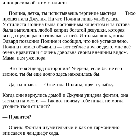
и попросила об этом стилиста.
— Полина, детка, ты испытываешь терпение мастера. — Тихо
прошептала Джулия. На что Полина лишь улыбнулась.
У стилиста Полина была постоянным клиентом и та готова
была выполнять любой каприз богатой девушки, которая
всегда щедро расплачивалась с ней. И только лишь, когда
Эдвард позвонил Полине и сообщил, что всё установлено,
Полина громко объявила — вот сейчас другое дело, мне всё
очень нравится и я очень довольна своим внешним видом.
Мама, нам уже пора.
— Это тебя Эдвард поторопил? Уверена, если бы не его
звонок, ты бы ещё долго здесь находилась бы.
— Да, ты права. — Ответила Полина, пряча улыбку.
Когда они вернулись домой и Джулия увидела фонтан, она
застыла на месте. — Так вот почему тебе никак не могла
угодить твоя стилист?
— Нравится?
— Очень! Фонтан изумительный и как он гармонично
вписался в ландшафт сада.