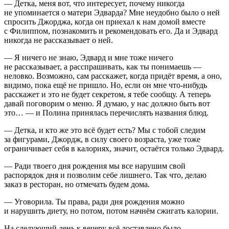
— Детка, меня вот, что интересует, почему никогда
не упоминается о матери Эдварда? Мне неудобно было о ней
спросить Джорджа, когда он приехал к нам домой вместе
с Филиппом, познакомить и рекомендовать его. Да и Эдвард
никогда не рассказывает о ней.
— Я ничего не знаю, Эдвард и мне тоже ничего
не рассказывает, а расспрашивать, как ты понимаешь —
неловко. Возможно, сам расскажет, когда придёт время, а оно,
видимо, пока ещё не пришло. Но, если он мне что-нибудь
расскажет и это не будет секретом, я тебе сообщу. А теперь
давай поговорим о меню. Я думаю, у нас должно быть вот
это… — и Полина принялась перечислять названия блюд.
— Детка, и кто же это всё будет есть? Мы с тобой следим
за фигурами, Джордж, в силу своего возраста, уже тоже
ограничивает себя в калориях, значит, остаётся только Эдвард.
— Ради твоего дня рождения мы все нарушим свой
распорядок дня и позволим себе лишнего. Так что, делаю
заказ в ресторан, но отмечать будем дома.
— Уговорила. Ты права, ради дня рождения можно
и нарушить диету, но потом, потом начнём сжигать калории.
На следующий день к вечеру всё доставлено было