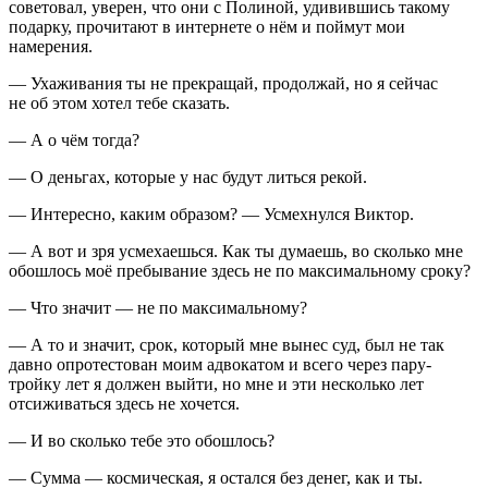
советовал, уверен, что они с Полиной, удивившись такому
подарку, прочитают в инте
рне
те о нём и поймут мои
намерения.
— Ухаживания ты не прекращай, продолжай, но я сейчас
не об этом хотел тебе сказать.
— А о чём тогда?
— О деньгах, которые у нас будут литься рекой.
— Интересно, каким образом? — Усмехнулся Виктор.
— А вот и зря усмехаешься. Как ты думаешь, во сколько мне
обошлось моё пребывание здесь не по максимальному сроку?
— Что значит — не по максимальному?
— А то и значит, срок, который мне вынес суд, был не так
давно опротестован моим адвокатом и всего через пару-
тройку лет я должен выйти, но мне и эти несколько лет
отсиживаться здесь не хочется.
— И во сколько тебе это обошлось?
— Сумма — космическая, я остался без денег, как и ты.