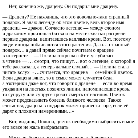
— Нет, конечно же, драцену. Он подарил мне драцену.
— Драцену? Не находишь, что это довольно-таки странный
подарок. Я знаю легенду об этом цветке, ведь второе имя
драцены — дракон. Согласно легенде — между с
лоно
м
и драконом произошла битва и на месте схватки расцвели
первые драцены, напитавшись каплями крови. Вот, поэтому
люди иногда побаиваются этого растения. Дааа… странный
подарок… а давай прямо сейчас почитаем о драцене
в инте
рне
те… — Полина открыла сайт и углубилась
в чтение — … смотри, что пишут… вот о легенде, о которой я
тебе рассказала, а теперь дальше слушай… — Полина стала
читать вслух -«…считается, что драцена — семейный цветок.
Если драцена вянет, то в семье может случится беда,
а эзотерики даже вот, что говорят о драцене — если во время
увядания на листьях появятся линии, напоминающие кровь,
то супругу или супруге грозит смерть от
насил
ия. Цветок
может предсказывать болезнь близкого человека. Также
считается, драцена в подарок может принести горе, если её
дарят с плохими намерениями…»
— Вот, видишь, Полина, цветок необходимо выбросить и мне
его вовсе не жаль выбрасывать.
— Мама, выбросить мы всегда успеем, дай дочитать