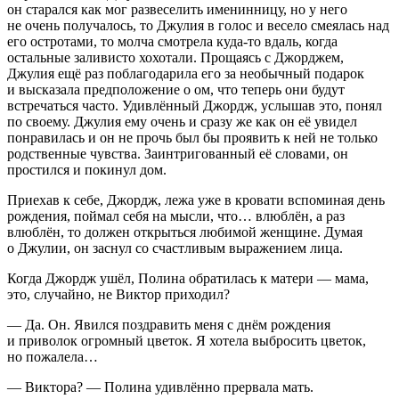
он старался как мог развеселить именинницу, но у него
не очень получалось, то Джулия в голос и весело смеялась над
его остротами, то молча смотрела куда-то вдаль, когда
остальные заливисто хохотали. Прощаясь с Джорджем,
Джулия ещё раз поблагодарила его за необычный подарок
и высказала предположение о ом, что теперь они будут
встречаться часто. Удивлённый Джордж, услышав это, понял
по своему. Джулия ему очень и сразу же как он её увидел
понравилась и он не прочь был бы проявить к ней не только
родственные чувства. Заинтригованный её словами, он
простился и покинул дом.
Приехав к себе, Джордж, лежа уже в кровати вспоминая день
рождения, поймал себя на мысли, что… влюблён, а раз
влюблён, то должен открыться любимой женщине. Думая
о Джулии, он заснул со счастливым выражением лица.
Когда Джордж ушёл, Полина обратилась к матери — мама,
это, случайно, не Виктор приходил?
— Да. Он. Явился поздравить меня с днём рождения
и приволок огромный цветок. Я хотела выбросить цветок,
но пожалела…
— Виктора? — Полина удивлённо прервала мать.