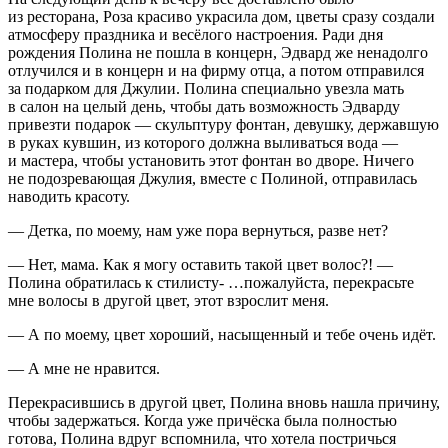
из ресторана, Роза красиво украсила дом, цветы сразу создали
атмосферу праздника и весёлого настроения. Ради дня
рождения Полина не пошла в концерн, Эдвард же ненадолго
отлучился и в концерн и на фирму отца, а потом отправился
за подарком для Джулии. Полина специально увезла мать
в салон на целый день, чтобы дать возможность Эдварду
привезти подарок — скульптуру фонтан, девушку, державшую
в руках кувшин, из которого должна выливаться вода —
и мастера, чтобы установить этот фонтан во дворе. Ничего
не подозревающая Джулия, вместе с Полиной, отправилась
наводить красоту.
— Детка, по моему, нам уже пора вернуться, разве нет?
— Нет, мама. Как я могу оставить такой цвет волос?! —
Полина обратилась к стилисту- …пожалуйста, перекрасьте
мне волосы в другой цвет, этот взрослит меня.
— А по моему, цвет хороший, насыщенный и тебе очень идёт.
— А мне не нравится.
Перекрасившись в другой цвет, Полина вновь нашла причину,
чтобы задержаться. Когда уже причёска была полностью
готова, Полина вдруг вспомнила, что хотела постричься