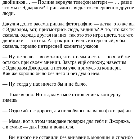
д
войн
иков… — Полина вернула телефон матери — … разве
это мы с Эдвардом? Приглядись, ведь это совершенно другие
люди.
Джулия долго рассматривала фотографию — детка, это же вы
с Эдвардом, вот, присмотрись сюда, видишь? А то, что как ты
сказала, одежда другая на них, так это это игра цвета, так что
д
войн
ики — это вы. Аттракцион очень интересный, я бы
сказала, гораздо интересней комнаты ужасов.
— Ну, не знаю… возможно, что это мы и есть… но я всё же
остаюсь при своём мнении. Завтра ещё отдохну, навестим
с Эдвардом Джорджа, а потом уже примусь за концерн.
Как же хорошо было без него и без дум о нём.
— Ну, тогда у нас ничего бы и не было.
— Тоже верно. Но ты, мама моё отношение к концерну
знаешь.
— Отдыхайте с дороги, а я полюбуюсь на ваши фотографии.
— Мама, вот в этом чемодане подарки для тебя и Джорджа,
а в сумке — для Розы и водителя.
— Вы никого не оставили без вн
иман
ия, молодцы и спасибо