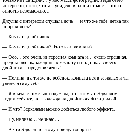
только не повидали… у нас масса фотографий, везде было
интересно, но то, что мы увидели в одной стране… этого
описать невозможно…
Джулия с интересом слушала дочь — и что же тебе, детка так
понравилось?
— Комната д
войн
иков.
— Комната д
войн
иков? Что это за комната?
— Ооо… это очень интересная комната и… очень страшная,
представляешь, заходишь в комнату и видишь… своего
д
войн
ика… представляешь?
— Полина, ну, ты же не ребёнок, комната вся в зеркалах и ты
увидела саму себя.
— Я вначале тоже так подумала, что это мы с Эдвардом
видим себя же, но… одежда на д
войн
иках была другой…
— И что? Зеркалами можно добиться любого эффекта.
— Ну, не знаю… не знаю…
— А что Эдвард по этому поводу говорит?