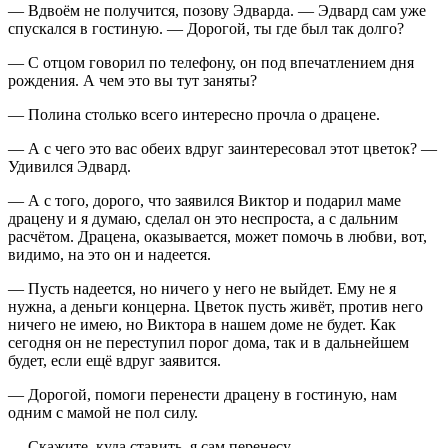
— Вдвоём не получится, позову Эдварда. — Эдвард сам уже
спускался в гостиную. — Дорогой, ты где был так долго?
— С отцом говорил по телефону, он под впечатлением дня
рождения. А чем это вы тут заняты?
— Полина столько всего интересно прочла о драцене.
— А с чего это вас обеих вдруг заинтересовал этот цветок? —
Удивился Эдвард.
— А с того, дорого, что заявился Виктор и подарил маме
драцену и я думаю, сделал он это неспроста, а с дальним
расчётом. Драцена, оказывается, может помочь в любви, вот,
видимо, на это он и надеется.
— Пусть надеется, но ничего у него не выйдет. Ему не я
нужна, а деньги концерна. Цветок пусть живёт, против него
ничего не имею, но Виктора в нашем доме не будет. Как
сегодня он не переступил порог дома, так и в дальнейшем
будет, если ещё вдруг заявится.
— Дорогой, помоги перенести драцену в гостиную, нам
одним с мамой не пол силу.
— Скажите, куда ставить, я сам перенесу.