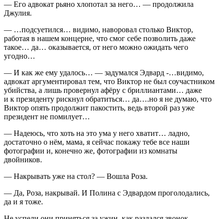
— Его адвокат рьяно хлопотал за него… — продолжила
Джулия.
— …подсуетился… видимо, наворовал столько Виктор,
работая в нашем конце
рне
, что смог себе позволить даже
такое… да… оказывается, от него можно ожидать чего
угодно…
— И как же ему удалось… — задумался Эдвард -…видимо,
адвокат аргументировал тем, что Виктор не был соучастником
убийства, а лишь провернул афёру с бриллиантами… даже
и к
президент
у рискнул обратиться… да….но я не думаю, что
Виктор опять продолжит пакостить, ведь второй раз уже
президент
не помилует…
— Надеюсь, что хоть на это ума у него хватит… ладно,
достаточно о нём, мама, я сейчас покажу тебе все наши
фотографии и, конечно же, фотографии из комнаты
д
войн
иков.
— Накрывать уже на стол? — Вошла Роза.
— Да, Роза, накрывай. И Полина с Эдвардом проголодались,
да и я тоже.
Не успели они приняться за ужин, как раздался звонок