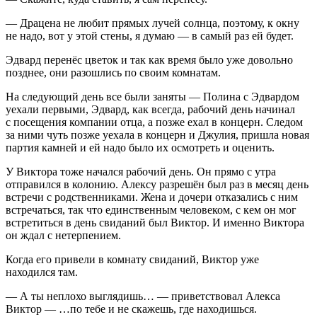
— Драцена не любит прямых лучей солнца, поэтому, к окну
не надо, вот у этой стены, я думаю — в самый раз ей будет.
Эдвард перенёс цветок и так как время было уже довольно
позднее, они разошлись по своим комнатам.
На следующий день все были заняты — Полина с Эдвардом
уехали первыми, Эдвард, как всегда, рабочий день начинал
с посещения компании отца, а позже ехал в концерн. Следом
за ними чуть позже уехала в концерн и Джулия, пришла новая
партия камней и ей надо было их осмотреть и оценить.
У Виктора тоже начался рабочий день. Он прямо с утра
отправился в колонию. Алексу разрешён был раз в месяц день
встречи с родственниками. Жена и дочери отказались с ним
встречаться, так что единственным человеком, с кем он мог
встретиться в день свиданий был Виктор. И именно Виктора
он ждал с нетерпением.
Когда его привели в комнату свиданий, Виктор уже
находился там.
— А ты неплохо выглядишь… — приветствовал Алекса
Виктор — …по тебе и не скажешь, где находишься.