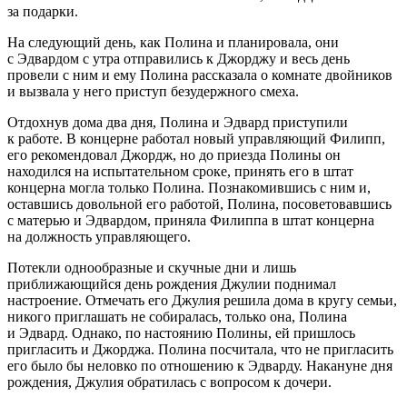
за подарки.
На следующий день, как Полина и планировала, они
с Эдвардом с утра отправились к Джорджу и весь день
провели с ним и ему Полина рассказала о комнате д
войн
иков
и вызвала у него приступ безудержного смеха.
Отдохнув дома два дня, Полина и Эдвард приступили
к работе. В конце
рне
работал новый управляющий Филипп,
его рекомендовал Джордж, но до приезда Полины он
находился на испытательном сроке, принять его в штат
концерна могла только Полина. Познакомившись с ним и,
оставшись довольной его работой, Полина, посоветовавшись
с матерью и Эдвардом, приняла Филиппа в штат концерна
на должность управляющего.
Потекли однообразные и скучные дни и лишь
приближающийся день рождения Джулии поднимал
настроение. Отмечать его Джулия решила дома в кругу семьи,
никого приглашать не собиралась, только она, Полина
и Эдвард. Однако, по настоянию Полины, ей пришлось
пригласить и Джорджа. Полина посчитала, что не пригласить
его было бы неловко по отношению к Эдварду. Накануне дня
рождения, Джулия обратилась с вопросом к дочери.