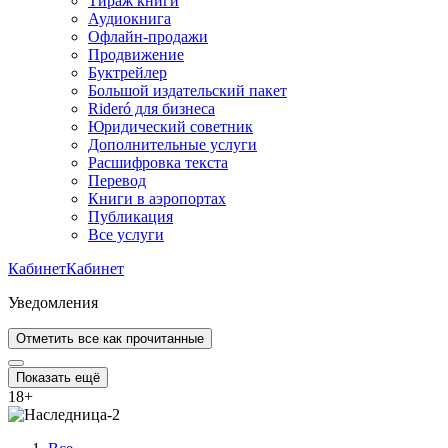
Тираж книги
Аудиокнига
Офлайн-продажи
Продвижение
Буктрейлер
Большой издательский пакет
Rideró для бизнеса
Юридический советник
Дополнительные услуги
Расшифровка текста
Перевод
Книги в аэропортах
Публикация
Все услуги
Кабинет
Кабинет
Уведомления
Отметить все как прочитанные
Показать ещё
18
+