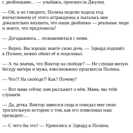
с д
войн
иками… — улыбаясь, произнесла Джулия.
— Ой, и не говорите, Полина неделю ходила под
впечатлением от этого аттракциона и пыталась мне
доказательно внушить, что наши д
войн
ики — реальные люди
и знаете, что предложила?
— Догадываюсь… познакомиться с ними.
— Верно. Вы хорошо знаете свою дочь. — Эдвард подошёл
к Полине, нежно обнял её и по
целов
ал.
— А ты знаешь, что Виктор на свободе? — Не слушая милую
беседу матери и мужа, взволнованно произнесла Полина.
— Что?! На свободе?! Как? Почему?
— Вот мама сейчас нам расскажет о нём. Мама, мы тебя
слушаем.
— Да, детка. Виктор заявился сюда и поведал мне свою
трогательную историю о том, как его помиловал наш
президент
…
— С чего бы это? — Удивились и Эдвард и Полина.