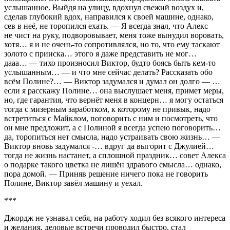
услышанное. Выйдя на улицу, вдохнул свежий воздух и,
сделав глубокий вдох, направился к своей машине, однако,
сев в неё, не торопился ехать. — Я всегда знал, что Алекс
не чист на руку, подворовывает, меня тоже вынудил воровать,
хотя… я и не очень-то сопротивлялся, но то, что ему таскают
золото с прииска… этого я даже представить не мог…
дааа… — тихо произносил Виктор, будто боясь быть кем-то
услышанным… — и что мне сейчас делать? Рассказать обо
всём Полине?… — Виктор задумался и думал он долго — …
если я расскажу Полине… она выслушает меня, примет меры,
но, где гарантия, что вернёт меня в концерн… я могу остаться
тогда с мизерным заработком, к которому не привык, надо
встретиться с Майклом, поговорить с ним и посмотреть, что
он мне предложит, а с Полиной я всегда успею поговорить…
да, торопиться нет смысла, надо устраивать свою жизнь… —
Виктор вновь задумался -… вдруг да выгорит с Джулией…
тогда не жизнь настанет, а сплошной праздник… совет Алекса
о подарке такого цветка не лишён здравого смысла… однако,
пора домой. — Приняв решение ничего пока не говорить
Полине, Виктор завёл машину и уехал.
***
Джордж не узнавал себя, на работу ходил без всякого интереса
и желания, деловые встречи проводил быстро, стал