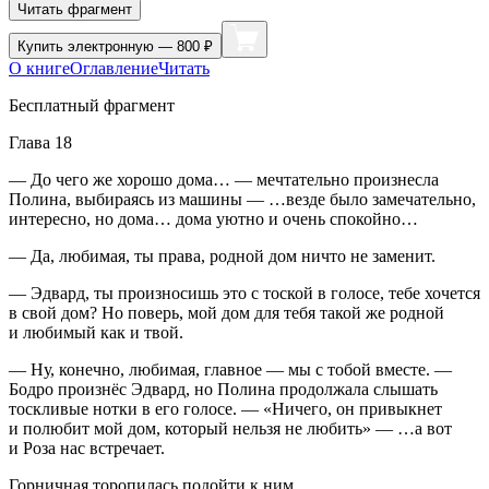
Читать фрагмент
Купить
электронную — 800 ₽
О книге
Оглавление
Читать
Бесплатный фрагмент
Глава 18
— До чего же хорошо дома… — мечтательно произнесла
Полина, выбираясь из машины — …везде было замечательно,
интересно, но дома… дома уютно и очень спокойно…
— Да, любимая, ты права, родной дом ничто не заменит.
— Эдвард, ты произносишь это с тоской в голосе, тебе хочется
в свой дом? Но поверь, мой дом для тебя такой же родной
и любимый как и твой.
— Ну, конечно, любимая, главное — мы с тобой вместе. —
Бодро произнёс Эдвард, но Полина продолжала слышать
тоскливые нотки в его голосе. — «Ничего, он привыкнет
и полюбит мой дом, который нельзя не любить» — …а вот
и Роза нас встречает.
Горничная торопилась подойти к ним.