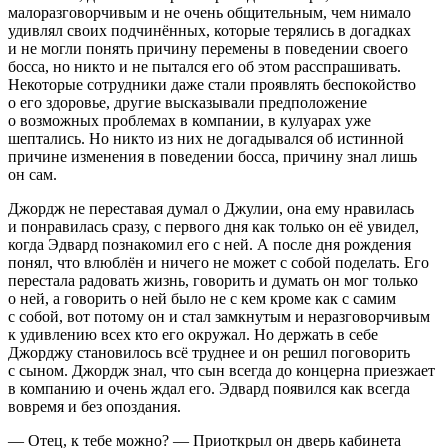
малоразговорчивым и не очень общительным, чем нимало
удивлял своих подчинённых, которые терялись в догадках
и не могли понять причину перемены в поведении своего
босса, но никто и не пытался его об этом расспрашивать.
Некоторые сотрудники даже стали проявлять беспокойство
о его здоровье, другие высказывали предположение
о возможных проблемах в компании, в кулуарах уже
шептались. Но никто из них не догадывался об истинной
причине изменения в поведении босса, причину знал лишь
он сам.
Джордж не переставая думал о Джулии, она ему нравилась
и понравилась сразу, с первого дня как только он её увидел,
когда Эдвард познакомил его с ней. А после дня рождения
понял, что влюблён и ничего не может с собой поделать. Его
перестала радовать жизнь, говорить и думать он мог только
о ней, а говорить о ней было не с кем кроме как с самим
с собой, вот потому он и стал замкнутым и неразговорчивым
к удивлению всех кто его окружал. Но держать в себе
Джорджу становилось всё труднее и он решил поговорить
с сыном. Джордж знал, что сын всегда до концерна приезжает
в компанию и очень ждал его. Эдвард появился как всегда
вовремя и без опоздания.
— Отец, к тебе можно? — Приоткрыл он дверь кабинета