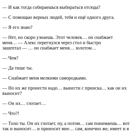
— И как тогда собираешься выбираться отсюда?
— С помощью верных людей, тебя и ещё одного друга.
— Я его знаю?
— Нет, но скоро узнаешь. Этот человек… он снабжает
меня… — Алекс перегнулся через стол и быстро
зашептал — … он снабжает меня… золотом…
— Чем?
— Да тише ты.
— Снабжает меня мелкими самородками.
— Но их же пронести надо… вынести с прииска… как он их
выносит?
— Он их… глотает…
— Что?!
— Тихо ты. Он их глотает, ну, а потом… сам понимаешь… вот
так и выносит… и приносит мне… сам, конечно же, имеет и я