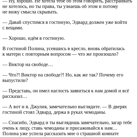
— Ну, хорошо. Не хотела тебе об этом говорить, расстраивать
не хотелось, но ты права, ты узнаешь об этом и потому
не вижу смысла скрывать.
— Давай спустимся в гостиную, Эдвард должен уже войти
с вещами.
— Хорошо, идём в гостиную.
В гостиной Полина, усевшись в кресло, вновь обратилась
к матери с повторным вопросом — что же произошло?
— Виктор на свободе…
— Что?! Виктор на свободе?! Но, как же так? Почему его
выпустили?
— Представь, он имел наглость заявиться к нам домой и всё
рассказал…
— А вот и я. Джулия, замечательно выглядите. — В дверях
гостиной стоял Эдвард, держа в руках чемоданы.
— Спасибо, Эдвард и ты выглядишь замечательно, загар тебе
очень к лицу, ставь чемоданы и присаживайся к нам…
Полина уже успела рассказать мне о страшной комнате