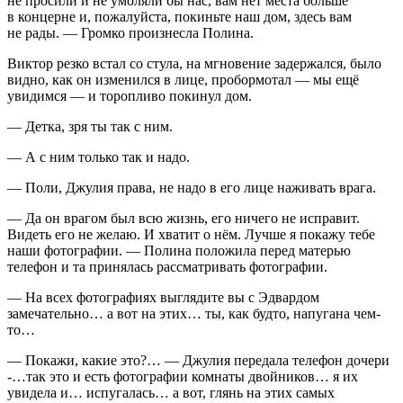
не просили и не умоляли бы нас, вам нет места больше
в конце
рне
и, пожалуйста, покиньте наш дом, здесь вам
не рады. — Громко произнесла Полина.
Виктор резко встал со стула, на мгновение задержался, было
видно, как он изменился в лице, пробормотал — мы ещё
увидимся — и торопливо покинул дом.
— Детка, зря ты так с ним.
— А с ним только так и надо.
— Поли, Джулия права, не надо в его лице наживать врага.
— Да он врагом был всю жизнь, его ничего не исправит.
Видеть его не желаю. И хватит о нём. Лучше я покажу тебе
наши фотографии. — Полина положила перед матерью
телефон и та принялась рассматривать фотографии.
— На всех фотографиях выглядите вы с Эдвардом
замечательно… а вот на этих… ты, как будто, напугана чем-
то…
— Покажи, какие это?… — Джулия передала телефон дочери
-…так это и есть фотографии комнаты д
войн
иков… я их
увидела и… испугалась… а вот, глянь на этих самых