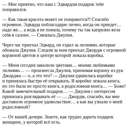
— Мне приятно, что наш с Эдвардом подарок тебе
понравился.
— Как такая красота может не понравится?! Спасибо
огромное. Эдварда поблагодарю лично, когда он приедет…
надо же… а ведь я не поняла, почему ты так капризно вела
себя в салоне. — Смеялась Джулия.
Через час приехал Эдвард, он ездил за лилиями, которые
обожала Джулия. Следом за ним приехал Джордж с огромной
корзиной цветов в центре которой лежала коробка.
— Меня сегодня завалили цветами… моими любимыми
лилиями… — произнесла Джулия, принимая корзину из рук
Джорджа — о, а это что? — Джулия удивилась коробке
и принялась быстро её открывать. В коробке лежала книга,
но это была не просто книга, а родословная книга… — Боже!
Какой замечательный подарок… — Джулия с интересом
принялась разглядывать её — … Джордж, спасибо, вы мне
доставили огромное удовольствие… а как вы узнали о моей
родословной?
— От вашей дочери. Знаете, как трудно дарить подарок
женщине, у которой всё есть.