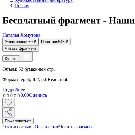
Художественная литература
Поэзия
Бесплатный фрагмент - Наши
Наталья Хомутова
Электронная
60
₽
Печатная
546
₽
Читать фрагмент
Купить
Объем:
52
бумажных стр.
Формат:
epub, fb2, pdfRead, mobi
Подробнее
0.0
0
Оценить
Пожаловаться
О книге
отзывы
Оглавление
Читать фрагмент