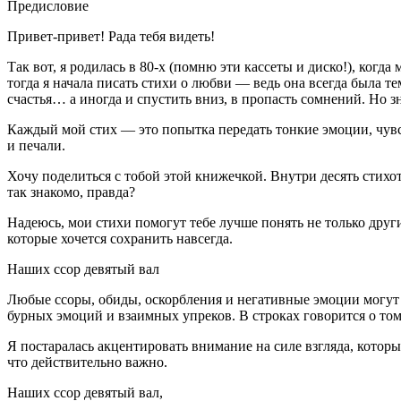
Предисловие
Привет-привет! Рада тебя видеть!
Так вот, я родилась в 80-х (помню эти кассеты и диско!), ког
тогда я начала писать стихи о любви — ведь она всегда была
счастья… а иногда и спустить вниз, в пропасть сомнений. Но зн
Каждый мой стих — это попытка передать тонкие эмоции, чувст
и печали.
Хочу поделиться с тобой этой книжечкой. Внутри десять стихо
так знакомо, правда?
Надеюсь, мои стихи помогут тебе лучше понять не только други
которые хочется сохранить навсегда.
Наших ссор девятый вал
Любые ссоры, обиды, оскорбления и негативные эмоции могут 
бурных эмоций и взаимных упреков. В строках говорится о том
Я постаралась акцентировать вн
иман
ие на силе взгляда, котор
что действительно важно.
Наших ссор девятый вал,