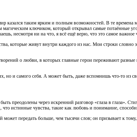
да мир казался таким ярким и полным возможностей. В те времена
 тем магическим ключиком, который открывал самые потаённые у
аешь, несмотря ни на что, я всё ещё верю, что это самое важное 
ва, которые живут внутри каждого из нас. Мои строки словно зе
творений о любви, в которых главные герои переживают разные 
х, но и самого себя. А может быть, даже вспомнишь что-то из с
быть преодолены через искренний разговор «глаза в глаза». Ст
, что истинные чувства, такие как любовь и пон
иман
ие, способн
ый может передать больше, чем тысячи слов; он призывает к тому,