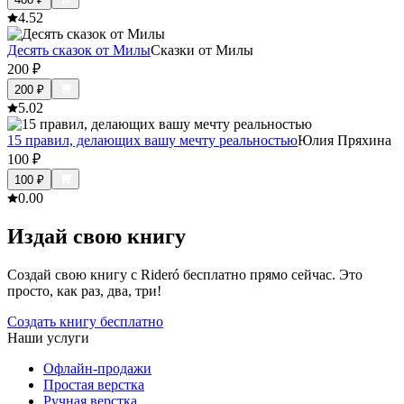
4.5
2
Десять сказок от Милы
Сказки от Милы
200
₽
200
₽
5.0
2
15 правил, делающих вашу мечту реальностью
Юлия Пряхина
100
₽
100
₽
0.0
0
Издай свою книгу
Создай свою книгу с Rideró бесплатно прямо сейчас. Это
просто, как раз, два, три!
Создать книгу бесплатно
Наши услуги
Офлайн-продажи
Простая верстка
Ручная верстка