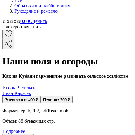
Все
Образ жизни, хобби и досуг
Рукоделие и ремесло
0.0
0
Оценить
Электронная книга
Наши поля и огороды
Как на Кубани гармонично развивать сельское хозяйство
Игорь Васильев
Иван Карасёв
Электронная
400
₽
Печатная
700
₽
Формат:
epub, fb2, pdfRead, mobi
Объем:
88
бумажных стр.
Подробнее