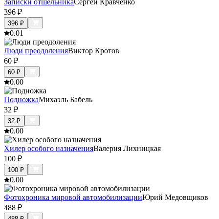
Записки отшельника
Сергей Кравченко
396
₽
396
₽
0.0
1
Люди преодоления
Виктор Кротов
60
₽
60
₽
0.0
0
Подножка
Михаэль Бабель
32
₽
32
₽
0.0
0
Хилер особого назначения
Валерия Лихницкая
100
₽
100
₽
0.0
0
Фотохроника мировой автомобилизации
Юрий Медовщиков
488
₽
488
₽