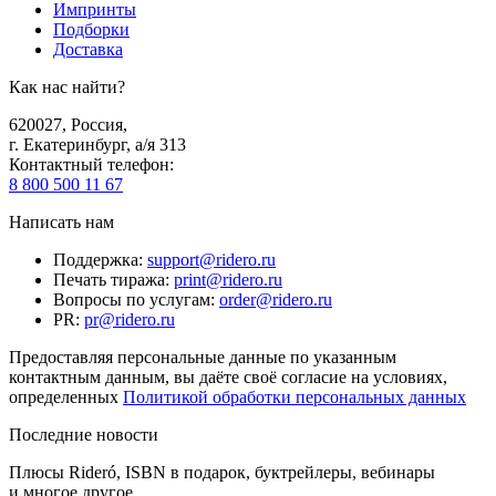
Импринты
Подборки
Доставка
Как нас найти?
620027
,
Россия
,
г. Екатеринбург, а/я 313
Контактный телефон
:
8 800 500 11 67
Написать нам
Поддержка
:
support@ridero.ru
Печать тиража
:
print@ridero.ru
Вопросы по услугам
:
order@ridero.ru
PR
:
pr@ridero.ru
Предоставляя персональные данные по указанным
контактным данным, вы даёте своё согласие на условиях,
определенных
Политикой обработки персональных данных
Последние новости
Плюсы Rideró, ISBN в подарок, буктрейлеры, вебинары
и многое другое