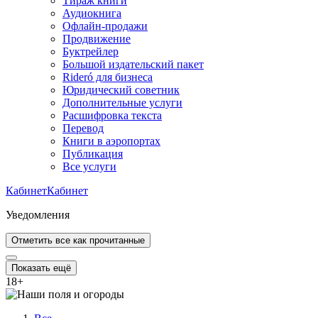
Тираж книги
Аудиокнига
Офлайн-продажи
Продвижение
Буктрейлер
Большой издательский пакет
Rideró для бизнеса
Юридический советник
Дополнительные услуги
Расшифровка текста
Перевод
Книги в аэропортах
Публикация
Все услуги
Кабинет
Кабинет
Уведомления
Отметить все как прочитанные
Показать ещё
18
+