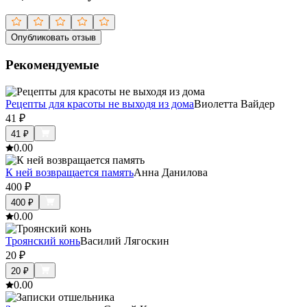
Опубликовать отзыв
Рекомендуемые
Рецепты для красоты не выходя из дома
Виолетта Вайдер
41
₽
41
₽
0.0
0
К ней возвращается память
Анна Данилова
400
₽
400
₽
0.0
0
Троянский конь
Василий Лягоскин
20
₽
20
₽
0.0
0