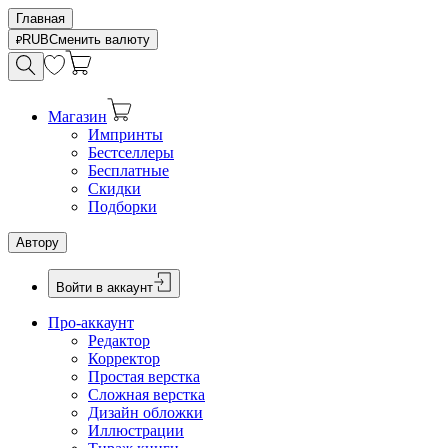
Главная
RUB
Сменить валюту
Магазин
Импринты
Бестселлеры
Бесплатные
Скидки
Подборки
Автору
Войти в аккаунт
Про-аккаунт
Редактор
Корректор
Простая верстка
Сложная верстка
Дизайн обложки
Иллюстрации