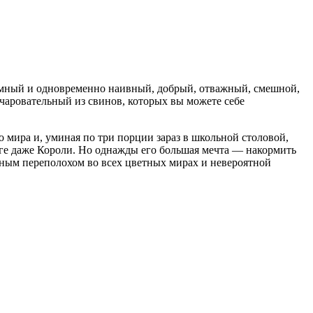
: умный и одновременно наивный, добрый, отважный, смешной,
чаровательный из с
вино
в, которых вы можете себе
 мира и, уминая по три порции зараз в школьной столовой,
рге даже Короли. Но однажды его
боль
шая мечта — накормить
зным переполохом во всех цветных мирах и невероятной