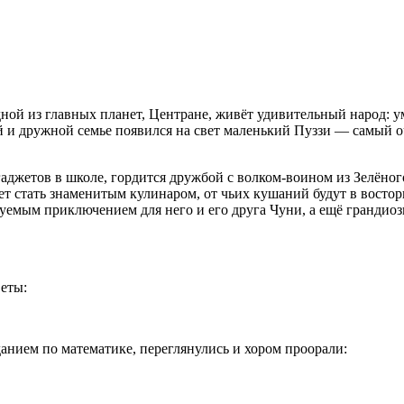
 одной из главных планет, Центране, живёт удивительный народ
 и дружной семье появился на свет маленький Пуззи — самый о
джетов в школе, гордится дружбой с волком-воином из Зелёного
ет стать знаменитым кулинаром, от чьих кушаний будут в восто
уемым приключением для него и его друга Чуни, а ещё грандио
Сеты:
анием по математике, переглянулись и хором проорали: