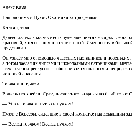
Алекс Кама
Наш любимый Пуззи. Охотники за трюфелями
Книга третья
Далеко-далеко в космосе есть чудесные цветные миры, где на
красивый, хотя и… немного упитанный. Именно там в
боль
шой
представить.
Он узнаёт мир с помощью чудесных наставников и новеньких га
а потом заедая их чипсами и шоколадными батончиками, мечта
всех вкусно-превкусно — оборачивается опасным и непредсказ
историей спасения.
Торчком и пучком
В дверь поскребли. Сразу после этого раздался весёлый голос 
— Ушки торчком, пятачки пучком!
Пуззи с Вересом, сидевшие в своей комнатке над домашним зад
— Всегда торчком! Всегда пучком!