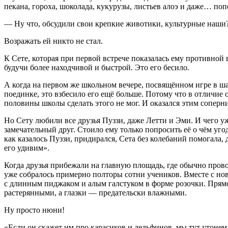
пекана, гороха, шоколада, кукурузы, листьев алоэ и даже… поп
— Ну что, обсудили свои крепкие животики, культурные наши
Возражать ей никто не стал.
К Сете, которая при первой встрече показалась ему противной
будучи более находчивой и быстрой. Это его бесило.
А когда на первом же школьном вечере, посвящённом игре в ша
поединке, это взбесило его ещё
боль
ше. Потому что в отличие 
половины школы сделать этого не мог. И оказался этим соперни
Но Сету любили все друзья Пуззи, даже Летти и Эми. И чего уж
замечательный друг. Стоило ему только попросить её о чём уго
как казалось Пуззи, придирался, Сета без кол
ебан
ий помогала, 
его удивим».
Когда друзья прибежали на главную площадь, где обычно пров
уже собралось примерно полторы сотни учеников. Вместе с но
с длинным пиджаком и алым галстуком в форме розочки. Прямо
растерянными, а глазки — предательски влажными.
Ну просто нюни!
«Если он скажет им про карасиков и дельфинов, мы тут утонем