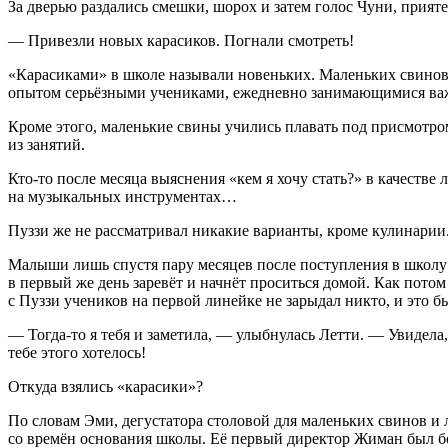
За дверью раздались смешки, шорох и затем голос Чуни, прияте
— Привезли новых карасиков. Погнали смотреть!
«Карасиками» в школе называли новеньких. Маленьких с
вино
опытом серьёзными учениками, ежедневно занимающимися важн
Кроме этого, маленькие свины учились плавать под присмотром
из занятий.
Кто-то после месяца выяснения «кем я хочу стать?» в качестве
на музыкальных инструментах…
Пуззи же не рассматривал никакие варианты, кроме кулин
арии
Малыши лишь спустя пару месяцев после поступления в школу уз
в первый же день заревёт и начнёт проситься домой. Как потом
с Пуззи учеников на первой линейке не зарыдал никто, и это б
— Тогда-то я тебя и заметила, — улыбнулась Летти. — Увидела, 
тебе этого хотелось!
Откуда взялись «карасики»?
По словам Эми, дегустатора столовой для маленьких с
вино
в и
со времён основания школы. Её первый директор Ж
иман
был
б