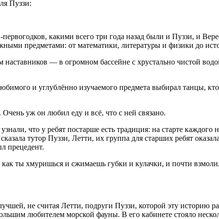
ля Пуззи:
в-первогодков, какими всего три года назад были и Пуззи, и Вер
ыми предметами: от математики, литературы и физики до исто
 наставников — в огромном бассейне с хрустально чистой водой
 любимого и углублённо изучаемого предмета выбирал танцы, кто
. Очень уж он любил еду и всё, что с ней связано.
нали, что у ребят постарше есть традиция: на старте каждого н
 сказала тутор Пуззи, Летти, их группа для старших ребят оказ
ыл прецедент.
как ты хмуришься и сжимаешь губки и кулачки, и почти взмолилас
 лучшей, не считая Летти, подруги Пуззи, которой эту историю 
оль
шим любителем морской фауны. В его кабинете стояло неско