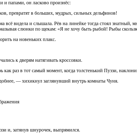
ми и папами, он
ласк
ово произнёс:
ков, превратят в
боль
ших, мудрых, сильных дельфинов!
сама всё видела и слышала. Рёв на линейке тогда стоял знатный,
змазывая слюнки по щекам: «Я не хочу быть рыбой! Рыбы скольз
порить на новеньких плакс.
чались к дверям натягивать кроссовки.
верь как раз в тот самый момент, когда толстенький Пуззи, накл
удобнее, — хихикнул заглянувший внутрь комнаты Чуня.
ображения
зи и, затянув шнурочек, выпрямился.