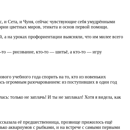
ес, и Сета, и Чуня, сейчас чувствующие себя умудрёнными
рии цветных миров, этикета и основ первой помощи.
, а на уроках проф
ориентац
ии выясняли, что им милее всего
-то — рисование, кто-то — шитьё, а кто-то — игру
ового учебного года спорить на то, кто из новеньких
алась огромным разочарованием: из поступивших в один год
ь: только не заплачь! И ты не заплакал! Хотя я видела, как
рассказала её предшественница, прозвище прижилось ещё
лько аквариумов с рыбками, и на встрече с самыми первыми