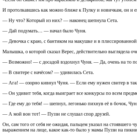
И протолкавшись как можно ближе к Пулку и новичкам, он и е
— Ну что? Который из них? — наконец шепнула Сета.
— Дай подумать… — начал было Чуня.
— Девочка с краю, с б
антик
ом на макушке и в плиссированной 
Малышка, о которой сказал Верес, действительно выглядела о
— Возможно! — с досадой вздохнул Чуня. — Да, очень на то п
— В свитере с начёсом? — удивилась Сета.
— Ага! — озорно кивнул Чуня. — Если ему нужен свитер в таку
— Он удивит тебя, когда выиграет все конкурсы по всем пред
— Где ему до тебя! — шепнул, легонько пихнув её в бочок, Чун
— А мой вон тот! — Пуззи не слушал спор друзей.
Он, сам того от себя не ожидая, пальцем указал на стоявшего 
выражением на лице, какое как-то было у мамы Пуззи на пикни