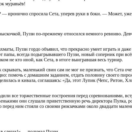
ок муравьёв!
? — иронично спросила Сета, уперев руки в боки. — Может, уж
 выскочкой, Пуззи по-прежнему относился немного ревниво. Девч
хматы, Пуззи гордо объявил, что прекрасно умеет играть и даж
от папы, всегда подыгрывавшего Пуззи, новый соперник при всё
ком не кто иной, как Сета, в итоге выигравшая весь турнир.
 скрывать, маленький свин сам не мог не признать, что Сета оче
дно: помочь с домашним заданием, отдать половину своего пирож
делилась и кивала, соглашаясь: «Да, этот Лупик (Чепс, Ритон, Х
одили все торжественные построения перед соревнованиями, вст
венькими они слушали приветственную речь директора Пулка, ро
 перед ним стояли со своими рюкзачками около двадцати мален
 в слезах!» — подумал Пуззи.