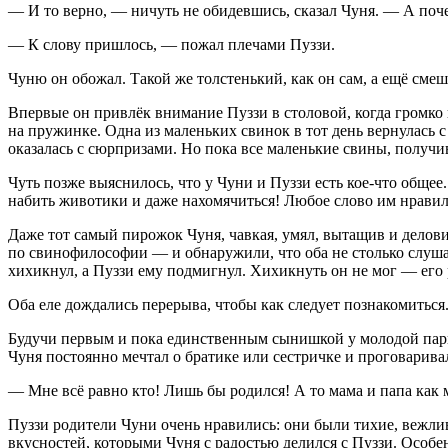
— И то верно, — ничуть не обидевшись, сказал Чуня. — А поч
— К слову пришлось, — пожал плечами Пуззи.
Чуню он обожал. Такой же толстенький, как он сам, а ещё см
Впервые он привлёк вн
иман
ие Пуззи в столовой, когда гром
на пружинке. Одна из маленьких с
вино
к в тот день вернулась
оказалась с сюрпризами. Но пока все маленькие свины, получ
Чуть позже выяснилось, что у Чуни и Пуззи есть кое-что общее.
набить животики и даже нахомячиться! Любое слово им нравило
Даже тот самый пирожок Чуня, чавкая, умял, вытащив и делови
по с
вино
философии — и обнаружили, что оба не столько слушаю
хихикнул, а Пуззи ему подмигнул. Хихикнуть он не мог — его 
Оба еле дождались перерыва, чтобы как следует познакомиться
Будучи первым и пока единственным сынишкой у молодой пары
Чуня постоянно мечтал о братике или сестричке и проговаривал
— Мне всё равно кто! Лишь бы родился! А то мама и папа как 
Пуззи родители Чуни очень нравились: они были тихие, вежли
вкусностей, которыми Чуня с радостью делился с Пуззи. Особ