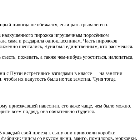
орый никогда не обижался, если разыгрывали его.
 из надкушенного пирожка игрушечным поросёнком
кла сама и раздарила одноклассникам. Часть пирожков
биженно шептались, Чуня был единственным, кто рассмеялся.
съесть, пожевать, а также чем-нибудь угоститься, налопаться,
и с Пуззи встретились взглядами в классе — на занятии
 чтобы их надутость была не так заметна. Чуня тогда
му приезжавшей навестить его даже чаще, чем было можно,
рить всем подряд, она обязательно сбудется.
В каждый свой приезд к сыну они привозили коробки
 фабрики: чипсы со вкусом дыни, манго, помидоров, морковки,