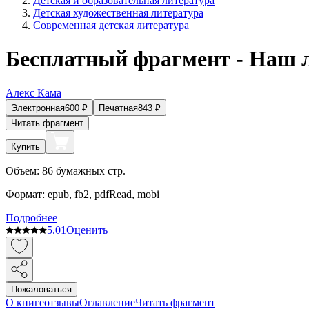
Детская и образовательная литература
Детская художественная литература
Современная детская литература
Бесплатный фрагмент - Наш 
Алекс Кама
Электронная
600
₽
Печатная
843
₽
Читать фрагмент
Купить
Объем:
86
бумажных стр.
Формат:
epub, fb2, pdfRead, mobi
Подробнее
5.0
1
Оценить
Пожаловаться
О книге
отзывы
Оглавление
Читать фрагмент