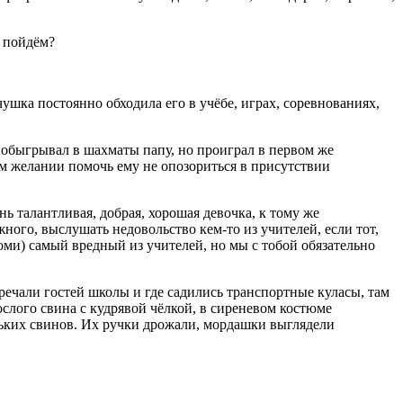
е пойдём?
ушка постоянно обходила его в учёбе, играх, соревнованиях,
е обыгрывал в шахматы папу, но проиграл в первом же
м желании помочь ему не опозориться в присутствии
нь талантливая, добрая, хорошая девочка, к тому же
ного, выслушать недовольство кем-то из учителей, если тот,
ломи) самый вредный из учителей, но мы с тобой обязательно
речали гостей школы и где садились транспортные куласы, там
слого свина с кудрявой чёлкой, в сиреневом костюме
ьких с
вино
в. Их ручки дрожали, мордашки выглядели