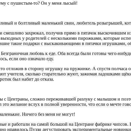
ему с пушистым-то? Он у меня лысый!
ешливый и болтливый маленький свин, любитель розыгрышей, кот
ко и смешливо захрюкал, получив прямо в пятачок выскочившим
 с выходных у родителей с несколькими пирожками, которые испе
ившие такие подарки с выскакивающими в пятачки игрушками, о
 Безграничная любовь к еде. Оба всегда были готовы чего-нибудь 
сь, если оно означало еду.
то отложив в сторону игрушку на пружинке. А спустя полчаса он
т учителя, сколько старательно жуют, зажимая ладошками щёки,
ротик был набит до отказа.
.
 с Центраны, сложно переживавшей разлуку с малышом и поэто
 это желание вслух в полной уверенности, что если о мечте гово
маленькие. Ничего без меня не могут!
вые и работали на самой
боль
шой на Центране фабрике чипсов. 
енно нравилось Пуззи дегустировать экспериментальные новинки