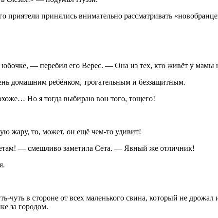
го приятели принялись внимательно рассматривать «новобранце
юбочке, — перебил его Верес. — Она из тех, кто живёт у мамы 
чень домашним ребёнком, трогательным и беззащитным.
охоже… Но я тогда выбираю вон того, тощего!
ю жару, то, может, он ещё чем-то удивит!
метам! — смешливо заметила Сета. — Явный же отличник!
я.
чуть-чуть в стороне от всех маленького свина, который не дрожа
ке за городом.