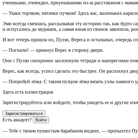
учениками, очевидно, приунывшими из-за расставания с мама
— Ушки торчком, пятачки пучком! Здесь вас, маленьких караси
Эми всегда смеялась, рассказывая эту историю так, как будто 
и испугались до мурашек, а самая юная из с
вино
к завопила, ра
И вот теперь пришла их, Пуззи, Вереса и остальных, очередь с
— Погнали! — крикнул Верес в сторону двери.
Они с Пуззи синхронно захлопнули тетради и наперегонки пом
Верес, как всегда, успел сделать это быстрее. Он распахнул д
— Попробуй лёжа. С таким пузцом лёжа вязать узлы намного 
Здесь есть иллюстрация
Зарегистрируйтесь или войдите, чтобы увидеть ее и другие из
Зарегистрироваться
Есть аккаунт?
Войти
— Тебе с твоим пушистым барабаном виднее, — пропыхтел Пуз