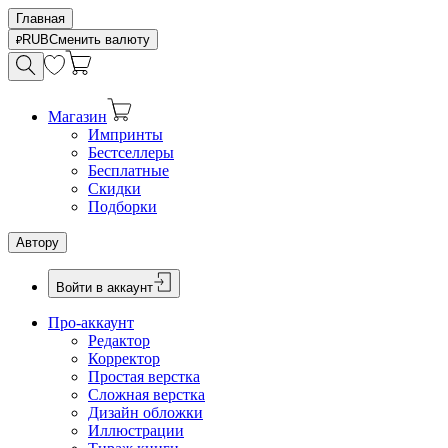
Главная
RUB
Сменить валюту
Магазин
Импринты
Бестселлеры
Бесплатные
Скидки
Подборки
Автору
Войти в аккаунт
Про-аккаунт
Редактор
Корректор
Простая верстка
Сложная верстка
Дизайн обложки
Иллюстрации