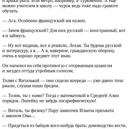
и арыки рыть. Или метро, например, в Туркмении. А еще
можно учителем в школу — чурок ведь тоже надо грамоте
обучать.
— Ага. Особенно французский им нужен.
— Зачем французский? Для них русский — иностранный, вот
я и займусь.
— Ну вот видишь, все и решили, Лехан. Ты будешь русский
и литературу, а я… А я, наверное, гражданскую оборону,
очень я хорошо предмет этот знаю.
Он напялил на себя противогаз с оторванным шлангом
и загудел оттуда утробным голосом.
Толян с Виталькой — они сидели впереди — уже давно тихо
ржали, слушая наши бредни.
— Толик, ты с нами? Тогда с математикой в Средней Азии
порядок. Линейку не забудь логарифмическую!
— Виталь, ты физику? Пару лампочек Ильича прихвати
с законом Ома…
— Придеться из бабцов кого-нибудь брать: домоводство вести,