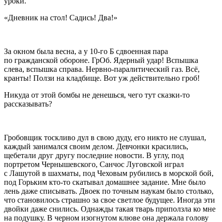
уроки.
«Дневник на стол! Садись! Два!»
За окном была весна, а у 10-го Б сдвоенная пара
по гражданской обороне. ГрОб. Ядерный удар! Вспышка
слева, вспышка справа. Нервно-паралитический газ. Всё,
кранты! Ползи на кладбище. Вот уж действительно гроб!
Никуда от этой бомбы не денешься, чего тут сказки-то
рассказывать?
Гробовщик тоскливо дул в свою дуду, его никто не слушал,
каждый занимался своим делом. Девчонки красились,
щебетали друг другу последние новости. В углу, под
портретом Чернышевского, Санчос Луговской играл
с Лашутой в шахматы, под Чеховым рубились в морской бой,
под Горьким кто-то скатывал домашнее задание. Мне было
лень даже списывать. Двоек по точным наукам было столько,
что становилось страшно за свое светлое будущее. Иногда эти
двойки даже снились. Однажды такая тварь приползла ко мне
на подушку. В черном изогнутом клюве она держала голову