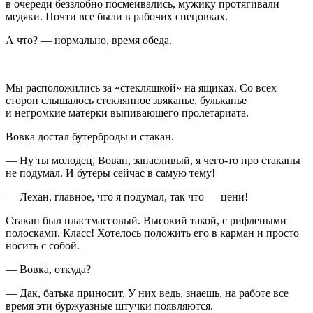
в очереди беззлобно посмеивались, мужику протягивали
медяки. Почти все были в рабочих спецовках.
А что? — нормально, время обеда.
Мы расположились за «стекляшкой» на ящиках. Со всех
сторон слышалось стеклянное звяканье, бульканье
и негромкие матерки выпивающего пролетариата.
Вовка достал бутерброды и стакан.
— Ну ты молодец, Вован, запасливый, я чего-то про стаканы
не подумал. И бутеры сейчас в самую тему!
— Лехан, главное, что я подумал, так что — цени!
Стакан был пластмассовый. Высокий такой, с рифлеными
полосками. Класс! Хотелось положить его в карман и просто
носить с собой.
— Вовка, откуда?
— Дак, батька приносит. У них ведь, знаешь, на работе все
время эти буржуазные штучки появляются.