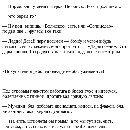
— Нормально, у меня пятерка. Не боись, Леха, проживем!..
— Что берем-то?
— Ну вон, видишь, «Волжское» есть, или «Солнцедар»
по два-две… фугасы все-таки.
— Ладно! Давай пару возьмем — бомбу и чего-нибудь
легкого, сейчас махнем, вон сироп этот — «Дары осени». Эти
дары вообще 16 градусов, как лимонад, дальше посмотрим.
«Покупатели в рабочей одежде не обслуживаются!»
Под суровым плакатом работяга в брезентухе и кирзачах,
облепленных глиной, протягивал грязную ладонь:
— Мужики, бля, добавьте двенадцать копеек, на флакон, бля,
не хватает, такая херня случилась…
— Ты, ёпть, штиблеты бы помыл, а то мы тут все, ёпть,
в чистом, а ты, ёпть, как из лужи вылез! Запачкаешь! —