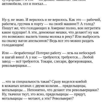
автомобили, сел и поехал…
Ну-у, не знаю. И верилось и не верилось. Как это — рабочий,
работяга, грузчик в порту — на своей машине?! А голод?
Пишут же, что голодающих в
Америк
е полно, вон негритята
какие худущие! А эти, денежные мешки, что делают! ну как
это возможно: вылить тонны молока в реку? Или выбросить
на свалку вагон апельсинов? Ведь все это можно раздать
голодающим!
Или — безработица! Потерял работу — лезь на небоскреб
и шагай вниз! А у нас — требуются, требуются… Любой
завод — всё требуются. Токари, слесари, фрезеровщики,
револьверщики…
…что за специальность такая? Сразу виделся ковбой
в кожаных штанах с двумя кольтам… прядильщицы,
мотальщицы… Непонятно, что делают эти револьверщики?
Ну, ткачихи ткут, это ясно, прядильщицы — прядут,
мотальщицы — мотают, а эти? Револьверят?