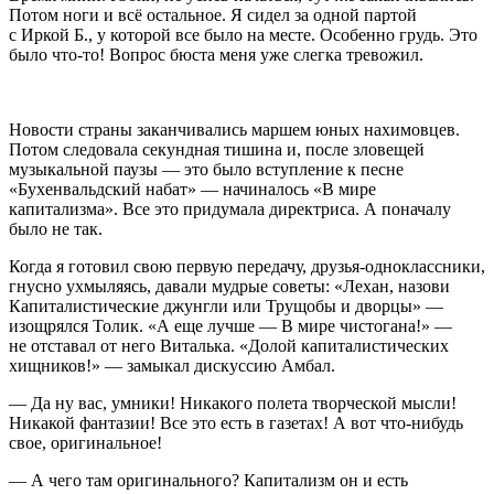
Потом ноги и всё остальное. Я сидел за одной партой
с Иркой Б., у которой все было на месте. Особенно грудь. Это
было что-то! Вопрос бюста меня уже слегка тревожил.
Новости страны заканчивались маршем юных нахимовцев.
Потом следовала секундная тишина и, после зловещей
музыкальной паузы — это было вступление к песне
«Бухенвальдский набат» — начиналось «В мире
капитализма». Все это придумала директриса. А поначалу
было не так.
Когда я готовил свою первую передачу, друзья-одноклассники,
гнусно ухмыляясь, давали мудрые советы: «Лехан, назови
Капиталистические джунгли или Трущобы и дворцы» —
изощрялся Толик. «А еще лучше — В мире чистогана!» —
не отставал от него Виталька. «Долой капиталистических
хищников!» — замыкал дискуссию Амбал.
— Да ну вас, умники! Никакого полета творческой мысли!
Никакой фантазии! Все это есть в газетах! А вот что-нибудь
свое, оригинальное!
— А чего там оригинального? Капитализм он и есть