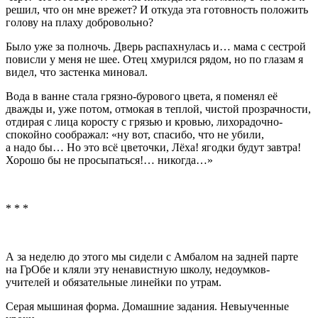
решил, что он мне врежет? И откуда эта готовность положить
голову на плаху добровольно?
Было уже за полночь. Дверь распахнулась и… мама с сестрой
повисли у меня не шее. Отец хмурился рядом, но по глазам я
видел, что застенка миновал.
Вода в ванне стала грязно-бурового цвета, я поменял её
дважды и, уже потом, отмокая в теплой, чистой прозрачности,
отдирая с лица коросту с грязью и кровью, лихорадочно-
спокойно соображал: «ну вот, спасибо, что не убили,
а надо бы… Но это всё цветочки, Лёха! ягодки будут завтра!
Хорошо бы не просыпаться!… никогда…»
* * *
А за неделю до этого мы сидели с Амбалом на задней парте
на ГрОбе и кляли эту ненавистную школу, недоумков-
учителей и обязательные линейки по утрам.
Серая мышиная форма. Домашние задания. Невыученные