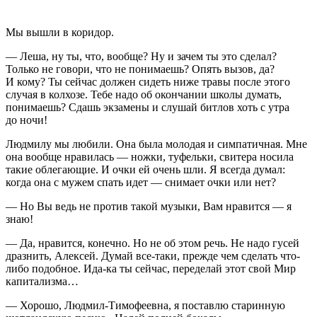
Мы вышли в коридор.
— Леша, ну ты, что, вообще? Ну и зачем ты это сделал?
Только не говори, что не понимаешь? Опять вызов, да?
И кому? Ты сейчас должен сидеть ниже травы после этого
случая в колхозе. Тебе надо об окончании школы думать,
понимаешь? Сдашь экзамены и слушай битлов хоть с утра
до ночи!
Людмилу мы любили. Она была молодая и симпатичная. Мне
она вообще нравилась — ножки, туфельки, свитера носила
такие облегающие. И очки ей очень шли. Я всегда думал:
когда она с мужем спать идет — снимает очки или нет?
— Но Вы ведь не против такой музыки, Вам нравится — я
знаю!
— Да, нравится, конечно. Но не об этом речь. Не надо гусей
дразнить, Алексей. Думай все-таки, прежде чем сделать что-
либо подобное. Ида-ка ты сейчас, переделай этот свой Мир
капитализма…
— Хорошо, Людмил-Тимофеевна, я поставлю старинную