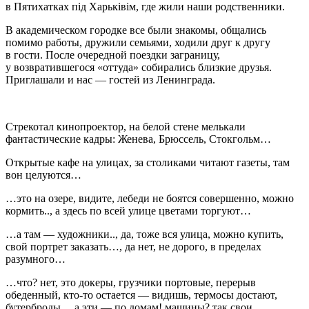
в Пятихатках пiд Харькiвiм, где жили наши родственники.
В академическом городке все были знакомы, общались
помимо работы, дружили семьями, ходили друг к другу
в гости. После очередной поездки заграницу,
у возвратившегося «оттуда» собирались близкие друзья.
Приглашали и нас — гостей из Ленинграда.
Стрекотал кинопроектор, на белой стене мелькали
фантастические кадры: Женева, Брюссель, Стокгольм…
Открытые кафе на улицах, за столиками читают газеты, там
вон целуются…
…это на озере, видите, лебеди не боятся совершенно, можно
кормить.., а здесь по всей улице цветами торгуют…
…а там — художники.., да, тоже вся улица, можно купить,
свой портрет заказать…, да нет, не дорого, в пределах
разумного…
…что? нет, это докеры, грузчики портовые, перерыв
обеденный, кто-то остается — видишь, термосы достают,
бутерброды… а эти — по домам! машины? так свои