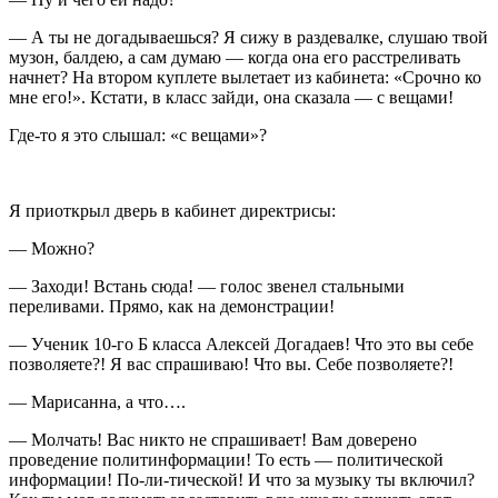
— А ты не догадываешься? Я сижу в раздевалке, слушаю твой
музон, балдею, а сам думаю — когда она его расстреливать
начнет? На втором куплете вылетает из кабинета: «Срочно ко
мне его!». Кстати, в класс зайди, она сказала — с вещами!
Где-то я это слышал: «с вещами»?
Я приоткрыл дверь в кабинет директрисы:
— Можно?
— Заходи! Встань сюда! — голос звенел стальными
переливами. Прямо, как на демонстрации!
— Ученик 10-го Б класса Алексей Догадаев! Что это вы себе
позволяете?! Я вас спрашиваю! Что вы. Себе позволяете?!
— Марисанна, а что….
— Молчать! Вас никто не спрашивает! Вам доверено
проведение политинформации! То есть — политической
информации! По-ли-тической! И что за музыку ты включил?