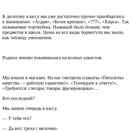
К десятому классу мы уже достаточно прочно приобщились
к выпиванию. «Агдам», «Белое крепкое», «777», «Хирса». Так
называемые
портвейн
ы. Названий было больше, чем
предметов в школе. Цены на все виды бормотухи мы знали,
как таблицу умножения.
Родина лениво покачивалась на волнах
алкогол
я.
Мы вошли в магазин. На нас смотрели плакаты.«Пятилетке
качества — рабочую гарантию!», «Тунеядцев к ответу!»,
«Требуются: слесари, токари, фрезеровщики»…
Кто последний?
Мы заняли очередь в кассу.
— У тебя что?
— Да вот, треха с мелочью.