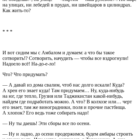
на улицах, ни лебедей в прудах, ни швейцаров в цилиндрах.
Как жить-то?
* * *
И вот сидим мы с Амбалом и думаем: а что бы такое
сотворить!? Сотворить, начудить — чтобы все вздрогнули!
Надоело всё! На-до-е-ло!
Что? Что придумать?
— А давай из дома свалим, чтоб нас долго искали! Куда?
А хрен его знает куда! Там придумаем… Ну, куда-нибудь
на юг, где тепло, Грузия или Таджикистан какой-нибудь,
найдем где подработать можно. А что? В колхозе или… черт
его знает, там же виноградники, поля и прочие пастбища.
А хлопок? Его ведь тоже собирать надо!
— Ну ты даешь! Эти сборы все по осени.
— Ну и ладно, до осени продержимся, будем амбары строить