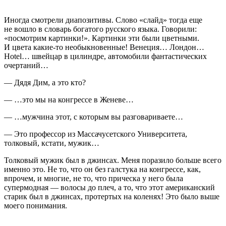
Иногда смотрели диапозитивы. Слово «слайд» тогда еще
не вошло в словарь богатого русского языка. Говорили:
«посмотрим картинки!». Картинки эти были цветными.
И цвета какие-то необыкновенные! Венеция… Лондон…
Hotel… швейцар в цилиндре, автомобили фантастических
очертаний…
— Дядя Дим, а это кто?
— …это мы на конгрессе в Женеве…
— …мужчина этот, с которым вы разговариваете…
— Это профессор из Массачусетского Университета,
толковый, кстати, мужик…
Толковый мужик был в джинсах. Меня поразило больше всего
именно это. Не то, что он без галстука на конгрессе, как,
впрочем, и многие, не то, что прическа у него была
супермодная — волосы до плеч, а то, что этот
америк
анский
старик был в джинсах, протертых на коленях! Это было выше
моего понимания.