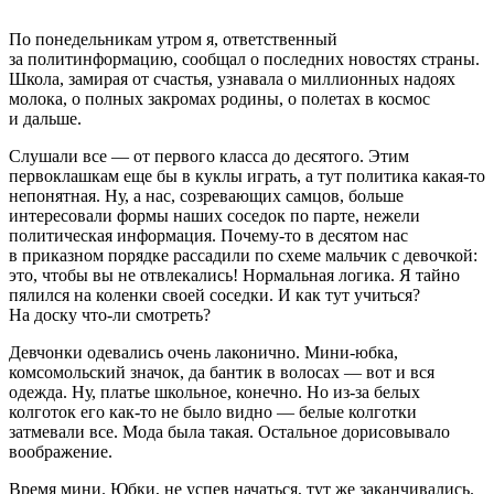
По понедельникам утром я, ответственный
за политинформацию, сообщал о последних новостях страны.
Школа, замирая от счастья, узнавала о миллионных надоях
молока, о полных закромах родины, о полетах в космос
и дальше.
Слушали все — от первого класса до десятого. Этим
первоклашкам еще бы в куклы играть, а тут политика какая-то
непонятная. Ну, а нас, созревающих самцов, больше
интересовали формы наших соседок по парте, нежели
политическая информация. Почему-то в десятом нас
в приказном порядке рассадили по схеме мальчик с девочкой:
это, чтобы вы не отвлекались! Нормальная логика. Я тайно
пялился на коленки своей соседки. И как тут учиться?
На доску что-ли смотреть?
Девчонки одевались очень лаконично. Мини-юбка,
комсомольский значок, да бантик в волосах — вот и вся
одежда. Ну, платье школьное, конечно. Но из-за белых
колготок его как-то не было видно — белые колготки
затмевали все. Мода была такая. Остальное дорисовывало
воображение.
Время мини. Юбки, не успев начаться, тут же заканчивались.