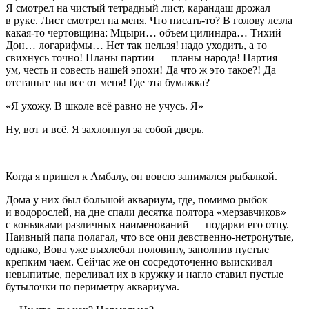
Я смотрел на чистый тетрадный лист, карандаш дрожал
в руке. Лист смотрел на меня. Что писать-то? В голову лезла
какая-то чертовщина: Мцыри… объем цилиндра… Тихий
Дон… логарифмы… Нет так нельзя! надо уходить, а то
свихнусь точно! Планы партии — планы народа! Партия —
ум, честь и совесть нашей эпохи! Да что ж это такое?! Да
отстаньте вы все от меня! Где эта бумажка?
«Я ухожу. В школе всё равно не учусь. Я»
Ну, вот и всё. Я захлопнул за собой дверь.
Когда я пришел к Амбалу, он вовсю занимался рыбалкой.
Дома у них был большой аквариум, где, помимо рыбок
и водорослей, на дне спали десятка полтора «мерзавчиков»
с коньяками различных наименований — подарки его отцу.
Наивный папа полагал, что все они
девств
енно-нетронутые,
однако, Вова уже выхлебал половину, заполнив пустые
крепким чаем. Сейчас же он сосредоточенно выискивал
невыпитые, переливал их в кружку и нагло ставил пустые
бутылочки по периметру аквариума.