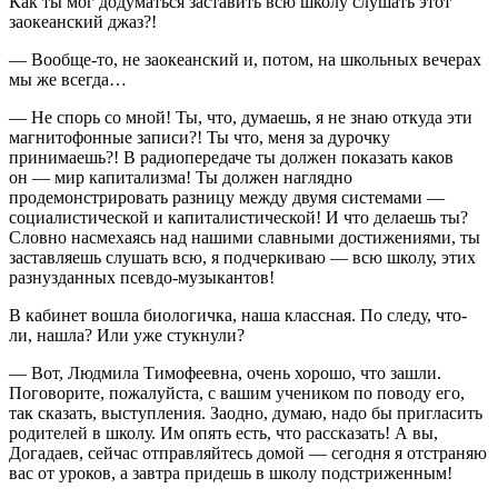
Как ты мог додуматься заставить всю школу слушать этот
заокеанский джаз?!
— Вообще-то, не заокеанский и, потом, на школьных вечерах
мы же всегда…
— Не спорь со мной! Ты, что, думаешь, я не знаю откуда эти
магнитофонные записи?! Ты что, меня за дурочку
принимаешь?! В радиопередаче ты должен показать каков
он — мир капитализма! Ты должен наглядно
продемонстрировать разницу между двумя системами —
социалистической и капиталистической! И что делаешь ты?
Словно насмехаясь над нашими славными достижениями, ты
заставляешь слушать всю, я подчеркиваю — всю школу, этих
разнузданных псевдо-музыкантов!
В кабинет вошла биологичка, наша классная. По следу, что-
ли, нашла? Или уже стукнули?
— Вот, Людмила Тимофеевна, очень хорошо, что зашли.
Поговорите, пожалуйста, с вашим учеником по поводу его,
так сказать, выступления. Заодно, думаю, надо бы пригласить
родителей в школу. Им опять есть, что рассказать! А вы,
Догадаев, сейчас отправляйтесь домой — сегодня я отстраняю
вас от уроков, а завтра придешь в школу подстриженным!