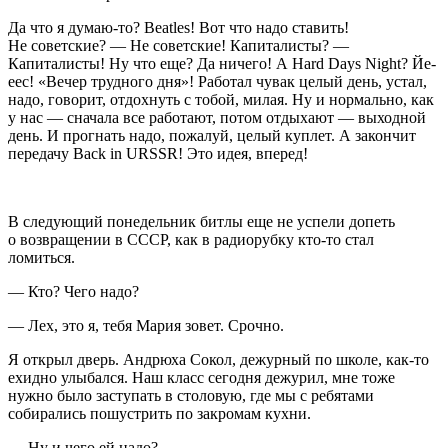
Да что я думаю-то? Beatles! Вот что надо ставить!
Не советские? — Не советские! Капиталисты? —
Капиталисты! Ну что еще? Да ничего! A Hard Days Night? Йе-
еес! «Вечер трудного дня»! Работал чувак целый день, устал,
надо, говорит, отдохнуть с тобой, милая. Ну и нормально, как
у нас — сначала все работают, потом отдыхают — выходной
день. И прогнать надо, пожалуй, целый куплет. А закончит
передачу Back in URSSR! Это идея, вперед!
В следующий понедельник битлы еще не успели допеть
о возвращении в СССР, как в радиорубку кто-то стал
ломиться.
— Кто? Чего надо?
— Лех, это я, тебя Мария зовет. Срочно.
Я открыл дверь. Андрюха Сокол, дежурный по школе, как-то
ехидно улыбался. Наш класс сегодня дежурил, мне тоже
нужно было заступать в столовую, где мы с ребятами
собирались пошустрить по закромам кухни.
— Ну и чего ей надо?