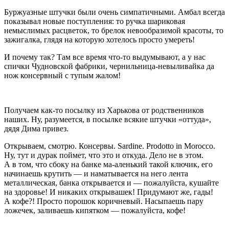
Буржуазные штучки были очень симпатичными. Амбал всегда
показывал новые поступления: то ручка шариковая
немыслимых расцветок, то брелок невообразимой красоты, то
зажигалка, глядя на которую хотелось просто умереть!
И почему так? Там все время что-то выдумывают, а у нас
спички Чудновской фабрики, чернильница-невыливайка да
нож консервный с тупым жалом!
Получаем как-то посылку из Харькова от родственников
наших. Ну, разумеется, в посылке всякие штучки «оттуда»,
дядя Дима привез.
Открываем, смотрю. Консервы. Sardine. Prodotto in Morocco.
Ну, тут и дурак поймет, что это и откуда. Дело не в этом.
А в том, что сбоку на банке ма-аленький такой ключик, его
начинаешь крутить — и наматывается на него лента
металлическая, банка открывается и — пожалуйста, кушайте
на здоровье! И никаких открывашек! Придумают же, гады!
А кофе?! Просто
порош
ок коричневый. Насыпаешь пару
ложечек, заливаешь кипятком — пожалуйста, кофе!