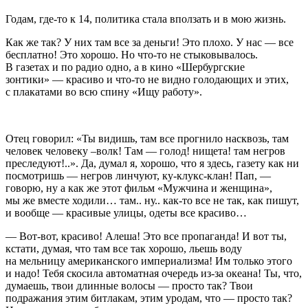
Годам, где-то к 14, политика стала вползать и в мою жизнь.
Как же так? У них там все за деньги! Это плохо. У нас — все
бесплатно! Это хорошо. Но что-то не стыковывалось.
В газетах и по радио одно, а в кино «Шербургские
зонтики» — красиво и что-то не видно голодающих и этих,
с плакатами во всю спину «Ищу работу».
Отец говорил: «Ты видишь, там все прогнило насквозь, там
человек человеку –волк! Там — голод! нищета! там негров
преследуют!..». Да, думал я, хорошо, что я здесь, газету как ни
посмотришь — негров линчуют, ку-клукс-клан! Пап, —
говорю, ну а как же этот фильм «Мужчина и женщина»,
мы же вместе ходили… там.. ну.. как-то все не так, как пишут,
и вообще — красивые улицы, одеты все красиво…
— Вот-вот, красиво! Алеша! Это все пропаганда! И вот ты,
кстати, думая, что там все так хорошо, льешь воду
на мельницу
америк
анского империализма! Им только этого
и надо! Тебя скосила автоматная очередь из-за океана! Ты, что,
думаешь, твои длинные волосы — просто так? Твои
подражания этим битлакам, этим уродам, что — просто так?