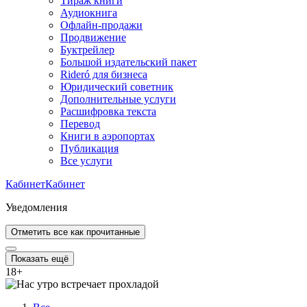
Тираж книги
Аудиокнига
Офлайн-продажи
Продвижение
Буктрейлер
Большой издательский пакет
Rideró для бизнеса
Юридический советник
Дополнительные услуги
Расшифровка текста
Перевод
Книги в аэропортах
Публикация
Все услуги
Кабинет
Кабинет
Уведомления
Отметить все как прочитанные
Показать ещё
18
+