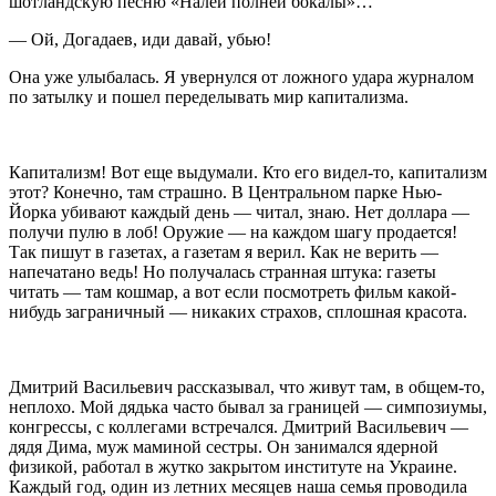
шотландскую песню «Налей полней бокалы»…
— Ой, Догадаев, иди давай, убью!
Она уже улыбалась. Я увернулся от ложного удара журналом
по затылку и пошел переделывать мир капитализма.
Капитализм! Вот еще выдумали. Кто его видел-то, капитализм
этот? Конечно, там страшно. В Центральном парке Нью-
Йорка убивают каждый день — читал, знаю. Нет доллара —
получи пулю в лоб! Оружие — на каждом шагу продается!
Так пишут в газетах, а газетам я верил. Как не верить —
напечатано ведь! Но получалась странная штука: газеты
читать — там кошмар, а вот если посмотреть фильм какой-
нибудь заграничный — никаких страхов, сплошная красота.
Дмитрий Васильевич рассказывал, что живут там, в общем-то,
неплохо. Мой дядька часто бывал за границей — симпозиумы,
конгрессы, с коллегами встречался. Дмитрий Васильевич —
дядя Дима, муж маминой сестры. Он занимался ядерной
физикой, работал в жутко закрытом институте на
Украи
не.
Каждый год, один из летних месяцев наша семья проводила