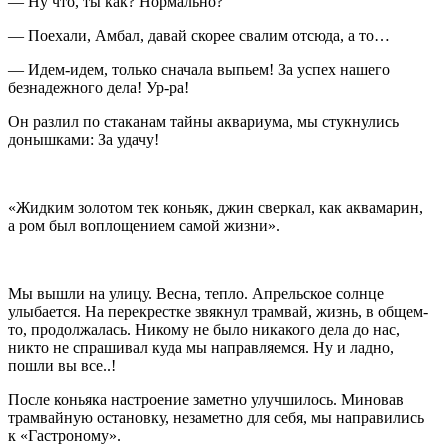
— Ну что, ты как? Нормально?
— Поехали, Амбал, давай скорее свалим отсюда, а то…
— Идем-идем, только сначала выпьем! За успех нашего
безнадежного дела! Ур-ра!
Он разлил по стаканам тайны аквариума, мы стукнулись
донышками: За удачу!
«Жидким золотом тек
конья
к, джин сверкал, как аквамарин,
а ром был воплощением самой жизни».
Мы вышли на улицу. Весна, тепло. Апрельское солнце
улыбается. На перекрестке звякнул трамвай, жизнь, в общем-
то, продолжалась. Никому не было никакого дела до нас,
никто не спрашивал куда мы направляемся. Ну и ладно,
пошли вы все..!
После коньяка настроение заметно улучшилось. Миновав
трамвайную остановку, незаметно для себя, мы направились
к «Гастроному».