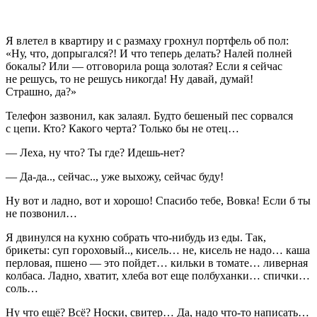
Я влетел в квартиру и с размаху грохнул портфель об пол:
«Ну, что, допрыгался?! И что теперь делать? Налей полней
бокалы? Или — отговорила роща золотая? Если я сейчас
не решусь, то не решусь никогда! Ну давай, думай!
Страшно, да?»
Телефон зазвонил, как залаял. Будто бешеный пес сорвался
с цепи. Кто? Какого черта? Только бы не отец…
— Леха, ну что? Ты где? Идешь-нет?
— Да-да.., сейчас.., уже выхожу, сейчас буду!
Ну вот и ладно, вот и хорошо! Спасибо тебе, Вовка! Если б ты
не позвонил…
Я двинулся на кухню собрать что-нибудь из еды. Так,
брикеты: суп гороховый.., кисель… не, кисель не надо… каша
перловая, пшено — это пойдет… кильки в томате… ливерная
колбаса. Ладно, хватит, хлеба вот еще полбуханки… спички…
соль…
Ну что ещё? Всё? Носки, свитер… Да, надо что-то написать…