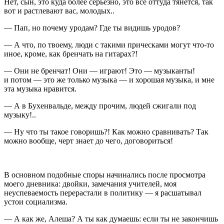
Нет, сын, это куда более серьезно, это все оттуда тянется, так
вот и
растле
вают вас, молодых..
— Пап, но почему уродам? Где ты видишь уродов?
— А что, по твоему, люди с такими прическами могут что-то
иное, кроме, как бренчать на гитарах?!
— Они не бренчат! Они — играют! Это — музыканты!
и потом — это же только музыка — и хорошая музыка, и мне
эта музыка нравится.
— А в Бухенвальде, между прочим, людей сжигали под
музыку!..
— Ну что ты такое говоришь?! Как можно сравнивать? Так
можно вообще, черт знает до чего, договориться!
В основном подобные споры начинались после просмотра
моего дневника: двойки, замечания учителей, моя
неуспеваемость перерастали в политику — я расшатывал
устои социализма.
— A как же, Алеша? A ты как думаешь: если ты не закончишь