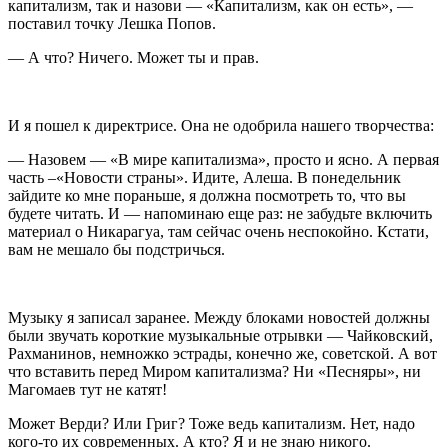
капитализм, так и назови — «Капитализм, как он есть», —
поставил точку Лешка Попов.
— А что? Ничего. Может ты и прав.
И я пошел к директрисе. Она не одобрила нашего творчества:
— Назовем — «В мире капитализма», просто и ясно. А первая
часть –«Новости страны». Идите, Алеша. В понедельник
зайдите ко мне пораньше, я должна посмотреть то, что вы
будете читать. И — напоминаю еще раз: не забудьте включить
материал о Никарагуа, там сейчас очень неспокойно. Кстати,
вам не мешало бы подстричься.
Музыку я записал заранее. Между блоками новостей должны
были звучать короткие музыкальные отрывки — Чайковский,
Рахманинов, немножко эстрады, конечно же, советской. А вот
что вставить перед Миром капитализма? Ни «Песняры», ни
Магомаев тут не катят!
Может Верди? Или Григ? Тоже ведь капитализм. Нет, надо
кого-то их современных. А кто? Я и не знаю никого.