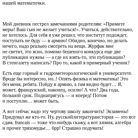
нашей математички.
Мой дневник пестрел замечаниями родителям: «Примите
меры! Ваш сын не желает учиться!». Учиться, действительно,
не хотелось. Для себя я уже решил, что институт подождет,
поступать не буду — в армию! Обидно, конечно, но делать
нечего, надо реально смотреть на вещи. Журфак мне
не светит, это ясно, помимо бешеного конкурса еще две
публикации нужны — а где их взять-то, эти публикации?
В стенгазету написать? Про то, какой я примерный ученик?
Есть еще горный и гидрометеорологический в университете.
Вроде бы интересно, но..! Опять физика и математика! Это
без меня, ребята. Пойду в армию, а там видно будет… Я,
может, французский, наконец, осилю! А что? Два года,
большой срок. Поднапрягусь — и вперед! Потом
и поступлю… может быть.
А вот сейчас надо эту чертову школу закончить! Экзамены!
Придумал же кто-то. Ну, русскийлитератураистория — это все
сдам, francais — тоже что-нибудь скажу, а вот химия, алгебра
и прочее тряхомудье… брр! Страшно подумать!