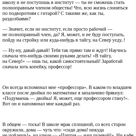
школу и не поступишь в институт — ты не сможешь стать
полноправным
член
ом общества! Что, всю жизнь слоняться
по подворотням с гитарой? С такими же, как ты,
раздолбаями?
— Значит, если не институт, если просто рабочий —
не полноправный
член
, да? Я, может, и не буду поступать,
пойду на стройку или куда-нибудь в тайгу, на Север уеду..!
— Ну-ну, давай-давай! Тебя так прямо там и ждут! Научись
сначала что-нибудь своими руками делать! «В тайгу,
на Север!» — ишь ты, какой самостоятельный! Заработай
сначала хоть копейку, профессор!
Он всегда вспоминал мне «профессора». В каком-то младшем
классе после двойки по математике я запальчиво брякнул:
«Подумаешь — двойка! Я, может, еще профессором стану!».
Вот он и напоминал мне каждый раз.
В общем — тоска! В школе мрак сплошной, со всех сторон
окружили, дома — чуть что: «сиди дома! никуда
не пойдешь!», на улице — «Партия — наш рулевой!». Ни кафе