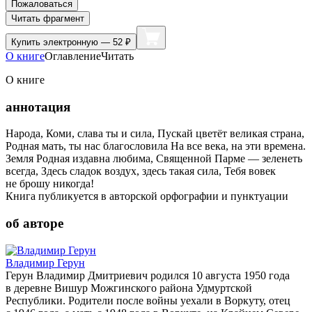
Пожаловаться
Читать фрагмент
Купить
электронную — 52 ₽
О книге
Оглавление
Читать
О книге
аннотация
Народа, Коми, слава ты и сила, Пускай цветёт великая страна,
Родная мать, ты нас благословила На все века, на эти времена.
Земля Родная издавна любима, Священной Парме — зеленеть
всегда, Здесь сладок воздух, здесь такая сила, Тебя вовек
не брошу никогда!
Книга публикуется в авторской орфографии и пунктуации
об авторе
Владимир Герун
Герун Владимир Дмитриевич родился 10 августа 1950 года
в деревне Вишур Можгинского района Удмуртской
Республики. Родители после войны уехали в Воркуту, отец