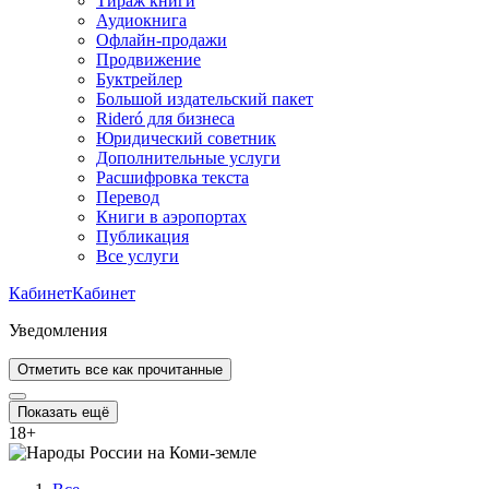
Тираж книги
Аудиокнига
Офлайн-продажи
Продвижение
Буктрейлер
Большой издательский пакет
Rideró для бизнеса
Юридический советник
Дополнительные услуги
Расшифровка текста
Перевод
Книги в аэропортах
Публикация
Все услуги
Кабинет
Кабинет
Уведомления
Отметить все как прочитанные
Показать ещё
18
+