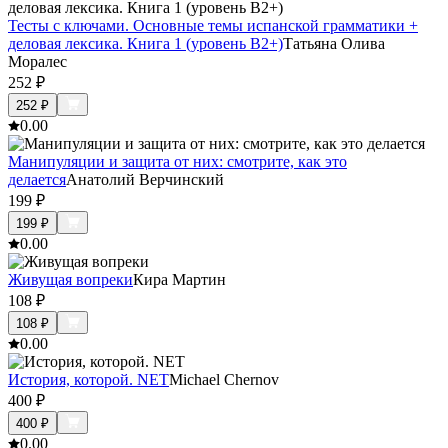
Тесты с ключами. Основные темы испанской грамматики +
деловая лексика. Книга 1 (уровень В2+)
Татьяна Олива
Моралес
252
₽
252
₽
0.0
0
Манипуляции и защита от них: смотрите, как это
делается
Анатолий Верчинский
199
₽
199
₽
0.0
0
Живущая вопреки
Кира Мартин
108
₽
108
₽
0.0
0
История, которой. NET
Michael Chernov
400
₽
400
₽
0.0
0