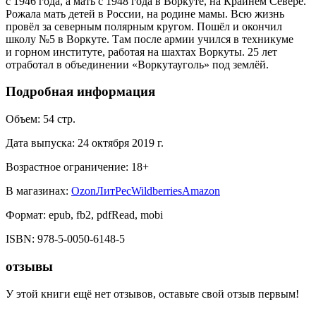
с 1946 года, а мать с 1948 года в Воркуте, на Крайнем Севере.
Рожала мать детей в России, на родине мамы. Всю жизнь
провёл за северным полярным кругом. Пошёл и окончил
школу №5 в Воркуте. Там после армии учился в техникуме
и горном институте, работая на шахтах Воркуты. 25 лет
отработал в объединении «Воркутауголь» под землёй.
Подробная информация
Объем:
54
стр.
Дата выпуска:
24 октября 2019 г.
Возрастное ограничение:
18
+
В магазинах:
Ozon
ЛитРес
Wildberries
Amazon
Формат:
epub, fb2, pdfRead, mobi
ISBN:
978-5-0050-6148-5
отзывы
У этой книги ещё нет отзывов, оставьте свой отзыв первым!