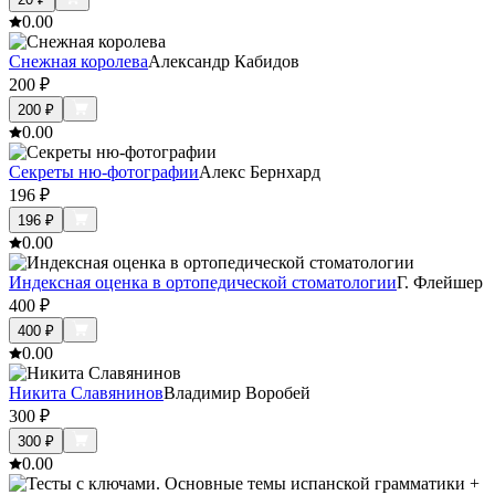
0.0
0
Снежная королева
Александр Кабидов
200
₽
200
₽
0.0
0
Секреты ню-фотографии
Алекс Бернхард
196
₽
196
₽
0.0
0
Индексная оценка в ортопедической стоматологии
Г. Флейшер
400
₽
400
₽
0.0
0
Никита Славянинов
Владимир Воробей
300
₽
300
₽
0.0
0