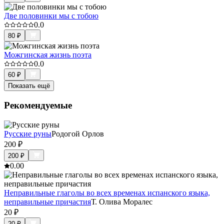
Две половинки мы с тобою
0.0
80
₽
Можгинская жизнь поэта
0.0
60
₽
Показать ещё
Рекомендуемые
Русские руны
Родогой Орлов
200
₽
200
₽
0.0
0
Неправильные глаголы во всех временах испанского языка,
неправильные причастия
Т. Олива Моралес
20
₽
20
₽