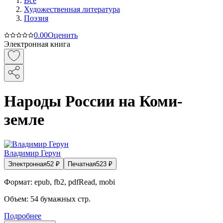
Все
Художественная литература
Поэзия
0.0
0
Оценить
Электронная книга
Народы России на Коми-
земле
Владимир Герун
Электронная
52
₽
Печатная
523
₽
Формат:
epub, fb2, pdfRead, mobi
Объем:
54
бумажных стр.
Подробнее