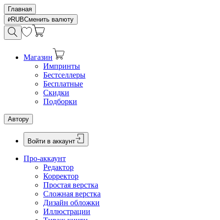
Главная
RUB
Сменить валюту
Магазин
Импринты
Бестселлеры
Бесплатные
Скидки
Подборки
Автору
Войти в аккаунт
Про-аккаунт
Редактор
Корректор
Простая верстка
Сложная верстка
Дизайн обложки
Иллюстрации