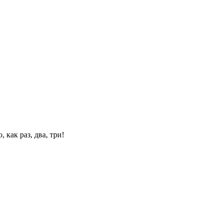
 как раз, два, три!