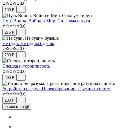
0.0
100
₽
Путь Воина. Война и Мир. Сила ума и духа
0.0
276
₽
Не суди. Не судим будешь
0.0
200
₽
Спешка и торопливость
0.0
200
₽
Устройство разума. Проектирование разумных систем
0.0
200
₽
Показать ещё