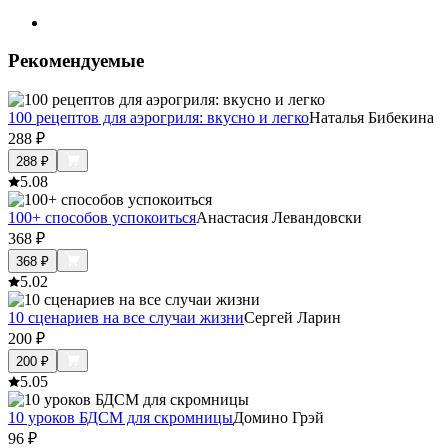
Рекомендуемые
100 рецептов для аэрогриля: вкусно и легко
Наталья Бибекина
288
₽
288
₽
5.0
8
100+ способов успокоиться
Анастасия Левандовски
368
₽
368
₽
5.0
2
10 сценариев на все случаи жизни
Сергей Ларин
200
₽
200
₽
5.0
5
10 уроков БДСМ для скромницы
Домино Грэй
96
₽