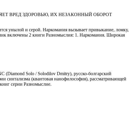
ЕТ ВРЕД ЗДОРОВЬЮ, ИХ НЕЗАКОННЫЙ ОБОРОТ
ится унылой и серой. Наркомания вызывает привыкание, ломку,
рник включены 2 книги Разномыслия: 1. Наркомания. Широкая
 (Diamond Solo / Solodilov Dmitry), русско-болгарский
фии синтализма (квантовая нанофилософия), рассматривающей
 книг серии Разномыслие.