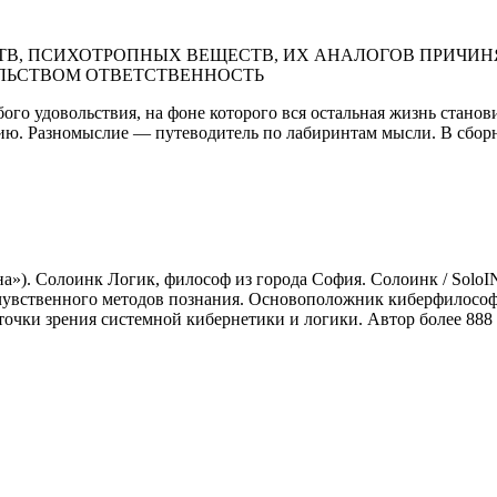
В, ПСИХОТРОПНЫХ ВЕЩЕСТВ, ИХ АНАЛОГОВ ПРИЧИНЯ
ЛЬСТВОМ ОТВЕТСТВЕННОСТЬ
ого удовольствия, на фоне которого вся остальная жизнь станов
ссию. Разномыслие — путеводитель по лабиринтам мысли. В сбо
»). Солоинк Логик, философ из города София. Солоинк / SoloINC
 чувственного методов познания. Основоположник киберфилосо
очки зрения системной кибернетики и логики. Автор более 888