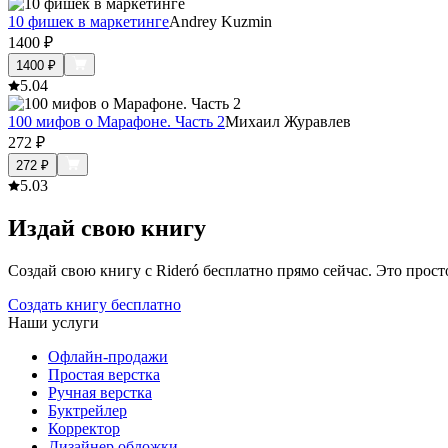
10 фишек в маркетинге
Andrey Kuzmin
1400
₽
1400
₽
5.0
4
100 мифов о Марафоне. Часть 2
Михаил Журавлев
272
₽
272
₽
5.0
3
Издай свою книгу
Создай свою книгу с Rideró бесплатно прямо сейчас. Это просто,
Создать книгу бесплатно
Наши услуги
Офлайн-продажи
Простая верстка
Ручная верстка
Буктрейлер
Корректор
Дизайнер обложки