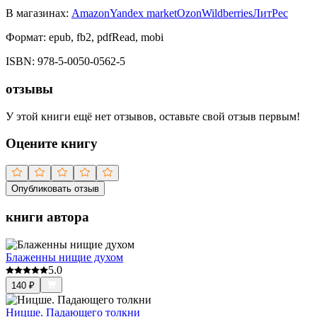
В магазинах:
Amazon
Yandex market
Ozon
Wildberries
ЛитРес
Формат:
epub, fb2, pdfRead, mobi
ISBN:
978-5-0050-0562-5
отзывы
У этой книги ещё нет отзывов, оставьте свой отзыв первым!
Оцените книгу
Опубликовать отзыв
книги автора
Блаженны нищие духом
5.0
140
₽
Ницше. Падающего толкни