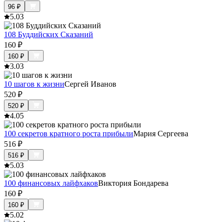
96
₽
5.0
3
108 Буддийских Сказаний
160
₽
160
₽
3.0
3
10 шагов к жизни
Сергей Иванов
520
₽
520
₽
4.0
5
100 секретов кратного роста прибыли
Мария Сергеева
516
₽
516
₽
5.0
3
100 финансовых лайфхаков
Виктория Бондарева
160
₽
160
₽
5.0
2