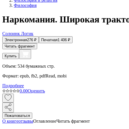
Философия и религия
Философия
Наркомания. Широкая тракт
Солоинк Логик
Электронная
276
₽
Печатная
1 406
₽
Читать фрагмент
Купить
Объем:
534
бумажных стр.
Формат:
epub, fb2, pdfRead, mobi
Подробнее
0.0
0
Оценить
Пожаловаться
О книге
отзывы
Оглавление
Читать фрагмент