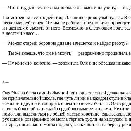
— Что-нибудь в чем не стыдно было бы выйти на улицу, — взд
Посмотрев на все это действо, Оля лишь криво улыбнулась. В 
несколько рублишек. Отчим не работал, предпочитая проводить
и наконец-то съехать от него. Возможно, в следующем году, ра
в десятый класс…
— Может старый боров на диване зачешется и найдет работу? 
— Ты же знаешь, что он не может, — раздраженно прошипела м
— Ну конечно, конечно, — вздохнула Оля и не обращая никак
***
Оля Уваева была самой обычной пят
надцатилетн
ей девчонкой 
не примечательной школе, где чуть ли ни на каждом стуле в кл
компании друзей и говорить о чем-то своем. Училась Оля средн
с очень большой натяжкой сердобольными учителями. Не отлич
помогали выделиться из общей массы: короткие, едва закрываю
рубашки и совершенно не могла терпеть туфли на каблуках, и 
гитары, после часто могла подолгу засиживаться на берегу ре