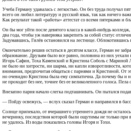
Учеба Герману удавалась с легкостью. Он без труда получал п
всего он любил литературу и русский язык, так как ничего важ
Как результат такой «работы» аттестат со всеми пятерками и б
Он бы мог уйти после девятого класса в какой-нибудь колледж,
два года, чтобы уж наверняка закрепить за собой статус отли
Задумавшись, Гилёв остановился на лестнице. Облокотившись н
Окончательно решив остаться в десятом классе, Герман не заб
образование. Друзьям было все равно, половина из них уехали
Игорь Сафин, Тоха Каменский и Кристина Соболь с Мариной Л
не было ни хитрости, ни шарма, ни капли изворотливости, кот
внимания, предпочитая общаться с парнями и Кристиной. От это
но очевидно Кристина была ему симпатична. Да почему бы и н
не проходит без нее, точнее без ее великолепного голоса. Пела
Внезапно парня начало слегка подташнивать. Он пытался подави
— Пойду освежусь, — вслух сказал Герман и направился в бас
Солнце припекало, от вчерашнего утреннего дождя не осталос
вечеринку, последствия которой были ощутимы не только при в
не удалось. Из воды показались головы Игоря и Тохи.