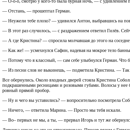
— О-о-о, смотрю у кого-то была бурная ночь, — с удивлением 
— Отстань, — прошептал Герман.
— Неужели тебе плохо? — удивился Антон, выбравшись на пове
— В этот раз случилось, — с раздражением ответил Гилёв. Сейча
— А где Кристина? — спросила молчавшая до этого на соседне
— Как же! — усмехнулся Сафин, надевая на мокрое тело банны
— Потому что я классный, — сам себе улыбнулся Герман. Что бы 
— Из песни слов не выкинешь, — подметила Кристина. — Так 
Все обернулись. Около входных дверей стояла Кристина Собол
подкрашенными ресницами и розовыми губами. Волосы у нее б
ровный прямой пробор.
— Ну и чего вы уставились? — вопросительно посмотрела Соб
— Ничего, — ответила Марина. — Просто мы тебя искали.
— Во– первых не мы, а ты, — прервал Игорь и тут же обернулся
Девушка никак на это не отреагировала. Присев рядом с Германо