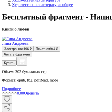
Художественная литература
Художественная литература: общее
Бесплатный фрагмент - Напи
Книги о любви
Лина Андреева
Электронная
196
₽
Печатная
944
₽
Читать фрагмент
Купить
Объем:
302
бумажных стр.
Формат:
epub, fb2, pdfRead, mobi
Подробнее
0.0
0
Оценить