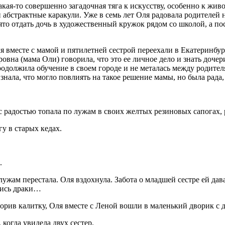
акая-то совершенно загадочная тяга к искусству, особенно к живо
 абстрактные каракули. Уже в семь лет Оля радовала родителей 
о отдать дочь в художественный кружок рядом со школой, а по
я вместе с мамой и пят
илетн
ей сестрой переехали в Екатеринбур
вна (мама Оли) говорила, что это ее личное дело и знать дочер
родолжила обучение в своем городе и не металась между родите
знала, что могло повлиять на такое решение мамы, но была рада
 с радостью топала по лужам в своих желтых резиновых сапогах,
у в старых кедах.
.
жам перестала. Оля вздохнула. Забота о младшей сестре ей давал
лись драки…
творив калитку, Оля вместе с Леной вошли в маленький дворик с 
когда увидела двух сестер.