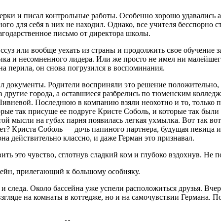
ятерки и писал контрольные работы. Особенно хорошо удавались 
ного для себя в них не находил. Однако, все учителя бесспорно
лагодарственное письмо от директора школы.
 ссуз или вообще уехать из страны и продолжить свое обучение з
чника и несомненного лидера. Или же просто не имел ни малейше
а перила, он снова погрузился в воспоминания.
рал документы. Родители восприняли это решение положительно,
 в другие города, а оставшиеся разбрелись по тюменским коллед
ивневой. Последнюю в компанию взяли неохотно и то, только по
орые так присуще ее подруге Кристе Соболь, и которые так был
й мысли на губах парня появилась легкая ухмылка. Вот так вот и
ет? Криста Соболь — дочь папиного партнера, будущая певица и
 она действительно классно, и даже Герман это признавал.
ть это чувство, сглотнув сладкий ком и глубоко вздохнув. Не п
сейн, прилегающий к большому особняку.
ь и следа. Около бассейна уже успели расположиться друзья. В
згляде на комнаты в коттедже, но и на самочувствии Германа. П