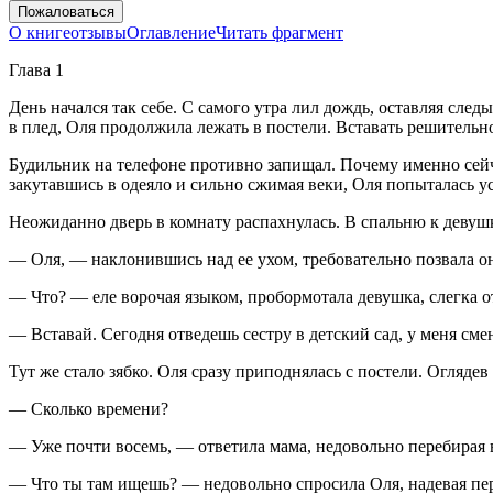
Пожаловаться
О книге
отзывы
Оглавление
Читать фрагмент
Глава 1
День начался так себе. С самого утра лил дождь, оставляя сле
в плед, Оля продолжила лежать в постели. Вставать решительн
Будильник на телефоне противно запищал. Почему именно сейч
закутавшись в одеяло и сильно сжимая веки, Оля попыталась у
Неожиданно дверь в комнату распахнулась. В спальню к девушк
— Оля, — наклонившись над ее ухом, требовательно позвала он
— Что? — еле ворочая языком, пробормотала девушка, слегка о
— Вставай. Сегодня отведешь сестру в детский сад, у меня сме
Тут же стало зябко. Оля сразу приподнялась с постели. Оглядев
— Сколько времени?
— Уже почти восемь, — ответила мама, недовольно перебирая 
— Что ты там ищешь? — недовольно спросила Оля, надевая п