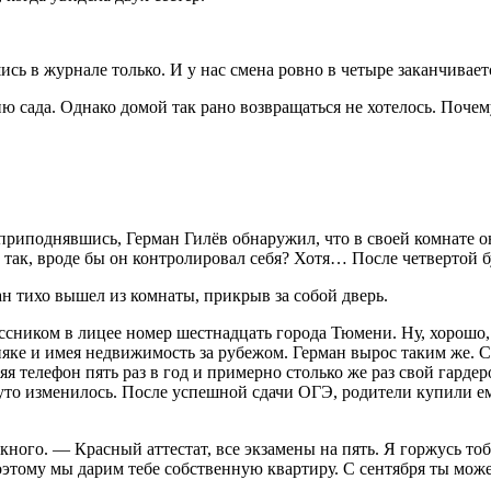
 в журнале только. И у нас смена ровно в четыре заканчиваетс
сада. Однако домой так рано возвращаться не хотелось. Почему 
 приподнявшись, Герман Гилёв обнаружил, что в своей комнате о
то так, вроде бы он контролировал себя? Хотя… После четвертой
н тихо вышел из комнаты, прикрыв за собой дверь.
ссником в лицее номер шест
надцат
ь города Тюмени. Ну, хорошо
няке и имея недвижимость за рубежом. Герман вырос таким же. С
 телефон пять раз в год и примерно столько же раз свой гардеро
руто изменилось. После успешной сдачи ОГЭ, родители купили 
ного. — Красный аттестат, все экзамены на пять. Я горжусь тоб
Поэтому мы дарим тебе собственную квартиру. С сентября ты мо