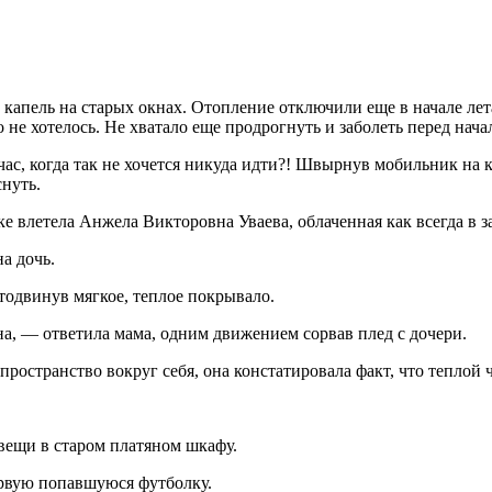
ды капель на старых окнах. Отопление отключили еще в начале л
о не хотелось. Не хватало еще продрогнуть и заболеть перед нач
ас, когда так не хочется никуда идти?! Швырнув мобильник на 
снуть.
е влетела Анжела Викторовна Уваева, облаченная как всегда в 
а дочь.
тодвинув мягкое, теплое покрывало.
на, — ответила мама, одним движением сорвав плед с дочери.
 пространство вокруг себя, она констатировала факт, что теплой
вещи в старом платяном шкафу.
ервую попавшуюся футболку.