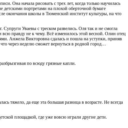
писи. Она начала рисовать с трех лет, когда только научилась
не детскими портретами на плохой оберточной бумаге
сле окончания школы в Тюменский институт культуры, на что
г. Супруги Уваевы с треском развелись. Оля так и не смогла
и всю правду не к чему. Всё изменилось этой весной. Олин отец
лями. Анжела Викторовна сдалась и пошла на уступки, приняв
, что через неделю сможет вернуться в родной город…
 разбрызгивая по всюду грязные капли.
ась тяжело, да еще эта большая разница в возрасте. Не всегда
детской площадкой, где уже вовсю играли другие дети.