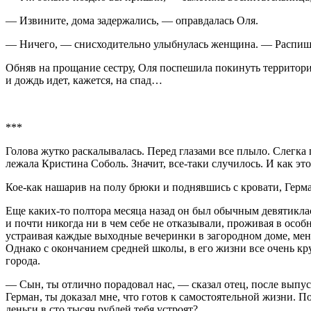
— Извините, дома задержались, — оправдалась Оля.
— Ничего, — снисходительно улыбнулась женщина. — Распишись
Обняв на прощание сестру, Оля поспешила покинуть территорию 
и дождь идет, кажется, на спад…
***
Голова жутко раскалывалась. Перед глазами все плыло. Слегка
лежала Кристина Соболь. Значит, все-таки случилось. И как э
Кое-как нашарив на полу брюки и поднявшись с кровати, Герма
Еще каких-то полтора месяца назад он был обычным девятикла
и почти никогда ни в чем себе не отказывали, проживая в особ
устраивая каждые выходные вечеринки в загородном доме, меняя
Однако с окончанием средней школы, в его жизни все очень к
города.
— Сын, ты отлично порадовал нас, — сказал отец, после выпуск
Герман, ты доказал мне, что готов к самостоятельной жизни. 
деньги в сто тысяч рублей тебя устроят?