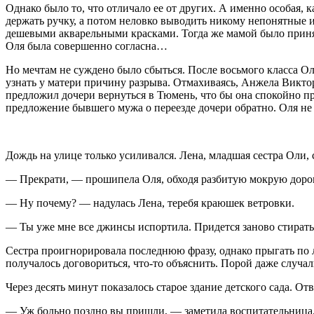
Однако было то, что отличало ее от других. А именно особая, к
держать ручку, а потом неловко выводить никому непонятные и
дешевыми акварельными красками. Тогда же мамой было принят
Оля была совершенно согласна…
Но мечтам не суждено было сбыться. После восьмого класса Ол
узнать у матери причину разрыва. Отмахиваясь, Анжела Викторо
предложил дочери вернуться в Тюмень, что бы она спокойно п
предложение бывшего мужа о переезде дочери обратно. Оля не 
Дождь на улице только усиливался. Лена, младшая сестра Оли,
— Прекрати, — прошипела Оля, обходя разбитую мокрую дорог
— Ну почему? — надулась Лена, теребя краюшек ветровки.
— Ты уже мне все джинсы испортила. Придется заново стирать
Сестра проигнорировала последнюю фразу, однако прыгать по лу
получалось договориться, что-то объяснить. Порой даже случа
Через десять минут показалось старое здание детского сада. О
— Уж больно поздно вы пришли, — заметила воспитательница, 