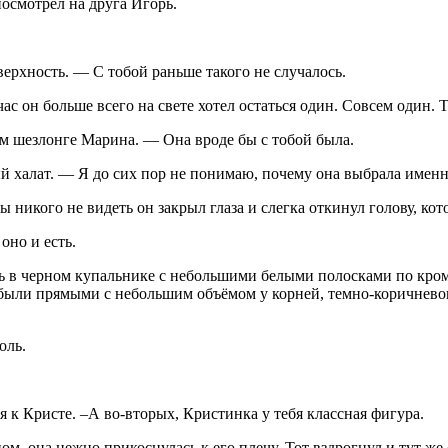
посмотрел на друга Игорь.
рхность. — С тобой раньше такого не случалось.
с он больше всего на свете хотел остаться один. Совсем один. Т
м шезлонге Марина. — Она вроде бы с тобой была.
й халат. — Я до сих пор не понимаю, почему она выбрала именн
никого не видеть он закрыл глаза и слегка откинул голову, кото
оно и есть.
ь в черном купальнике с небольшими белыми полосками по кромк
ыли прямыми с небольшим объёмом у корней, темно-коричневого
оль.
 к Кристе. –А во-вторых, Кристинка у тебя классная фигура.
м, она нежно прикоснулась к его плечу. Тот вздрогнул и тут же 