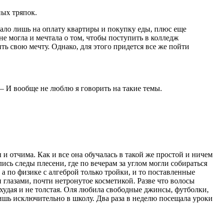
ных тряпок.
атало лишь на оплату квартиры и покупку еды, плюс еще
е могла и мечтала о том, чтобы поступить в колледж
ть свою мечту. Однако, для этого придется все же пойти
— И вообще не люблю я говорить на такие темы.
и отчима. Как и все она обучалась в такой же простой и ничем
лись следы плесени, где по вечерам за углом могли собираться
а по физике с алгеброй только тройки, и то поставленные
глазами, почти нетронутое косметикой. Разве что волосы
худая и не толстая. Оля любила свободные джинсы, футболки,
лишь исключительно в школу. Два раза в неделю посещала уроки