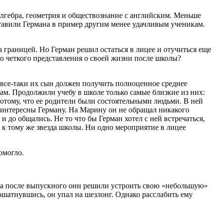
алгебра, геометрия и обществознание с английским. Меньше
 ставили Германа в пример другим менее удачливым ученикам.
а границей. Но Герман решил остаться в лицее и отучиться еще
го четкого представления о своей жизни после школы?
 все-таки их сын должен получить полноценное среднее
жам. Продолжили учебу в школе только самые близкие из них:
тому, что ее родители были состоятельными людьми. В ней
и интересны Герману. На Марину он не обращал никакого
 до общались. Не то что бы Герман хотел с ней встречаться,
 к тому же звезда школы. Ни одно мероприятие в лицее
омогло.
чера после выпускного они решили устроить свою «небольшую»
ошатнувшись, он упал на шезлонг. Однако расслабить ему