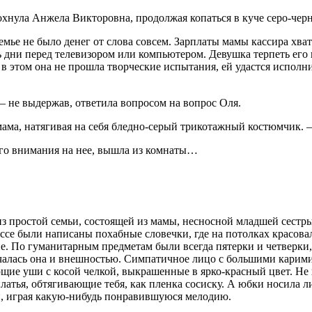
охнула Анжела Викторовна, продолжая копаться в куче серо-чер
семье не было денег от слова совсем. Зарплаты мамы кассира хв
 дни перед телевизором или компьютером. Девушка терпеть его н
з в этом она не прошла творческие испытания, ей удастся исполни
— не выдержав, ответила вопросом на вопрос Оля.
ама, натягивая на себя бледно-серый трикотажный костюмчик. 
ого внимания на нее, вышла из комнаты…
из простой семьи, состоящей из мамы, несносной младшей сестры 
ассе были написаны похабные словечки, где на потолках к
расов
а
е. По гуманитарным предметам были всегда пятерки и четверки, 
алась она и внешностью. Симпатичное лицо с большими карими 
щие уши с косой челкой, выкрашенные в ярко-красный цвет. Не 
платья, обтягивающие тебя, как пленка сосиску. А юбки носила 
ки, играя какую-нибудь понравившуюся мелодию.