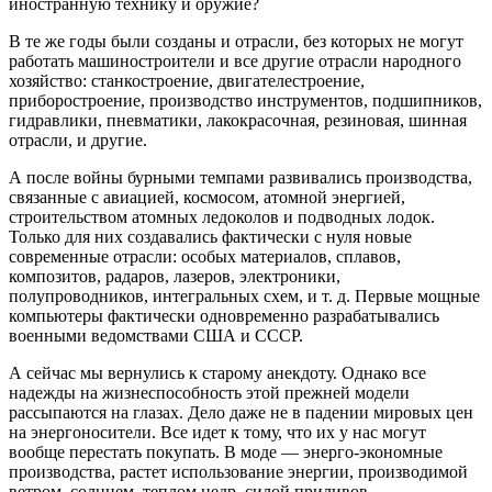
иностранную технику и оружие?
В те же годы были созданы и отрасли, без которых не могут
работать машиностроители и все другие отрасли народного
хозяйство: станкостроение, двигателестроение,
приборостроение, производство инструментов, подшипников,
гидравлики, пневматики, лакокрасочная, резиновая, шинная
отрасли, и другие.
А после войны бурными темпами развивались производства,
связанные с авиацией, космосом, атомной энергией,
строительством атомных ледоколов и подводных лодок.
Только для них создавались фактически с нуля новые
современные отрасли: особых материалов, сплавов,
композитов, радаров, лазеров, электроники,
полупроводников, интегральных схем, и т. д. Первые мощные
компьютеры фактически одновременно разрабатывались
военными ведомствами США и СССР.
А сейчас мы вернулись к старому анекдоту. Однако все
надежды на жизнеспособность этой прежней модели
рассыпаются на глазах. Дело даже не в падении мировых цен
на энергоносители. Все идет к тому, что их у нас могут
вообще перестать покупать. В моде — энерго-экономные
производства, растет использование энергии, производимой
ветром, солнцем, теплом недр, силой приливов.