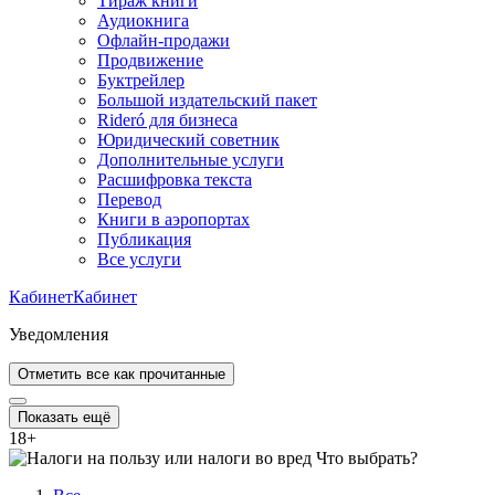
Тираж книги
Аудиокнига
Офлайн-продажи
Продвижение
Буктрейлер
Большой издательский пакет
Rideró для бизнеса
Юридический советник
Дополнительные услуги
Расшифровка текста
Перевод
Книги в аэропортах
Публикация
Все услуги
Кабинет
Кабинет
Уведомления
Отметить все как прочитанные
Показать ещё
18
+