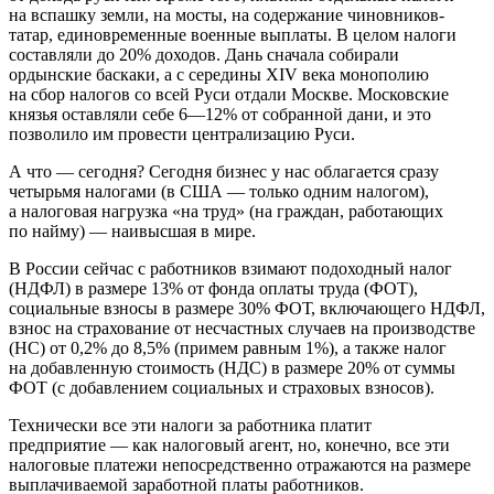
на вспашку земли, на мосты, на содержание чиновников-
татар, единовременные военные выплаты. В целом налоги
составляли до 20% доходов. Дань сначала собирали
ордынские баскаки, а с середины XIV века монополию
на сбор налогов со всей Руси отдали Москве. Московские
князья оставляли себе 6—12% от собранной дани, и это
позволило им провести централизацию Руси.
А что — сегодня? Сегодня бизнес у нас облагается сразу
четырьмя налогами (в США — только одним налогом),
а налоговая нагрузка «на труд» (на граждан, работающих
по найму) — наивысшая в мире.
В России сейчас с работников взимают подоходный налог
(НДФЛ) в размере 13% от фонда оплаты труда (ФОТ),
социальные взносы в размере 30% ФОТ, включающего НДФЛ,
взнос на страхование от несчастных случаев на производстве
(НС) от 0,2% до 8,5% (примем равным 1%), а также налог
на добавленную стоимость (НДС) в размере 20% от суммы
ФОТ (с добавлением социальных и страховых взносов).
Технически все эти налоги за работника платит
предприятие — как налоговый агент, но, конечно, все эти
налоговые платежи непосредственно отражаются на размере
выплачиваемой заработной платы работников.