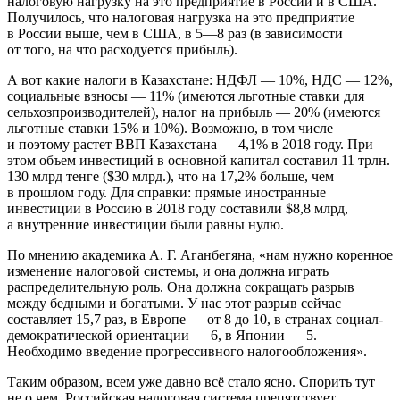
налоговую нагрузку на это предприятие в России и в США.
Получилось, что налоговая нагрузка на это предприятие
в России выше, чем в США, в 5—8 раз (в зависимости
от того, на что расходуется прибыль).
А вот какие налоги в Казахстане:
НДФЛ — 10%, НДС — 12%,
социальные взносы — 11% (имеются льготные ставки для
сельхозпроизводителей), налог на прибыль — 20% (имеются
льготные ставки 15% и 10%). Возможно, в том числе
и поэтому растет ВВП Казахстана — 4,1% в 2018 году. При
этом объем инвестиций в основной капитал составил 11 трлн.
130 млрд тенге ($30 млрд.), что на 17,2% больше, чем
в прошлом году.
Для справки: прямые иностранные
инвестиции в Россию в 2018 году составили $8,8 млрд,
а внутренние инвестиции были равны нулю.
По мнению академика А. Г. Аганбегяна,
«нам нужно коренное
изменение налоговой системы, и она должна играть
распределительную роль. Она должна сокращать разрыв
между бедными и богатыми. У нас этот разрыв сейчас
составляет 15,7 раз, в Европе — от 8 до 10, в странах социал-
демократической ориентации — 6, в Японии — 5.
Необходимо введение прогрессивного налогообложения».
Таким образом, всем уже давно всё стало ясно. Спорить тут
не о чем. Российская налоговая система
препятствует