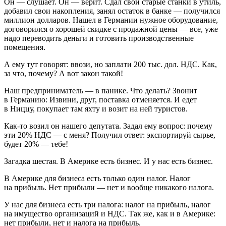
Он — слушает. Он — верит. Сдал свои старые станки в утиль,
добавил свои накопления, занял остаток в банке — получился
миллион долларов. Нашел в Германии нужное оборудование,
договорился о хорошей скидке с продажной цены — все, уже
надо переводить деньги и готовить производственные
помещения.
А ему тут говорят: ввози, но заплати 200 тыс. дол. НДС. Как,
за что, почему? А вот закон такой!
Наш предприниматель — в панике. Что делать? Звонит
в Германию: Извини, друг, поставка отменяется. И едет
в Ниццу, покупает там яхту и возит на ней туристов.
Как-то возил он нашего депутата. Задал ему вопрос: почему
эти 20% НДС — с меня? Получил ответ: экспортируй сырье,
будет 20% — тебе!
Загадка шестая.
В Америке есть бизнес. И у нас есть бизнес.
В Америке для бизнеса есть только один налог. Налог
на прибыль. Нет прибыли — нет и вообще никакого налога.
У нас для бизнеса есть три налога: налог на прибыль, налог
на имущество организаций и НДС. Так же, как и в Америке:
нет прибыли, нет и налога на прибыль.