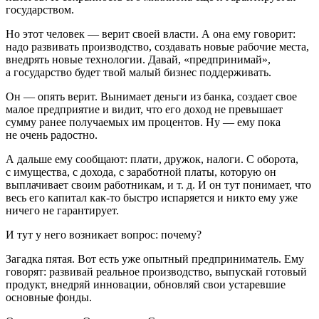
государством.
Но этот человек — верит своей власти. А она ему говорит:
надо развивать производство, создавать новые рабочие места,
внедрять новые технологии. Давай, «предпринимай»,
а государство будет твой малый бизнес поддерживать.
Он — опять верит. Вынимает деньги из банка, создает свое
малое предприятие и видит, что его доход не превышает
сумму ранее получаемых им процентов. Ну — ему пока
не очень радостно.
А дальше ему сообщают: плати, дружок, налоги. С оборота,
с имущества, с дохода, с заработной платы, которую он
выплачивает своим работникам, и т. д. И он тут понимает, что
весь его капитал как-то быстро испаряется и никто ему уже
ничего не гарантирует.
И тут у него возникает вопрос: почему?
Загадка пятая.
Вот есть уже опытный предприниматель. Ему
говорят: развивай реальное производство, выпускай готовый
продукт, внедряй инновации, обновляй свои устаревшие
основные фонды.