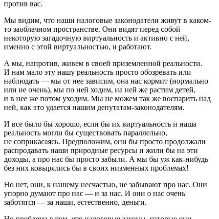
против вас.
Мы видим, что наши налоговые законодатели живут в каком-
то заоблачном пространстве. Они видят перед собой
некоторую загадочную виртуальность и активно с ней,
именно с этой виртуальностью, и работают.
А мы, напротив, живем в своей приземленной реальности.
И нам мало эту нашу реальность просто обозревать или
наблюдать — мы от нее зависим, она нас кормит (нормально
или не очень), мы по ней ходим, на ней же растим детей,
и в нее же потом уходим. Мы не можем так же воспарить над
ней, как это удается нашим депутатам-законодателям.
И все было бы хорошо, если бы их виртуальность и наша
реальность могли бы существовать параллельно,
не соприкасаясь. Предположим, они бы просто продолжали
распродавать наши природные ресурсы и жили бы на эти
доходы, а про нас бы просто забыли. А мы бы уж как-нибудь
без них ковырялись бы в своих низменных проблемах!
Но нет, они, к нашему несчастью, не забывают про нас. Они
упорно думают про нас — и за нас. И они о нас очень
заботятся — за наши, естественно, деньги.
Но проблема в том, что налоговые законы, которые они