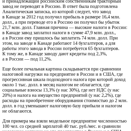
и принадлежащий российским собственникам тракторный
завод не переводят в Россию. В ответ была подготовлена
Аналитическая записка,
из которой следует, что завод
в Канаде за 2012 год получил прибыль в размере 16,4 млн.
долл., а при переводе его в Россию он получил бы убыток
21,7 млн. долл. Главная причина — высокие налоги в России:
в Канаде завод заплатил налоги в сумме 47,9 млн. долл.,
а в России ему пришлось бы заплатить 74 млн. долл. При
этом, на заводе в Канаде работают 14 бухгалтеров, а для
работы этого завода в России потребуется 65 бухгалтеров.
К тому же, в Канаде заводу дают кредиты под 2,3%,
а в России — под 11,2%.
Еще более печальная картина складывается при сравнении
налоговой нагрузки на предприятие в России и в США, где
прогрессивная шкала подоходного налога при которой доход
около 1 тыс. долл. в месяц налогом не облагается, где
социальные взносы 13,3% (у нас 30%), где нет НДС (у нас
20%) и налога на имущество предприятий (у нас 2,2%), где
расходы на приобретение оборудования стоимостью до 2 млн.
долл. в год уменьшают налоговую базу прибыли и налогом
не облагаются.
Для примера мы взяли модельное предприятие численностью
100 чел. со средней зарплатой 40 тыс. руб./мес. и сравнили