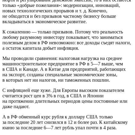
только «добрые пожелания»: модернизации, инноваций,
новых технологических прорывов и т. д. Конечно,
не обходится и без призывов частному бизнесу больше
вкладываться в экономическое развитие.
К сожалению — только призывов. Потому что реальность
любому разумному инвестору показывает, что заниматься
полезным делом в РФ невозможно: все доходы съедят налоги,
а остаток капитала добьет инфляция.
Мы проводили сравнения: налоговая нагрузка на среднее
машиностроительное предприятие в РФ в 5—7 выше, чем
в США и Канаде. А в Китае для предприятий, работающих
на экспорт, созданы специальные экономические зоны,
в которых нет ни налогов, ни таможенных пошлин.
С инфляцией еще хуже. Для Европы высоким показателем
считается рост цен в 3% в год, в США и Японии
на протяжении длительных периодов цены постоянные или
даже падают.
А в РФ обменный курс рубля к доллару США только
за последние 20 лет снизился в 12 и более раз. К китайскому
юаню за последние 6—7 лет рубль упал почти в 4 раза.