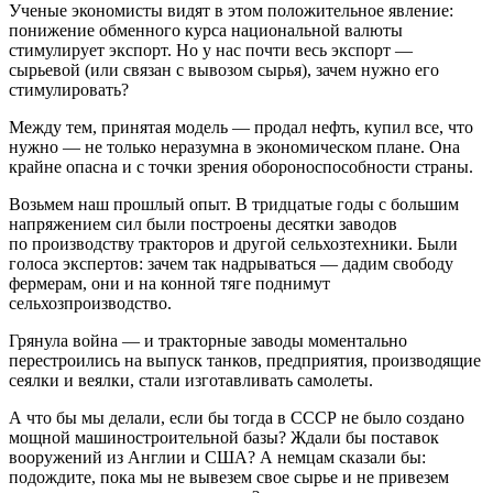
Ученые экономисты видят в этом положительное явление:
понижение обменного курса национальной валюты
стимулирует экспорт. Но у нас почти весь экспорт —
сырьевой (или связан с вывозом сырья), зачем нужно его
стимулировать?
Между тем, принятая модель — продал нефть, купил все, что
нужно — не только неразумна в экономическом плане. Она
крайне опасна и с точки зрения обороноспособности страны.
Возьмем наш прошлый опыт. В тридцатые годы с большим
напряжением сил были построены десятки заводов
по производству тракторов и другой сельхозтехники. Были
голоса экспертов: зачем так надрываться — дадим свободу
фермерам, они и на конной тяге поднимут
сельхозпроизводство.
Грянула война — и тракторные заводы моментально
перестроились на выпуск танков, предприятия, производящие
сеялки и веялки, стали изготавливать самолеты.
А что бы мы делали, если бы тогда в СССР не было создано
мощной машиностроительной базы? Ждали бы поставок
вооружений из Англии и США? А немцам сказали бы:
подождите, пока мы не вывезем свое сырье и не привезем