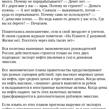
много. Почему не перерабатываете? — Денег нет. —
И с дорогами у вас — мрак. Почему не строите? — Деньги
нужны. — А вот нефть. Сначала — выкачиваете, потом —
куда-то перекачиваете. Почему сами не используете? —
С деньгами плохо. — Но ведь какие-то деньги у вас есть. Где
вы их берете? — Печатаем.
Пошептались инопланетяне, сели в свой звездолет и улетели.
В своем судовом журнале пометили: «На Планете Z разумной
Жизни нет. Посетить через пять тысяч лет».
Вся политика нынешних экономических руководителей
России действительно строится только на этих двух
подпорках: экспорт нефти (включая и газ) и денежная
эмиссия.
Все экономические планы правительства предусматривают
три разных сценария действий: при высоких мировых ценах
на нефть, при средних ценах и при низких ценах. Когда цены
на нефть высокие, «лишние» деньги вывозятся за рубеж
и вкладываются в иностранные валютные активы. Когда цены
на нефть падают, часть этих валютных активов
трансформируется в дополнительную рублевую эмиссию.
Если изъять из этих планов прогнозы выручки от экспорта
нефти и регулирование денежной эмиссии, то в них остаются