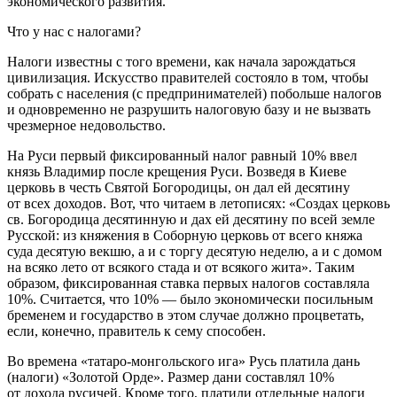
экономического развития.
Что у нас с налогами?
Налоги известны с того времени, как начала зарождаться
цивилизация. Искусство правителей состояло в том, чтобы
собрать с населения (с предпринимателей) побольше налогов
и одновременно не разрушить налоговую базу и не вызвать
чрезмерное недовольство.
На Руси первый фиксированный налог равный 10% ввел
князь Владимир после крещения Руси. Возведя в Киеве
церковь в честь Святой Богородицы, он дал ей десятину
от всех доходов. Вот, что читаем в летописях: «Создах церковь
св. Богородица десятинную и дах ей десятину по всей земле
Русской: из княжения в Соборную церковь от всего княжа
суда десятую векшю, а и с торгу десятую неделю, а и с домом
на всяко лето от всякого стада и от всякого жита». Таким
образом, фиксированная ставка первых налогов составляла
10%. Считается, что 10% — было экономически посильным
бременем и государство в этом случае должно процветать,
если, конечно, правитель к сему способен.
Во времена «татаро-монгольского ига» Русь платила дань
(налоги) «Золотой Орде». Размер дани составлял 10%
от дохода русичей. Кроме того, платили отдельные налоги