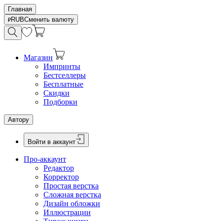
Главная
RUB
Сменить валюту
Магазин
Импринты
Бестселлеры
Бесплатные
Скидки
Подборки
Автору
Войти в аккаунт
Про-аккаунт
Редактор
Корректор
Простая верстка
Сложная верстка
Дизайн обложки
Иллюстрации