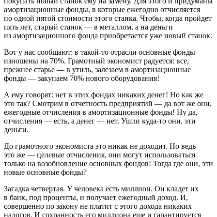
покупать новый станок ему на замену. Для этого и придуманы
амортизационные фонды, в которые ежегодно отчисляется
по одной пятой стоимости этого станка. Чтобы, когда пройдет
пять лет, старый станок — в металлом, а на деньги
из амортизационного фонда приобретается уже новый станок.
Вот у нас сообщают: в такой-то отрасли основные фонды
изношены на 70%. Грамотный экономист радуется: все,
прежнее старье — в утиль, залезаем в амортизационные
фонды — закупаем 70% нового оборудования!
А ему говорят: нет в этих фондах никаких денег! Но как же
это так? Смотрим в отчетность предприятий — да вот же они,
ежегодные отчисления в амортизационные фонды! Ну да,
отчисления — есть, а денег — нет. Ушли куда-то они, эти
деньги.
До грамотного экономиста это никак не доходит. Но ведь
это же — целевые отчисления, они могут использоваться
только на возобновление основных фондов! Тогда где они, эти
новые основные фонды?
Загадка четвертая.
У человека есть миллион. Он кладет их
в банк, под проценты, и получает ежегодный доход. И,
совершенно по закону не платит с этого дохода никаких
налогов. И сохранность его миллиона еще и гарантируется