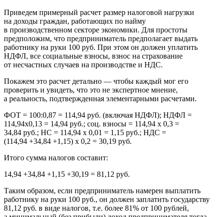
Приведем примерный расчет размер налоговой нагрузки
на доходы граждан, работающих по найму
в производственном секторе экономики. Для простоты
предположим, что предприниматель предполагает выдать
работнику на руки 100 руб. При этом он должен уплатить
НДФЛ, все социальные взносы, взнос на страхование
от несчастных случаев на производстве и НДС.
Покажем это расчет детально — чтобы каждый мог его
проверить и увидеть, что это не экспертное мнение,
а реальность, подтвержденная элементарными расчетами.
ФОТ = 100:0,87 = 114,94 руб. (включая НДФЛ); НДФЛ =
114,94х0,13 = 14,94 руб.; соц. взносы = 114,94 х 0,3 =
34,84 руб.; НС = 114,94 х 0,01 = 1,15 руб.; НДС =
(114,94 +34,84 +1,15) х 0,2 = 30,19 руб.
Итого сумма налогов составит:
14,94 +34,84 +1,15 +30,19 = 81,12 руб.
Таким образом, если предприниматель намерен выплатить
работнику на руки 100 руб., он должен заплатить государству
81,12 руб. в виде налогов, т.е. более 81% от 100 рублей,
а минимальный (без прибыли) доход предпринимателя тогда