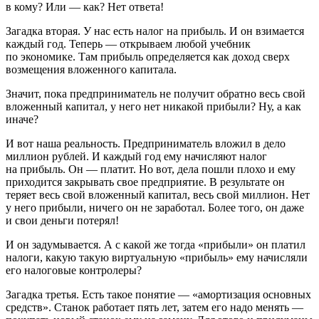
в кому? Или — как? Нет ответа!
Загадка вторая.
У нас есть налог на прибыль. И он взимается
каждый год. Теперь — открываем любой учебник
по экономике. Там прибыль определяется как доход сверх
возмещения вложенного капитала.
Значит, пока предприниматель не получит обратно весь свой
вложенный капитал, у него нет никакой прибыли? Ну, а как
иначе?
И вот наша реальность. Предприниматель вложил в дело
миллион рублей. И каждый год ему начисляют налог
на прибыль. Он — платит. Но вот, дела пошли плохо и ему
приходится закрывать свое предприятие. В результате он
теряет весь свой вложенный капитал, весь свой миллион. Нет
у него прибыли, ничего он не заработал. Более того, он даже
и свои деньги потерял!
И он задумывается. А с какой же тогда «прибыли» он платил
налоги, какую такую виртуальную «прибыль» ему начисляли
его налоговые контролеры?
Загадка третья.
Есть такое понятие — «амортизация основных
средств». Станок работает пять лет, затем его надо менять —