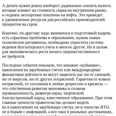
А делать нужно ровно наоборот: радикально снизить налоги,
которые влияют на стоимость сырья на внутреннем рынке,
и поднять экспортные пошлины на нефть. Это приведет
к удешевлению ресурсов для российских производителей
процентов на сорок.
Конечно, по-другому надо заниматься и подготовкой кадров,
есть серьезные проблемы в образовании, нужны новые
технические регламенты, необходимо упростить систему
ведения бухгалтерского учета и многое другое. Но в целом
для экономического роста ничего сверхъестественного
не требуется.
Последние события показали, что никакие «кубышки»,
накопления на зарубежных счетах или международные
финансовые рейтинги не могут защитить нас ни от санкций,
ни от вирусов, ни от других потрясений. Гарантия от всяких
потрясений, от сползания в любые депрессии и кризисы —
это собственная развитая экономика и сильная
промышленность, развитая наука, творческий
благоустроенный народ, качественное образование. При этом
главные ценности правительство должно видеть
не в накоплениях на зарубежных счетах, не в членстве ВТО,
не в борьбе с инфляцией, а все-таки в реальных достижениях,