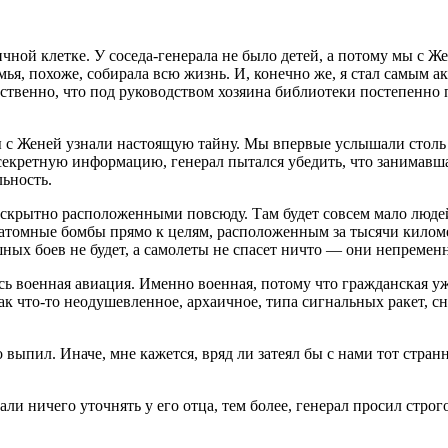
чной клетке. У соседа-генерала не было детей, а потому мы с Ж
ья, похоже, собирала всю жизнь. И, конечно же, я стал самым а
ественно, что под руководством хозяина библиотеки постепенно п
ы с Женей узнали настоящую тайну. Мы впервые услышали столь
 секретную информацию, генерал пытался убедить, что занимавш
льность.
скрытно расположенными повсюду. Там будет совсем мало люде
 атомные бомбы прямо к целям, расположенным за тысячи кило
ых боев не будет, а самолеты не спасет ничто — они непременн
ь военная авиация. Именно военная, потому что гражданская у
 что-то неодушевленное, архаичное, типа сигнальных ракет, сн
о выпил. Иначе, мне кажется, вряд ли затеял бы с нами тот стра
ли ничего уточнять у его отца, тем более, генерал просил стро