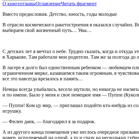
О книге
отзывы
Оглавление
Читать фрагмент
Вместо предисловия. Детство, юность, годы молодые
В отрасли космического ракетостроения я оказался случайно. 
выбираем свой жизненный путь… Увы…
С детских лет я мечтал о небе. Трудно сказать, когда и откуда
в Харькове. Там работали мои родители. Там же за полгода до 
В лагере я долго был единственным ребенком — любимцем плен
ограниченном мирке, казавшемся таким огромным, я чувствов
все это навсегда врезалось в память…
Немцы всегда улыбались, весело шутили, но никогда не насмеха
и по имени. Было у меня и свое немецкое имя — Пуппи (Куколка
— Пуппи! Ком цу мир, — приглашал подойти кто-нибудь из сол
игрушку.
— Филен данк, — благодарил я за подарок.
А из другого конца помещения уже неслось очередное призывн
номер, исполняемый на одной, а то и сразу на нескольких гу