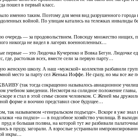
гда пошел в первый класс.
же было именно таким. Поэтому для меня вид разрушенного горо
здоленных войной. По улицам катались на тележках инвалиды без
вую очередь — за продовольствием. Повсюду множество нищих, 
ного никогда не видел в лагерях военнопленных…
амые первые — это Людочка Кучеренко и Вовка Бегун. Людочке ед
с, где, растолкав всех, вместе сели за первую парту…
шую женскую школу. А наш «мужской» коллектив разбавили груп
мной место за парту сел Женька Иоффе. Не сразу, но мы все же 
ВАИВУ (так тогда сокращенно называлось авиационное училище,
ом учебном заведении. Несмотря на солидное положение главы, 
коре я стал в этой семье своим человеком. С Женей мы дружили 
тной форме и воочию представил свое будущее…
, так называемом «генеральском подъезде». Вскоре я уже знал в
азки «на подхоз» — в подсобное хозяйство училища. В выходн
с, пруд и большая поляна, на которой тут же разбивали палаточ
ись в пруду, загорали. А взрослые устраивали импровизированно
рной икры…