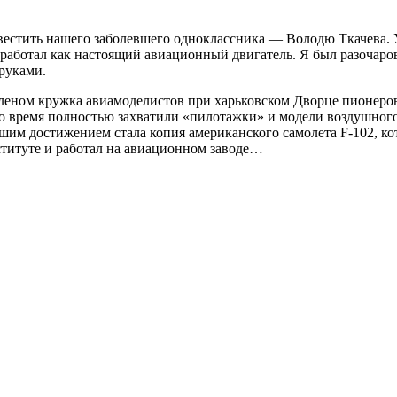
навестить нашего заболевшего одноклассника — Володю Ткачева.
аботал как настоящий авиационный двигатель. Я был разочаров
 руками.
членом кружка авиамоделистов при харьковском Дворце пионеров.
но время полностью захватили «пилотажки» и модели воздушног
шим достижением стала копия американского самолета F-102, ко
ституте и работал на авиационном заводе…