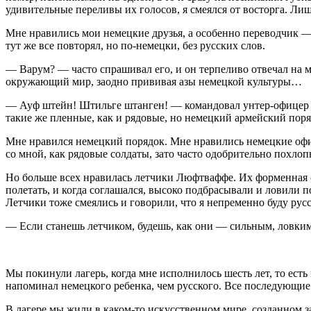
удивительные переливы их голосов, я смеялся от восторга. Лишь
Мне нравились мои немецкие друзья, а особенно переводчик — 
тут же все повторял, но по-немецки, без русских слов.
— Варум? — часто спрашивал его, и он терпеливо отвечал на
окружающий мир, заодно прививая азы немецкой культуры…
— Ауф штейн! Штильге штанген! — командовал унтер-офицер и 
такие же пленные, как и рядовые, но немецкий армейский поря
Мне нравился немецкий порядок. Мне нравились немецкие офи
со мной, как рядовые солдаты, зато часто одобрительно похло
Но больше всех нравилась летчики Люфтваффе. Их форменная 
полетать, и когда соглашался, высоко подбрасывали и ловили 
Летчики тоже смеялись и говорили, что я непременно буду русск
— Если станешь летчиком, будешь, как они — сильным, ловким,
Мы покинули лагерь, когда мне исполнилось шесть лет, то есть
напоминал немецкого ребенка, чем русского. Все последующи
В лагере мы жили в каком-то искусственном мире, созданном з