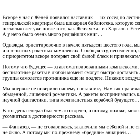
Вскоре у нас с Женей появился наставник — их сосед по лестни
генеральской квартиры была шикарная библиотека, которую сем
несколько лет уже после того, как Женя уехал из Харькова. Ест
А у него было очень много редчайших книг…
Однажды, ориентировочно в начале пятьдесят шестого года, м
и о зенитных ракетных комплексах. Сообщая эту, несомненно,
с приоритетом вскоре потеряет свой былой блеск и привлекате
Потому что будущее — за автоматизированными комплексами, 
беспилотные ракеты в любой момент смогут быстро доставить
группы самолетов противника еще на подлете. Никаких воздушн
Мы впервые не поверили нашему наставнику. Нам так нравилас
обыденной, лишенной романтики. А ракеты воспринимались как
научной фантастики, типа межпланетных кораблей будущего…
В тот день генерал был чем-то огорчен, а потому, похоже, мног
усомниться в достоверности рассказа.
— Фантазер, — не сговариваясь, заключили мы с Женей и не ста
не было. А потому мы по-прежнему «бредили» авиацией…