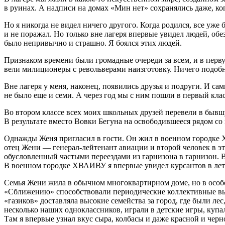
в руинах. А надписи на домах «Мин нет» сохранялись даже, ко
Но я никогда не видел ничего другого. Когда родился, все у
и не поражал. Но только вне лагеря впервые увидел людей, обе
было непривычно и страшно. Я боялся этих людей.
Признаком времени были громадные очереди за всем, и в пер
вели милиционеры с револьверами наизготовку. Ничего подоб
Вне лагеря у меня, наконец, появились друзья и подруги. И с
не было еще и семи. А через год мы с ним пошли в первый клас
Во втором классе всех моих школьных друзей перевели в быв
В результате вместо Вовки Бегуна на освободившееся рядом со 
Однажды Женя пригласил в гости. Он жил в военном городке Х
отец Жени — генерал-лейтенант авиации и второй человек в эт
обусловленный частыми переездами из гарнизона в гарнизон. Вс
В военном городке ХВАИВУ я впервые увидел курсантов в ле
Семья Жени жила в обычном многоквартирном доме, но в особом
«Сближению» способствовали периодические коллективные выл
«газиков» доставляла высокие семейства за город, где были ле
несколько наших одноклассников, играли в детские игры, купал
Там я впервые узнал вкус сыра, колбасы и даже красной и че