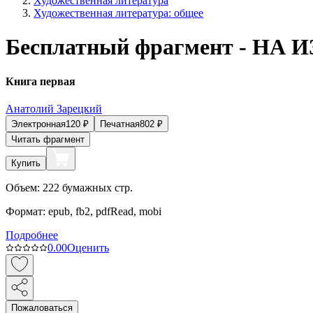
Художественная литература
Художественная литература: общее
Бесплатный фрагмент - НА И
Книга первая
Анатолий Зарецкий
Электронная
120
₽
Печатная
802
₽
Читать фрагмент
Купить
Объем:
222
бумажных стр.
Формат:
epub, fb2, pdfRead, mobi
Подробнее
0.0
0
Оценить
Пожаловаться