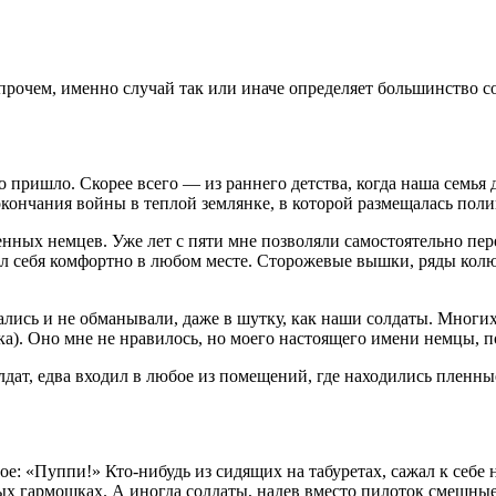
Впрочем, именно случай так или иначе определяет большинство с
 это пришло. Скорее всего — из раннего детства, когда наша сем
окончания войны в теплой землянке, в которой размещалась поли
ных немцев. Уже лет с пяти мне позволяли самостоятельно пере
ал себя комфортно в любом месте. Сторожевые вышки, ряды ко
лись и не обманывали, даже в шутку, как наши солдаты. Многих 
). Оно мне не нравилось, но моего настоящего имени немцы, пох
дат, едва входил в любое из помещений, где находились пленны
ое: «Пуппи!» Кто-нибудь из сидящих на табуретах, сажал к се
бных гармошках. А иногда солдаты, надев вместо пилоток смеш