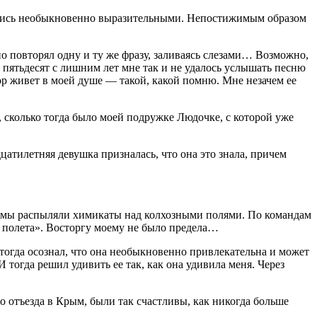
азались необыкновенно выразительными. Непостижимым образом
о повторял одну и ту же фразу, заливаясь слезами… Возможно,
 пятьдесят с лишним лет мне так и не удалось услышать песню
пор живет в моей душе — такой, какой помню. Мне незачем ее
о, сколько тогда было моей подружке Людочке, с которой уже
дцатилетняя девушка призналась, что она это знала, причем
» мы распыляли химикаты над колхозными полями. По командам
о полета». Восторгу моему не было предела…
тогда осознал, что она необыкновенно привлекательна и может
 тогда решил удивить ее так, как она удивила меня. Через
о отъезда в Крым, были так счастливы, как никогда больше