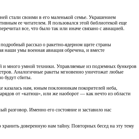
еней стали своими в его маленькой семье. Украшением
ктивным ее читателем. Я пользовался этой библиотекой еще
еречитал все, что было так или иначе связано с авиацией.
 подробный рассказ о ракетно-ядерном щите страны
ая наши умы военная авиация обречена, и вместе
й и много умной техники. Управляемые из подземных бункеров
метров. Аналогичные ракеты мгновенно уничтожат любые
о будут сбиты.
же казалась нам, юным поклонникам покорителей неба,
арядов от «катюш», или же наоборот — как нечто из области
нный разговор. Именно его состояние и заставило нас
го хранить доверенную нам тайну. Повторных бесед на эту тему