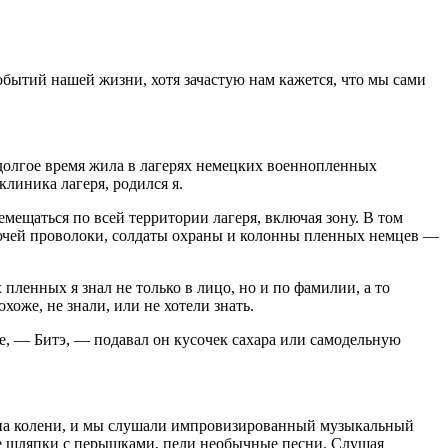
обытий нашей жизни, хотя зачастую нам кажется, что мы сами
ья долгое время жила в лагерях немецких военнопленных
клиника лагеря, родился я.
мещаться по всей территории лагеря, включая зону. В том
лючей проволоки, солдаты охраны и колонны пленных немцев —
пленных я знал не только в лицо, но и по фамилии, а то
оже, не знали, или не хотели знать.
е, — Битэ, — подавал он кусочек сахара или самодельную
бе на колени, и мы слушали импровизированный музыкальный
ные шляпки с перышками, пели необычные песни. Слушая