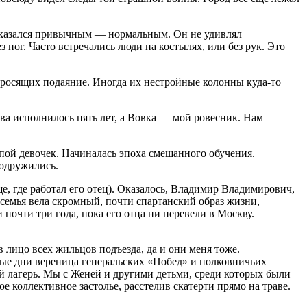
да казался привычным — нормальным. Он не удивлял
 ног. Часто встречались люди на костылях, или без рук. Это
просящих подаяние. Иногда их нестройные колонны куда-то
ва исполнилось пять лет, а Вовка — мой ровесник. Нам
пой девочек. Начиналась эпоха смешанного обучения.
подружились.
 где работал его отец). Оказалось, Владимир Владимирович,
семья вела скромный, почти спартанский образ жизни,
почти три года, пока его отца ни перевели в Москву.
 лицо всех жильцов подъезда, да и они меня тоже.
ые дни вереница генеральских «Побед» и полковничьих
ный лагерь. Мы с Женей и другими детьми, среди которых были
е коллективное застолье, расстелив скатерти прямо на траве.