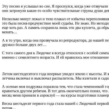
Эту песню я услышал во сне. Я проснулся, когда уже отзвуча
они затронули какие-то особо чувствительные струны души дев
Несколько минут лежал и тихо плакал от избытка переполнявши
это была песня-предчувствие моей судьбы. Не знаю. Но мелоди
еще хоть раз. А память сохранила лишь эти два куплета, да об
менять…
А в то утро, когда она прозвучала из репродуктора, до нашей п
дружил больше двух лет…
С того самого дня к Людочке я всегда относился с особой симпа
именно с семилетнего возраста. И ей нравилось мое отношени
Летом шестидесятого года впервые увидел землю с высоты. И
летчика включал и выключал распылитель. Мы взлетали и садил
А осенью моя подружка поразила тем, что стала чемпионкой г
нравиться другим ребятам. В тот день окончательно понял, что 
месяц меня приняли в аэроклуб — на курсы подготовки плане
Весна шестьдесят первого года стала нашей с Людочкой первой 
потом…