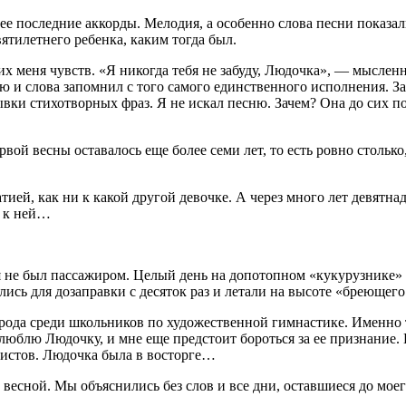
ли ее последние аккорды. Мелодия, а особенно слова песни пок
ятилетнего ребенка, каким тогда был.
х меня чувств. «Я никогда тебя не забуду, Людочка», — мысленн
ю и слова запомнил с того самого единственного исполнения. За
рывки стихотворных фраз. Я не искал песню. Зачем? Она до сих 
ервой весны оставалось еще более семи лет, то есть ровно стольк
тией, как ни к какой другой девочке. А через много лет девятна
е к ней…
 я не был пассажиром. Целый день на допотопном «кукурузнике
ись для дозаправки с десяток раз и летали на высоте «бреющег
орода среди школьников по художественной гимнастике. Именно 
люблю Людочку, и мне еще предстоит бороться за ее признание. И
ристов. Людочка была в восторге…
весной. Мы объяснились без слов и все дни, оставшиеся до моег