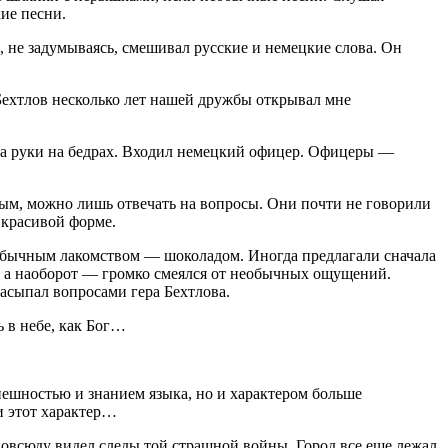
кие песни.
, не задумываясь, смешивал русские и немецкие слова. Он
Бехтлов несколько лет нашей дружбы открывал мне
жа руки на бедрах. Входил немецкий офицер. Офицеры —
ым, можно лишь отвечать на вопросы. Они почти не говорили
 красивой форме.
обычным лакомством — шоколадом. Иногда предлагали сначала
ал, а наоборот — громко смеялся от необычных ощущений.
 засыпал вопросами гера Бехтлова.
 в небе, как Бог…
внешностью и знанием языка, но и характером больше
и этот характер…
 повсюду видел следы той страшной войны. Город все еще лежал