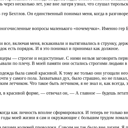
 через несколько лет, уже вне лагеря узнал, что слушал тирольс
гер Бехтлов. Он единственный понимал меня, когда в разговоре
 многочисленные вопросы маленького «почемучки». Именно гер 
все, включая меня, вскакивали и вытягивались в струнку, дер
док есть порядок. И я это понимал и принимал как должное.
церы — строгие и недоступные. С ними нельзя заговорить перв
пывали по плечу. В моей памяти они остались строгими людьми в
одежда была самой красивой. К тому же только они угощали не
почти у самого пола. Захватывал дух, было страшно, но не плак
им летчиком. Что такое быть летчиком, я не знал и, как всегда,
 в красивой форме, — отвечал он, — А главное — будешь летать
 когда как личность вполне сформировался. И теперь не только 
е годы моей жизни я сам и окружающие с большим трудом ломал
а рядами колючей проволоки. Совсем не так было вне лагеря. Я