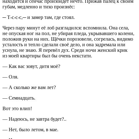
находится и сейчас произойдёт нечто. Прижав палец к своим
губам, медленно и тихо произнёс:
─ Т-с-с-с,─ и замер там, где стоял.
Через пару минут её лоб разгладился: вспомнила. Она села,
не опуская ног на пол, не убирая пледа, укрывавшего колени,
положив руки на них. Щёчки порозовели, согрелась, видимо
усталость и тепло сделали своё дело, и она задремала или
уснула, не знаю. Я перевёл дух. Среди ночи женский крик
из моей квартиры был бы очень некстати.
— Как вас зовут, дитя моё?
— Оля.
— А сколько же вам лет?
— Семнадцать.
Вот это влип!
— Надеюсь, не завтра будет?..
— Нет, было летом, в мае.