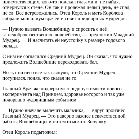
присутствующих, кого-то поискал глазами и, не найдя,
отвернулся к стене. Он так и пролежал целый день, не спал,
не ел. Все встревожились. Отец Король и мать Королева
собрали консилиум врачей и совет придворных мудрецов.
— Нужно вызвать Волшебницу и спросить с неё
за недоброкачественное волшебство, — предложил Младший
Мудрец. — И насчитать ей неустойку в размере годового
оклада.
С ним не согласился Средний Мудрец. Он сказал, что нужно
предложить Волшебнице переколдовать бал.
Но тут на него все так глянули, что Средний Мудрец
потупился, поняв, что сказал не то.
Главный Врач же подчеркнул о недопустимости нового
эксперимента над Принцем, здоровье которого и так уже
подорвано чудовищным событием.
— Нужно вначале вылечить мальчика, — вдруг произнёс
Главный Мудрец. — Это наверно важнее некачественной
работы Волшебницы и потом отыскать Золушку.
Отец Король подытожил: