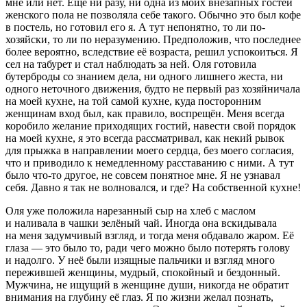
мне или нет. Ещё ни разу, ни одна из моих внезапных гостей
женского пола не позволяла себе такого. Обычно это был кофе
в постель, но готовил его я. А тут непонятно, то ли по-
хозяйски, то ли по неразумению. Предположив, что последнее
более вероятно, вследствие её возраста, решил успокоиться. Я
сел на табурет и стал наблюдать за ней. Оля готовила
бутерброды со знанием дела, ни одного лишнего жеста, ни
одного неточного движения, будто не первый раз хозяйничала
на моей кухне, на той самой кухне, куда посторонним
женщинам вход был, как правило, воспрещён. Меня всегда
коробило желание приходящих гостий, навести свой порядок
на моей кухне, я это всегда рассматривал, как некий рывок
для прыжка в направлении моего сердца, без моего согласия,
что и приводило к немедленному расставанию с ними. А тут
было что-то другое, не совсем понятное мне. Я не узнавал
себя. Давно я так не волновался, и где? На собственной кухне!
Оля уже положила нарезанный сыр на хлеб с маслом
и наливала в чашки зелёный чай. Иногда она вскидывала
на меня задумчивый взгляд, и тогда меня обдавало жаром. Её
глаза — это было то, ради чего можно было потерять голову
и надолго. У неё были изящные пальчики и взгляд много
пережившей женщины, мудрый, спокойный и бездонный.
Мужчина, не ищущий в женщине души, никогда не обратит
внимания на глубину её глаз. Я по жизни желал познать,