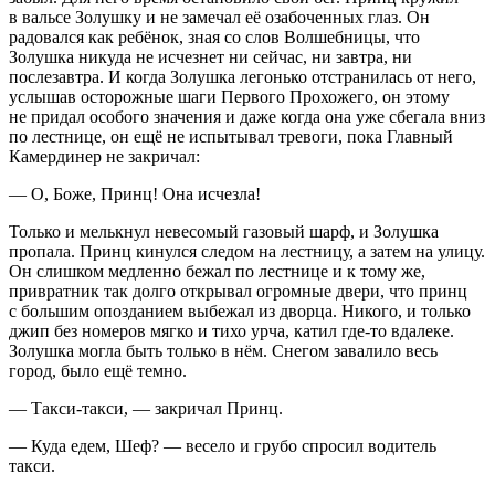
в вальсе Золушку и не замечал её озабоченных глаз. Он
радовался как ребёнок, зная со слов Волшебницы, что
Золушка никуда не исчезнет ни сейчас, ни завтра, ни
послезавтра. И когда Золушка легонько отстранилась от него,
услышав осторожные шаги Первого Прохожего, он этому
не придал особого значения и даже когда она уже сбегала вниз
по лестнице, он ещё не испытывал тревоги, пока Главный
Камердинер не закричал:
— О, Боже, Принц! Она исчезла!
Только и мелькнул невесомый газовый шарф, и Золушка
пропала. Принц кинулся следом на лестницу, а затем на улицу.
Он слишком медленно бежал по лестнице и к тому же,
привратник так долго открывал огромные двери, что принц
с большим опозданием выбежал из дворца. Никого, и только
джип без номеров мягко и тихо урча, катил где-то вдалеке.
Золушка могла быть только в нём. Снегом завалило весь
город, было ещё темно.
— Такси-такси, — закричал Принц.
— Куда едем, Шеф? — весело и грубо спросил водитель
такси.