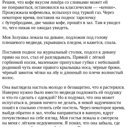
Решив, что кофе вкусом ликёра со сливками может ей
не понравиться, остановился на классическом — «кении».
Прожужжала кофемолка, вспыхнул под туркой газ. Через
некоторое время, поставив на поднос тарелочку
с бутербродами, две чашки кофе, прошёл в зал. Там я увидел
то, чего никак не ожидал увидеть.
Моя Золушка лежала на диване, подложив под голову
плюшевого медведя, укрывшись пледом, и кажется, спала.
Поставив поднос на журнальный столик, подсел к дивану
прямо на пол, стал её разглядывать. Прямой с лёгкой
горбинкой носик, маленькие припухлые губки с небольшой
родинкой чуть ниже правого крылышка носа, чёрные брови,
чёрный завиток чёлки на лбу и длинный по плечи волнистый
волос.
Она выглядела настоль молодо и беззащитно, что я растерялся.
Наверно нужно было вместо медведя подложить ей подушку
и что-то сделать с одеждой? Но я подумал, что она может
испугаться и, решив ничего не делать, в некой задумчивости
пошёл в спальню стелить себе постель. Через некоторое время,
выйдя обратно в зал, чтобы направиться в ванную, вдруг
почувствовал на себе взгляд. Моя гостья лежала и смотрела
на меня с лёгким недоумением. Я понял, что она забыла, где