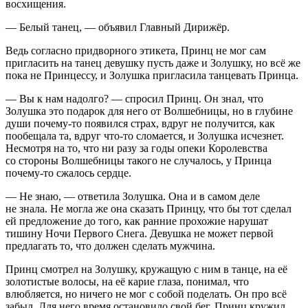
восхищения.
— Белый танец, — объявил Главный Дирижёр.
Ведь согласно придворного этикета, Принц не мог сам
пригласить на танец девушку пусть даже и Золушку, но всё же
пока не Принцессу, и Золушка пригласила танцевать Принца.
— Вы к нам надолго? — спросил Принц. Он знал, что
Золушка это подарок для него от Волшебницы, но в глубине
души почему-то появился страх, вдруг не получится, как
пообещала та, вдруг что-то сломается, и Золушка исчезнет.
Несмотря на то, что ни разу за годы опеки Королевства
со стороны Волшебницы такого не случалось, у Принца
почему-то сжалось сердце.
— Не знаю, — ответила Золушка. Она и в самом деле
не знала. Не могла же она сказать Принцу, что бы тот сделал
ей предложение до того, как ранние прохожие нарушат
тишину Ночи Первого Снега. Девушка не может первой
предлагать то, что должен сделать мужчина.
Принц смотрел на Золушку, кружащую с ним в танце, на её
золотистые волосы, на её карие глаза, понимал, что
влюбляется, но ничего не мог с собой поделать. Он про всё
забыл. Для него время остановило свой бег. Принц кружил