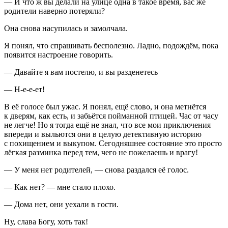
— И что ж вы делали на улице одна в такое время, вас же
родители наверно потеряли?
Она снова насупилась и замолчала.
Я понял, что спрашивать бесполезно. Ладно, подождём, пока
появится настроение говорить.
— Давайте я вам постелю, и вы разденетесь
— Н-е-е-ет!
В её голосе был ужас. Я понял, ещё слово, и она метнётся
к дверям, как есть, и забьётся пойманной птицей. Час от часу
не легче! Но я тогда ещё не знал, что все мои приключения
впереди и выльются они в целую детективную историю
с похищением и выкупом. Сегодняшнее состояние это просто
лёгкая разминка перед тем, чего не пожелаешь и врагу!
— У меня нет родителей, — снова раздался её голос.
— Как нет? — мне стало плохо.
— Дома нет, они уехали в гости.
Ну, слава Богу, хоть так!