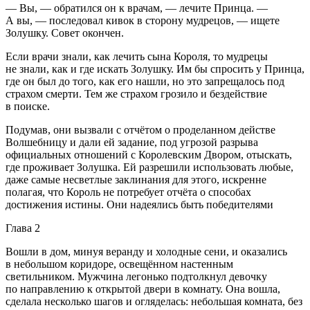
— Вы, — обратился он к врачам, — лечите Принца. —
А вы, — последовал кивок в сторону мудрецов, — ищете
Золушку. Совет окончен.
Если врачи знали, как лечить сына Короля, то мудрецы
не знали, как и где искать Золушку. Им бы спросить у Принца,
где он был до того, как его нашли, но это запрещалось под
страхом смерти. Тем же страхом грозило и бездействие
в поиске.
Подумав, они вызвали с отчётом о проделанном действе
Волшебницу и дали ей задание, под угрозой разрыва
официальных отношений с Королевским Двором, отыскать,
где проживает Золушка. Ей разрешили использовать любые,
даже самые несветлые заклинания для этого, искренне
полагая, что Король не потребует отчёта о способах
достижения истины. Они надеялись быть победителями
Глава 2
Вошли в дом, минуя веранду и холодные сени, и оказались
в небольшом коридоре, освещённом настенным
светильником. Мужчина легонько подтолкнул девочку
по направлению к открытой двери в комнату. Она вошла,
сделала несколько шагов и огляделась: небольшая комната, без