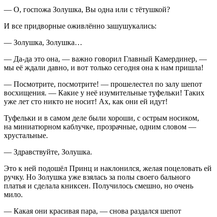
— О, госпожа Золушка, Вы одна или с тётушкой?
И все придворные оживлённо зашушукались:
— Золушка, Золушка…
— Да-да это она, — важно говорил Главный Камердинер, —
мы её ждали давно, и вот только сегодня она к нам пришла!
— Посмотрите, посмотрите! — прошелестел по залу шепот
восхищения. — Какие у неё изумительные туфельки! Таких
уже лет сто никто не носит! Ах, как они ей идут!
Туфельки и в самом деле были хороши, с острым носиком,
на миниатюрном каблучке, прозрачные, одним словом —
хрустальные.
— Здравствуйте, Золушка.
Это к ней подошёл Принц и наклонился, желая поцеловать ей
ручку. Но Золушка уже взялась за полы своего бального
платья и сделала книксен. Получилось смешно, но очень
мило.
— Какая они красивая пара, — снова раздался шепот