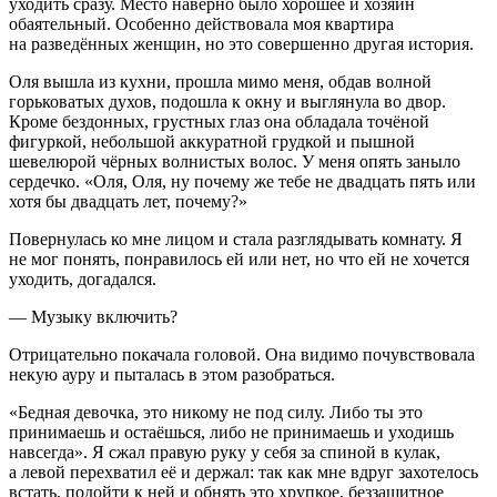
уходить сразу. Место наверно было хорошее и хозяин
обаятельный. Особенно действовала моя квартира
на разведённых женщин, но это совершенно другая история.
Оля вышла из кухни, прошла мимо меня, обдав волной
горьковатых духов, подошла к окну и выглянула во двор.
Кроме бездонных, грустных глаз она обладала точёной
фигуркой, небольшой аккуратной грудкой и пышной
шевелюрой чёрных волнистых волос. У меня опять заныло
сердечко. «Оля, Оля, ну почему же тебе не двадцать пять или
хотя бы двадцать лет, почему?»
Повернулась ко мне лицом и стала разглядывать комнату. Я
не мог понять, понравилось ей или нет, но что ей не хочется
уходить, догадался.
— Музыку включить?
Отрицательно покачала головой. Она видимо почувствовала
некую ауру и пыталась в этом разобраться.
«Бедная девочка, это никому не под силу. Либо ты это
принимаешь и остаёшься, либо не принимаешь и уходишь
навсегда». Я сжал правую руку у себя за спиной в кулак,
а левой перехватил её и держал: так как мне вдруг захотелось
встать, подойти к ней и обнять это хрупкое, беззащитное