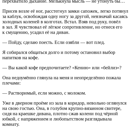
перехватило дыхание. Мелькнула мысль — не утонуть бы…
Присев возле её ног, расстегнул замки сапожек, легко потянул
за каблук, освобождая одну ногу за другой, невзначай касаясь
холодных коленей в колготах. Встал. Взяв под руку, повёл
в зал. Я чувствовал её лёгкое сопротивление, но отнеся его
к смущению, усадил её на диван.
— Пойду, сделаю поесть. Если озябли — вот плед.
Я собирался общаться долго и потому остановил выбор
напитков на кофе.
— Вы какой кофе предпочитаете? «Кению» или «бейлиз»?
Она недоумённо глянула на меня и неопределённо пожала
плечами:
— Растворимый, если можно, с молоком.
Уже в дверном проёме из зала в коридор, невольно оглянулся
на свою гостью. Она, в голубом крупно-вязанном свитере,
сидя на краешке дивана, плотно сжав колени под чёрной
юбкой, с напряжением и любопытством разглядывала
комнату.