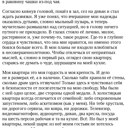
в раковину чашки из-под чая.
Согласно кивнув головой, пошёл в зал, сел на диван и стал
ждать развязки. Я уже понял, что вчерашние мои надежды
оказались дутыми, словно мыльный пузырь, и теперь
мучительно размышлял над ситуацией, но в голову ничего
путного не приходило. В глазах стояло её личико, милое,
растерянное и, уже почему-то, такое родное. Где-то в глубине
сердца я чувствовал, что она мне нравится, но именно этого
боялся больше всего. В мои планы не входило влюбляться
в не
совершеннолетн
юю. Чтобы отвлечься от неприятных
мыслей, я, словно в первый раз, оглядел свою квартиру,
стараясь не думать о чуде, шуршащем на моей кухне.
Моя квартира это моя гордость и моя крепость. И дело
не в размерах её, а в наличии. Сколько тайн хранили её стены,
сколько драм здесь отзвучало! Только здесь я чувствовал себя
в безопасности от посягательств на мою свободу. Мы были
с ней одно целое, две стороны одной медали. А холостяцкая
квартира всегда отличается от семейной: либо откровенным
запустением, либо аскетизмом (как у меня). Ни тебе хрусталя,
ни дорогого сервиза, ни ковра, ни дорожки. Телевизор,
видеомагнитофон, аудиоцентр, диван, два кресла, посуда
на шесть персон рабочая и та на кухне. Всё. Но был у моей
квартиры, некий шарм: из неё моим гостьям не хотелось