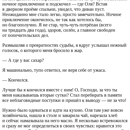
ночное приключение и подскочил — где Оля? Встав
в дверном проёме спальни, увидел, что диван пуст.
Неожиданно мне стало легко, просто замечательно. Ночное
приключение окончилось, не так как хотелось бы,
но благополучно. Я не стар, чуть-чуть потрёпан (всего
на тридцать два года), здоров, силён, а главное свободен
от попечительских дел.
Размышляя о превратностях судьбы, я вдруг услышал нежный
голосок, о которого меня бросило в жар.
— А где у вас сахар?
Я машинально, тупо ответил, не веря себе от ужаса.
— Кончился.
Лучше бы я кончился вместе с ним! О, Господи, за что ты
меня наказываешь вторые сутки? Стал перебирать в памяти
все неблаговидные поступки и пришёл к выводу — не за что!
Нужно было одеваться и идти на кухню. Оля там уже вовсю
хозяйничала, нашла в столе и заварила чай, нарезала хлеб
и сейчас намазывала на него масло. Я несколько встревожился
и сразу не мог определиться в своих чувствах: нравится это