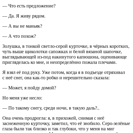
— Что есть предложение?
— Да. Я живу рядом.
— А вы не маньяк?
— А что похож?
Золушка, в тонкой светло-серой курточке, в чёрных коротких,
чуть выше щиколотки сапожках и белой вязаной шапочке,
выглядывающей из-под накинутого капюшона, оценивающе
пригляделась ко мне, и неопределённо пожала плечами.
Я взял её под руку. Уже потом, когда я в подъезде отряхивал
с неё снег, она как-то робко и нерешительно сказала:
— Может, я пойду домой?
Но меня уже несло:
— По такому снегу, среди ночи, в такую даль?..
Она очень продрогла: я, в прихожей, снимая с неё
заснеженную курточку, заметил, что её знобило. Серо-зелёные
глаза были так близко и так глубоки, что у меня на миг