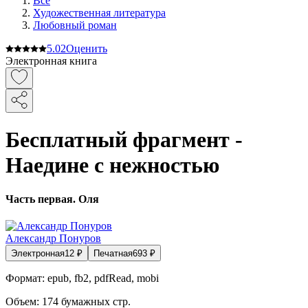
Все
Художественная литература
Любовный роман
5.0
2
Оценить
Электронная книга
Бесплатный фрагмент -
Наедине с нежностью
Часть первая. Оля
Александр Понуров
Электронная
12
₽
Печатная
693
₽
Формат:
epub, fb2, pdfRead, mobi
Объем:
174
бумажных стр.