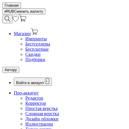
Главная
RUB
Сменить валюту
Магазин
Импринты
Бестселлеры
Бесплатные
Скидки
Подборки
Автору
Войти в аккаунт
Про-аккаунт
Редактор
Корректор
Простая верстка
Сложная верстка
Дизайн обложки
Иллюстрации