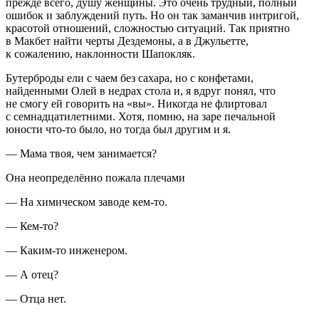
прежде всего, душу женщины. Это очень трудный, полный
ошибок и заблуждений путь. Но он так заманчив интригой,
красотой отношений, сложностью ситуаций. Так приятно
в Макбет найти черты Дездемоны, а в Джульетте,
к сожалению, наклонности Шапокляк.
Бутерброды ели с чаем без сахара, но с конфетами,
найденными Олей в недрах стола и, я вдруг понял, что
не смогу ей говорить на «вы». Никогда не флиртовал
с семнадцат
илетн
ими. Хотя, помню, на заре печальной
юности что-то было, но тогда был другим и я.
— Мама твоя, чем занимается?
Она неопределённо пожала плечами
— На химическом заводе кем-то.
— Кем-то?
— Каким-то инженером.
— А отец?
— Отца нет.