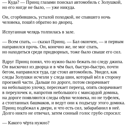
— Куда? — Принц глазами поискал автомобиль с Золушкой,
но его нигде не было, — уже никуда.
Он, сгорбившись, усталой походкой, не спавшего ночь
человека, пошёл обратно во дворец.
Испуганная челядь толпилась в зале.
— Всем спать, — сказал Принц. — Бал окончен, — и первым
направился прочь. Он, конечно же, не мог спать,
но находиться среди придворных, тоже было свыше его сил.
Вдруг Принц понял, что нужно было бежать по следу джипа.
Он выскочил из дворца и в чём был, быстро-быстро, почти
бегом, направился туда, где стоял автомобиль. Увидел, как
следы Золушки исчезли у следа шин, который вёл в сторону
проезжей части. Дальше по дороге, потом сворачивает
на небольшую улочку, пересекает переезд, опять сворачивает
в переулочек и, напротив небольшого с мансардой домика,
на дороге появляются следы обуви человека, но не туфелек,
а стоптанных башмаков, и ведут они к подъезду этого домика.
Принц подбежал к двери, и что есть сил, забарабанил в неё.
Долго никто не отвечал, затем сонный голос грубо спросил:
— Какого чёрта нужно?