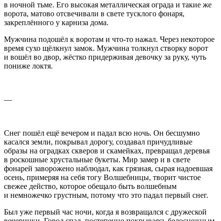
в ночной тьме. Его высокая металлическая ограда и такие же
ворота, матово отсвечивали в свете тусклого фонаря,
закреплённого у карниза дома.
Мужчина подошёл к воротам и что-то нажал. Через некоторое
время сухо щёлкнул замок. Мужчина толкнул створку ворот
и вошёл во двор, жёстко придерживая девочку за руку, чуть
пониже локтя.
—
Снег пошёл ещё вечером и падал всю ночь. Он бесшумно
касался земли, покрывал дорогу, создавал причудливые
образы на оградках скверов и скамейках, превращал деревья
в роскошные хрустальные букеты. Мир замер и в свете
фонарей заворожено наблюдал, как грязная, сырая надоевшая
осень, примеряя на себя тогу Волшебницы, творит чистое
свежее действо, которое обещало быть волшебным
и немножечко грустным, потому что это падал первый снег.
Был уже первый час ночи, когда я возвращался с дружеской
вечеринки. Город спал, постепенно покрываясь белоснежным