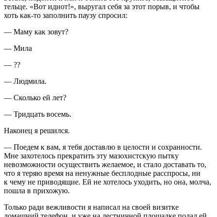
тельце. «Вот идиот!», выругал себя за этот порыв, и чтобы
хоть как-то заполнить паузу спросил:
— Маму как зовут?
— Мила
— ??
— Людмила.
— Сколько ей лет?
— Тридцать восемь.
Наконец я решился.
— Поедем к вам, я тебя доставлю в целости и сохранности.
Мне захотелось прекратить эту
мазохи
стскую пытку
невозможности осуществить желаемое, и стало доставать то,
что я теряю время на ненужные бесплодные расспросы, ни
к чему не приводящие. Ей не хотелось уходить, но она, молча,
пошла в прихожую.
Только ради вежливости я написал на своей визитке
домашний телефон, и уже на лестничной площадке подал ей.