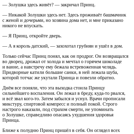
— Золушка здесь живёт? — закричал Принц.
— Никакой Золушки здесь нет. Здесь проживаёт башмачник
с женой и дочерьми, но хозяина дома нет, и мне приказано
никого не впускать.
— Я Принц, откройте дверь.
— А я король датский, — захохотал грубиян и ушёл в дом.
Только сейчас Принц понял, как он продрог. Он возвращался
во дворец, дрожал от холода и мечтал о горячем шоколаде
и ванне, а навстречу ему бежала встревоженная челядь.
Придворные катили большие санки, в ней лежала шуба,
которой тотчас же укутали Принца и повезли обратно.
Днём все поняли, что эта выходка стоила Принцу
сильнейшего воспаления. Он лежал в бреду, куда-то рвался,
и всё звал кого-то. Затем забылся и уснул. Врачи прописали
микстуру, спиртовой компресс и полный покой. Строго
настрого наказали, под страхом смерти, не упоминать
о Золушке, справедливо опасаясь ухудшения здоровья
Принца.
Ближе к полудню Принц пришёл в себя. Он оглядел всех