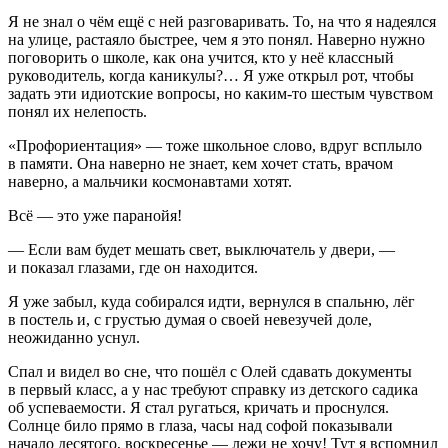
Я не знал о чём ещё с ней разговаривать. То, на что я надеялся
на улице, растаяло быстрее, чем я это понял. Наверно нужно
поговорить о школе, как она учится, кто у неё классный
руководитель, когда каникулы?… Я уже открыл рот, чтобы
задать эти идиотские вопросы, но каким-то шестым чувством
понял их нелепость.
«Профориентация» — тоже школьное слово, вдруг всплыло
в памяти. Она наверно не знает, кем хочет стать, врачом
наверно, а мальчики космонавтами хотят.
Всё — это уже паранойя!
— Если вам будет мешать свет, выключатель у двери, —
и показал глазами, где он находится.
Я уже забыл, куда собирался идти, вернулся в спальню, лёг
в постель и, с грустью думая о своей невезучей доле,
неожиданно уснул.
Спал и видел во сне, что пошёл с Олей сдавать документы
в первый класс, а у нас требуют справку из детского садика
об успеваемости. Я стал ругаться, кричать и проснулся.
Солнце било прямо в глаза, часы над софой показывали
начало десятого, воскресенье — лежи не хочу! Тут я вспомнил