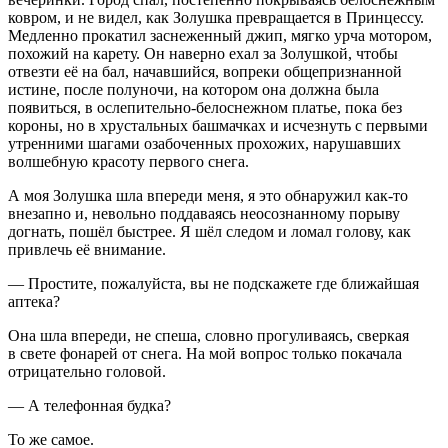
ковром, и не видел, как Золушка превращается в Принцессу.
Медленно прокатил заснеженный джип, мягко урча мотором,
похожий на карету. Он наверно ехал за Золушкой, чтобы
отвезти её на бал, начавшийся, вопреки общепризнанной
истине, после полуночи, на котором она должна была
появиться, в ослепительно-белоснежном платье, пока без
короны, но в хрустальных башмачках и исчезнуть с первыми
утренними шагами озабоченных прохожих, нарушавших
волшебную красоту первого снега.
А моя Золушка шла впереди меня, я это обнаружил как-то
внезапно и, невольно поддаваясь неосознанному порыву
догнать, пошёл быстрее. Я шёл следом и ломал голову, как
привлечь её внимание.
— Простите, пожалуйста, вы не подскажете где ближайшая
аптека?
Она шла впереди, не спеша, словно прогуливаясь, сверкая
в свете фонарей от снега. На мой вопрос только покачала
отрицательно головой.
— А телефонная будка?
То же самое.