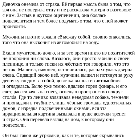
Девочка онемела от страха. Её первая мысль была о том, что
зря она не поверила отцу и не рассказала матери о разговоре
с ним. Застыв в жутком оцепенении, она боялась
пошевелиться и тем более подумать о том, что с ней может
произойти.
Мужчины плотно зажали её между собой, словно опасались,
того что она выскочит из автомобиля на ходу.
Ехали мучительно долго, и за это время никто из похитителей
не проронил ни слова. Казалось, они просто забыли о своей
пленнице, и только тиски их жёстких тел говорили, что это
не так. Машина, наконец, остановилась, распахнулась дверца
слева. Сидящий около неё, мужчина вышел и потянул за руку
девочку следом за собой, девочка вышла из автомобиля
и огляделась. Было уже темно, вдалеке горел фонарь, и его
свет, рассеиваясь на снегу, освещал пространство вокруг
столба. Где-то лениво взлаивала неведомая собака, темнели
и пропадали в глубине улицы чёрные громады одноэтажных
домов, с изредка подсвеченными окнами, вся эта
иррациональная картина вызывала в душе девочки трепет
и страх. Она перевела взгляд на дом, к которому они
подъехали.
Он был такой же угрюмый, как и те, которые скрывались