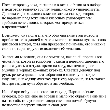
После второго урока, та зашла в класс и объявила о наборе
в подготовительную группу медицинского университета.
Девочка ещё с младших классов хотела стать доктором,
но вариант, предложенный классным руководителем,
требовал денег, поиск которых мог превратиться
в препятствие.!
Возможно, она полагала, что обдумывание этой новости
приблизит её к давней мечте, а может, готовила нужные слова
для своей матери, хотя она прекрасно понимала, что никакие
слова не гарантируют исполнения её желания.
За своими мыслями, она не заметила, как с ней поравнялся
чёрный легковой автомобиль. Задняя и передняя дверцы его
распахнулись и оттуда, прямо на ходу, выскочили двое
мужчин в чёрных кожаных куртках. Схватив девочку под
руки, резким движением забросили в машину на заднее
сидение, к находящемуся там третьему мужчине, затем также
быстро запрыгнули обратно в автомобиль.
На всё про всё ушло несколько секунд. Царили лёгкие
сумерки, фонари ещё не горели и мало кто обратил внимание
на это событие, уставшие люди спешили домой, будучи
полностью погружёнными в свои дела.