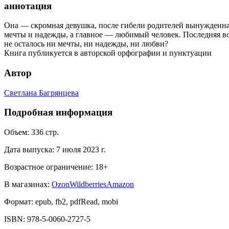
аннотация
Она — скромная девушка, после гибели родителей вынужденна
мечты и надежды, а главное — любимый человек. Последняя во
не осталось ни мечты, ни надежды, ни любви?
Книга публикуется в авторской орфографии и пунктуации
Автор
Светлана Багрянцева
Подробная информация
Объем:
336
стр.
Дата выпуска:
7 июля 2023 г.
Возрастное ограничение:
18
+
В магазинах:
Ozon
Wildberries
Amazon
Формат:
epub, fb2, pdfRead, mobi
ISBN:
978-5-0060-2727-5