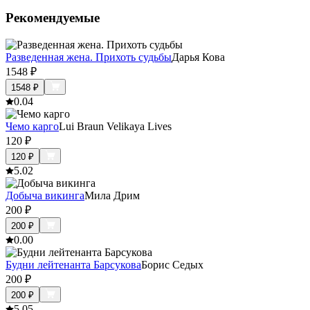
Рекомендуемые
Разведенная жена. Прихоть судьбы
Дарья Кова
1548
₽
1548
₽
0.0
4
Чемо карго
Lui Braun Velikaya Lives
120
₽
120
₽
5.0
2
Добыча викинга
Мила Дрим
200
₽
200
₽
0.0
0
Будни лейтенанта Барсукова
Борис Седых
200
₽
200
₽
5.0
5