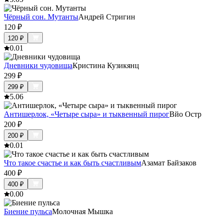
Чёрный сон. Мутанты
Андрей Стригин
120
₽
120
₽
0.0
1
Дневники чудовища
Кристина Кузикянц
299
₽
299
₽
5.0
6
Антишерлок, «Четыре сыра» и тыквенный пирог
Вйо Остр
200
₽
200
₽
0.0
1
Что такое счастье и как быть счастливым
Азамат Байзаков
400
₽
400
₽
0.0
0
Биение пульса
Молочная Мышка