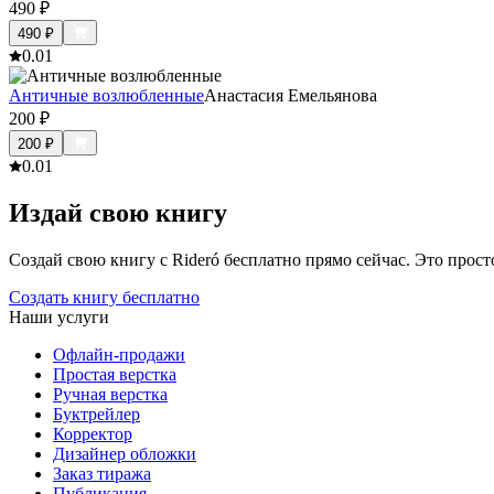
490
₽
490
₽
0.0
1
Античные возлюбленные
Анастасия Емельянова
200
₽
200
₽
0.0
1
Издай свою книгу
Создай свою книгу с Rideró бесплатно прямо сейчас. Это просто,
Создать книгу бесплатно
Наши услуги
Офлайн-продажи
Простая верстка
Ручная верстка
Буктрейлер
Корректор
Дизайнер обложки
Заказ тиража
Публикация