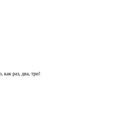
 как раз, два, три!