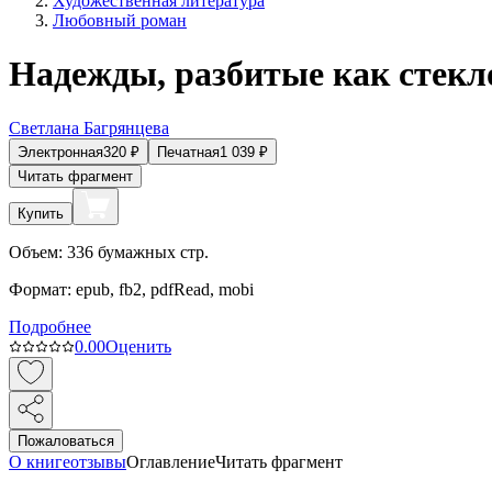
Художественная литература
Любовный роман
Надежды, разбитые как стекл
Светлана Багрянцева
Электронная
320
₽
Печатная
1 039
₽
Читать фрагмент
Купить
Объем:
336
бумажных стр.
Формат:
epub, fb2, pdfRead, mobi
Подробнее
0.0
0
Оценить
Пожаловаться
О книге
отзывы
Оглавление
Читать фрагмент