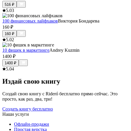
516
₽
5.0
3
100 финансовых лайфхаков
Виктория Бондарева
160
₽
160
₽
5.0
2
10 фишек в маркетинге
Andrey Kuzmin
1400
₽
1400
₽
5.0
4
Издай свою книгу
Создай свою книгу с Rideró бесплатно прямо сейчас. Это
просто, как раз, два, три!
Создать книгу бесплатно
Наши услуги
Офлайн-продажи
Простая верстка