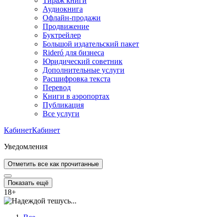
Тираж книги
Аудиокнига
Офлайн-продажи
Продвижение
Буктрейлер
Большой издательский пакет
Rideró для бизнеса
Юридический советник
Дополнительные услуги
Расшифровка текста
Перевод
Книги в аэропортах
Публикация
Все услуги
Кабинет
Кабинет
Уведомления
Отметить все как прочитанные
Показать ещё
18
+