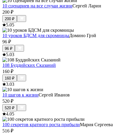
10 сценариев на все случаи жизни
Сергей Ларин
200
₽
200
₽
5.0
5
10 уроков БДСМ для скромницы
Домино Грэй
96
₽
96
₽
5.0
3
108 Буддийских Сказаний
160
₽
160
₽
3.0
3
10 шагов к жизни
Сергей Иванов
520
₽
520
₽
4.0
5
100 секретов кратного роста прибыли
Мария Сергеева
516
₽