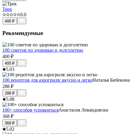
Трек
0.0
400
₽
Рекомендуемые
100 советов по здоровью и долголетию
400
₽
400
₽
5.0
3
100 рецептов для аэрогриля: вкусно и легко
Наталья Бибекина
288
₽
288
₽
5.0
8
100+ способов успокоиться
Анастасия Левандовски
368
₽
368
₽
5.0
2