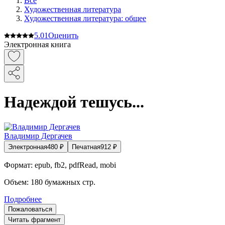
Все
Художественная литература
Художественная литература: общее
5.0
1
Оценить
Электронная книга
Надеждой тешусь...
Владимир Дергачев
Электронная
480
₽
Печатная
912
₽
Формат:
epub, fb2, pdfRead, mobi
Объем:
180
бумажных стр.
Подробнее
Пожаловаться
Читать фрагмент