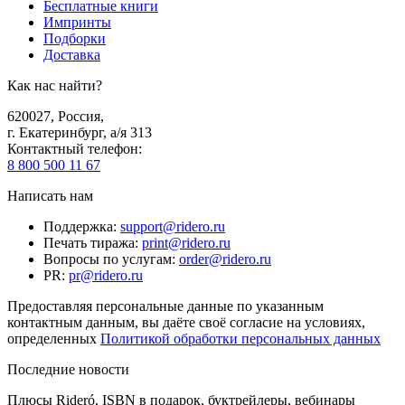
Бесплатные книги
Импринты
Подборки
Доставка
Как нас найти?
620027
,
Россия
,
г. Екатеринбург, а/я 313
Контактный телефон
:
8 800 500 11 67
Написать нам
Поддержка
:
support@ridero.ru
Печать тиража
:
print@ridero.ru
Вопросы по услугам
:
order@ridero.ru
PR
:
pr@ridero.ru
Предоставляя персональные данные по указанным
контактным данным, вы даёте своё согласие на условиях,
определенных
Политикой обработки персональных данных
Последние новости
Плюсы Rideró, ISBN в подарок, буктрейлеры, вебинары