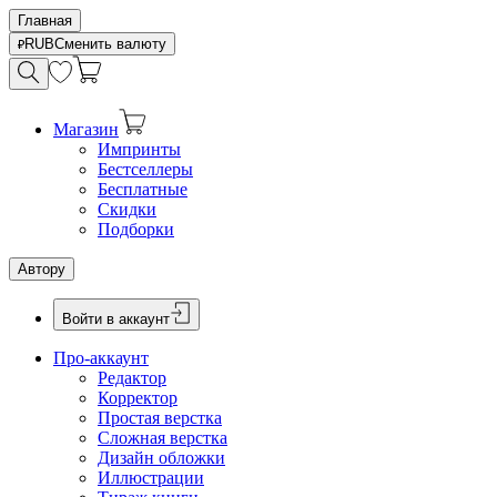
Главная
RUB
Сменить валюту
Магазин
Импринты
Бестселлеры
Бесплатные
Скидки
Подборки
Автору
Войти в аккаунт
Про-аккаунт
Редактор
Корректор
Простая верстка
Сложная верстка
Дизайн обложки
Иллюстрации