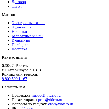
Договор
llm.txt
Магазин
Электронные книги
Аудиокниги
Новинки
Бесплатные книги
Импринты
Подборки
Доставка
Как нас найти?
620027
,
Россия
,
г. Екатеринбург, а/я 313
Контактный телефон
:
8 800 500 11 67
Написать нам
Поддержка
:
support@ridero.ru
Печать тиража
:
print@ridero.ru
Вопросы по услугам
:
order@ridero.ru
PR
:
pr@ridero.ru