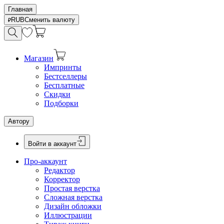
Главная
RUB
Сменить валюту
Магазин
Импринты
Бестселлеры
Бесплатные
Скидки
Подборки
Автору
Войти в аккаунт
Про-аккаунт
Редактор
Корректор
Простая верстка
Сложная верстка
Дизайн обложки
Иллюстрации