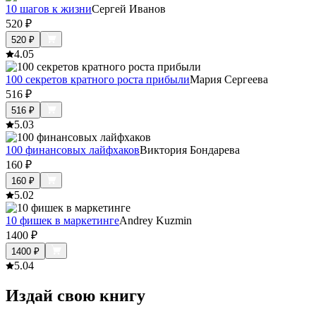
10 шагов к жизни
Сергей Иванов
520
₽
520
₽
4.0
5
100 секретов кратного роста прибыли
Мария Сергеева
516
₽
516
₽
5.0
3
100 финансовых лайфхаков
Виктория Бондарева
160
₽
160
₽
5.0
2
10 фишек в маркетинге
Andrey Kuzmin
1400
₽
1400
₽
5.0
4
Издай свою книгу