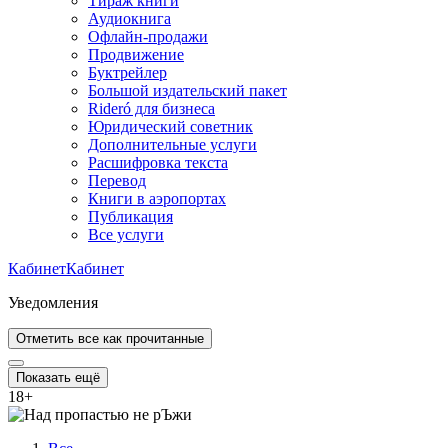
Тираж книги
Аудиокнига
Офлайн-продажи
Продвижение
Буктрейлер
Большой издательский пакет
Rideró для бизнеса
Юридический советник
Дополнительные услуги
Расшифровка текста
Перевод
Книги в аэропортах
Публикация
Все услуги
Кабинет
Кабинет
Уведомления
Отметить все как прочитанные
Показать ещё
18
+