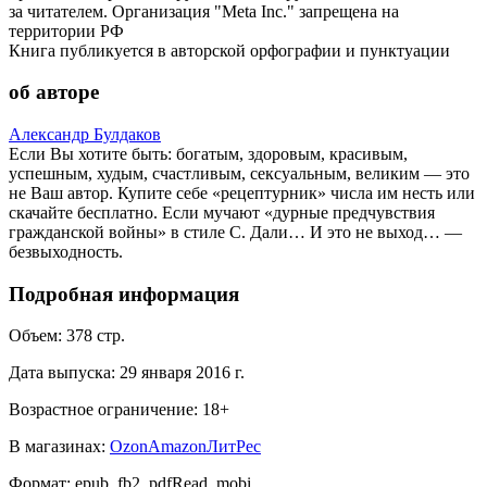
за читателем. Организация "Meta Inc." запрещена на
территории РФ
Книга публикуется в авторской орфографии и пунктуации
об авторе
Александр Булдаков
Если Вы хотите быть: богатым, здоровым, красивым,
успешным, худым, счастливым, сексуальным, великим — это
не Ваш автор. Купите себе «рецептурник» числа им несть или
скачайте бесплатно. Если мучают «дурные предчувствия
гражданской войны» в стиле С. Дали… И это не выход… —
безвыходность.
Подробная информация
Объем:
378
стр.
Дата выпуска:
29 января 2016 г.
Возрастное ограничение:
18
+
В магазинах:
Ozon
Amazon
ЛитРес
Формат:
epub, fb2, pdfRead, mobi