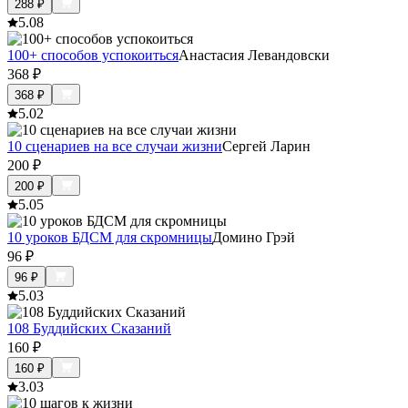
288
₽
5.0
8
100+ способов успокоиться
Анастасия Левандовски
368
₽
368
₽
5.0
2
10 сценариев на все случаи жизни
Сергей Ларин
200
₽
200
₽
5.0
5
10 уроков БДСМ для скромницы
Домино Грэй
96
₽
96
₽
5.0
3
108 Буддийских Сказаний
160
₽
160
₽
3.0
3