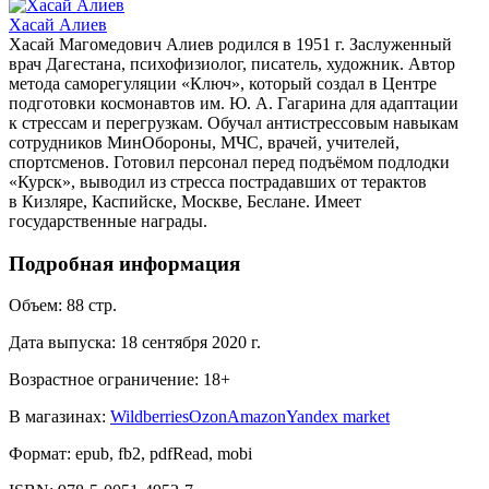
Хасай Алиев
Хасай Магомедович Алиев родился в 1951 г. Заслуженный
врач Дагестана, психофизиолог, писатель, художник. Автор
метода саморегуляции «Ключ», который создал в Центре
подготовки космонавтов им. Ю. А. Гагарина для адаптации
к стрессам и перегрузкам. Обучал антистрессовым навыкам
сотрудников МинОбороны, МЧС, врачей, учителей,
спортсменов. Готовил персонал перед подъёмом подлодки
«Курск», выводил из стресса пострадавших от терактов
в Кизляре, Каспийске, Москве, Беслане. Имеет
государственные награды.
Подробная информация
Объем:
88
стр.
Дата выпуска:
18 сентября 2020 г.
Возрастное ограничение:
18
+
В магазинах:
Wildberries
Ozon
Amazon
Yandex market
Формат:
epub, fb2, pdfRead, mobi