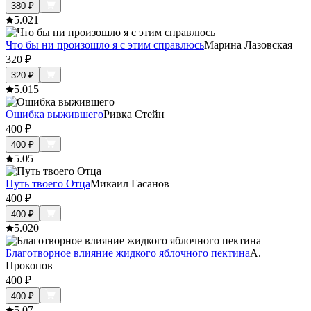
380
₽
5.0
21
Что бы ни произошло я с этим справлюсь
Марина Лазовская
320
₽
320
₽
5.0
15
Ошибка выжившего
Ривка Стейн
400
₽
400
₽
5.0
5
Путь твоего Отца
Микаил Гасанов
400
₽
400
₽
5.0
20
Благотворное влияние жидкого яблочного пектина
А.
Прокопов
400
₽
400
₽
5.0
7