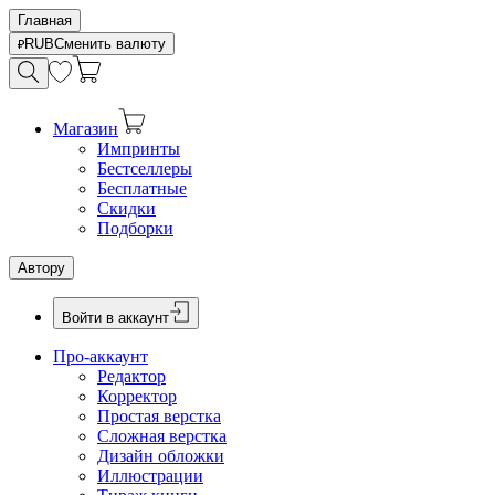
Главная
RUB
Сменить валюту
Магазин
Импринты
Бестселлеры
Бесплатные
Скидки
Подборки
Автору
Войти в аккаунт
Про-аккаунт
Редактор
Корректор
Простая верстка
Сложная верстка
Дизайн обложки
Иллюстрации