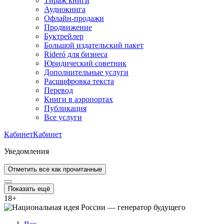
Тираж книги
Аудиокнига
Офлайн-продажи
Продвижение
Буктрейлер
Большой издательский пакет
Rideró для бизнеса
Юридический советник
Дополнительные услуги
Расшифровка текста
Перевод
Книги в аэропортах
Публикация
Все услуги
Кабинет
Кабинет
Уведомления
Отметить все как прочитанные
Показать ещё
18
+