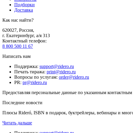
Подборки
Доставка
Как нас найти?
620027
,
Россия
,
г. Екатеринбург, а/я 313
Контактный телефон
:
8 800 500 11 67
Написать нам
Поддержка
:
support@ridero.ru
Печать тиража
:
print@ridero.ru
Вопросы по услугам
:
order@ridero.ru
PR
:
pr@ridero.ru
Предоставляя персональные данные по указанным контактным д
Последние новости
Плюсы Rideró, ISBN в подарок, буктрейлеры, вебинары и мног
Читать дальше
Поддержка
:
support@ridero.ru