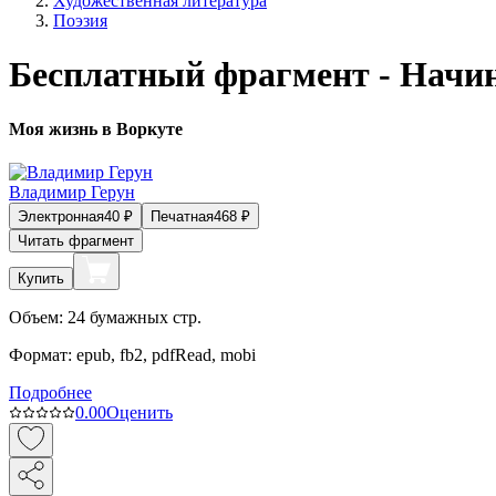
Художественная литература
Поэзия
Бесплатный фрагмент - Начин
Моя жизнь в Воркуте
Владимир Герун
Электронная
40
₽
Печатная
468
₽
Читать фрагмент
Купить
Объем:
24
бумажных стр.
Формат:
epub, fb2, pdfRead, mobi
Подробнее
0.0
0
Оценить