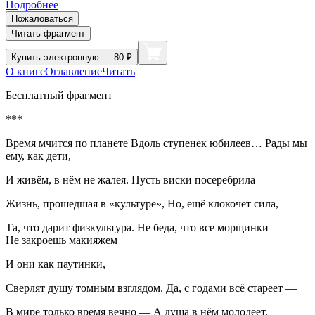
Подробнее
Пожаловаться
Читать фрагмент
Купить
электронную — 80 ₽
О книге
Оглавление
Читать
Бесплатный фрагмент
***
Время мчится по планете Вдоль ступенек юбилеев… Рады мы
ему, как дети,
И живём, в нём не жалея. Пусть
виски
посеребрила
Жизнь, прошедшая в «культуре», Но, ещё клокочет сила,
Та, что дарит физкультура. Не беда, что все морщинки
Не закроешь макияжем
И они как паутинки,
Сверлят душу томным взглядом. Да, с годами всё стареет —
В мире только время вечно — А душа в нём молодеет,