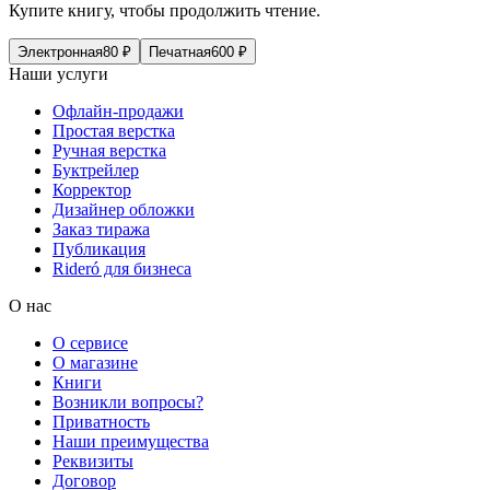
Купите книгу, чтобы продолжить чтение.
Электронная
80
₽
Печатная
600
₽
Наши услуги
Офлайн-продажи
Простая верстка
Ручная верстка
Буктрейлер
Корректор
Дизайнер обложки
Заказ тиража
Публикация
Rideró для бизнеса
О нас
О сервисе
О магазине
Книги
Возникли вопросы?
Приватность
Наши преимущества
Реквизиты
Договор