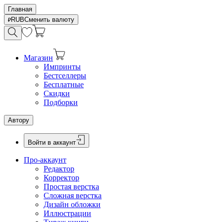
Главная
RUB
Сменить валюту
Магазин
Импринты
Бестселлеры
Бесплатные
Скидки
Подборки
Автору
Войти в аккаунт
Про-аккаунт
Редактор
Корректор
Простая верстка
Сложная верстка
Дизайн обложки
Иллюстрации