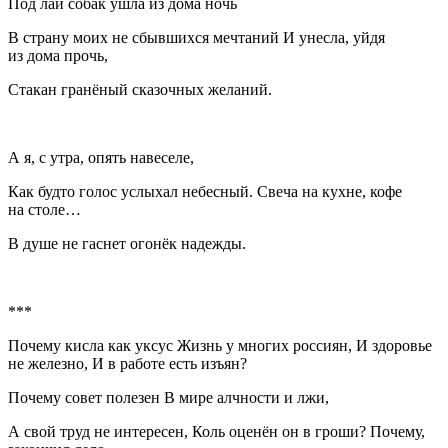
Под лай собак ушла из дома ночь
В страну моих не сбывшихся мечтаний И унесла, уйдя
из дома прочь,
Стакан гранёный сказочных желаний.
А я, с утра, опять навеселе,
Как будто голос услыхал небесный. Свеча на кухне, кофе
на столе…
В душе не гаснет огонёк надежды.
***
Почему кисла как уксус Жизнь у многих
росси
ян, И здоровье
не железно, И в работе есть изъян?
Почему совет полезен В мире алчности и лжи,
А свой труд не интересен, Коль оценён он в гроши? Почему,