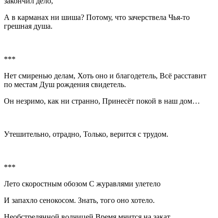
закончил дело,
А в карманах ни шиша? Потому, что зачерствела Чья-то
грешная душа.
***
Нет смиренью делам, Хоть оно и благодетель, Всё расставит
по местам Душ рождения свидетель.
Он незримо, как ни странно, Принесёт покой в наш дом…
Утешительно, отрадно, Только, верится с трудом.
***
Лето скоростным обозом С журавлями улетело
И запахло сенокосом. Знать, того оно хотело.
Необстрелянной волчицей Время мчится на закат