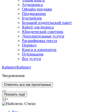
Тираж книги
Аудиокнига
Офлайн-продажи
Продвижение
Буктрейлер
Большой издательский пакет
Rideró для бизнеса
Юридический советник
Дополнительные услуги
Расшифровка текста
Перевод
Книги в аэропортах
Публикация
Все услуги
Кабинет
Кабинет
Уведомления
Отметить все как прочитанные
Показать ещё
12
+