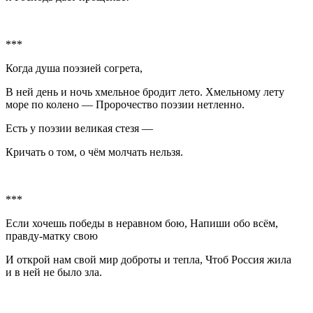
***
Когда душа поэзией согрета,
В ней день и ночь хмельное бродит лето. Хмельному лету
море по колено — Пророчество поэзии нетленно.
Есть у поэзии великая стезя —
Кричать о том, о чём молчать нельзя.
***
Если хочешь победы в неравном бою, Напиши обо всём,
правду-матку свою
И открой нам свой мир доброты и тепла, Чтоб
Росси
я жила
и в ней не было зла.