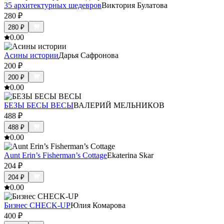
35 архитектурных шедевров
Виктория Булатова
280
₽
280
₽
0.0
0
Асины истории
Дарья Сафронова
200
₽
200
₽
0.0
0
БЕЗЫ БЕСЫ ВЕСЫ
ВАЛЕРИЙ МЕЛЬНИКОВ
488
₽
488
₽
0.0
0
Aunt Erin’s Fisherman’s Cottage
Ekaterina Skar
204
₽
204
₽
0.0
0
Бизнес CHECK-UP
Юлия Комарова
400
₽