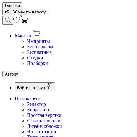
Главная
RUB
Сменить валюту
Магазин
Импринты
Бестселлеры
Бесплатные
Скидки
Подборки
Автору
Войти в аккаунт
Про-аккаунт
Редактор
Корректор
Простая верстка
Сложная верстка
Дизайн обложки
Иллюстрации