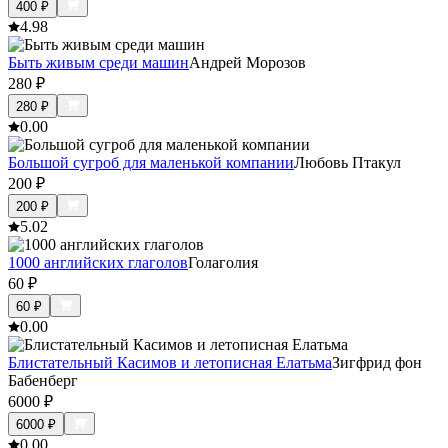
400
₽
4.9
8
Быть живым среди машин
Андрей Морозов
280
₽
280
₽
0.0
0
Большой сугроб для маленькой компании
Любовь Птакул
200
₽
200
₽
5.0
2
1000 английских глаголов
Голаголия
60
₽
60
₽
0.0
0
Блистательный Касимов и летописная Елатьма
Зигфрид фон
Бабенберг
6000
₽
6000
₽
0.0
0