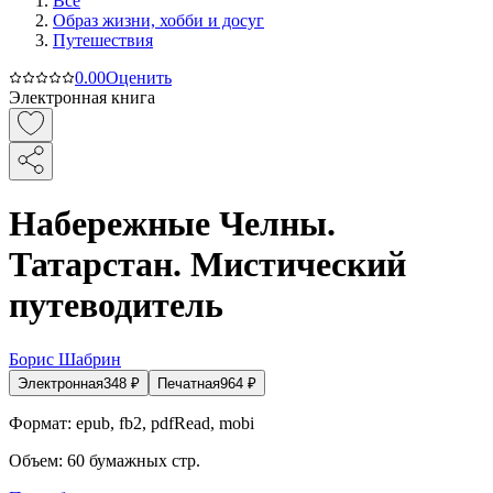
Все
Образ жизни, хобби и досуг
Путешествия
0.0
0
Оценить
Электронная книга
Набережные Челны.
Татарстан. Мистический
путеводитель
Борис Шабрин
Электронная
348
₽
Печатная
964
₽
Формат:
epub, fb2, pdfRead, mobi
Объем:
60
бумажных стр.