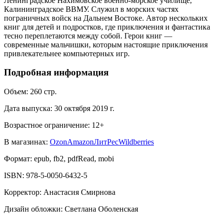
Ленинградское Нахимовское военно-морское училище,
Калининградское ВВМУ. Служил в морских частях
пограничных войск на Дальнем Востоке. Автор нескольких
книг для детей и подростков, где приключения и фантастика
тесно переплетаются между собой. Герои книг —
современные мальчишки, которым настоящие приключения
привлекательнее компьютерных игр.
Подробная информация
Объем:
260
стр.
Дата выпуска:
30 октября 2019 г.
Возрастное ограничение:
12
+
В магазинах:
Ozon
Amazon
ЛитРес
Wildberries
Формат:
epub, fb2, pdfRead, mobi
ISBN:
978-5-0050-6432-5
Корректор
:
Анастасия Смирнова
Дизайн обложки
:
Светлана Оболенская