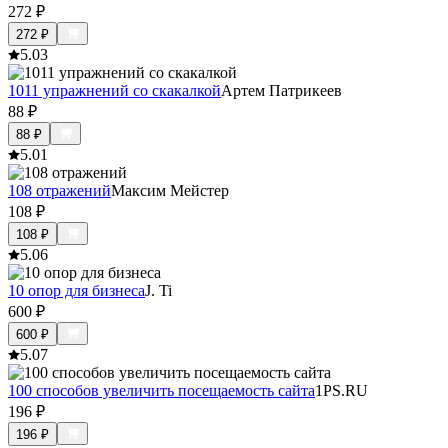
272
₽
272
₽
5.0
3
1011 упражнений со скакалкой
Артем Патрикеев
88
₽
88
₽
5.0
1
108 отражений
Максим Мейстер
108
₽
108
₽
5.0
6
10 опор для бизнеса
J. Ti
600
₽
600
₽
5.0
7
100 способов увеличить посещаемость сайта
1PS.RU
196
₽
196
₽