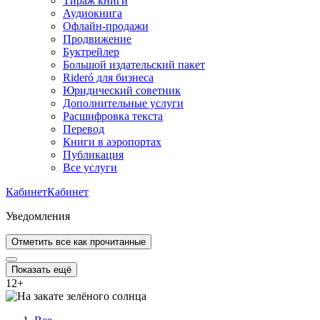
Тираж книги
Аудиокнига
Офлайн-продажи
Продвижение
Буктрейлер
Большой издательский пакет
Rideró для бизнеса
Юридический советник
Дополнительные услуги
Расшифровка текста
Перевод
Книги в аэропортах
Публикация
Все услуги
Кабинет
Кабинет
Уведомления
Отметить все как прочитанные
Показать ещё
12
+