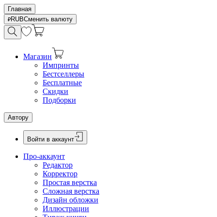
Главная
RUB
Сменить валюту
Магазин
Импринты
Бестселлеры
Бесплатные
Скидки
Подборки
Автору
Войти в аккаунт
Про-аккаунт
Редактор
Корректор
Простая верстка
Сложная верстка
Дизайн обложки
Иллюстрации