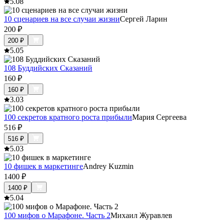
5.0
8
10 сценариев на все случаи жизни
Сергей Ларин
200
₽
200
₽
5.0
5
108 Буддийских Сказаний
160
₽
160
₽
3.0
3
100 секретов кратного роста прибыли
Мария Сергеева
516
₽
516
₽
5.0
3
10 фишек в маркетинге
Andrey Kuzmin
1400
₽
1400
₽
5.0
4
100 мифов о Марафоне. Часть 2
Михаил Журавлев