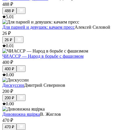
488
₽
488
₽
5.0
1
Для парней и девушек: качаем пресс
Алексей Силовой
26
₽
26
₽
0.0
1
ЧИАССР — Народ в борьбе с фашизмом
400
₽
400
₽
0.0
0
Дискуссии
Дмитрий Северинов
200
₽
200
₽
0.0
0
Дивовижна ящірка
В. Жиглов
470
₽
470
₽