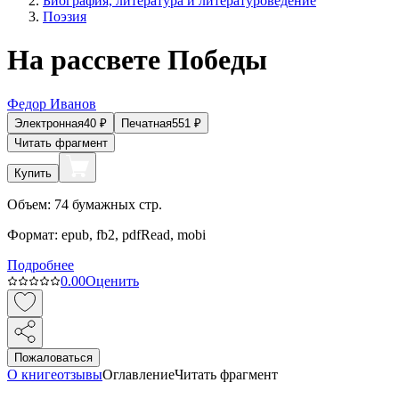
Биография, литература и литературоведение
Поэзия
На рассвете Победы
Федор Иванов
Электронная
40
₽
Печатная
551
₽
Читать фрагмент
Купить
Объем:
74
бумажных стр.
Формат:
epub, fb2, pdfRead, mobi
Подробнее
0.0
0
Оценить
Пожаловаться
О книге
отзывы
Оглавление
Читать фрагмент