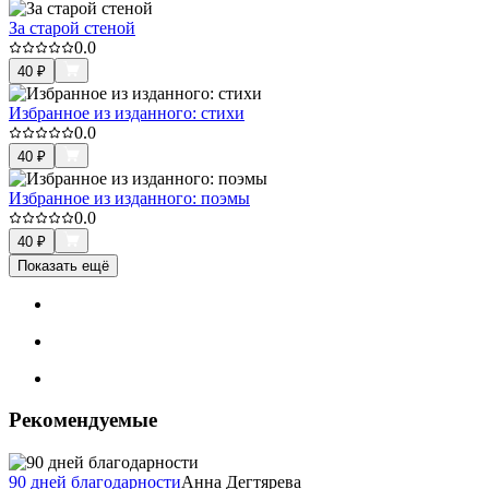
За старой стеной
0.0
40
₽
Избранное из изданного: стихи
0.0
40
₽
Избранное из изданного: поэмы
0.0
40
₽
Показать ещё
Рекомендуемые
90 дней благодарности
Анна Дегтярева