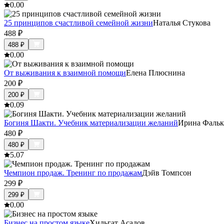
0.0
0
25 принципов счастливой семейной жизни
Наталья Стукова
488
₽
488
₽
0.0
0
От выживания к взаимной помощи
Елена Плюснина
200
₽
200
₽
0.0
9
Богиня Шакти. Учебник материализации желаний
Ирина Фальк
480
₽
480
₽
5.0
7
Чемпион продаж. Тренинг по продажам
Дэйв Томпсон
299
₽
299
₽
0.0
0
Бизнес на простом языке
Хильгат Асадов