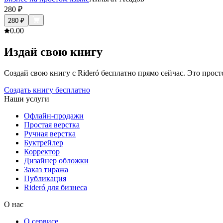
280
₽
280
₽
0.0
0
Издай свою книгу
Создай свою книгу с Rideró бесплатно прямо сейчас. Это просто,
Создать книгу бесплатно
Наши услуги
Офлайн-продажи
Простая верстка
Ручная верстка
Буктрейлер
Корректор
Дизайнер обложки
Заказ тиража
Публикация
Rideró для бизнеса
О нас
О сервисе