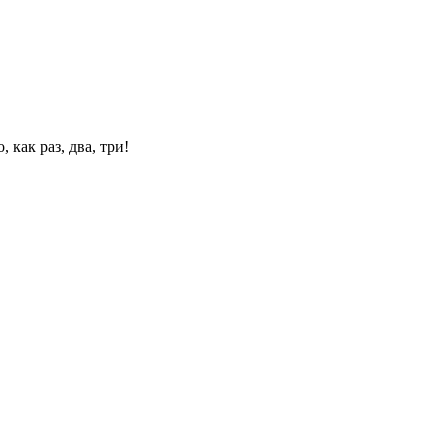
 как раз, два, три!