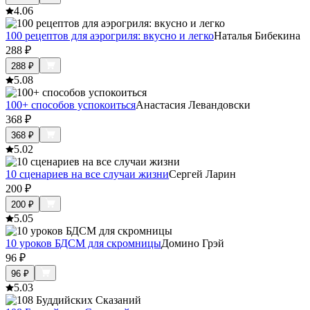
4.0
6
100 рецептов для аэрогриля: вкусно и легко
Наталья Бибекина
288
₽
288
₽
5.0
8
100+ способов успокоиться
Анастасия Левандовски
368
₽
368
₽
5.0
2
10 сценариев на все случаи жизни
Сергей Ларин
200
₽
200
₽
5.0
5
10 уроков БДСМ для скромницы
Домино Грэй
96
₽
96
₽
5.0
3