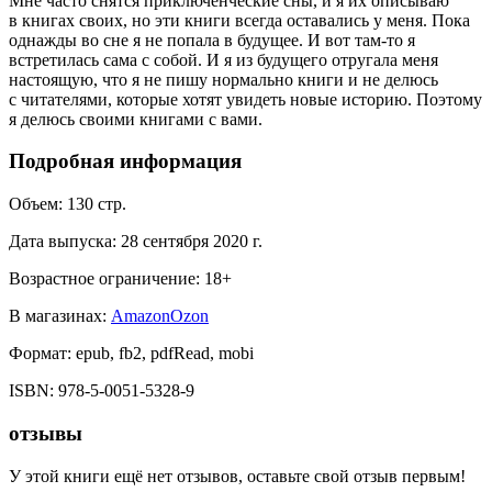
Мне часто снятся приключенческие сны, и я их описываю
в книгах своих, но эти книги всегда оставались у меня. Пока
однажды во сне я не попала в будущее. И вот там-то я
встретилась сама с собой. И я из будущего отругала меня
настоящую, что я не пишу нормально книги и не делюсь
с читателями, которые хотят увидеть новые историю. Поэтому
я делюсь своими книгами с вами.
Подробная информация
Объем:
130
стр.
Дата выпуска:
28 сентября 2020 г.
Возрастное ограничение:
18
+
В магазинах:
Amazon
Ozon
Формат:
epub, fb2, pdfRead, mobi
ISBN:
978-5-0051-5328-9
отзывы
У этой книги ещё нет отзывов, оставьте свой отзыв первым!