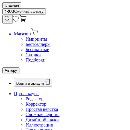
Главная
RUB
Сменить валюту
Магазин
Импринты
Бестселлеры
Бесплатные
Скидки
Подборки
Автору
Войти в аккаунт
Про-аккаунт
Редактор
Корректор
Простая верстка
Сложная верстка
Дизайн обложки
Иллюстрации