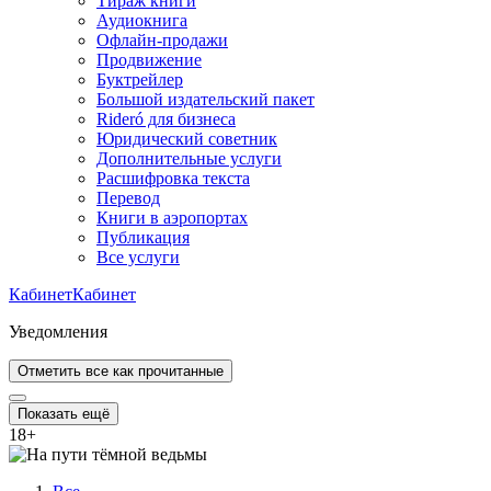
Тираж книги
Аудиокнига
Офлайн-продажи
Продвижение
Буктрейлер
Большой издательский пакет
Rideró для бизнеса
Юридический советник
Дополнительные услуги
Расшифровка текста
Перевод
Книги в аэропортах
Публикация
Все услуги
Кабинет
Кабинет
Уведомления
Отметить все как прочитанные
Показать ещё
18
+