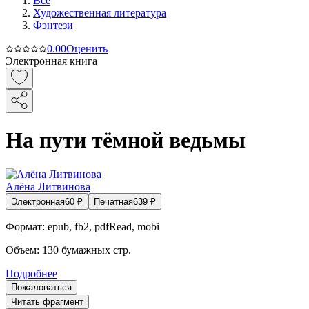
Все
Художественная литература
Фэнтези
0.0
0
Оценить
Электронная книга
На пути тёмной ведьмы
Алёна Литвинова
Электронная
60
₽
Печатная
639
₽
Формат:
epub, fb2, pdfRead, mobi
Объем:
130
бумажных стр.
Подробнее
Пожаловаться
Читать фрагмент