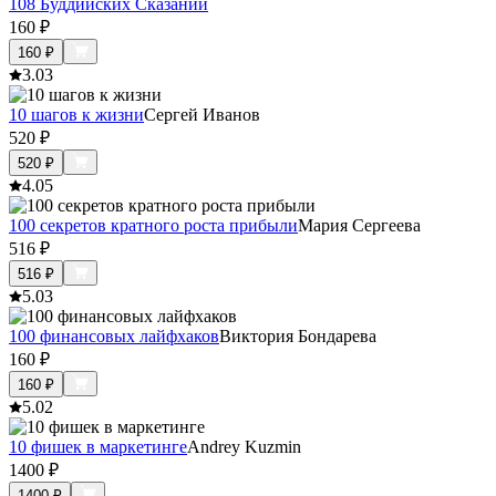
108 Буддийских Сказаний
160
₽
160
₽
3.0
3
10 шагов к жизни
Сергей Иванов
520
₽
520
₽
4.0
5
100 секретов кратного роста прибыли
Мария Сергеева
516
₽
516
₽
5.0
3
100 финансовых лайфхаков
Виктория Бондарева
160
₽
160
₽
5.0
2
10 фишек в маркетинге
Andrey Kuzmin
1400
₽
1400
₽