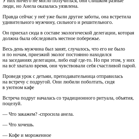
У них ничего не могло получиться, они слишком разные
люди, но Анела оказалась уязвлена.
Правда сейчас у неё уже были другие заботы, она встретила
удивительного мужчину, сильного и решительного.
Он приехал сюда в составе экологической делегации, которая
должна была обследовать местное побережье.
Весь день мужчина был занят, случалось, что его не было
и по ночам, приезжий эколог постоянно находился
на заседаниях делегации, либо ещё где-то. Но при этом, у них
на всё хватало время, они чувствовали себя счастливой парой.
Проведя урок с детьми, преподавательница отправилась
на встречу с подругой. Они любили поболтать, сидя
в уютном кафе
Встреча подруг началась со традиционного ритуала, объятия,
поцелуй.
— Что закажем? -спросила анела.
— Что хочешь.
— Кофе и мороженное