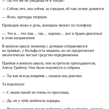
— Ты что же не увидишь её в театре?
— Сейчас нет, она сейчас за городом, ей там лучше думается
— Ясно, причуды творцов.
Проводив мужа и дочь, женщина звонит по телефону
— Это я… что там… так… хорошо… вот и будем двигаться
в этом направление
В конную школу инженер с дочерью отправляются
на трамвае, у Нольфа есть машина, но он предпочитает
экологически чистые средства передвижения.
Прибыв в конную школу, они встретили преподавателя,
Анелу Грабену. Она была подтянута и собрана
— Ты как всегда вовремя -, сказала она девочке.
Та вздохнула:
— С моим папой не очень-то проспишь.
— Да, он у тебя любитель порядка.
— Иногда неплохо делать поблажку, себе и другим, -сказала