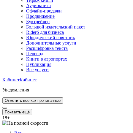
Тираж книги
Аудиокнига
Офлайн-продажи
Продвижение
Буктрейлер
Большой издательский пакет
Rideró для бизнеса
Юридический советник
Дополнительные услуги
Расшифровка текста
Перевод
Книги в аэропортах
Публикация
Все услуги
Кабинет
Кабинет
Уведомления
Отметить все как прочитанные
Показать ещё
18
+