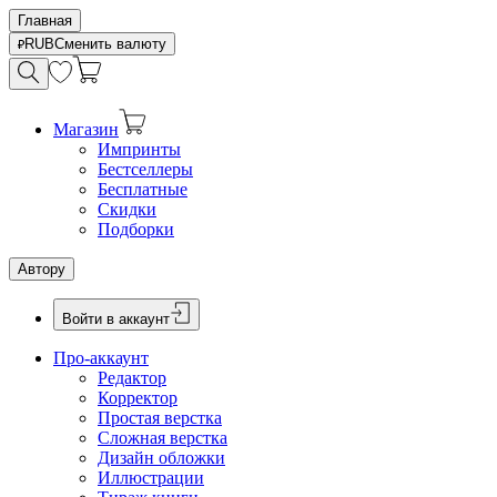
Главная
RUB
Сменить валюту
Магазин
Импринты
Бестселлеры
Бесплатные
Скидки
Подборки
Автору
Войти в аккаунт
Про-аккаунт
Редактор
Корректор
Простая верстка
Сложная верстка
Дизайн обложки
Иллюстрации