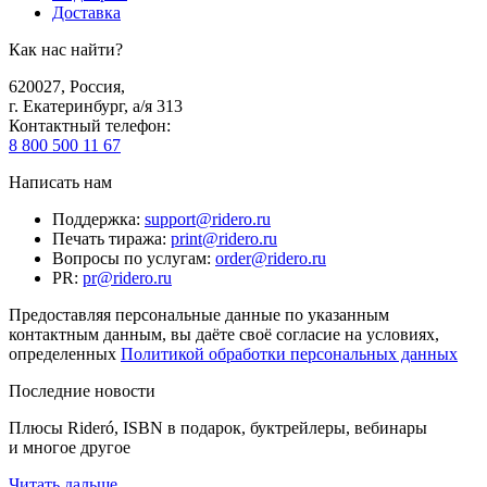
Доставка
Как нас найти?
620027
,
Россия
,
г. Екатеринбург, а/я 313
Контактный телефон
:
8 800 500 11 67
Написать нам
Поддержка
:
support@ridero.ru
Печать тиража
:
print@ridero.ru
Вопросы по услугам
:
order@ridero.ru
PR
:
pr@ridero.ru
Предоставляя персональные данные по указанным
контактным данным, вы даёте своё согласие на условиях,
определенных
Политикой обработки персональных данных
Последние новости
Плюсы Rideró, ISBN в подарок, буктрейлеры, вебинары
и многое другое
Читать дальше