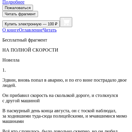
Подробнее
Пожаловаться
Читать фрагмент
Купить
электронную — 100 ₽
О книге
Оглавление
Читать
Бесплатный фрагмент
НА ПОЛНОЙ СКОРОСТИ
Новелла
1.
Эдвин, вновь попал в аварию, и по его вине пострадало двое
людей.
Он прибавил скорость на скользкой дороге, и столкнулся
с другой машиной
В пасмурный день конца августа, он с тоской наблюдал,
за ходившими туда-сюда полицейскими, и мчавшимися мимо
машинами
Всё что случилось, было довольно скверно, но он любил