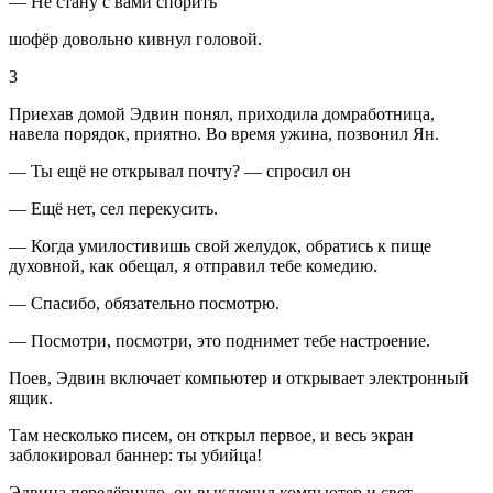
— Не стану с вами спорить
шофёр довольно кивнул головой.
3
Приехав домой Эдвин понял, приходила домработница,
навела порядок, приятно. Во время ужина, позвонил Ян.
— Ты ещё не открывал почту? — спросил он
— Ещё нет, сел перекусить.
— Когда умилостивишь свой желудок, обратись к пище
духовной, как обещал, я отправил тебе комедию.
— Спасибо, обязательно посмотрю.
— Посмотри, посмотри, это поднимет тебе настроение.
Поев, Эдвин включает компьютер и открывает электронный
ящик.
Там несколько писем, он открыл первое, и весь экран
заблокировал баннер: ты убийца!
Эдвина передёрнуло, он выключил компьютер и свет.