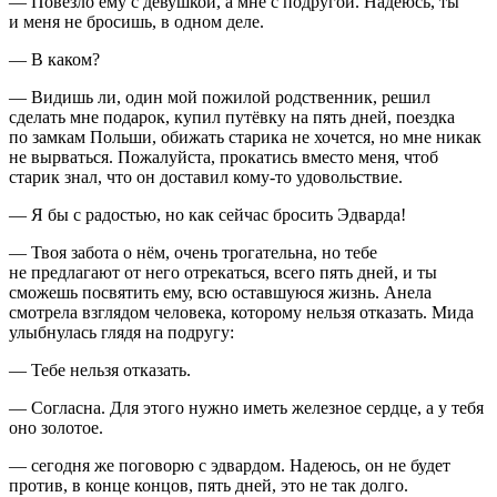
— Повезло ему с девушкой, а мне с подругой. Надеюсь, ты
и меня не бросишь, в одном деле.
— В каком?
— Видишь ли, один мой пожилой родственник, решил
сделать мне подарок, купил путёвку на пять дней, поездка
по замкам Польши, обижать старика не хочется, но мне никак
не вырваться. Пожалуйста, прокатись вместо меня, чтоб
старик знал, что он доставил кому-то удовольствие.
— Я бы с радостью, но как сейчас бросить Эдварда!
— Твоя забота о нём, очень трогательна, но тебе
не предлагают от него отрекаться, всего пять дней, и ты
сможешь посвятить ему, всю оставшуюся жизнь. Анела
смотрела взглядом человека, которому нельзя отказать. Мида
улыбнулась глядя на подругу:
— Тебе нельзя отказать.
— Согласна. Для этого нужно иметь железное сердце, а у тебя
оно золотое.
— сегодня же поговорю с эдвардом. Надеюсь, он не будет
против, в конце концов, пять дней, это не так долго.