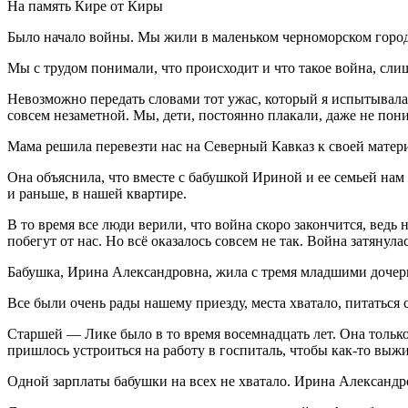
На память Кире от Киры
Было начало войны. Мы жили в маленьком черноморском городке
Мы с трудом понимали, что происходит и что такое война, сли
Невозможно передать словами тот ужас, который я испытывала,
совсем незаметной. Мы, дети, постоянно плакали, даже не пон
Мама решила перевезти нас на Северный Кавказ к своей матер
Она объяснила, что вместе с бабушкой Ириной и ее семьей нам 
и раньше, в нашей квартире.
В то время все люди верили, что война скоро закончится, ведь
побегут от нас. Но всё оказалось совсем не так. Война затянул
Бабушка, Ирина Александровна, жила с тремя младшими дочер
Все были очень рады нашему приезду, места хватало, питатьс
Старшей — Лике было в то время восемнадцать лет. Она только
пришлось устроиться на работу в госпиталь, чтобы как-то выжи
Одной зарплаты бабушки на всех не хватало. Ирина Александр