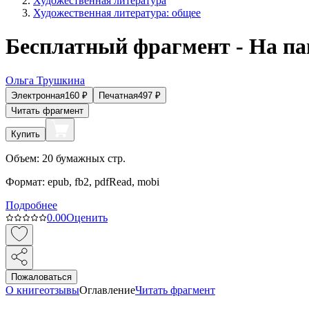
Художественная литература
Художественная литература: общее
Бесплатный фрагмент - На п
Ольга Трушкина
Электронная
160
₽
Печатная
497
₽
Читать фрагмент
Купить
Объем:
20
бумажных стр.
Формат:
epub, fb2, pdfRead, mobi
Подробнее
0.0
0
Оценить
Пожаловаться
О книге
отзывы
Оглавление
Читать фрагмент