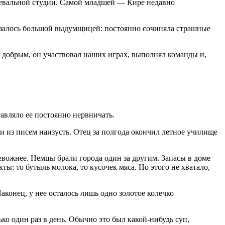
нцевальной студии. Самой младшей — Кире недавно
казалось большой выдумщицей: постоянно сочиняла страшные
 добрым, он участвовал наших играх, выполнял команды и,
тавляло ее постоянно нервничать.
и из писем наизусть. Отец за полгода окончил летное училище
евожнее. Немцы брали города один за другим. Запасы в доме
ты: то бутыль молока, то кусочек мяса. Но этого не хватало,
аконец, у нее осталось лишь одно золотое колечко
ько один раз в день. Обычно это был какой-нибудь суп,