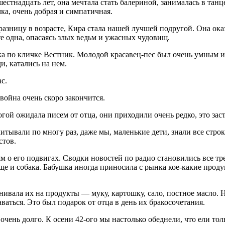
естнадцать лет, она мечтала стать балериной, занималась в та
ка, очень добрая и симпатичная.
 разницу в возрасте, Кира стала нашей лучшей подругой. Она о
те одна, опасаясь злых ведьм и ужасных чудовищ.
ка по кличке Вестник. Молодой красавец-пес был очень умным и
и, катались на нем.
с.
война очень скоро закончится.
гой ожидала писем от отца, они приходили очень редко, это зас
ывали по многу раз, даже мы, маленькие дети, знали все строк
с
тов.
м о его подвигах. Сводки новостей по радио становились все тр
еще и собака. Бабушка иногда приносила с рынка кое-какие продук
ивала их на продукты — муку, картошку, сало, постное масло. Н
ваться. Это был подарок от отца в день их бракосочетания.
очень долго. К осени 42-ого мы настолько обеднели, что ели тол