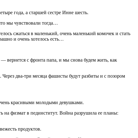
тыре года, а старшей сестре Инне шесть.
 что мы чувствовали тогда…
елось сжаться в маленький, очень маленький комочек и стать
рашно и очень хотелось есть…
 — вернется с фронта папа, и мы снова будем жить, как
. Через два-три месяца
фашис
ты будут разбиты и с позором
е очень красивыми молодыми девушками.
ь на физмат в пединститут. Война разрушила ее планы:
вежесть продуктов.