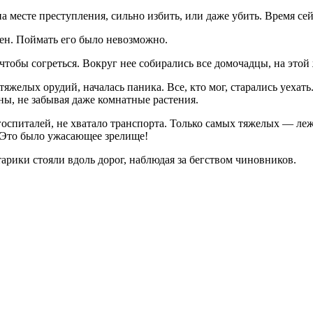
а месте преступления, сильно избить, или даже убить. Время сей
мен. Поймать его было невозможно.
чтобы согреться. Вокруг нее собирались все домочадцы, на этой 
яжелых орудий, началась паника. Все, кто мог, старались уеха
ны, не забывая даже комнатные растения.
оспиталей, не хватало транспорта. Только самых тяжелых — леж
. Это было ужасающее зрелище!
рики стояли вдоль дорог, наблюдая за бегством чиновников.