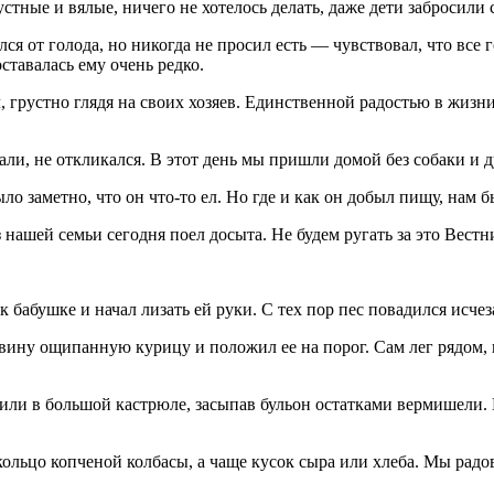
тные и вялые, ничего не хотелось делать, даже дети забросили 
я от голода, но никогда не просил есть — чувствовал, что все г
ставалась ему очень редко.
, грустно глядя на своих хозяев. Единственной радостью в жизни
вали, не откликался. В этот день мы пришли домой без собаки и 
о заметно, что он что-то ел. Но где и как он добыл пищу, нам б
 нашей семьи сегодня поел досыта. Не будем ругать за это Вестн
 к бабушке и начал лизать ей руки. С тех пор пес повадился исч
ину ощипанную курицу и положил ее на порог. Сам лег рядом, и,
или в большой кастрюле, засыпав бульон остатками вермишели. Е
 кольцо копченой колбасы, а чаще кусок сыра или хлеба. Мы рад