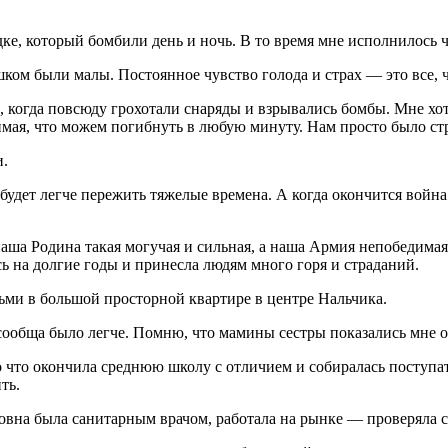
, который бомбили день и ночь. В то время мне исполнилось че
шком были малы. Постоянное чувство голода и страх — это все,
 когда повсюду грохотали снаряды и взрывались бомбы. Мне хот
имая, что можем погибнуть в любую минуту. Нам просто было ст
и.
будет легче пережить тяжелые времена. А когда окончится война
 наша Родина такая могучая и сильная, а наша Армия непобедимая
ась на долгие годы и принесла людям много горя и страданий.
ьми в большой просторной квартире в центре Нальчика.
я сообща было легче. Помню, что мамины сестры показались мн
 что окончила среднюю школу с отличием и собиралась поступат
ть.
овна была санитарным врачом, работала на рынке — проверяла с