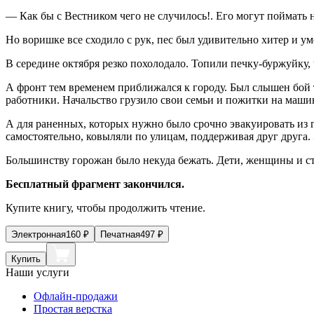
— Как бы с Вестником чего не случилось!. Его могут поймать н
Но воришке все сходило с рук, пес был удивительно хитер и у
В середине октября резко похолодало. Топили печку-буржуйку, 
А фронт тем временем приближался к городу. Был слышен бой т
работники. Начальство грузило свои семьи и пожитки на маши
А для раненных, которых нужно было срочно эвакуировать из г
самостоятельно, ковыляли по улицам, поддерживая друг друга
Большинству горожан было некуда бежать. Дети, женщины и ста
Бесплатный фрагмент закончился.
Купите книгу, чтобы продолжить чтение.
Электронная
160
₽
Печатная
497
₽
Купить
Наши услуги
Офлайн-продажи
Простая верстка