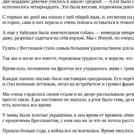
Две младшие девочки учились в школе: средней — Алле было ш
исполнилось четырнадцать. Это была веселая, подвижная девоч
С первых же дней мы нашли с ней общий язык, и, несмотря на
истории, сама в них верила и очень боялась оставаться в темно
А еще у бабушки была замечательная собака — немецкая овчар
даже, разрешал садиться на себя верхом. Мы с Инной, по очеред
Гулять с Вестником стало самым большим удовольствием для на
Так мы и жили все вместе, переживая трудности, и верили, что 
Время шло, положение на фронтах все ухудшалось, мама с трево
Каждое папино письмо было настоящим праздником. Его перечит
и стал военным летчиком, летал на истребителе и громил
фаши
Мы очень гордились своим отцом и во дворе рассказывали детя
просто таяли. Еды постоянно не хватало, а ртов было семь, да 
есть хотелось все время.
У мамы были золотые украшения, и она время от времени обмен
с крошечным бриллиантом, с ним она ни за что не хотела расста
Прошло больше года, а война все не кончалась. Время тянулось 