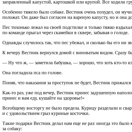
заправленный капустой, картошкой или крупой. Все ходили грус
Особенно тяжело было собаке. Вестник очень похудел, он мучилс
положат. Он даже был согласен на вареную капусту, но и она до
Пес тихонько лежал на своей подстилке и только тяжко вздыхал
по команде прыгал через скамейки в сквере, забывая о голоде.
Однажды случилось так, что пес убежал, и сколько бы его ни з
К вечеру Вестник вернулся домой с виноватым видом. Сразу был
— Ну что ж, — заметила бабушка, — хорошо, что хоть кто-то из
Она погладила пса по голове.
Поняв, что наказания за проступок не будет, Вестник прижался
Как-то раз, уже под вечер, Вестник принес задушенную наполов
принес и вам еду, кушайте на здоровье!»
Всеобщему восторгу не было предела. Курицу разделали и свар
и с удовольствием грыз куриные косточки.
Такие подарки Вестник делал нам еще не раз: иногда это было
за собаку: