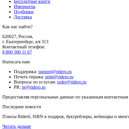
Бесплатные книги
Импринты
Подборки
Доставка
Как нас найти?
620027
,
Россия
,
г. Екатеринбург, а/я 313
Контактный телефон
:
8 800 500 11 67
Написать нам
Поддержка
:
support@ridero.ru
Печать тиража
:
print@ridero.ru
Вопросы по услугам
:
order@ridero.ru
PR
:
pr@ridero.ru
Предоставляя персональные данные по указанным контактным д
Последние новости
Плюсы Rideró, ISBN в подарок, буктрейлеры, вебинары и мног
Читать дальше