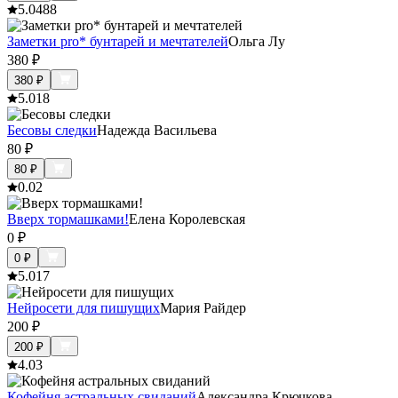
5.0
488
Заметки pro* бунтарей и мечтателей
Ольга Лу
380
₽
380
₽
5.0
18
Бесовы следки
Надежда Васильева
80
₽
80
₽
0.0
2
Вверх тормашками!
Елена Королевская
0
₽
0
₽
5.0
17
Нейросети для пишущих
Мария Райдер
200
₽
200
₽
4.0
3
Кофейня астральных свиданий
Александра Крючкова