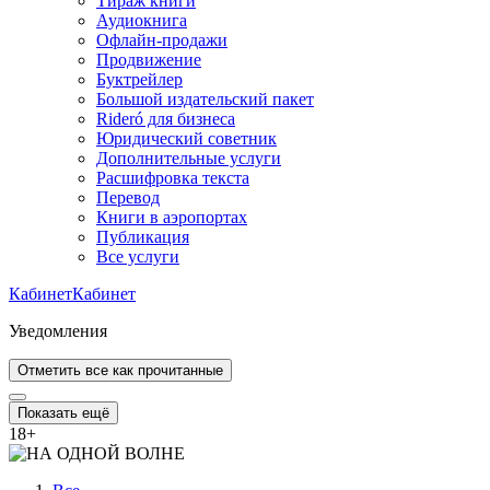
Тираж книги
Аудиокнига
Офлайн-продажи
Продвижение
Буктрейлер
Большой издательский пакет
Rideró для бизнеса
Юридический советник
Дополнительные услуги
Расшифровка текста
Перевод
Книги в аэропортах
Публикация
Все услуги
Кабинет
Кабинет
Уведомления
Отметить все как прочитанные
Показать ещё
18
+