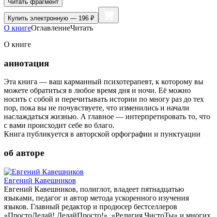
Читать фрагмент
Купить
электронную — 196 ₽
О книге
Оглавление
Читать
О книге
аннотация
Эта книга — ваш карманный психотерапевт, к которому вы
можете обратиться в любое время дня и ночи. Её можно
носить с собой и перечитывать истории по многу раз до тех
пор, пока вы не почувствуете, что изменились и начали
наслаждаться жизнью. А главное — интерпретировать то, что
с вами происходит себе во благо.
Книга публикуется в авторской орфографии и пунктуации
об авторе
Евгений Кавешников
Евгений Кавешников, полиглот, владеет пятнадцатью
языками, педагог и автор метода ускоренного изучения
языков. Главный редактор и продюсер бестселлеров
«ПростоДелай! ДелайПросто!», «Религия ЧистоТы» и многих