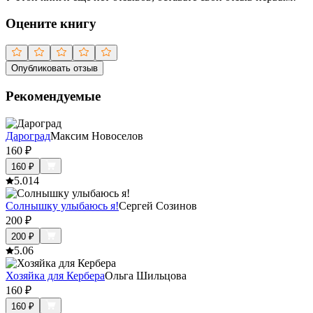
Оцените книгу
Опубликовать отзыв
Рекомендуемые
Дароград
Максим Новоселов
160
₽
160
₽
5.0
14
Солнышку улыбаюсь я!
Сергей Созинов
200
₽
200
₽
5.0
6
Хозяйка для Кербера
Ольга Шильцова
160
₽
160
₽