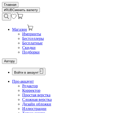
Главная
RUB
Сменить валюту
Магазин
Импринты
Бестселлеры
Бесплатные
Скидки
Подборки
Автору
Войти в аккаунт
Про-аккаунт
Редактор
Корректор
Простая верстка
Сложная верстка
Дизайн обложки
Иллюстрации