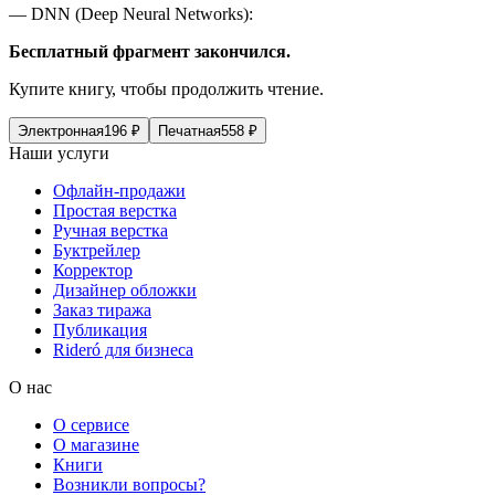
— DNN (Deep Neural Networks):
Бесплатный фрагмент закончился.
Купите книгу, чтобы продолжить чтение.
Электронная
196
₽
Печатная
558
₽
Наши услуги
Офлайн-продажи
Простая верстка
Ручная верстка
Буктрейлер
Корректор
Дизайнер обложки
Заказ тиража
Публикация
Rideró для бизнеса
О нас
О сервисе
О магазине
Книги
Возникли вопросы?