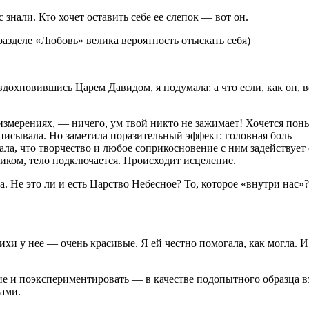
знали. Кто хочет оставить себе ее слепок — вот он.
 разделе «Любовь» велика вероятность отыскать себя)
вдохновившись Царем Давидом, я подумала: а что если, как он, 
х измерениях, — ничего, ум твой никто не зажимает! Хочется по
аписывала. Но заметила поразительный эффект: головная боль —
ала, что творчество и любое соприкосновение с ним задействует
иком, тело подключается. Происходит исцеление.
. Не это ли и есть Царство Небесное? То, которое «внутри нас»?
хи у нее — очень красивые. Я ей честно помогала, как могла. И 
ие и поэкспериментировать — в качестве подопытного образца в
ками.