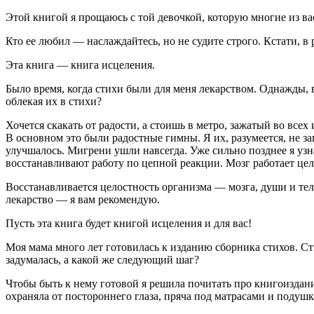
Этой книгой я прощаюсь с той девочкой, которую многие из вас 
Кто ее любил — наслаждайтесь, но не судите строго. Кстати, в
Эта книга — книга исцеления.
Было время, когда стихи были для меня лекарством. Однажды, 
облекая их в стихи?
Хочется скакать от радости, а стоишь в метро, зажатый во все
В основном это были радостные гимны. Я их, разумеется, не з
улучшалось. Мигрени ушли навсегда. Уже сильно позднее я узн
восстанавливают работу по цепной реакции. Мозг работает цел
Восстанавливается целостность организма — мозга, души и тела
лекарство — я вам рекомендую.
Пусть эта книга будет книгой исцеления и для вас!
Моя мама много лет готовилась к изданию сборника стихов. Сти
задумалась, а какой же следующий шаг?
Чтобы быть к нему готовой я решила почитать про книгоиздан
охраняла от постороннего глаза, пряча под матрасами и подуш