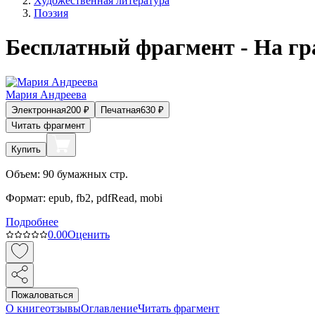
Художественная литература
Поэзия
Бесплатный фрагмент - На
Мария Андреева
Электронная
200
₽
Печатная
630
₽
Читать фрагмент
Купить
Объем:
90
бумажных стр.
Формат:
epub, fb2, pdfRead, mobi
Подробнее
0.0
0
Оценить
Пожаловаться
О книге
отзывы
Оглавление
Читать фрагмент