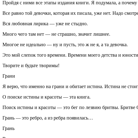
Пройдя с ними все этапы издания книги. Я подумала, а почему 
Все равно той девочки, которая их писала, уже нет. Надо смотре
Вся любовная лирика — уже не стыдно.
Много чего там нет — не страшно, значит лишнее.
Многое не идеально — ну и пусть, это ж не я, а та девочка.
Это мой слепок того времени. Времени моего детства и юности
Творите и будьте творимы!
Грани
Я верю, что именно на грани и обитает истина. Истина не стоит 
О поиске истины и красоты — эта книга.
Поиск истины и красоты — это бег по
лезв
ию
бритв
ы.
Бритв
е 
Грань — это ребро, а из ребра появилась…
Грань