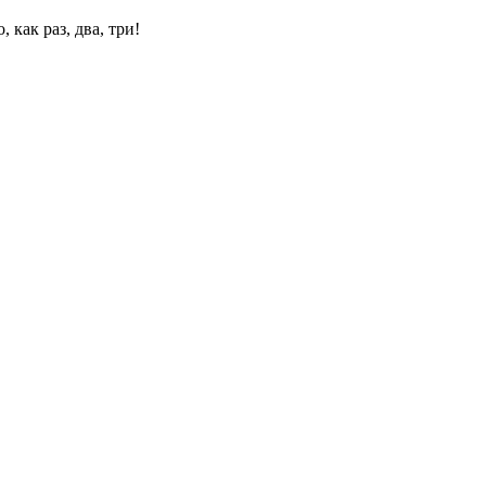
 как раз, два, три!