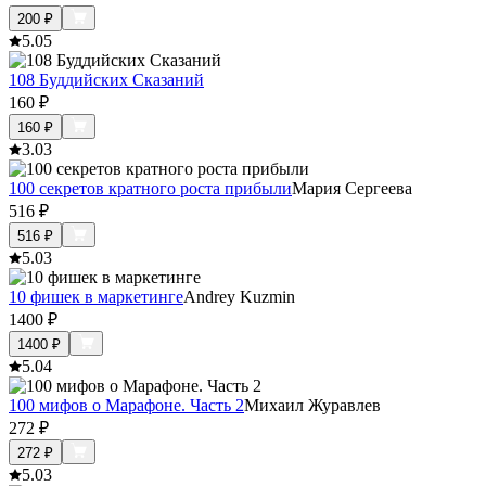
200
₽
5.0
5
108 Буддийских Сказаний
160
₽
160
₽
3.0
3
100 секретов кратного роста прибыли
Мария Сергеева
516
₽
516
₽
5.0
3
10 фишек в маркетинге
Andrey Kuzmin
1400
₽
1400
₽
5.0
4
100 мифов о Марафоне. Часть 2
Михаил Журавлев
272
₽
272
₽
5.0
3