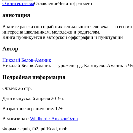
О книге
отзывы
Оглавление
Читать фрагмент
аннотация
В книге рассказано о работах гениального человека — о его из
интересна школьникам, молодёжи и родителям.
Книга публикуется в авторской орфографии и пунктуации
Автор
Николай Белов-Аманик
Николай Белов-Аманик — уроженец д. Картлуево-Аманик в Чуваш
Подробная информация
Объем:
26
стр.
Дата выпуска:
6 апреля 2019 г.
Возрастное ограничение:
12
+
В магазинах:
Wildberries
Amazon
Ozon
Формат:
epub, fb2, pdfRead, mobi