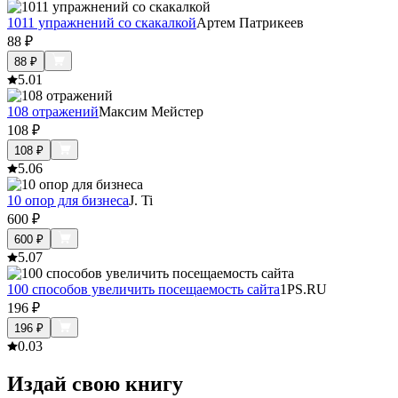
1011 упражнений со скакалкой
Артем Патрикеев
88
₽
88
₽
5.0
1
108 отражений
Максим Мейстер
108
₽
108
₽
5.0
6
10 опор для бизнеса
J. Ti
600
₽
600
₽
5.0
7
100 способов увеличить посещаемость сайта
1PS.RU
196
₽
196
₽
0.0
3
Издай свою книгу