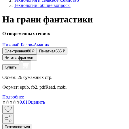
Технология и сельское хозяйство
Технологии: общие вопросы
На грани фантастики
О современных гениях
Николай Белов-Аманик
Электронная
80
₽
Печатная
535
₽
Читать фрагмент
Купить
Объем:
26
бумажных стр.
Формат:
epub, fb2, pdfRead, mobi
Подробнее
0.0
1
Оценить
Пожаловаться