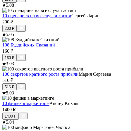
5.0
8
10 сценариев на все случаи жизни
Сергей Ларин
200
₽
200
₽
5.0
5
108 Буддийских Сказаний
160
₽
160
₽
3.0
3
100 секретов кратного роста прибыли
Мария Сергеева
516
₽
516
₽
5.0
3
10 фишек в маркетинге
Andrey Kuzmin
1400
₽
1400
₽
5.0
4