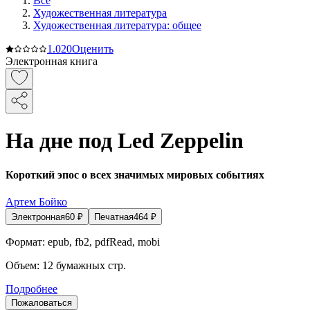
Все
Художественная литература
Художественная литература: общее
1.0
20
Оценить
Электронная книга
На дне под Led Zeppelin
Короткий эпос о всех значимых мировых событиях
Артем Бойко
Электронная
60
₽
Печатная
464
₽
Формат:
epub, fb2, pdfRead, mobi
Объем:
12
бумажных стр.
Подробнее
Пожаловаться