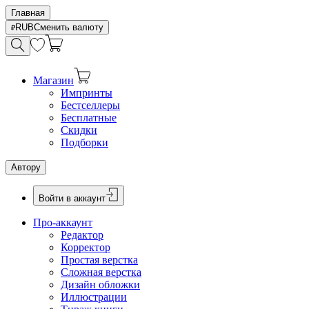
Главная
RUB
Сменить валюту
Магазин
Импринты
Бестселлеры
Бесплатные
Скидки
Подборки
Автору
Войти в аккаунт
Про-аккаунт
Редактор
Корректор
Простая верстка
Сложная верстка
Дизайн обложки
Иллюстрации