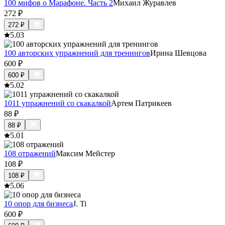
100 мифов о Марафоне. Часть 2
Михаил Журавлев
272
₽
272
₽
5.0
3
100 авторских упражнений для тренингов
Ирина Шевцова
600
₽
600
₽
5.0
2
1011 упражнений со скакалкой
Артем Патрикеев
88
₽
88
₽
5.0
1
108 отражений
Максим Мейстер
108
₽
108
₽
5.0
6
10 опор для бизнеса
J. Ti
600
₽