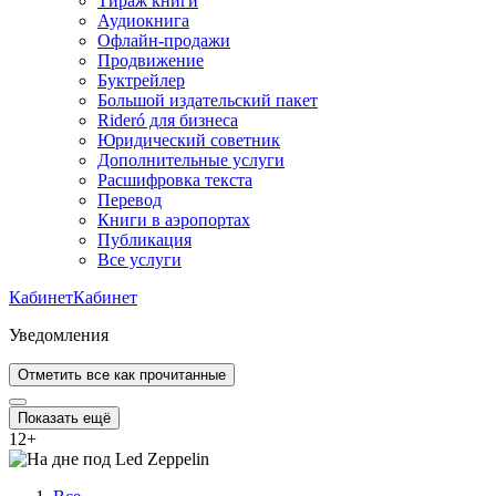
Тираж книги
Аудиокнига
Офлайн-продажи
Продвижение
Буктрейлер
Большой издательский пакет
Rideró для бизнеса
Юридический советник
Дополнительные услуги
Расшифровка текста
Перевод
Книги в аэропортах
Публикация
Все услуги
Кабинет
Кабинет
Уведомления
Отметить все как прочитанные
Показать ещё
12
+