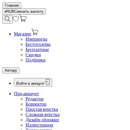
Главная
RUB
Сменить валюту
Магазин
Импринты
Бестселлеры
Бесплатные
Скидки
Подборки
Автору
Войти в аккаунт
Про-аккаунт
Редактор
Корректор
Простая верстка
Сложная верстка
Дизайн обложки
Иллюстрации