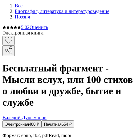
Все
Биография, литература и литературоведение
Поэзия
5.0
2
Оценить
Электронная книга
Бесплатный фрагмент -
Мысли вслух, или 100 стихов
о любви и дружбе, бытие и
службе
Валерий Дурыманов
Электронная
480
₽
Печатная
654
₽
Формат:
epub, fb2, pdfRead, mobi