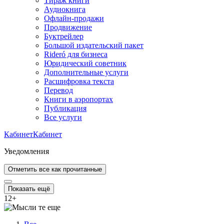
Тираж книги
Аудиокнига
Офлайн-продажи
Продвижение
Буктрейлер
Большой издательский пакет
Rideró для бизнеса
Юридический советник
Дополнительные услуги
Расшифровка текста
Перевод
Книги в аэропортах
Публикация
Все услуги
Кабинет
Кабинет
Уведомления
Отметить все как прочитанные
Показать ещё
12
+