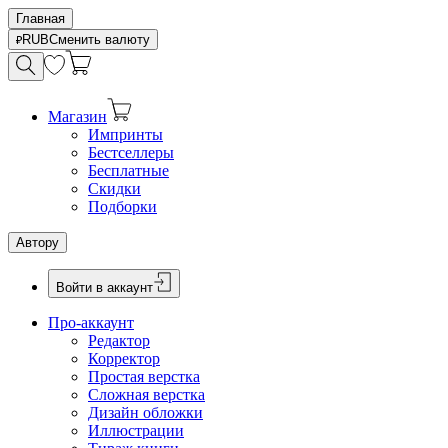
Главная
RUB
Сменить валюту
Магазин
Импринты
Бестселлеры
Бесплатные
Скидки
Подборки
Автору
Войти в аккаунт
Про-аккаунт
Редактор
Корректор
Простая верстка
Сложная верстка
Дизайн обложки
Иллюстрации