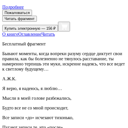
Подробнее
Пожаловаться
Читать фрагмент
Купить
электронную — 156 ₽
О книге
Оглавление
Читать
Бесплатный фрагмент
Бывают моменты, когда вопреки разуму сердце диктует свои
правила, как бы болезненно не тянулось расставание, ты
намеренно терпишь эти муки, искренне надеясь, что все ведет
к светлому будущему…
А.Ж.К.
Я верю, я надеюсь, я люблю…
Мысли в моей голове разбежались,
Будто все не со мной происходит,
Все записи «до» исчезают тихонько,
Пугают записи те, что «после»