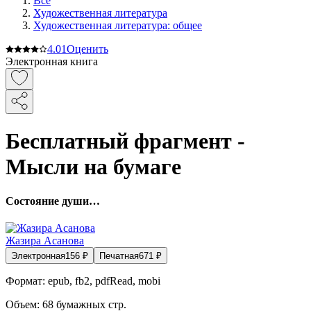
Все
Художественная литература
Художественная литература: общее
4.0
1
Оценить
Электронная книга
Бесплатный фрагмент -
Мысли на бумаге
Состояние души…
Жазира Асанова
Электронная
156
₽
Печатная
671
₽
Формат:
epub, fb2, pdfRead, mobi
Объем:
68
бумажных стр.