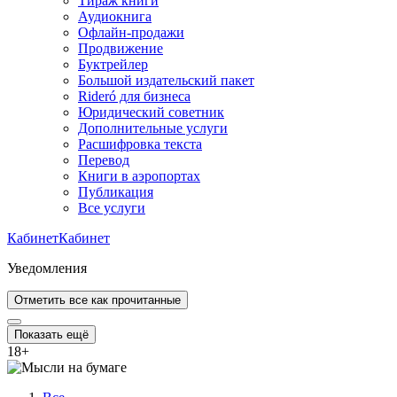
Тираж книги
Аудиокнига
Офлайн-продажи
Продвижение
Буктрейлер
Большой издательский пакет
Rideró для бизнеса
Юридический советник
Дополнительные услуги
Расшифровка текста
Перевод
Книги в аэропортах
Публикация
Все услуги
Кабинет
Кабинет
Уведомления
Отметить все как прочитанные
Показать ещё
18
+