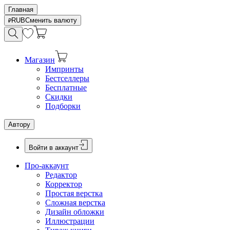
Главная
RUB
Сменить валюту
Магазин
Импринты
Бестселлеры
Бесплатные
Скидки
Подборки
Автору
Войти в аккаунт
Про-аккаунт
Редактор
Корректор
Простая верстка
Сложная верстка
Дизайн обложки
Иллюстрации