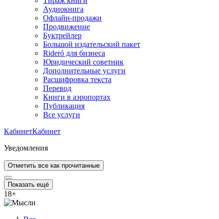
Тираж книги
Аудиокнига
Офлайн-продажи
Продвижение
Буктрейлер
Большой издательский пакет
Rideró для бизнеса
Юридический советник
Дополнительные услуги
Расшифровка текста
Перевод
Книги в аэропортах
Публикация
Все услуги
Кабинет
Кабинет
Уведомления
Отметить все как прочитанные
Показать ещё
18
+