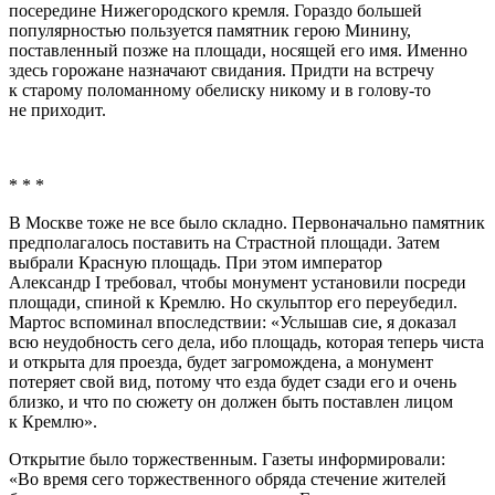
посередине Нижегородского кремля. Гораздо большей
популярностью пользуется памятник герою Минину,
поставленный позже на площади, носящей его имя. Именно
здесь горожане назначают свидания. Придти на встречу
к старому поломанному обелиску никому и в голову-то
не приходит.
* * *
В Москве тоже не все было складно. Первоначально памятник
предполагалось поставить на Страстной площади. Затем
выбрали Красную площадь. При этом император
Александр I требовал, чтобы монумент установили посреди
площади, спиной к Кремлю. Но скульптор его переубедил.
Мартос вспоминал впоследствии: «Услышав сие, я доказал
всю неудобность сего дела, ибо площадь, которая теперь чиста
и открыта для проезда, будет загромождена, а монумент
потеряет свой вид, потому что езда будет сзади его и очень
близко, и что по сюжету он должен быть поставлен лицом
к Кремлю».
Открытие было торжественным. Газеты информировали:
«Во время сего торжественного обряда стечение жителей