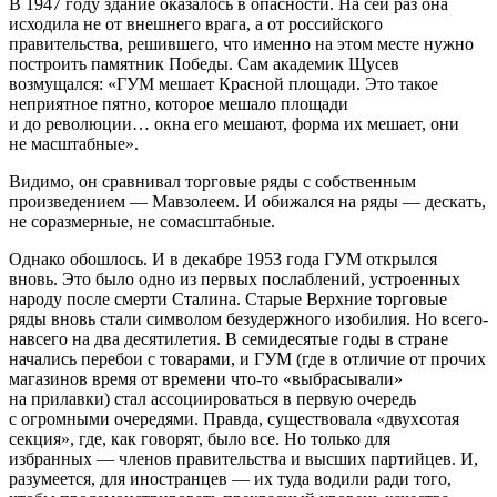
В 1947 году здание оказалось в опасности. На сей раз она
исходила не от внешнего врага, а от российского
правительства, решившего, что именно на этом месте нужно
построить памятник Победы. Сам академик Щусев
возмущался: «ГУМ мешает Красной площади. Это такое
неприятное пятно, которое мешало площади
и до революции… окна его мешают, форма их мешает, они
не масштабные».
Видимо, он сравнивал торговые ряды с собственным
произведением — Мавзолеем. И обижался на ряды — дескать,
не соразмерные, не сомасштабные.
Однако обошлось. И в декабре 1953 года ГУМ открылся
вновь. Это было одно из первых послаблений, устроенных
народу после смерти Сталина. Старые Верхние торговые
ряды вновь стали символом безудержного изобилия. Но всего-
навсего на два десятилетия. В семидесятые годы в стране
начались перебои с товарами, и ГУМ (где в отличие от прочих
магазинов время от времени что-то «выбрасывали»
на прилавки) стал ассоциироваться в первую очередь
с огромными очередями. Правда, существовала «двухсотая
секция», где, как говорят, было все. Но только для
избранных — членов правительства и высших партийцев. И,
разумеется, для иностранцев — их туда водили ради того,