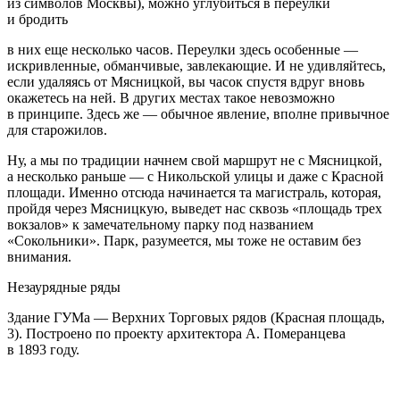
из символов Москвы), можно углубиться в переулки
и бродить
в них еще несколько часов. Переулки здесь особенные —
искривленные, обманчивые, завлекающие. И не удивляйтесь,
если удаляясь от Мясницкой, вы часок спустя вдруг вновь
окажетесь на ней. В других местах такое невозможно
в принципе. Здесь же — обычное явление, вполне привычное
для старожилов.
Ну, а мы по традиции начнем свой маршрут не с Мясницкой,
а несколько раньше — с Никольской улицы и даже с Красной
площади. Именно отсюда начинается та магистраль, которая,
пройдя через Мясницкую, выведет нас сквозь «площадь трех
вокзалов» к замечательному парку под названием
«Сокольники». Парк, разумеется, мы тоже не оставим без
внимания.
Незаурядные ряды
Здание ГУМа — Верхних Торговых рядов (Красная площадь,
3). Построено по проекту архитектора А. Померанцева
в 1893 году.