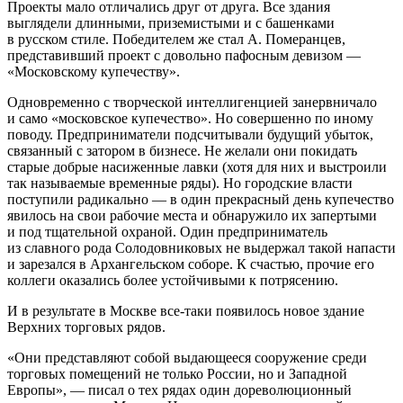
Проекты мало отличались друг от друга. Все здания
выглядели длинными, приземистыми и с башенками
в русском стиле. Победителем же стал А. Померанцев,
представивший проект с довольно пафосным девизом —
«Московскому купечеству».
Одновременно с творческой интеллигенцией занервничало
и само «московское купечество». Но совершенно по иному
поводу. Предприниматели подсчитывали будущий убыток,
связанный с затором в бизнесе. Не желали они покидать
старые добрые насиженные лавки (хотя для них и выстроили
так называемые временные ряды). Но городские власти
поступили радикально — в один прекрасный день купечество
явилось на свои рабочие места и обнаружило их запертыми
и под тщательной охраной. Один предприниматель
из славного рода Солодовниковых не выдержал такой напасти
и зарезался в Архангельском соборе. К счастью, прочие его
коллеги оказались более устойчивыми к потрясению.
И в результате в Москве все-таки появилось новое здание
Верхних торговых рядов.
«Они представляют собой выдающееся сооружение среди
торговых помещений не только России, но и Западной
Европы», — писал о тех рядах один дореволюционный