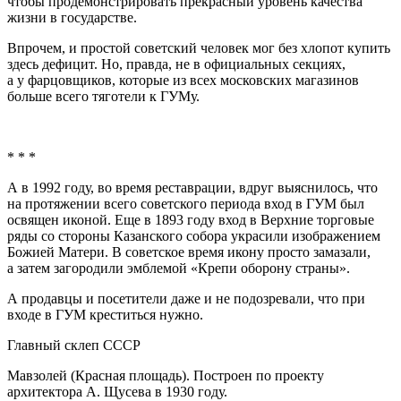
чтобы продемонстрировать прекрасный уровень качества
жизни в государстве.
Впрочем, и простой советский человек мог без хлопот купить
здесь дефицит. Но, правда, не в официальных секциях,
а у фарцовщиков, которые из всех московских магазинов
больше всего тяготели к ГУМу.
* * *
А в 1992 году, во время реставрации, вдруг выяснилось, что
на протяжении всего советского периода вход в ГУМ был
освящен иконой. Еще в 1893 году вход в Верхние торговые
ряды со стороны Казанского собора украсили изображением
Божией Матери. В советское время икону просто замазали,
а затем загородили эмблемой «Крепи оборону страны».
А продавцы и посетители даже и не подозревали, что при
входе в ГУМ креститься нужно.
Главный склеп СССР
Мавзолей (Красная площадь). Построен по проекту
архитектора А. Щусева в 1930 году.