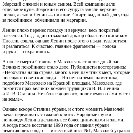
Збарский с женой и юным сыном. Всей компании дали
отдельное купе. Збарский и его супруга заняли верхние
полки, а сын и Ленин — нижние. Спирт, выданный для ухода
за покойником, обменивали на маргарин.
Ленин плохо перенес поездку и вернулся, весь покрытый
плесенью. Тогда один отважный доктор обдал тело кипятком.
Плесень сошла, однако Ленин после этого начал пузыриться
и разлагаться. К счастью, главные фрагменты — голова
и руки — сохранились.
А после смерти Сталина у Мавзолея настал звездный час.
Великих покойников стало двое. Публицисты восторгались:
«Необъятна наша страна, много в ней памятных мест, которые
посещают советские люди… Но нет на земле памятника,
подобного Мавзолею на Красной площади, Мавзолею, где
покоится прах великих вождей трудящихся В. И. Ленина
и И. В. Сталина. Нет более дорогого, почитаемого нами места
на земле».
Однако вскоре Сталина убрали, и с того момента Мавзолей
начал переживать затяжной кризис. Народные шутки
по поводу Ленина делались все более циничными и злыми.
А когда после восстания 1993 года от здания убрали
немигающих солдат — известный пост №1, Мавзолей утратил