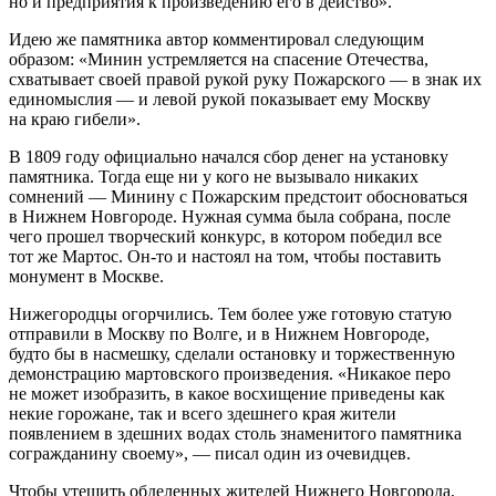
но и предприятия к произведению его в действо».
Идею же памятника автор комментировал следующим
образом: «Минин устремляется на спасение Отечества,
схватывает своей правой рукой руку Пожарского — в знак их
единомыслия — и левой рукой показывает ему Москву
на краю гибели».
В 1809 году официально начался сбор денег на установку
памятника. Тогда еще ни у кого не вызывало никаких
сомнений — Минину с Пожарским предстоит обосноваться
в Нижнем Новгороде. Нужная сумма была собрана, после
чего прошел творческий конкурс, в котором победил все
тот же Мартос. Он-то и настоял на том, чтобы поставить
монумент в Москве.
Нижегородцы огорчились. Тем более уже готовую статую
отправили в Москву по Волге, и в Нижнем Новгороде,
будто бы в насмешку, сделали остановку и торжественную
демонстрацию мартовского произведения. «Никакое перо
не может изобразить, в какое восхищение приведены как
некие горожане, так и всего здешнего края жители
появлением в здешних водах столь знаменитого памятника
согражданину своему», — писал один из очевидцев.
Чтобы утешить обделенных жителей Нижнего Новгорода,