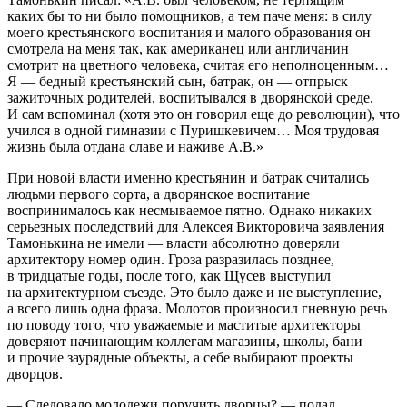
каких бы то ни было помощников, а тем паче меня: в силу
моего крестьянского воспитания и малого образования он
смотрела на меня так, как американец или англичанин
смотрит на цветного человека, считая его неполноценным…
Я — бедный крестьянский сын, батрак, он — отпрыск
зажиточных родителей, воспитывался в дворянской среде.
И сам вспоминал (хотя это он говорил еще до революции), что
учился в одной гимназии с Пуришкевичем… Моя трудовая
жизнь была отдана славе и наживе А.В.»
При новой власти именно крестьянин и батрак считались
людьми первого сорта, а дворянское воспитание
воспринималось как несмываемое пятно. Однако никаких
серьезных последствий для Алексея Викторовича заявления
Тамонькина не имели — власти абсолютно доверяли
архитектору номер один. Гроза разразилась позднее,
в тридцатые годы, после того, как Щусев выступил
на архитектурном съезде. Это было даже и не выступление,
а всего лишь одна фраза. Молотов произносил гневную речь
по поводу того, что уважаемые и маститые архитекторы
доверяют начинающим коллегам магазины, школы, бани
и прочие заурядные объекты, а себе выбирают проекты
дворцов.
— Следовало молодежи поручить дворцы? — подал