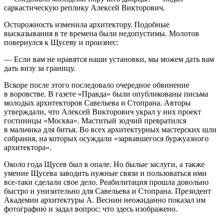
саркастическую реплику Алексей Викторович.
Осторожность изменила архитектору. Подобные
высказывания в те времена были недопустимы. Молотов
повернулся к Щусеву и произнес:
— Если вам не нравятся наши установки, мы можем дать вам
дать визу за границу.
Вскоре после этого последовало очередное обвинение
в воровстве. В газете «Правда» были опубликованы письма
молодых архитекторов Савельева и Стопрана. Авторы
утверждали, что Алексей Викторович украл у них проект
гостиницы «Москва». Маститый зодчий превратился
в мальчика для битья. Во всех архитектурных мастерских шли
собрания, на которых осуждали «зарвавшегося буржуазного
архитектора».
Около года Щусев был в опале. Но былые заслуги, а также
умение Щусева заводить нужные связи и пользоваться ими
все-таки сделали свое дело. Реабилитация прошла довольно
быстро и унизительно для Савельева и Стопрана. Президент
Академии архитектуры А. Веснин неожиданно показал им
фотографию и задал вопрос: что здесь изображено.