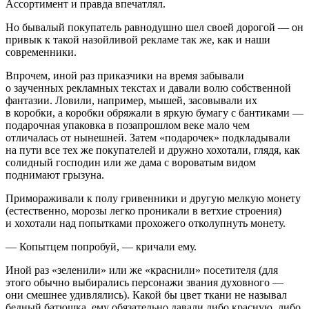
Ассортимент и правда впечатлял.
Но бывалый покупатель равнодушно шел своей дорогой — он
привык к такой назойливой рекламе так же, как и наши
современники.
Впрочем, иной раз приказчики на время забывали
о заученных рекламных текстах и давали волю собственной
фантазии. Ловили, например, мышей, засовывали их
в коробки, а коробки обряжали в яркую бумагу с бантиками —
подарочная упаковка в позапрошлом веке мало чем
отличалась от нынешней. Затем «подарочек» подкладывали
на пути все тех же покупателей и дружно хохотали, глядя, как
солидный господин или же дама с вороватым видом
поднимают грызуна.
Примораживали к полу гривенники и другую мелкую монету
(естественно, морозы легко проникали в ветхие строения)
и хохотали над попытками прохожего отколупнуть монету.
— Копытцем попробуй, — кричали ему.
Иной раз «зеленили» или же «краснили» посетителя (для
этого обычно выбирались персонажи звания духовного —
они смешнее удивлялись). Какой бы цвет ткани не называл
бедный батюшка, ему обязательно давали либо красную, либо