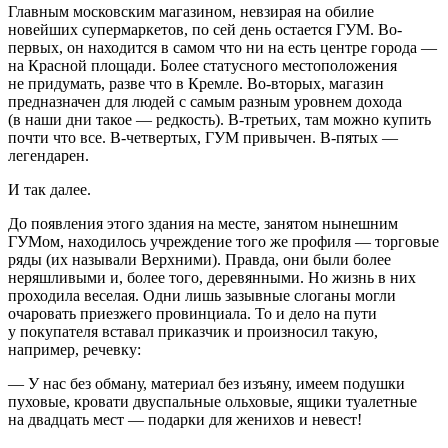
Главным московским магазином, невзирая на обилие
новейших супермаркетов, по сей день остается ГУМ. Во-
первых, он находится в самом что ни на есть центре города —
на Красной площади. Более статусного местоположения
не придумать, разве что в Кремле. Во-вторых, магазин
предназначен для людей с самым разным уровнем дохода
(в наши дни такое — редкость). В-третьих, там можно купить
почти что все. В-четвертых, ГУМ привычен. В-пятых —
легендарен.
И так далее.
До появления этого здания на месте, занятом нынешним
ГУМом, находилось учреждение того же профиля — торговые
ряды (их называли Верхними). Правда, они были более
неряшливыми и, более того, деревянными. Но жизнь в них
проходила веселая. Одни лишь зазывные слоганы могли
очаровать приезжего провинциала. То и дело на пути
у покупателя вставал приказчик и произносил такую,
например, речевку:
— У нас без обману, материал без изъяну, имеем подушки
пуховые, кровати двуспальные ольховые, ящики туалетные
на двадцать мест — подарки для женихов и невест!