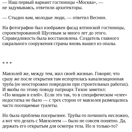
— Наш первый вариант гостиницы «Москва», —
не задумываясь, ответили архитекторы.
— Стыдно вам, молодые люди, — ответил Веснин.
На фотографии был изображен фасад ялтинской гостиницы,
спроектированной Щусевым за много лет до этого.
Справедливость была восстановлена. Создатель главного
сакрального сооружения страны вновь вышел из опалы.
* * *
Мавзолей же, между тем, жил своей жизнью. Говорят, что
сразу же после открытия там испортилась канализационная
труба (ее неосторожно повредили при строительных работах).
И якобы по этому поводу патриарх Тихон заметил:
«По мощам и елей». Если это так, то в специфическом «елее»
недостатка не было — с трех сторон от мавзолея размещались
часто посещаемые туалеты.
Но была проблема посерьезнее. Трубы-то починить несложно,
а вот что делать с Мавзолеем — было не совсем понятно. Да,
держать его открытым для осмотра тела. Но и только-то?