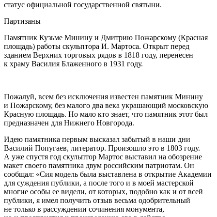
статус официальной государственной святыни.
Партизаны
Памятник Кузьме Минину и Дмитрию Пожарскому (Красная
площадь) работы скульптора И. Мартоса. Открыт перед
зданием Верхних торговых рядов в 1818 году, перенесен
к храму Василия Блаженного в 1931 году.
Пожалуй, всем без исключения известен памятник Минину
и Пожарскому, без малого два века украшающий московскую
Красную площадь. Но мало кто знает, что памятник этот был
предназначен для Нижнего Новгорода.
Идею памятника первым высказал забытый в наши дни
Василий Попугаев, литератор. Произошло это в 1803 году.
А уже спустя год скульптор Мартос выставил на обозрение
макет своего памятника двум российским патриотам. Он
сообщал: «Сия модель была выставлена в открытие Академии
для суждения публики, а после того и в моей мастерской
многие особы ее видели, от которых, подобно как и от всей
публики, я имел получить отзыв весьма одобрительный
не только в рассуждении сочинения монумента,