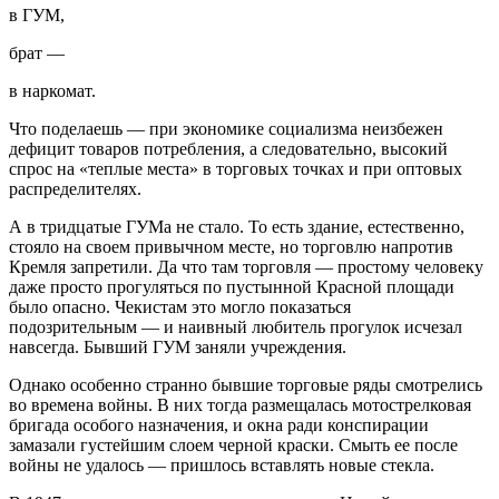
в ГУМ,
брат —
в наркомат.
Что поделаешь — при экономике социализма неизбежен
дефицит товаров потребления, а следовательно, высокий
спрос на «теплые места» в торговых точках и при оптовых
распределителях.
А в тридцатые ГУМа не стало. То есть здание, естественно,
стояло на своем привычном месте, но торговлю напротив
Кремля запретили. Да что там торговля — простому человеку
даже просто прогуляться по пустынной Красной площади
было опасно. Чекистам это могло показаться
подозрительным — и наивный любитель прогулок исчезал
навсегда. Бывший ГУМ заняли учреждения.
Однако особенно странно бывшие торговые ряды смотрелись
во времена войны. В них тогда размещалась мотострелковая
бригада особого назначения, и окна ради конспирации
замазали густейшим слоем черной краски. Смыть ее после
войны не удалось — пришлось вставлять новые стекла.