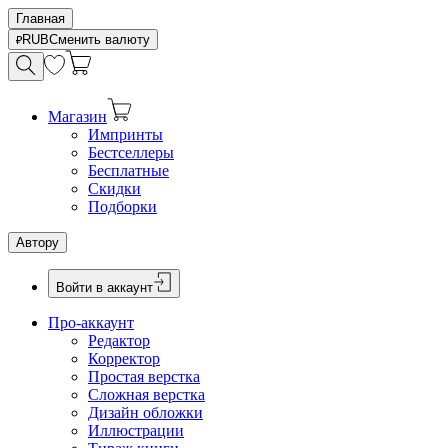
Главная
RUB
Сменить валюту
Магазин
Импринты
Бестселлеры
Бесплатные
Скидки
Подборки
Автору
Войти в аккаунт
Про-аккаунт
Редактор
Корректор
Простая верстка
Сложная верстка
Дизайн обложки
Иллюстрации