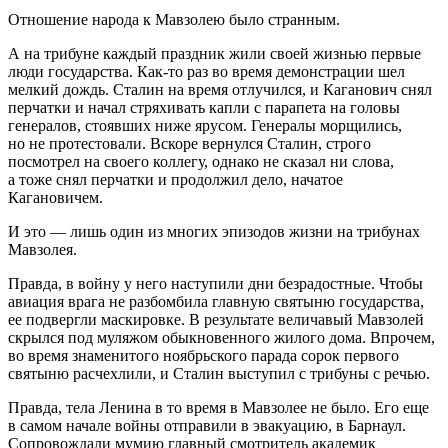
Отношение народа к Мавзолею было странным.
А на трибуне каждый праздник жили своей жизнью первые
люди государства. Как-то раз во время демонстрации шел
мелкий дождь. Сталин на время отлучился, и Каганович снял
перчатки и начал стряхивать капли с парапета на головы
генералов, стоявших ниже ярусом. Генералы морщились,
но не протестовали. Вскоре вернулся Сталин, строго
посмотрел на своего коллегу, однако не сказал ни слова,
а тоже снял перчатки и продолжил дело, начатое
Кагановичем.
И это — лишь один из многих эпизодов жизни на трибунах
Мавзолея.
Правда, в войну у него наступили дни безрадостные. Чтобы
авиация врага не разбомбила главную святыню государства,
ее подвергли маскировке. В результате величавый Мавзолей
скрылся под муляжом обыкновенного жилого дома. Впрочем,
во время знаменитого ноябрьского парада сорок первого
святыню расчехлили, и Сталин выступил с трибуны с речью.
Правда, тела Ленина в то время в Мавзолее не было. Его еще
в самом начале войны отправили в эвакуацию, в Барнаул.
Сопровождали мумию главный смотритель академик