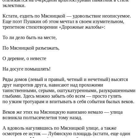
эклектики.
Кстати, ездить по Мясницкой — удовольствие неописуемое.
Еще поэт Пушкин об этом мечтал в своем изумительном,
трепетном стихотворении «Дорожные жалобы»:
То ли дело быть на месте,
По Мясницкой разъезжать,
О деревне, о невесте
На досуге помышлять!
Ряды домов (левый и правый, четный и нечетный) высятся
друг напротив друга, нависают над прохожими
таинственными, серыми, оштукатуренными, разукрашенными
глыбами. Здесь можно забыть обо всем — просто гулять
по узким тротуарам и впитывать в себя события былых веков.
Веков же этих на Мясницкую нанизано немало — улица
возникла полтысячелетия тому назад.
А вдоволь нагулявшись по Мясницкой улице, а также
осмотрев ее исток — Лубянскую площадь (кстати, еще один