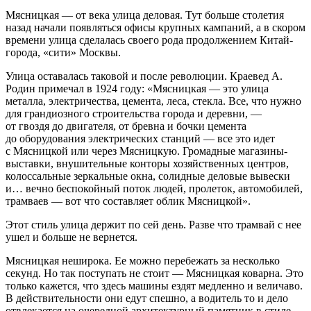
Мясницкая — от века улица деловая. Тут больше столетия
назад начали появляться офисы крупных кампаний, а в скором
времени улица сделалась своего рода продолжением Китай-
города, «сити» Москвы.
Улица оставалась таковой и после революции. Краевед А.
Родин примечал в 1924 году: «Мясницкая — это улица
металла, электричества, цемента, леса, стекла. Все, что нужно
для грандиозного строительства города и деревни, —
от гвоздя до двигателя, от бревна и бочки цемента
до оборудования электрических станций — все это идет
с Мясницкой или через Мясницкую. Громадные магазины-
выставки, внушительные конторы хозяйственных центров,
колоссальные зеркальные окна, солидные деловые вывески
и… вечно беспокойный поток людей, пролеток, автомобилей,
трамваев — вот что составляет облик Мясницкой».
Этот стиль улица держит по сей день. Разве что трамвай с нее
ушел и больше не вернется.
Мясницкая неширока. Ее можно перебежать за несколько
секунд. Но так поступать не стоит — Мясницкая коварна. Это
только кажется, что здесь машины ездят медленно и величаво.
В действительности они едут спешно, а водитель то и дело
отвлекается на очередной архитектурный памятник в стиле