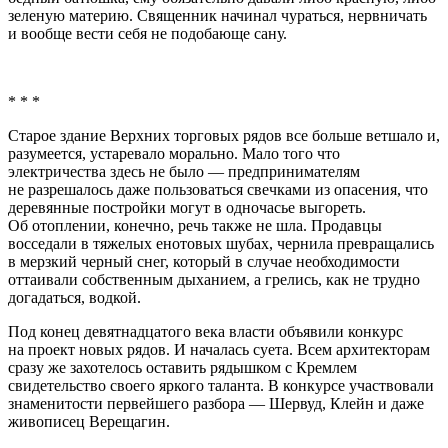
зеленую материю. Священник начинал чураться, нервничать
и вообще вести себя не подобающе сану.
* * *
Старое здание Верхних торговых рядов все больше ветшало и,
разумеется, устаревало морально. Мало того что
электричества здесь не было — предпринимателям
не разрешалось даже пользоваться свечками из опасения, что
деревянные постройки могут в одночасье выгореть.
Об отоплении, конечно, речь также не шла. Продавцы
восседали в тяжелых енотовых шубах, чернила превращались
в мерзкий черный снег, который в случае необходимости
оттаивали собственным дыханием, а грелись, как не трудно
догадаться, водкой.
Под конец девятнадцатого века власти объявили конкурс
на проект новых рядов. И началась суета. Всем архитекторам
сразу же захотелось оставить рядышком с Кремлем
свидетельство своего яркого таланта. В конкурсе участвовали
знаменитости первейшего разбора — Шервуд, Клейн и даже
живописец Верещагин.