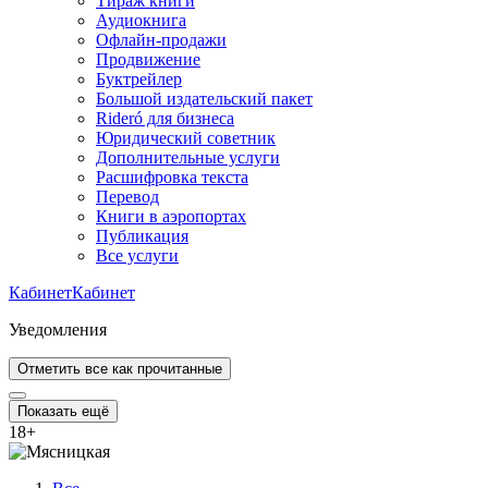
Тираж книги
Аудиокнига
Офлайн-продажи
Продвижение
Буктрейлер
Большой издательский пакет
Rideró для бизнеса
Юридический советник
Дополнительные услуги
Расшифровка текста
Перевод
Книги в аэропортах
Публикация
Все услуги
Кабинет
Кабинет
Уведомления
Отметить все как прочитанные
Показать ещё
18
+