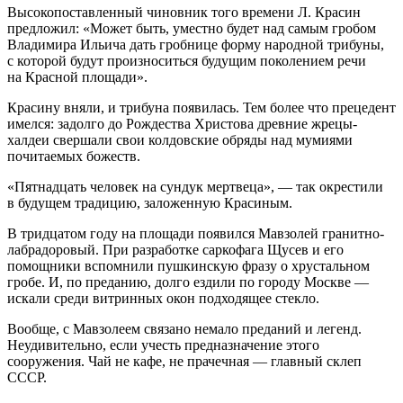
Высокопоставленный чиновник того времени Л. Красин
предложил: «Может быть, уместно будет над самым гробом
Владимира Ильича дать гробнице форму народной трибуны,
с которой будут произноситься будущим поколением речи
на Красной площади».
Красину вняли, и трибуна появилась. Тем более что прецедент
имелся: задолго до Рождества Христова древние жрецы-
халдеи свершали свои колдовские обряды над мумиями
почитаемых божеств.
«Пятнадцать человек на сундук мертвеца», — так окрестили
в будущем традицию, заложенную Красиным.
В тридцатом году на площади появился Мавзолей гранитно-
лабрадоровый. При разработке саркофага Щусев и его
помощники вспомнили пушкинскую фразу о хрустальном
гробе. И, по преданию, долго ездили по городу Москве —
искали среди витринных окон подходящее стекло.
Вообще, с Мавзолеем связано немало преданий и легенд.
Неудивительно, если учесть предназначение этого
сооружения. Чай не кафе, не прачечная — главный склеп
СССР.