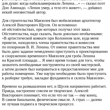
для души: когда набальзамировали Ленина…» — сказал поэт
Дон Аминадо. «Ленин умер, а тело его живет», — добавил
некий неизвестный автор.
Для строительства Мавзолея был мобилизован архитектор
Алексей Викторович Щусев. Он вспоминал
об обстоятельствах, при которых получал этот заказ.
Обстоятельства, надо сказать, были довольно необычными:
«В артистической комнате при Колонном зале, куда меня
привели, находились члены правительства и комиссия
по похоронам В. И. Ленина. От имени правительства мне
было дано задание немедленно приступить к проектированию
и сооружению временного Мавзолея для гроба Ленина
на Красной площади… Я имел время только для того, чтобы
захватить необходимые инструменты из своей мастерской,
а затем должен был направиться в предоставленное мне для
работы помещение. Уже наутро необходимо было приступить
к разборке трибун, закладке фундамента и склепа Мавзолея».
Времени на размышления нет, и Щусев напряженно работает.
Правда, настроение совсем не творческое. Алексей
Викторович понимает, что если что не так — ему конец.
В самом банальном, физическом смысле. А страх — далеко
не лучшая подмога в творческом процессе.