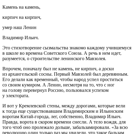
Камень на камень,
кирпич на кирпич,
умер наш Ленин
Владимир Ильич.
Это стихотворение сызмальства знакомо каждому учившемуся
в школе во времена Советского Союза. А речь в нем идет,
разумеется, о строительстве ленинского Мавзолея.
Впрочем, поначалу был не камень, не кирпич, а доски
из архангельской сосны. Первый Мавзолей был деревянным.
Его делали как временный, чтобы народ успел проститься
со своим кумиром. А Ленин, несмотря на то, что с ног
на голову перевернул Россию, пользовался успехом
у электората.
И вот у Кремлевской стены, между дорогами, которые вели
к тогда еще существовавшим Владимирским и Ильинским
воротам Китай-города, лег, собственно, Владимир Ильич.
Правда, ворота в скором времени снесли. А тело вождя, для
того чтоб оно пролежало дольше, забальзамировали. «За всю
революцию один только раз мы увидели, что такое бальзам