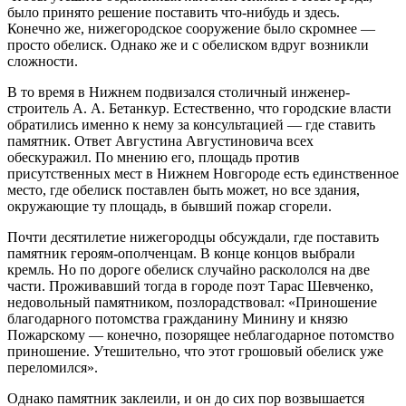
было принято решение поставить что-нибудь и здесь.
Конечно же, нижегородское сооружение было скромнее —
просто обелиск. Однако же и с обелиском вдруг возникли
сложности.
В то время в Нижнем подвизался столичный инженер-
строитель А. А. Бетанкур. Естественно, что городские власти
обратились именно к нему за консультацией — где ставить
памятник. Ответ Августина Августиновича всех
обескуражил. По мнению его, площадь против
присутственных мест в Нижнем Новгороде есть единственное
место, где обелиск поставлен быть может, но все здания,
окружающие ту площадь, в бывший пожар сгорели.
Почти десятилетие нижегородцы обсуждали, где поставить
памятник героям-ополченцам. В конце концов выбрали
кремль. Но по дороге обелиск случайно раскололся на две
части. Проживавший тогда в городе поэт Тарас Шевченко,
недовольный памятником, позлорадствовал: «Приношение
благодарного потомства гражданину Минину и князю
Пожарскому — конечно, позорящее неблагодарное потомство
приношение. Утешительно, что этот грошовый обелиск уже
переломился».
Однако памятник заклеили, и он до сих пор возвышается