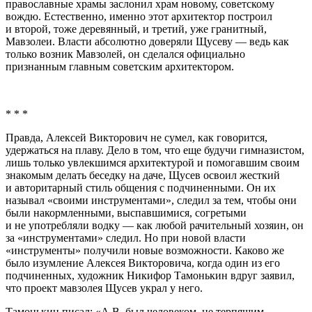
православные храмы заслонил храм новому, советскому
вождю. Естественно, именно этот архитектор построил
и второй, тоже деревянный, и третий, уже гранитный,
Мавзолеи. Власти абсолютно доверяли Щусеву — ведь как
только возник Мавзолей, он сделался официально
признанным главным советским архитектором.
* * *
Правда, Алексей Викторович не сумел, как говорится,
удержаться на плаву. Дело в том, что еще будучи гимназистом,
лишь только увлекшимся архитектурой и помогавшим своим
знакомым делать беседку на даче, Щусев освоил жесткий
и авторитарный стиль общения с подчиненными. Он их
называл «своими инструментами», следил за тем, чтобы они
были накормленными, выспавшимися, согретыми
и не употребляли водку — как любой рачительный хозяин, он
за «инструментами» следил. Но при новой власти
«инструменты» получили новые возможности. Каково же
было изумление Алексея Викторовича, когда один из его
подчиненных, художник Никифор Тамонькин вдруг заявил,
что проект мавзолея Щусев украл у него.
Тамонькин писал: «А.В. был человеком, не терпящим