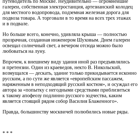
путеводитель по Москве. Неудивительно — огромнейшие
галереи, собственная электростанция, артезианский колодец
для местного водопровода, подземная железная дорога для
подвоза товара. А торговали в то время на всех трех этажах
и в подвале.
Но больше всего, конечно, удивляла крыша — полностью
прозрачная, созданная инженером Шуховым. Днем галереи
освещал солнечный свет, а вечером отсюда можно было
любоваться на луну.
Впрочем, к внешнему виду здания иной раз предъявлялись
и претензии. Один из краеведов, некто В. Никольский,
возмущался — дескать, здание только прикидывается исконно
русским, а по сути же является «европейским пассажем,
наряженным в неподходящий русский костюм», и осуждал его
автора за «попытку с негодными средствами приблизиться
к такому апофеозу подлинно русского зодчества, каким
является стоящий рядом собор Василия Блаженного».
Правда, большинству москвичей полюбились новые ряды.
* * *