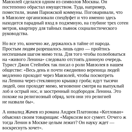
Мавзолей сделался одним из символов Москвы. Он
постепенно обрастал имуществом. Туда, например,
поместили, знамя Парижской коммуны. Поговаривали, что
в Мавзолее организовали спецбуфет и что именно здесь
находится парадный вход в подземную, на глубине трех сотен
метров, квартиру для тайных пьянок социалистического
руководства.
Но все это, конечно же, держалось в тайне от народа.
Простым людям разрешалось лишь одно — пройтись
неспешным шагом мимо тела. Для того чтобы полюбоваться
на «живого Ленина» следовало отстоять длинную очередь.
Турист Джон Стейнбек так писал о роли Мавзолея в нашем
обществе: «Весь день и почти ежедневно вереница людей
медленно проходит через Мавзолей, чтобы посмотреть
на Ленина через стеклянную крышку гроба; идут тысячи
людей, они проходят мимо, мгновение смотря на выпуклый
лоб и острый нос, и заостренный подбородок Ленина. Это
похоже на религиозный обряд, хотя они это религией
не назвали бы».
А инвалид Жачев из романа Андрея Платонова «Котлован»
объяснял своим товарищам: «Марксизм все сумеет. Отчего ж
тогда Ленин в Москве целым лежит? Он науку ждет —
воскреснуть хочет».