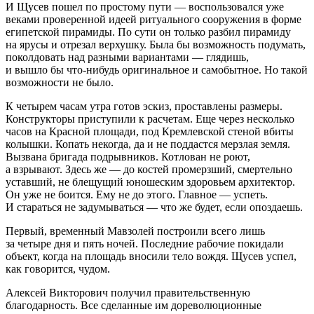
И Щусев пошел по простому пути — воспользовался уже
веками проверенной идеей ритуального сооружения в форме
египетской пирамиды. По сути он только разбил пирамиду
на ярусы и отрезал верхушку. Была бы возможность подумать,
поколдовать над разными вариантами — глядишь,
и вышло бы что-нибудь оригинальное и самобытное. Но такой
возможности не было.
К четырем часам утра готов эскиз, проставлены размеры.
Конструкторы приступили к расчетам. Еще через несколько
часов на Красной площади, под Кремлевской стеной вбиты
колышки. Копать некогда, да и не поддастся мерзлая земля.
Вызвана бригада подрывников. Котлован не роют,
а взрывают. Здесь же — до костей промерзший, смертельно
уставший, не блещущий юношеским здоровьем архитектор.
Он уже не боится. Ему не до этого. Главное — успеть.
И стараться не задумываться — что же будет, если опоздаешь.
Первый, временный Мавзолей построили всего лишь
за четыре дня и пять ночей. Последние рабочие покидали
объект, когда на площадь вносили тело вождя. Щусев успел,
как говорится, чудом.
Алексей Викторович получил правительственную
благодарность. Все сделанные им дореволюционные