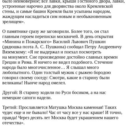
было неимоверное; все лавки, крыши Гостиного двора, лавки,
устроенные нарочно для дворянства около Кремлевской
стены, и самые башни Кремля были усыпаны народом,
жаждущим насладиться сим новым и необыкновенным
зрелищем».
О памятнике сразу же заговорили. Более того, он стал
главным героем переписки москвичей. В день открытия
«Минина и Пожарского» Василий Львович Пушкин
(дядюшка поэта А. С. Пушкина) сообщал Петру Андреевичу
Вяземскому: «Я не выдержал и поехал посмотреть
на монумент. Сие произведение достойно славных времен
Греции и Рима. Я ничего не видел подобного. Стечение
народа было многочисленное… Я слышал много
любопытного. Один толстый мужик с рыжею бородою
говорил своему соседу: Смотри, какие в старину были
великаны! Нынче народ омелел.
Другой: В старину ходили по Руси босиком, а на нас
немецкие сапоги надели.
Третий: Прославляется Матушка Москва каменная! Таких
чудес еще и не бывало! Час от часу все у нас краше! И точно,
правда! Через десять лет Москва будет украшением нашего
отечества».