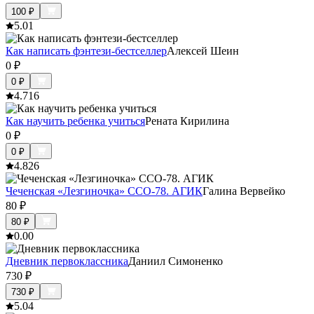
100
₽
5.0
1
Как написать фэнтези-бестселлер
Алексей Шеин
0
₽
0
₽
4.7
16
Как научить ребенка учиться
Рената Кирилина
0
₽
0
₽
4.8
26
Чеченская «Лезгиночка» ССО-78. АГИК
Галина Вервейко
80
₽
80
₽
0.0
0
Дневник первоклассника
Даниил Симоненко
730
₽
730
₽
5.0
4