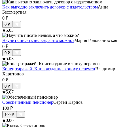
Как выгодно заключить договор с издательством
Анна
Бессмертная
0
₽
0
₽
5.0
3
Научить писать нельзя, а что можно?
Мария Голованивская
0
₽
0
₽
5.0
3
Конец тиражей. Книгоиздание в эпоху перемен
Владимир
Харитонов
0
₽
0
₽
5.0
7
Обеспеченный пенсионер
Сергей Карпов
100
₽
100
₽
0.0
0