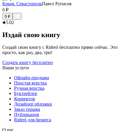
Крым. Севастополь
Павел Рупасов
0
₽
0
₽
5.0
2
Издай свою книгу
Создай свою книгу с Rideró бесплатно прямо сейчас. Это
просто, как раз, два, три!
Создать книгу бесплатно
Наши услуги
Офлайн-продажи
Простая верстка
Ручная верстка
Буктрейлер
Корректор
Дизайнер обложки
Заказ тиража
Публикация
Rideró для бизнеса
О нас