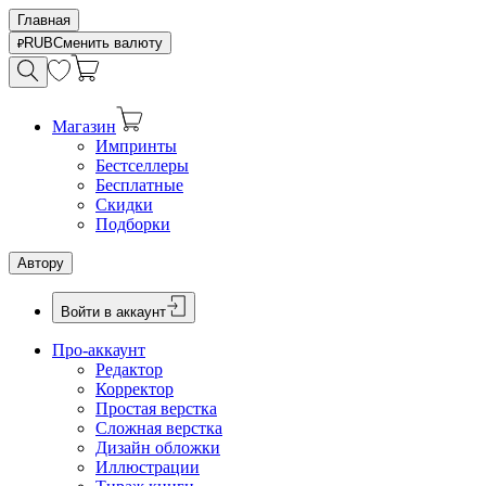
Главная
RUB
Сменить валюту
Магазин
Импринты
Бестселлеры
Бесплатные
Скидки
Подборки
Автору
Войти в аккаунт
Про-аккаунт
Редактор
Корректор
Простая верстка
Сложная верстка
Дизайн обложки
Иллюстрации