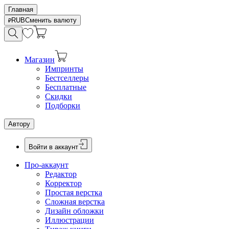
Главная
RUB
Сменить валюту
Магазин
Импринты
Бестселлеры
Бесплатные
Скидки
Подборки
Автору
Войти в аккаунт
Про-аккаунт
Редактор
Корректор
Простая верстка
Сложная верстка
Дизайн обложки
Иллюстрации