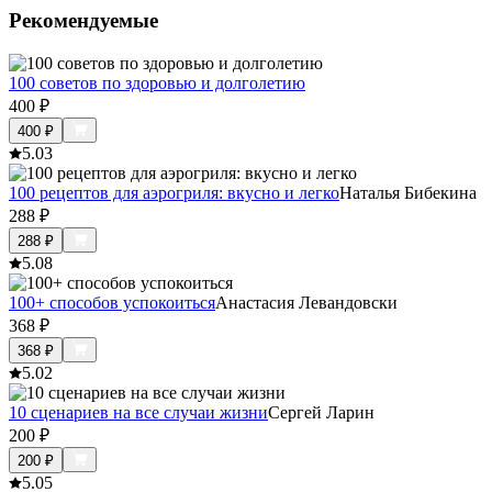
Рекомендуемые
100 советов по здоровью и долголетию
400
₽
400
₽
5.0
3
100 рецептов для аэрогриля: вкусно и легко
Наталья Бибекина
288
₽
288
₽
5.0
8
100+ способов успокоиться
Анастасия Левандовски
368
₽
368
₽
5.0
2
10 сценариев на все случаи жизни
Сергей Ларин
200
₽
200
₽
5.0
5