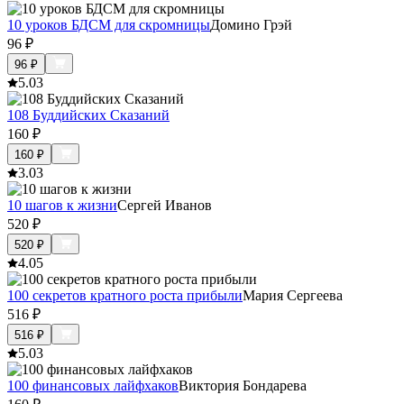
10 уроков БДСМ для скромницы
Домино Грэй
96
₽
96
₽
5.0
3
108 Буддийских Сказаний
160
₽
160
₽
3.0
3
10 шагов к жизни
Сергей Иванов
520
₽
520
₽
4.0
5
100 секретов кратного роста прибыли
Мария Сергеева
516
₽
516
₽
5.0
3
100 финансовых лайфхаков
Виктория Бондарева