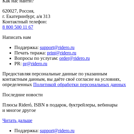
Как нас найти?
620027
,
Россия
,
г. Екатеринбург, а/я 313
Контактный телефон
:
8 800 500 11 67
Написать нам
Поддержка
:
support@ridero.ru
Печать тиража
:
print@ridero.ru
Вопросы по услугам
:
order@ridero.ru
PR
:
pr@ridero.ru
Предоставляя персональные данные по указанным
контактным данным, вы даёте своё согласие на условиях,
определенных
Политикой обработки персональных данных
Последние новости
Плюсы Rideró, ISBN в подарок, буктрейлеры, вебинары
и многое другое
Читать дальше
Поддержка
:
support@ridero.ru