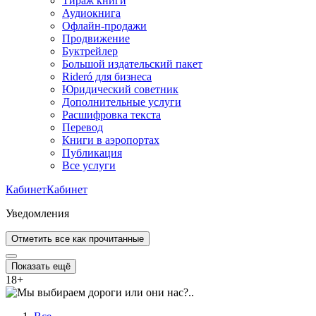
Тираж книги
Аудиокнига
Офлайн-продажи
Продвижение
Буктрейлер
Большой издательский пакет
Rideró для бизнеса
Юридический советник
Дополнительные услуги
Расшифровка текста
Перевод
Книги в аэропортах
Публикация
Все услуги
Кабинет
Кабинет
Уведомления
Отметить все как прочитанные
Показать ещё
18
+