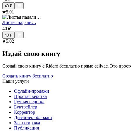
40
₽
5.0
1
Листья падали…
40
₽
40
₽
5.0
2
Издай свою книгу
Создай свою книгу с Rideró бесплатно прямо сейчас. Это просто,
Создать книгу бесплатно
Наши услуги
Офлайн-продажи
Простая верстка
Ручная верстка
Буктрейлер
Корректор
Дизайнер обложки
Заказ тиража
Публикация