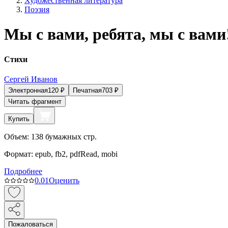
Художественная литература
Поэзия
Мы с вами, ребята, мы с вами
Стихи
Сергей Иванов
Электронная
120
₽
Печатная
703
₽
Читать фрагмент
Купить
Объем:
138
бумажных стр.
Формат:
epub, fb2, pdfRead, mobi
Подробнее
0.0
1
Оценить
Пожаловаться