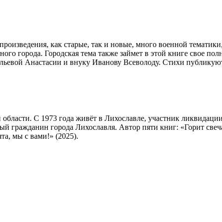
произведения, как старые, так и новые, много военной тематики,
дного города. Городская тема также займет в этой книге свое п
льевой Анастасии и внуку Иванову Всеволоду. Стихи публикуют
 области. С 1973 года живёт в Лихославле, участник ликвидаци
й гражданин города Лихославля. Автор пяти книг: «Горит свеча»
а, мы с вами!» (2025).