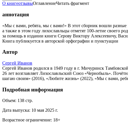
О книге
отзывы
Оглавление
Читать фрагмент
аннотация
«Мы с вами, ребята, мы с вами!» В этот сборник вошли разные 
а также в этом году лихославльцы отметят 100-летие своего ро
за помощь в издании книги Серову Виктору Алексеевичу, Васи
Книга публикуется в авторской орфографии и пунктуации
Автор
Сергей Иванов
Сергей Иванов родился в 1949 году в г. Мичуринск Тамбовской
26 лет возглавляет Лихославльский Союз «Чернобыль». Почётны
шагаю своим» (2016), «Любите жизнь» (2022), «Мы с вами, ребят
Подробная информация
Объем:
138
стр.
Дата выпуска:
10 мая 2025 г.
Возрастное ограничение:
18
+