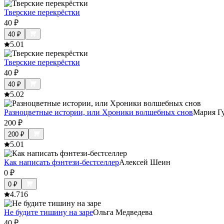
Тверские перекрёстки
40
₽
40
₽
5.0
1
Тверские перекрёстки
40
₽
40
₽
5.0
2
Разноцветные истории, или Хроники волшебных снов
Мария Г
200
₽
200
₽
5.0
1
Как написать фэнтези-бестселлер
Алексей Шеин
0
₽
0
₽
4.7
16
Не будите тишину на заре
Ольга Медведева
40
₽