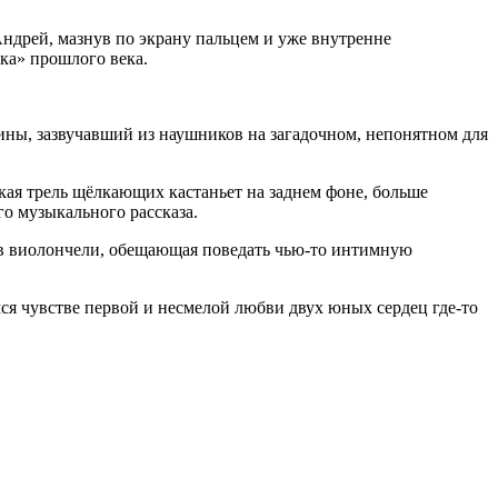
 Андрей, мазнув по экрану пальцем и уже внутренне
ка» прошлого века.
ины, зазвучавший из наушников на загадочном, непонятном для
ая трель щёлкающих кастаньет на заднем фоне, больше
о музыкального рассказа.
ов виолончели, обещающая поведать чью-то интимную
я чувстве первой и несмелой любви двух юных сердец где-то