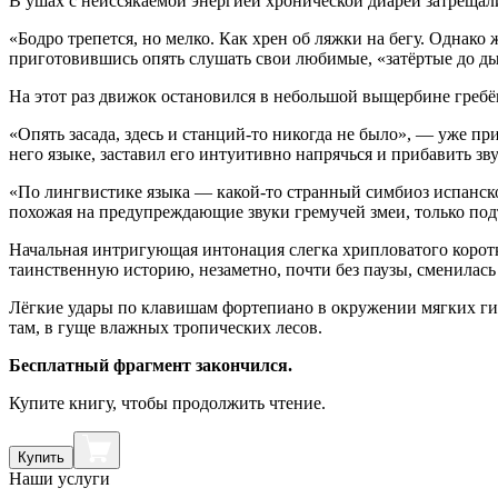
В ушах с неиссякаемой энергией хронической диареи затреща
«Бодро трепется, но мелко. Как хрен об ляжки на бегу. Однако
приготовившись опять слушать свои любимые, «затёртые до ды
На этот раз движок остановился в небольшой выщербине гребё
«Опять засада, здесь и станций-то никогда не было», — уже 
него языке, заставил его интуитивно напрячься и прибавить зву
«По лингвистике языка — какой-то странный симбиоз испанско
похожая на предупреждающие звуки гремучей змеи, только под
Начальная интригующая интонация слегка хрипловатого корот
таинственную историю, незаметно, почти без паузы, сменилас
Лёгкие удары по клавишам фортепиано в окружении мягких ги
там, в гуще влажных тропических лесов.
Бесплатный фрагмент закончился.
Купите книгу, чтобы продолжить чтение.
Купить
Наши услуги