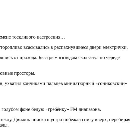
ремене тоскливого настроения…
 торопливо всасывались в распахнувшиеся двери электрички.
вшись от прохода. Быстрым взглядом скользнул по череде
ковные просторы.
ман, ухватил кончиками пальцев миниатюрный «сониковский»
а голубом фоне белую «гребёнку» FM-диапазона.
теклу. Движок поиска шустро побежал снизу вверх, перебирая
алы.