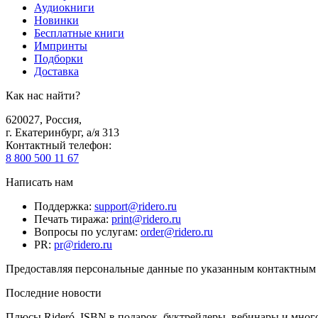
Аудиокниги
Новинки
Бесплатные книги
Импринты
Подборки
Доставка
Как нас найти?
620027
,
Россия
,
г. Екатеринбург, а/я 313
Контактный телефон
:
8 800 500 11 67
Написать нам
Поддержка
:
support@ridero.ru
Печать тиража
:
print@ridero.ru
Вопросы по услугам
:
order@ridero.ru
PR
:
pr@ridero.ru
Предоставляя персональные данные по указанным контактным д
Последние новости
Плюсы Rideró, ISBN в подарок, буктрейлеры, вебинары и мног