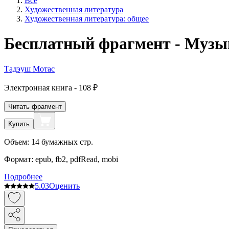
Все
Художественная литература
Художественная литература: общее
Бесплатный фрагмент - Музы
Тадэуш Мотас
Электронная
книга -
108 ₽
Читать фрагмент
Купить
Объем:
14
бумажных стр.
Формат:
epub, fb2, pdfRead, mobi
Подробнее
5.0
3
Оценить