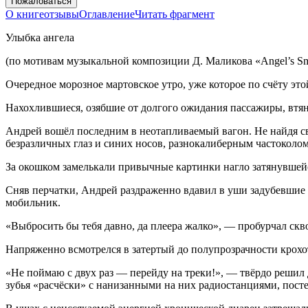
Пожаловаться
О книге
отзывы
Оглавление
Читать фрагмент
Улыбка ангела
(по мотивам музыкальной композиции Д. Маликова «Angel’s Sm
Очередное морозное мартовское утро, уже которое по счёту э
На
хохл
ившиеся, озябшие от долгого ожидания пассажиры, втя
Андрей вошёл последним в неотапливаемый вагон. Не найдя с
безразличных глаз и синих носов, разнокалиберным частоколо
За окошком замелькали привычные картинки нагло затянувше
Сняв перчатки, Андрей раздраженно вдавил в уши задубевшие
мобильник.
«Выбросить бы тебя давно, да плеера жалко», — пробурчал скв
Напряженно всмотрелся в затертый до полупрозрачности крохо
«Не поймаю с двух раз — перейду на треки!», — твёрдо решил
зубья «расчёски» с нанизанными на них радиостанциями, посте