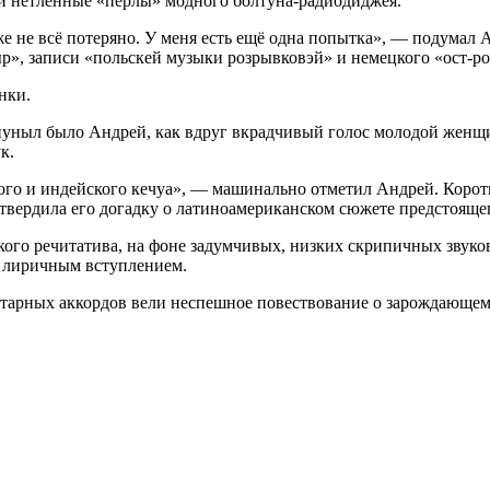
ли нетленные «перлы» модного болтуна-радиодиджея.
 же не всё потеряно. У меня есть ещё одна попытка», — подумал
р», записи «польскей музыки розрывковэй» и немецкого «ост-ро
нки.
приуныл было Андрей, как вдруг вкрадчивый голос молодой женщ
к.
го и индейского кечуа», — машинально отметил Андрей. Коротк
твердила его догадку о латино
америк
анском сюжете предстоящег
кого речитатива, на фоне задумчивых, низких скрипичных звук
ь лиричным вступлением.
тарных аккордов вели неспешное повествование о зарождающемс