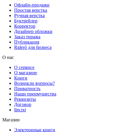
Офлайн-продажи
Простая верстка
Ручная верстка
Буктрейлер
Корректор
Дизайнер обложки
Заказ тиража
Публикация
Rideró для бизнеса
О нас
О сервисе
О магазине
Книги
Возникли вопросы?
Приватность
Наши преимущества
Реквизиты
Договор
llm.txt
Магазин
Электронные книги